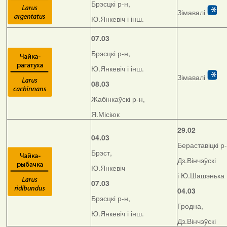
Брэсцкі р-н,
Зімавалі
Ю.Янкевіч і інш.
07.03
Брэсцкі р-н,
Ю.Янкевіч і інш.
Зімавалі
08.03
Жабінкаўскі р-н,
Я.Місіюк
29.02
04.03
Бераставіцкі р-
Брэст,
Дз.Вінчэўскі
Ю.Янкевіч
і Ю.Шашэнька
07.03
04.03
Брэсцкі р-н,
Гродна,
Ю.Янкевіч і інш.
Дз.Вінчэўскі