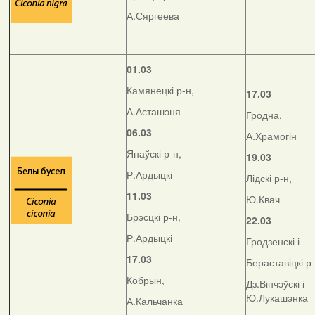
А.Сяргеева
01.03
Камянецкі р-н,
17.03
А.Асташэня
Гродна,
06.03
А.Храмогін
Янаўскі р-н,
19.03
Р.Ардыцкі
Лідскі р-н,
11.03
Ю.Квач
Брэсцкі р-н,
22.03
Р.Ардыцкі
Гродзенскі і
17.03
Бераставіцкі р
Кобрын,
Дз.Вінчэўскі і
Ю.Лукашэнка
А.Кальчанка