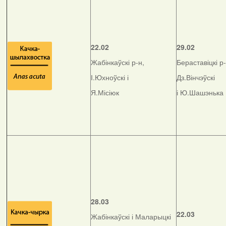
22.02
29.02
Жабінкаўскі р-н,
Бераставіцкі р-
І.Юхноўскі і
Дз.Вінчэўскі
Я.Місіюк
і Ю.Шашэнька
28.03
22.03
Жабінкаўскі і Маларыцкі