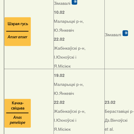
Зімавалі
10.02
Маларыцкі р-н,
Ю.Янкевіч
Зімавалі
22.02
Жабінкаўскі р-н,
І.Юхноўскі і
Я.Місіюк
19.02
Маларыцкі р-н,
Ю.Янкевіч
22.02
23.02
Жабінкаўскі р-н,
Бераставіцкі р-
І.Юхноўскі і
Дз.Вінчэўскі
Я.Місіюк
et al.