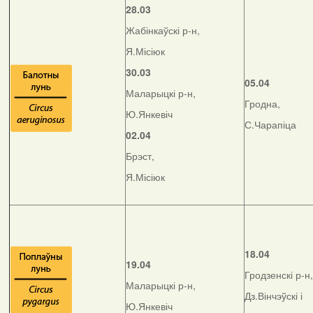
28.03
Жабінкаўскі р-н,
Я.Місіюк
30.03
05.04
Маларыцкі р-н,
Гродна,
Ю.Янкевіч
С.Чарапіца
02.04
Брэст,
Я.Місіюк
18.04
19.04
Гродзенскі р-н,
Маларыцкі р-н,
Дз.Вінчэўскі і
Ю.Янкевіч