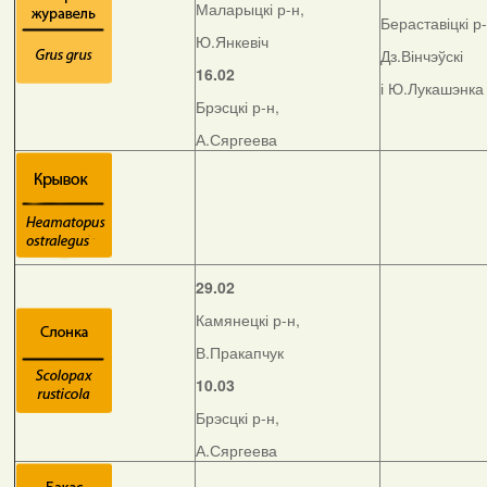
Маларыцкі р-н,
Бераставіцкі р-
Ю.Янкевіч
Дз.Вінчэўскі
16.02
і Ю.Лукашэнка
Брэсцкі р-н,
А.Сяргеева
29.02
Камянецкі р-н,
В.Пракапчук
10.03
Брэсцкі р-н,
А.Сяргеева