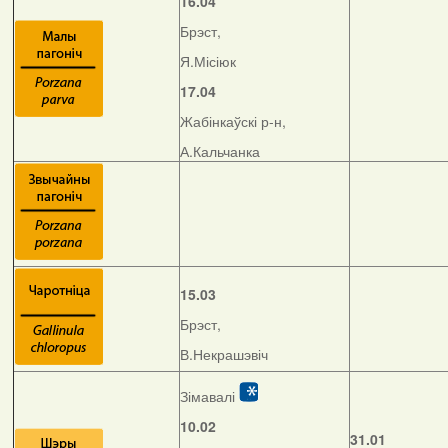
16.04
Брэст,
Я.Місіюк
17.04
Жабінкаўскі р-н,
А.Кальчанка
15.03
Брэст,
В.Некрашэвіч
Зімавалі
10.02
31.01