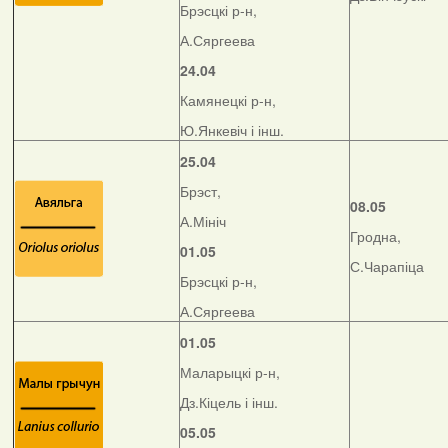
Брэсцкі р-н,
А.Сяргеева
24.04
Камянецкі р-н,
Ю.Янкевіч і інш.
25.04
Брэст,
08.05
А.Мініч
Гродна,
01.05
С.Чарапіца
Брэсцкі р-н,
А.Сяргеева
01.05
Маларыцкі р-н,
Дз.Кіцель і інш.
05.05