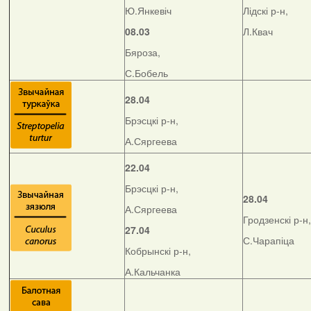
Ю.Янкевіч
Лідскі р-н,
08.03
Л.Квач
Бяроза,
С.Бобель
28.04
Брэсцкі р-н,
А.Сяргеева
22.04
Брэсцкі р-н,
28.04
А.Сяргеева
Гродзенскі р-н,
27.04
С.Чарапіца
Кобрынскі р-н,
А.Кальчанка