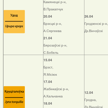
Камянецкі р-н,
В.Пракапчук
20.04
26.04
Брэсцкі р-н,
Гродзенскі р-н,
А.Сяргеева
Дз.Вінчэўскі
21.04
Бярозаўскі р-н,
С.Бобель
15.04
Брэст,
Я.Місіюк
17.04
Жабінкаўскі р-н,
12.04
А.Кальчанка
Гродна,
18.04
Дз.Вінчэўскі