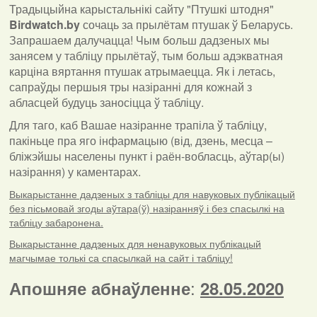
Традыцыйна карыстальнікі сайту "Птушкі штодня"
Birdwatch
.
by
сочаць за прылётам птушак ў Беларусь.
Запрашаем далучацца! Чым больш дадзеных мы
занясем у табліцу прылётаў, тым больш адэкватная
карціна вяртання птушак атрымаецца. Як і летась,
сапраўды першыя тры назіранні для кожнай з
абласцей будуць заносіцца ў табліцу.
Для таго, каб Вашае назіранне трапіла ў табліцу,
пакіньце пра яго інфармацыю (від, дзень, месца –
бліжэйшы населены пункт і раён-вобласць, аўтар(ы)
назірання) у каментарах
.
Выкарыстанне дадзеных з табліцы для навуковых публікацый
без пісьмовай згоды аўтара(ў) назіранняў і без спасылкі на
табліцу забаронена.
Выкарыстанне дадзеных для ненавуковых публікацый
магчымае толькі са спасылкай на сайт і табліцу!
:
Апошняе абнаўленне
28.05.2020