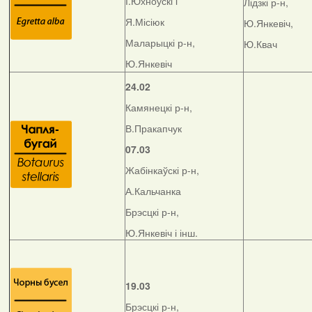
І.Юхноўскі і
Лідзкі р-н,
Я.Місіюк
Ю.Янкевіч,
Маларыцкі р-н,
Ю.Квач
Ю.Янкевіч
24.02
Камянецкі р-н,
В.Пракапчук
07.03
Жабінкаўскі р-н,
А.Кальчанка
Брэсцкі р-н,
Ю.Янкевіч і інш.
19.03
Брэсцкі р-н,