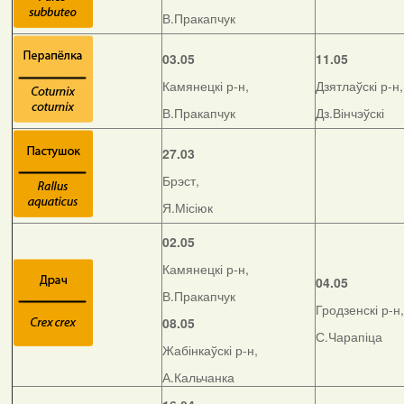
В.Пракапчук
03.05
11.05
Камянецкі р-н,
Дзятлаўскі р-н,
В.Пракапчук
Дз.Вінчэўскі
27.03
Брэст,
Я.Місіюк
02.05
Камянецкі р-н,
04.05
В.Пракапчук
Гродзенскі р-н,
08.05
С.Чарапіца
Жабінкаўскі р-н,
А.Кальчанка