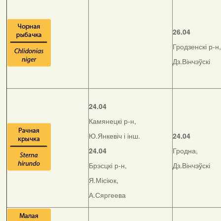
26.04
Гродзенскі р-н,
Дз.Вінчэўскі
24.04
Камянецкі р-н,
Ю.Янкевіч і інш.
24.04
24.04
Гродна,
Брэсцкі р-н,
Дз.Вінчэўскі
Я.Місіюк,
А.Сяргеева