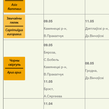
09.05
11.05
Камянецкі р-н,
Дзятлаўскі р-н,
В.Пракапчук
Дз.Вінчэўскі
09.05
Бяроза,
С.Бобель
08.05
Камянецкі р-н,
Гродна,
В.Пракапчук
Дз.Вінчэўскі
11.05
Брэст,
А.Сяргеева
11.04