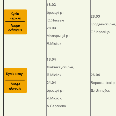
18.03
Брэсцкі р-н,
28.03
Ю.Янкевіч
Гродзенскі р-н,
28.03
С.Чарапіца
Маларыцкі р-н,
Я.Місіюк
18.04
Жабінкаўскі р-н,
Я.Місіюк
26.04
24.04
Бераставіцкі р-
Брэсцкі р-н,
Дз.Вінчэўскі
Я.Місіюк,
А.Сяргеева