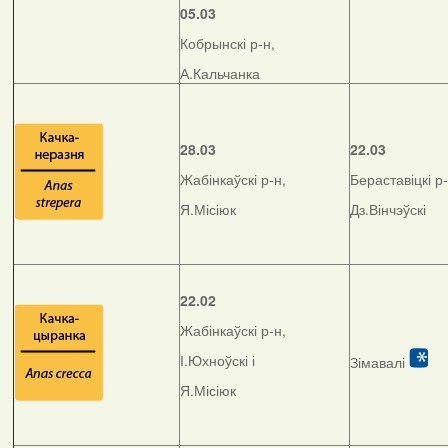
05.03
Кобрынскі р-н,
А.Кальчанка
28.03
22.03
Жабінкаўскі р-н,
Бераставіцкі р-
Я.Місіюк
Дз.Вінчэўскі
22.02
Жабінкаўскі р-н,
І.Юхноўскі і
Зімавалі
Я.Місіюк