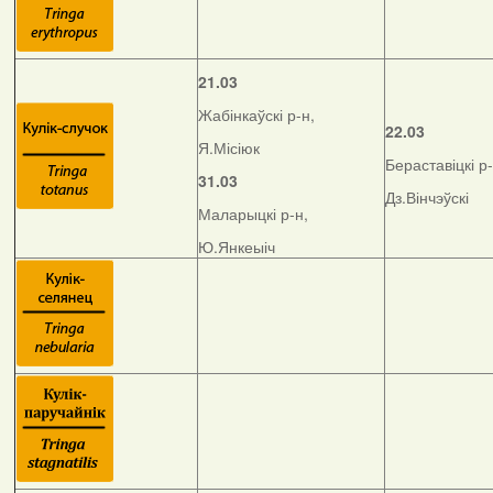
21.03
Жабінкаўскі р-н,
22.03
Я.Місіюк
Бераставіцкі р-
31.03
Дз.Вінчэўскі
Маларыцкі р-н,
Ю.Янкеыіч