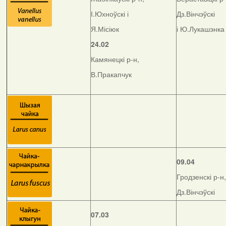
І.Юхноўскі і
Дз.Вінчэўскі
Я.Місіюк
і Ю.Лукашэнка
24.02
Камянецкі р-н,
В.Пракапчук
09.04
Гродзенскі р-н,
Дз.Вінчэўскі
07.03