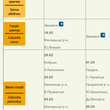
Зімавалі
19.02
Зімавалі
Маларыцкі р-н,
Ю.Янкевіч
26.02
Кобрын,
01.03
А.Кальчанка
Гродна,
24.02
С.Чарапіца
Камянецкі р-н,
Гродзенскі р-н,
В.Пракапчук
Ю.Шашэнька,
04.03
Дз.Вінчэўскі
Маларыцкі р-н,
20.03