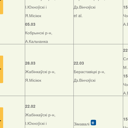
І.Юхноўскі і
Дз.Вінчэўскі
15
Я.Місіюк
et al.
Чэ
05.03
А.
Кобрынскі р-н,
А.Кальчанка
22
Сл
28.03
22.03
М.
Жабінкаўскі р-н,
Бераставіцкі р-н,
15
Я.Місіюк
Дз.Вінчэўскі
Чэ
А.
22.02
Жабінкаўскі р-н,
15
І.Юхноўскі і
Зімавалі
Чэ