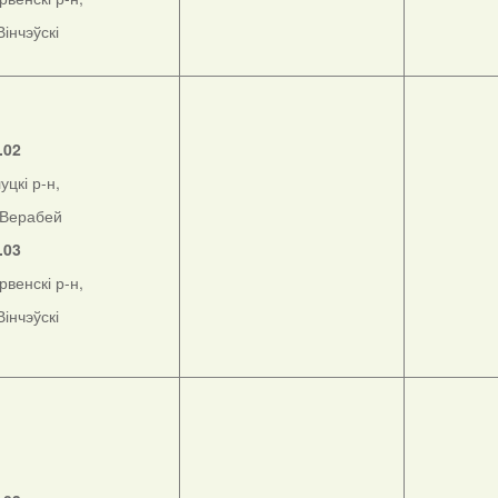
Вінчэўскі
.02
уцкі р-н,
Верабей
.03
рвенскі р-н,
Вінчэўскі