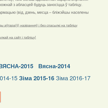
ожнай з абласцей будуць заносіцца ў табліцу.
нфармацыю (від, дзень, месца – бліжэйшы населены
 аўтара(ў) назіранняў і без спасылкі на табліцу
кай на сайт і табліцу!
ВЯСНА-2015
Вясна-2014
2014-15
Зіма 2016-17
Зіма 2015-16