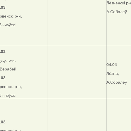
Лёзненскі р-
.03
А.Собалеў
рвенскі р-н,
Вінчэўскі
.02
уцкі р-н,
04.04
Верабей
Лёзна,
.03
А.Собалеў
рвенскі р-н,
Вінчэўскі
.03
рвенскі р-н,