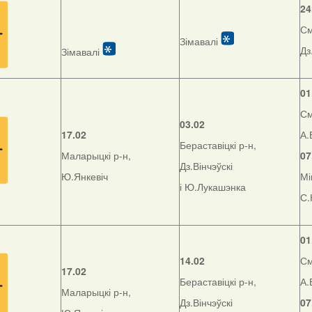
24
См
Зімавалі
Дз
Зімавалі
01
См
03.02
17.02
А.
Бераставіцкі р-н,
Маларыцкі р-н,
07
Дз.Вінчэўскі
Ю.Янкевіч
Мі
і Ю.Лукашэнка
С.
01
14.02
См
17.02
Бераставіцкі р-н,
А.
Маларыцкі р-н,
Дз.Вінчэўскі
07