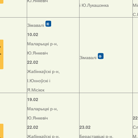
Ю.Янкевіч
і Ю.Лукашэнка
Мі
С.
Зімавалі
10.02
Маларыцкі р-н,
Ю.Янкевіч
Зімавалі
22.02
Жабінкаўскі р-н,
І.Юхноўскі і
Я.Місіюк
19.02
Маларыцкі р-н,
Ю.Янкевіч
22
22.02
23.02
Сл
Жабінкаўскі р-н,
Бераставіцкі р-н,
М.