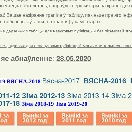
ымаецца. Як і летась, сапраўды першыя тры назіранні для к
каб Вашае назіранне трапіла ў табліцу, пакіньце пра яго і
ён-вобласць, аўтар(ы) назірання) у каментарах
.
е дадзеных з табліцы для навуковых публікацый без пісьмовай згоды
.
е дадзеных для ненавуковых публікацый магчымае толькі са спасыл
:
яе абнаўленне
28.05.2020
Вясна-2017
ВЯСНА-2016
19
ВЯСНА-2018
Зіма 2013-14
Зіма 
011-12
Зіма 2012-13
017-18
Зіма 2018-19
Зіма 2019-20