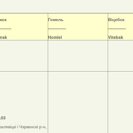
нск
Гомель
Віцебск
--------
------------
------------
nsk
Homiel
Vitebsk
.03
алявіцкі і Чэрвенскі р-н,