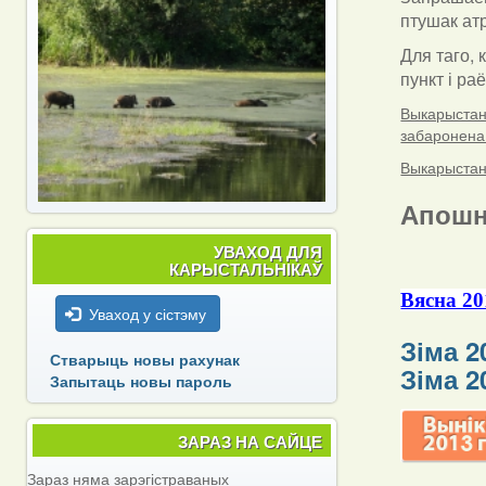
птушак атр
Для таго, 
пункт і ра
Выкарыстанн
забаронена
Выкарыстанн
Апошн
УВАХОД ДЛЯ
КАРЫСТАЛЬНІКАЎ
Вясна 20
Уваход у сістэму
Зіма 2
Стварыць новы рахунак
Зіма 2
Запытаць новы пароль
ЗАРАЗ НА САЙЦЕ
Зараз няма зарэгістраваных