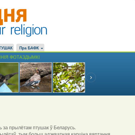
ТУШАК
Пра БАФК
НІЯ ФОТАЗДЫМКІ
ь за прылётам птушак ў Беларусь.
ылётаў, тым больш адэкватная карціна вяртання