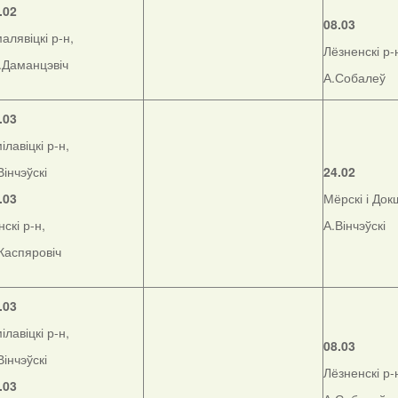
.02
08.03
алявіцкі р-н,
Лёзненскі р-
.Даманцэвіч
А.Собалеў
.03
ілавіцкі р-н,
Вінчэўскі
24.02
.03
Мёрскі і Док
нскі р-н,
А.Вінчэўскі
Каспяровіч
.03
ілавіцкі р-н,
08.03
Вінчэўскі
Лёзненскі р-
.03