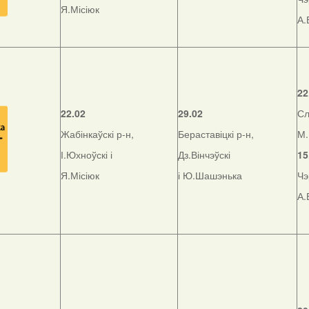
Я.Місіюк
А.
22
22.02
29.02
Сл
Жабінкаўскі р-н,
Бераставіцкі р-н,
М.
І.Юхноўскі і
Дз.Вінчэўскі
15
Я.Місіюк
і Ю.Шашэнька
Чэ
А.