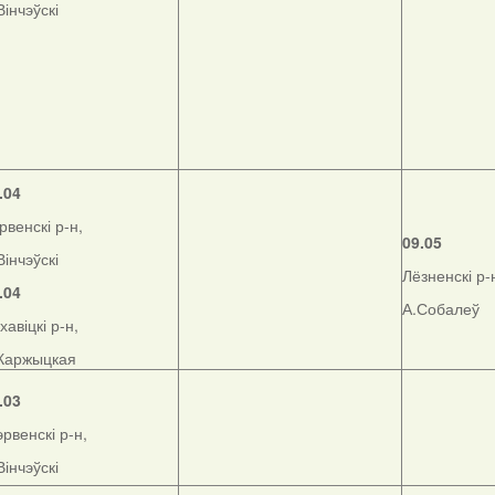
Вінчэўскі
.04
рвенскі р-н,
09.05
Вінчэўскі
Лёзненскі р-
.04
А.Собалеў
хавіцкі р-н,
Каржыцкая
.03
рвенскі р-н,
Вінчэўскі