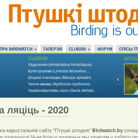
ПРА BIRDWATCH
ГАЛЕРЭЯ
CLUB200
ФОРУМ
СПІСЫ П
CLUB200
АПОШ
Хадулачнік (Himantopus himantopus)
Кулік-гразевік (Limicola falcinellus…
Шчурка-пчалаедка (Merops apiaster)
Чапля-кваква (Nycticorax nycticorax)
Чырвонаваллёвы гагач (Gavia stellata…
а ляціць - 2020
а карыстальнікі сайту "Птушкі штодня"
Birdwatch
.
by
сочац
 далучацца! Чым больш дадзеных мы занясем у табліцу пр