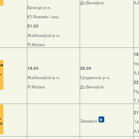
Дз.Вінчэўскі
А.
Брэсцкі р-н,
Ю.Янкевіч і інш.
21.03
Жабінкаўскі р-н,
Я.Місіюк
18
Чэ
18.04
26.04
А.
Жабінкаўскі р-н,
Гродзенскі р-н,
22
Я.Місіюк
Дз.Вінчэўскі
Пу
Т.
21
Зімавалі
Чэ
А.