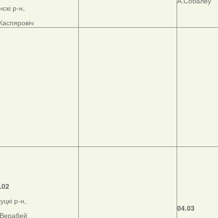
А.Собалеў
нскі р-н,
Каспяровіч
.02
уцкі р-н,
04.03
Верабей