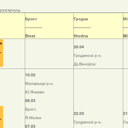
/разгарнуць
Б
рэст
Гродна
Мі
------------
------------
---
Brest
Hrodna
Mi
26.04
Гродзенскі р-н,
Дз.Вінчэўскі
10.02
Маларыцкі р-н,
Ю.Янкевіч
08.03
Брэст,
22.03
21
Я.Місіюк
Гродзенскі р-н,
См
07.03