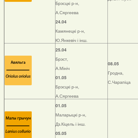
Брэсцкі р-н,
А.Сяргеева
24.04
Камянецкі р-н,
Ю.Янкевіч і інш.
25.04
Брэст,
08.05
А.Мініч
Гродна,
01.05
С.Чарапіца
Брэсцкі р-н,
А.Сяргеева
01.05
Маларыцкі р-н,
Дз.Кіцель і інш.
05.05