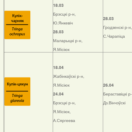
18.03
Брэсцкі р-н,
28.03
Ю.Янкевіч
Гродзенскі р-н,
28.03
С.Чарапіца
Маларыцкі р-н,
Я.Місіюк
18.04
Жабінкаўскі р-н,
Я.Місіюк
26.04
24.04
Бераставіцкі р-
Брэсцкі р-н,
Дз.Вінчэўскі
Я.Місіюк,
А.Сяргеева