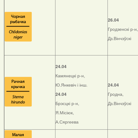
26.04
Гродзенскі р-н,
Дз.Вінчэўскі
24.04
Камянецкі р-н,
Ю.Янкевіч і інш.
24.04
24.04
Гродна,
Брэсцкі р-н,
Дз.Вінчэўскі
Я.Місіюк,
А.Сяргеева