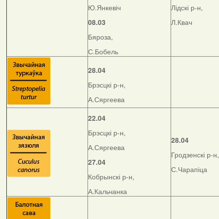
Ю.Янкевіч
Лідскі р-н,
08.03
Л.Квач
Бяроза,
С.Бобель
28.04
Брэсцкі р-н,
А.Сяргеева
22.04
Брэсцкі р-н,
28.04
А.Сяргеева
Гродзенскі р-н,
27.04
С.Чарапіца
Кобрынскі р-н,
А.Кальчанка