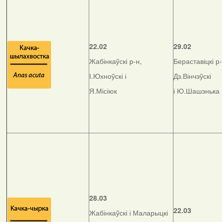
22.02
29.02
Жабінкаўскі р-н,
Бераставіцкі р-
І.Юхноўскі і
Дз.Вінчэўскі
Я.Місіюк
і Ю.Шашэнька
28.03
22.03
Жабінкаўскі і Маларыцкі