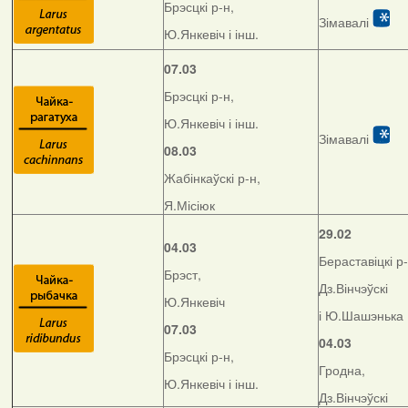
Брэсцкі р-н,
Зімавалі
Ю.Янкевіч і інш.
07.03
Брэсцкі р-н,
Ю.Янкевіч і інш.
Зімавалі
08.03
Жабінкаўскі р-н,
Я.Місіюк
29.02
04.03
Бераставіцкі р-
Брэст,
Дз.Вінчэўскі
Ю.Янкевіч
і Ю.Шашэнька
07.03
04.03
Брэсцкі р-н,
Гродна,
Ю.Янкевіч і інш.
Дз.Вінчэўскі