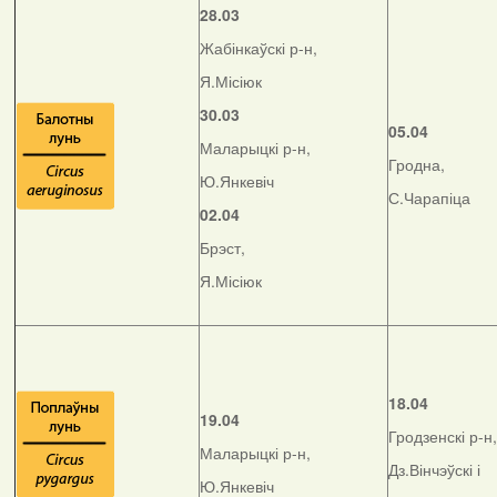
28.03
Жабінкаўскі р-н,
Я.Місіюк
30.03
05.04
Маларыцкі р-н,
Гродна,
Ю.Янкевіч
С.Чарапіца
02.04
Брэст,
Я.Місіюк
18.04
19.04
Гродзенскі р-н,
Маларыцкі р-н,
Дз.Вінчэўскі і
Ю.Янкевіч