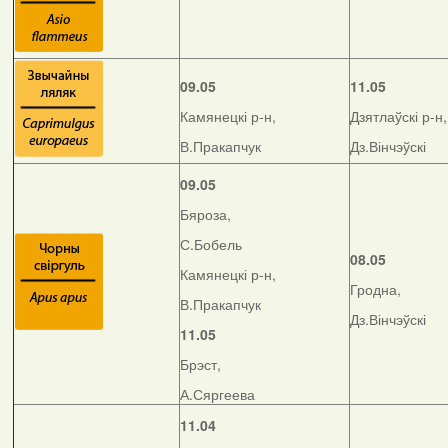
09.05
11.05
Камянецкі р-н,
Дзятлаўскі р-н,
В.Пракапчук
Дз.Вінчэўскі
09.05
Бяроза,
С.Бобель
08.05
Камянецкі р-н,
Гродна,
В.Пракапчук
Дз.Вінчэўскі
11.05
Брэст,
А.Сяргеева
11.04