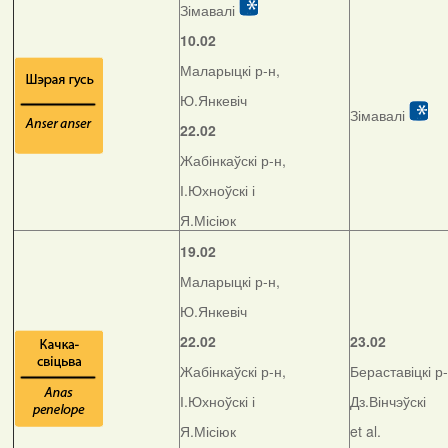
Зімавалі
10.02
Маларыцкі р-н,
Ю.Янкевіч
Зімавалі
22.02
Жабінкаўскі р-н,
І.Юхноўскі і
Я.Місіюк
19.02
Маларыцкі р-н,
Ю.Янкевіч
22.02
23.02
Жабінкаўскі р-н,
Бераставіцкі р-
І.Юхноўскі і
Дз.Вінчэўскі
Я.Місіюк
et al.