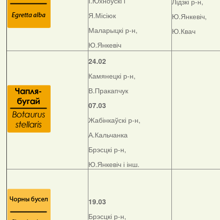
І.Юхноўскі і
Лідзкі р-н,
Я.Місіюк
Ю.Янкевіч,
Маларыцкі р-н,
Ю.Квач
Ю.Янкевіч
24.02
Камянецкі р-н,
В.Пракапчук
07.03
Жабінкаўскі р-н,
А.Кальчанка
Брэсцкі р-н,
Ю.Янкевіч і інш.
19.03
Брэсцкі р-н,