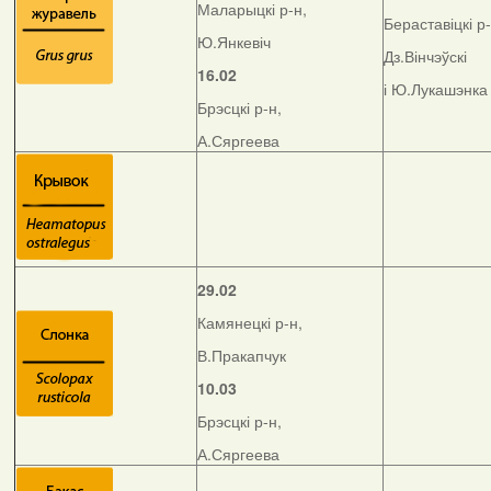
Маларыцкі р-н,
Бераставіцкі р-
Ю.Янкевіч
Дз.Вінчэўскі
16.02
і Ю.Лукашэнка
Брэсцкі р-н,
А.Сяргеева
29.02
Камянецкі р-н,
В.Пракапчук
10.03
Брэсцкі р-н,
А.Сяргеева