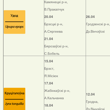
Камянецкі р-н,
В.Пракапчук
20.04
26.04
Брэсцкі р-н,
Гродзенскі р-н,
А.Сяргеева
Дз.Вінчэўскі
21.04
Бярозаўскі р-н,
С.Бобель
15.04
Брэст,
Я.Місіюк
17.04
Жабінкаўскі р-н,
12.04
А.Кальчанка
Гродна,
18.04
Дз.Вінчэўскі