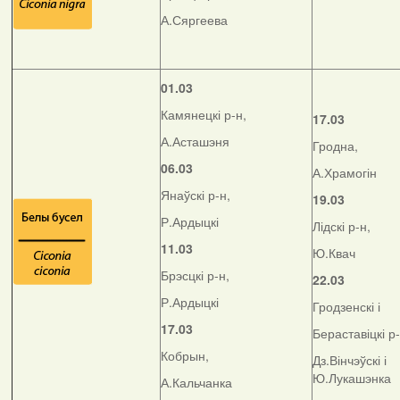
А.Сяргеева
01.03
Камянецкі р-н,
17.03
А.Асташэня
Гродна,
06.03
А.Храмогін
Янаўскі р-н,
19.03
Р.Ардыцкі
Лідскі р-н,
11.03
Ю.Квач
Брэсцкі р-н,
22.03
Р.Ардыцкі
Гродзенскі і
17.03
Бераставіцкі р
Кобрын,
Дз.Вінчэўскі і
Ю.Лукашэнка
А.Кальчанка