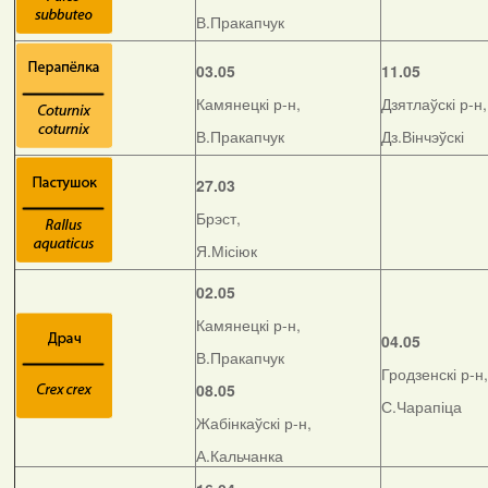
В.Пракапчук
03.05
11.05
Камянецкі р-н,
Дзятлаўскі р-н,
В.Пракапчук
Дз.Вінчэўскі
27.03
Брэст,
Я.Місіюк
02.05
Камянецкі р-н,
04.05
В.Пракапчук
Гродзенскі р-н,
08.05
С.Чарапіца
Жабінкаўскі р-н,
А.Кальчанка