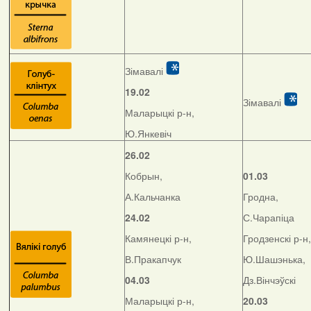
Зімавалі
19.02
Зімавалі
Маларыцкі р-н,
Ю.Янкевіч
26.02
Кобрын,
01.03
А.Кальчанка
Гродна,
24.02
С.Чарапіца
Камянецкі р-н,
Гродзенскі р-н,
В.Пракапчук
Ю.Шашэнька,
04.03
Дз.Вінчэўскі
Маларыцкі р-н,
20.03