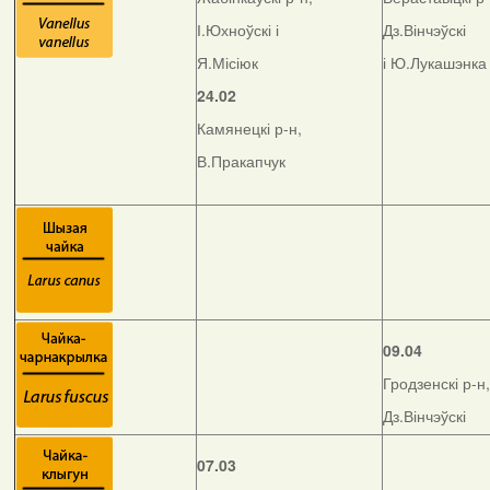
І.Юхноўскі і
Дз.Вінчэўскі
Я.Місіюк
і Ю.Лукашэнка
24.02
Камянецкі р-н,
В.Пракапчук
09.04
Гродзенскі р-н,
Дз.Вінчэўскі
07.03