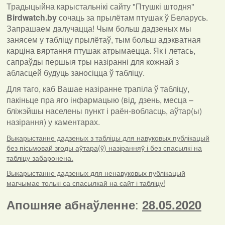
Традыцыйна карыстальнікі сайту "Птушкі штодня"
Birdwatch
.
by
сочаць за прылётам птушак ў Беларусь.
Запрашаем далучацца! Чым больш дадзеных мы
занясем у табліцу прылётаў, тым больш адэкватная
карціна вяртання птушак атрымаецца. Як і летась,
сапраўды першыя тры назіранні для кожнай з
абласцей будуць заносіцца ў табліцу.
Для таго, каб Вашае назіранне трапіла ў табліцу,
пакіньце пра яго інфармацыю (від, дзень, месца –
бліжэйшы населены пункт і раён-вобласць, аўтар(ы)
назірання) у каментарах
.
Выкарыстанне дадзеных з табліцы для навуковых публікацый
без пісьмовай згоды аўтара(ў) назіранняў і без спасылкі на
табліцу забаронена.
Выкарыстанне дадзеных для ненавуковых публікацый
магчымае толькі са спасылкай на сайт і табліцу!
:
Апошняе абнаўленне
28.05.2020