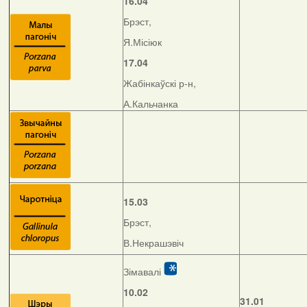
16.04
Брэст,
Я.Місіюк
17.04
Жабінкаўскі р-н,
А.Кальчанка
15.03
Брэст,
В.Некрашэвіч
Зімавалі
10.02
31.01