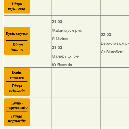
21.03
Жабінкаўскі р-н,
22.03
Я.Місіюк
Бераставіцкі р-
31.03
Дз.Вінчэўскі
Маларыцкі р-н,
Ю.Янкеыіч