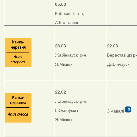
05.03
Кобрынскі р-н,
А.Кальчанка
28.03
22.03
Жабінкаўскі р-н,
Бераставіцкі р-
Я.Місіюк
Дз.Вінчэўскі
22.02
Жабінкаўскі р-н,
І.Юхноўскі і
Зімавалі
Я.Місіюк