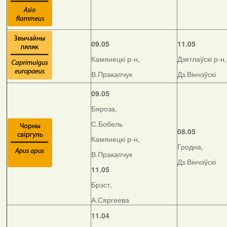
09.05
11.05
Камянецкі р-н,
Дзятлаўскі р-н,
В.Пракапчук
Дз.Вінчэўскі
09.05
Бяроза,
С.Бобель
08.05
Камянецкі р-н,
Гродна,
В.Пракапчук
Дз.Вінчэўскі
11.05
Брэст,
А.Сяргеева
11.04