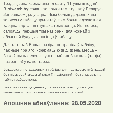
Традыцыйна карыстальнікі сайту "Птушкі штодня"
Birdwatch
.
by
сочаць за прылётам птушак ў Беларусь.
Запрашаем далучацца! Чым больш дадзеных мы
занясем у табліцу прылётаў, тым больш адэкватная
карціна вяртання птушак атрымаецца. Як і летась,
сапраўды першыя тры назіранні для кожнай з
абласцей будуць заносіцца ў табліцу.
Для таго, каб Вашае назіранне трапіла ў табліцу,
пакіньце пра яго інфармацыю (від, дзень, месца –
бліжэйшы населены пункт і раён-вобласць, аўтар(ы)
назірання) у каментарах
.
Выкарыстанне дадзеных з табліцы для навуковых публікацый
без пісьмовай згоды аўтара(ў) назіранняў і без спасылкі на
табліцу забаронена.
Выкарыстанне дадзеных для ненавуковых публікацый
магчымае толькі са спасылкай на сайт і табліцу!
:
Апошняе абнаўленне
28.05.2020