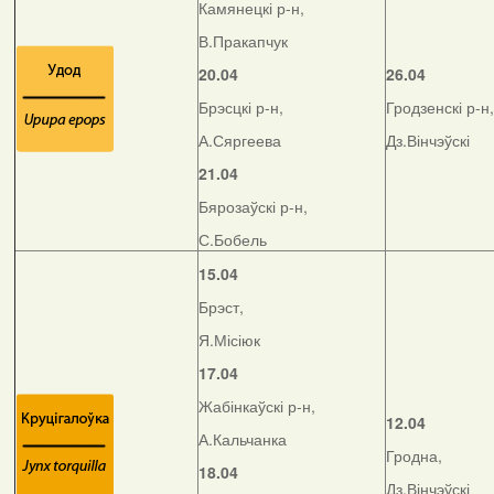
Камянецкі р-н,
В.Пракапчук
20.04
26.04
Брэсцкі р-н,
Гродзенскі р-н,
А.Сяргеева
Дз.Вінчэўскі
21.04
Бярозаўскі р-н,
С.Бобель
15.04
Брэст,
Я.Місіюк
17.04
Жабінкаўскі р-н,
12.04
А.Кальчанка
Гродна,
18.04
Дз.Вінчэўскі