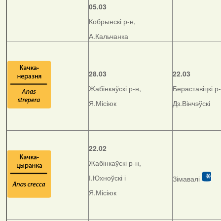
05.03
Кобрынскі р-н,
А.Кальчанка
28.03
22.03
Жабінкаўскі р-н,
Бераставіцкі р-
Я.Місіюк
Дз.Вінчэўскі
22.02
Жабінкаўскі р-н,
І.Юхноўскі і
Зімавалі
Я.Місіюк