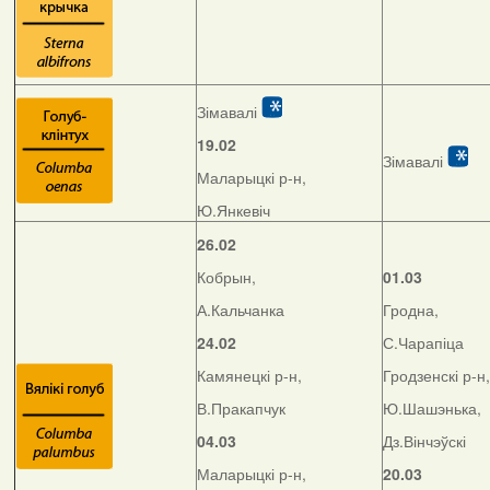
Зімавалі
19.02
Зімавалі
Маларыцкі р-н,
Ю.Янкевіч
26.02
Кобрын,
01.03
А.Кальчанка
Гродна,
24.02
С.Чарапіца
Камянецкі р-н,
Гродзенскі р-н,
В.Пракапчук
Ю.Шашэнька,
04.03
Дз.Вінчэўскі
Маларыцкі р-н,
20.03