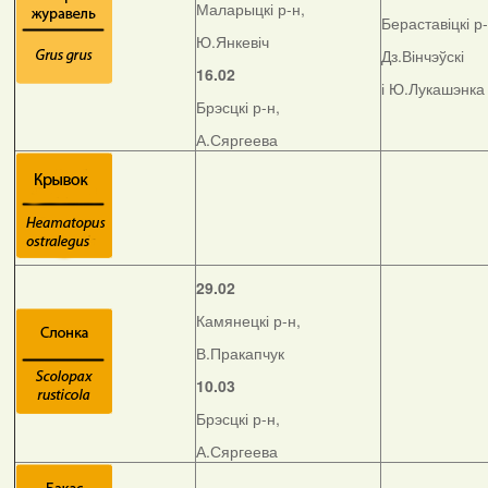
Маларыцкі р-н,
Бераставіцкі р-
Ю.Янкевіч
Дз.Вінчэўскі
16.02
і Ю.Лукашэнка
Брэсцкі р-н,
А.Сяргеева
29.02
Камянецкі р-н,
В.Пракапчук
10.03
Брэсцкі р-н,
А.Сяргеева