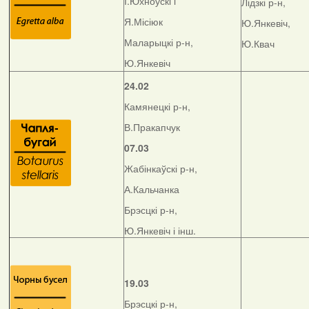
І.Юхноўскі і
Лідзкі р-н,
Я.Місіюк
Ю.Янкевіч,
Маларыцкі р-н,
Ю.Квач
Ю.Янкевіч
24.02
Камянецкі р-н,
В.Пракапчук
07.03
Жабінкаўскі р-н,
А.Кальчанка
Брэсцкі р-н,
Ю.Янкевіч і інш.
19.03
Брэсцкі р-н,