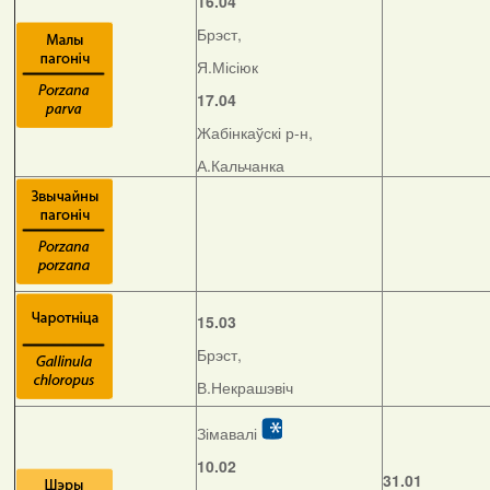
16.04
Брэст,
Я.Місіюк
17.04
Жабінкаўскі р-н,
А.Кальчанка
15.03
Брэст,
В.Некрашэвіч
Зімавалі
10.02
31.01