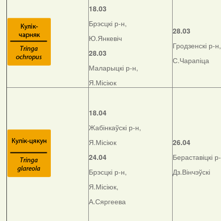
18.03
Брэсцкі р-н,
28.03
Ю.Янкевіч
Гродзенскі р-н,
28.03
С.Чарапіца
Маларыцкі р-н,
Я.Місіюк
18.04
Жабінкаўскі р-н,
Я.Місіюк
26.04
24.04
Бераставіцкі р-
Брэсцкі р-н,
Дз.Вінчэўскі
Я.Місіюк,
А.Сяргеева