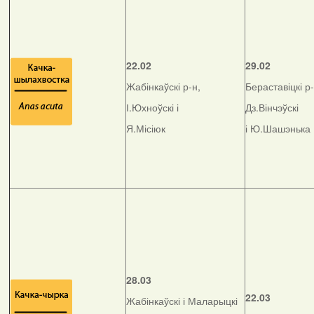
22.02
29.02
Жабінкаўскі р-н,
Бераставіцкі р-
І.Юхноўскі і
Дз.Вінчэўскі
Я.Місіюк
і Ю.Шашэнька
28.03
22.03
Жабінкаўскі і Маларыцкі