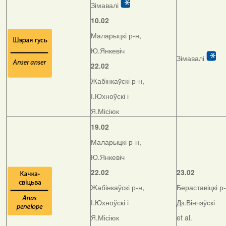
Зімавалі
10.02
Маларыцкі р-н,
Ю.Янкевіч
Зімавалі
22.02
Жабінкаўскі р-н,
І.Юхноўскі і
Я.Місіюк
19.02
Маларыцкі р-н,
Ю.Янкевіч
22.02
23.02
Жабінкаўскі р-н,
Бераставіцкі р-
І.Юхноўскі і
Дз.Вінчэўскі
Я.Місіюк
et al.