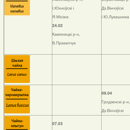
І.Юхноўскі і
Дз.Вінчэўскі
Я.Місіюк
і Ю.Лукашэнка
24.02
Камянецкі р-н,
В.Пракапчук
09.04
Гродзенскі р-н,
Дз.Вінчэўскі
07.03