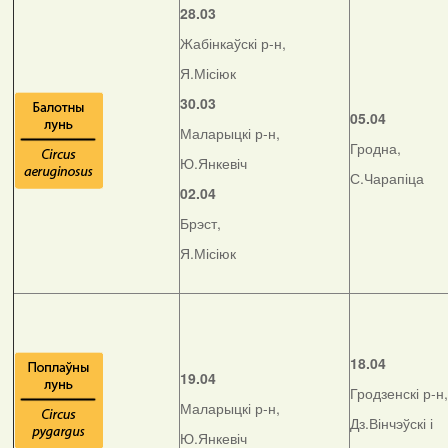
28.03
Жабінкаўскі р-н,
Я.Місіюк
30.03
05.04
Маларыцкі р-н,
Гродна,
Ю.Янкевіч
С.Чарапіца
02.04
Брэст,
Я.Місіюк
18.04
19.04
Гродзенскі р-н,
Маларыцкі р-н,
Дз.Вінчэўскі і
Ю.Янкевіч