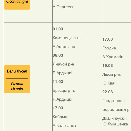
А.Сяргеева
01.03
Камянецкі р-н,
17.03
А.Асташэня
Гродна,
06.03
А.Храмогін
Янаўскі р-н,
19.03
Р.Ардыцкі
Лідскі р-н,
11.03
Ю.Квач
Брэсцкі р-н,
22.03
Р.Ардыцкі
Гродзенскі і
17.03
Бераставіцкі р
Кобрын,
Дз.Вінчэўскі і
Ю.Лукашэнка
А.Кальчанка