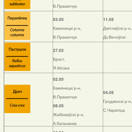
В.Пракапчук
03.05
11.05
Камянецкі р-н,
Дзятлаўскі р-н,
В.Пракапчук
Дз.Вінчэўскі
27.03
Брэст,
Я.Місіюк
02.05
Камянецкі р-н,
04.05
В.Пракапчук
Гродзенскі р-н,
08.05
С.Чарапіца
Жабінкаўскі р-н,
А.Кальчанка