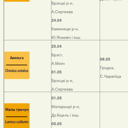
Брэсцкі р-н,
А.Сяргеева
24.04
Камянецкі р-н,
Ю.Янкевіч і інш.
25.04
Брэст,
08.05
А.Мініч
Гродна,
01.05
С.Чарапіца
Брэсцкі р-н,
А.Сяргеева
01.05
Маларыцкі р-н,
Дз.Кіцель і інш.
05.05