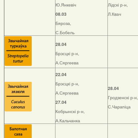
Ю.Янкевіч
Лідскі р-н,
08.03
Л.Квач
Бяроза,
С.Бобель
28.04
Брэсцкі р-н,
А.Сяргеева
22.04
Брэсцкі р-н,
28.04
А.Сяргеева
Гродзенскі р-н,
27.04
С.Чарапіца
Кобрынскі р-н,
А.Кальчанка