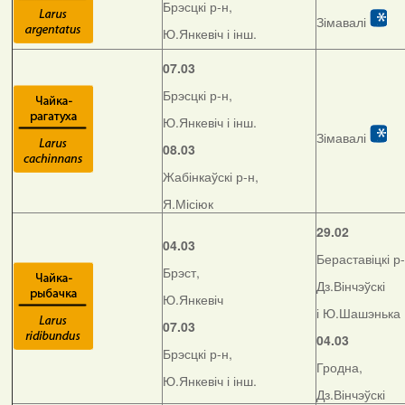
Брэсцкі р-н,
Зімавалі
Ю.Янкевіч і інш.
07.03
Брэсцкі р-н,
Ю.Янкевіч і інш.
Зімавалі
08.03
Жабінкаўскі р-н,
Я.Місіюк
29.02
04.03
Бераставіцкі р-
Брэст,
Дз.Вінчэўскі
Ю.Янкевіч
і Ю.Шашэнька
07.03
04.03
Брэсцкі р-н,
Гродна,
Ю.Янкевіч і інш.
Дз.Вінчэўскі