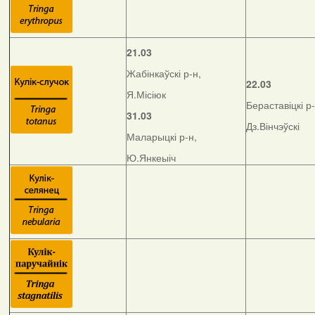
21.03
Жабінкаўскі р-н,
22.03
Я.Місіюк
Бераставіцкі р-
31.03
Дз.Вінчэўскі
Маларыцкі р-н,
Ю.Янкеыіч