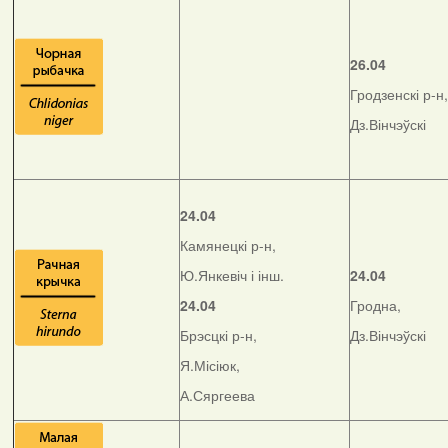
26.04
Гродзенскі р-н,
Дз.Вінчэўскі
24.04
Камянецкі р-н,
Ю.Янкевіч і інш.
24.04
24.04
Гродна,
Брэсцкі р-н,
Дз.Вінчэўскі
Я.Місіюк,
А.Сяргеева