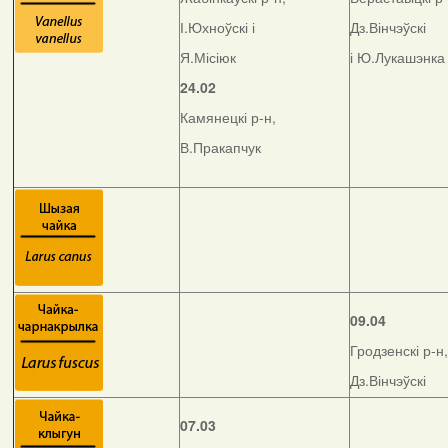
І.Юхноўскі і
Дз.Вінчэўскі
Я.Місіюк
і Ю.Лукашэнка
24.02
Камянецкі р-н,
В.Пракапчук
09.04
Гродзенскі р-н,
Дз.Вінчэўскі
07.03