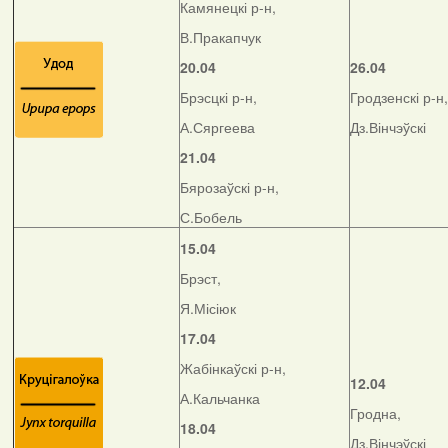
Камянецкі р-н,
В.Пракапчук
20.04
26.04
Брэсцкі р-н,
Гродзенскі р-н,
А.Сяргеева
Дз.Вінчэўскі
21.04
Бярозаўскі р-н,
С.Бобель
15.04
Брэст,
Я.Місіюк
17.04
Жабінкаўскі р-н,
12.04
А.Кальчанка
Гродна,
18.04
Дз.Вінчэўскі