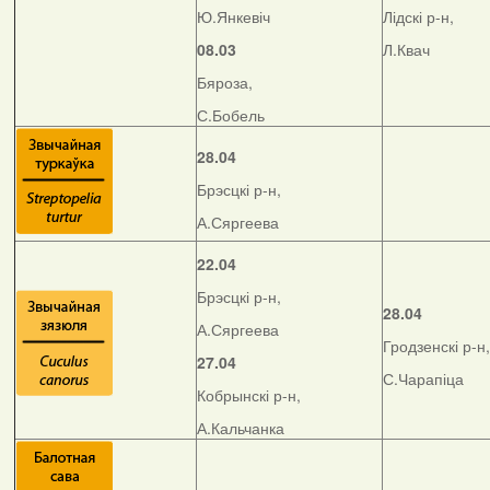
Ю.Янкевіч
Лідскі р-н,
08.03
Л.Квач
Бяроза,
С.Бобель
28.04
Брэсцкі р-н,
А.Сяргеева
22.04
Брэсцкі р-н,
28.04
А.Сяргеева
Гродзенскі р-н,
27.04
С.Чарапіца
Кобрынскі р-н,
А.Кальчанка