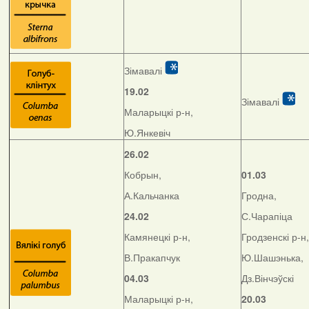
Зімавалі
19.02
Зімавалі
Маларыцкі р-н,
Ю.Янкевіч
26.02
Кобрын,
01.03
А.Кальчанка
Гродна,
24.02
С.Чарапіца
Камянецкі р-н,
Гродзенскі р-н,
В.Пракапчук
Ю.Шашэнька,
04.03
Дз.Вінчэўскі
Маларыцкі р-н,
20.03