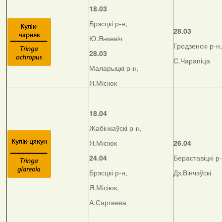
18.03
Брэсцкі р-н,
28.03
Ю.Янкевіч
Гродзенскі р-н,
28.03
С.Чарапіца
Маларыцкі р-н,
Я.Місіюк
18.04
Жабінкаўскі р-н,
Я.Місіюк
26.04
24.04
Бераставіцкі р-
Брэсцкі р-н,
Дз.Вінчэўскі
Я.Місіюк,
А.Сяргеева