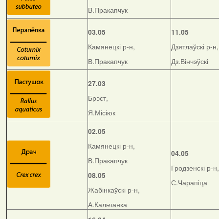
В.Пракапчук
03.05
11.05
Камянецкі р-н,
Дзятлаўскі р-н,
В.Пракапчук
Дз.Вінчэўскі
27.03
Брэст,
Я.Місіюк
02.05
Камянецкі р-н,
04.05
В.Пракапчук
Гродзенскі р-н,
08.05
С.Чарапіца
Жабінкаўскі р-н,
А.Кальчанка