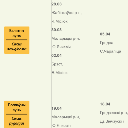
28.03
Жабінкаўскі р-н,
Я.Місіюк
30.03
05.04
Маларыцкі р-н,
Гродна,
Ю.Янкевіч
С.Чарапіца
02.04
Брэст,
Я.Місіюк
18.04
19.04
Гродзенскі р-н,
Маларыцкі р-н,
Дз.Вінчэўскі і
Ю.Янкевіч