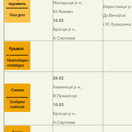
Маларыцкі р-н,
Бераставіцкі р-
Ю.Янкевіч
Дз.Вінчэўскі
16.02
і Ю.Лукашэнка
Брэсцкі р-н,
А.Сяргеева
29.02
Камянецкі р-н,
В.Пракапчук
10.03
Брэсцкі р-н,
А.Сяргеева