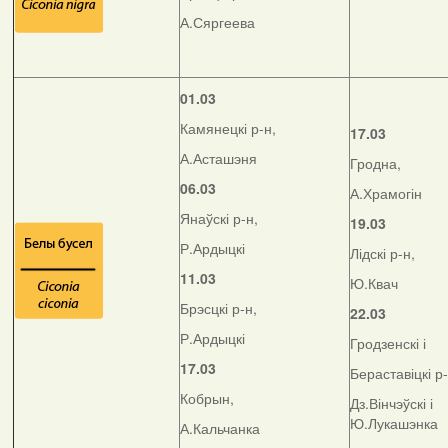
А.Сяргеева
01.03
Камянецкі р-н,
17.03
А.Асташэня
Гродна,
06.03
А.Храмогін
Янаўскі р-н,
19.03
Р.Ардыцкі
Лідскі р-н,
11.03
Ю.Квач
Брэсцкі р-н,
22.03
Р.Ардыцкі
Гродзенскі і
17.03
Бераставіцкі р
Кобрын,
Дз.Вінчэўскі і
Ю.Лукашэнка
А.Кальчанка