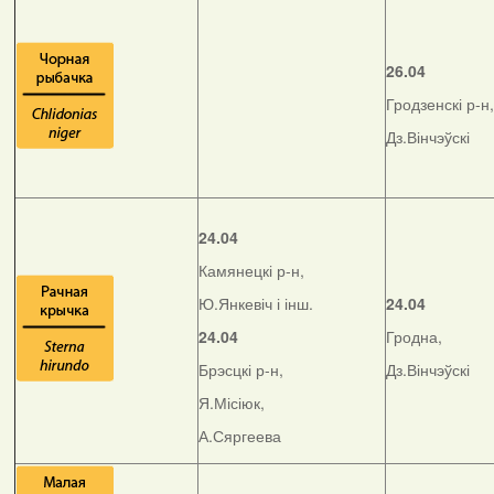
26.04
Гродзенскі р-н,
Дз.Вінчэўскі
24.04
Камянецкі р-н,
Ю.Янкевіч і інш.
24.04
24.04
Гродна,
Брэсцкі р-н,
Дз.Вінчэўскі
Я.Місіюк,
А.Сяргеева