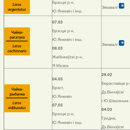
Брэсцкі р-н,
Зімавалі
Ю.Янкевіч і інш.
07.03
Брэсцкі р-н,
Ю.Янкевіч і інш.
Зімавалі
08.03
Жабінкаўскі р-н,
Я.Місіюк
29.02
04.03
Бераставіцкі р-
Брэст,
Дз.Вінчэўскі
Ю.Янкевіч
і Ю.Шашэнька
07.03
04.03
Брэсцкі р-н,
Гродна,
Ю.Янкевіч і інш.
Дз.Вінчэўскі