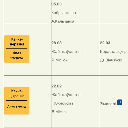
05.03
Кобрынскі р-н,
А.Кальчанка
28.03
22.03
Жабінкаўскі р-н,
Бераставіцкі р-
Я.Місіюк
Дз.Вінчэўскі
22.02
Жабінкаўскі р-н,
І.Юхноўскі і
Зімавалі
Я.Місіюк