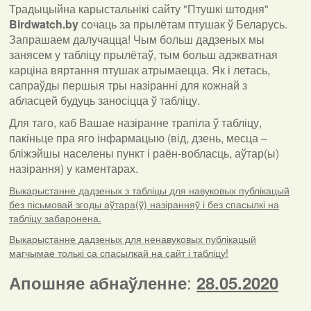
Традыцыйна карыстальнікі сайту "Птушкі штодня"
Birdwatch
.
by
сочаць за прылётам птушак ў Беларусь.
Запрашаем далучацца! Чым больш дадзеных мы
занясем у табліцу прылётаў, тым больш адэкватная
карціна вяртання птушак атрымаецца. Як і летась,
сапраўды першыя тры назіранні для кожнай з
абласцей будуць заносіцца ў табліцу.
Для таго, каб Вашае назіранне трапіла ў табліцу,
пакіньце пра яго інфармацыю (від, дзень, месца –
бліжэйшы населены пункт і раён-вобласць, аўтар(ы)
назірання) у каментарах
.
Выкарыстанне дадзеных з табліцы для навуковых публікацый
без пісьмовай згоды аўтара(ў) назіранняў і без спасылкі на
табліцу забаронена.
Выкарыстанне дадзеных для ненавуковых публікацый
магчымае толькі са спасылкай на сайт і табліцу!
:
Апошняе абнаўленне
28.05.2020