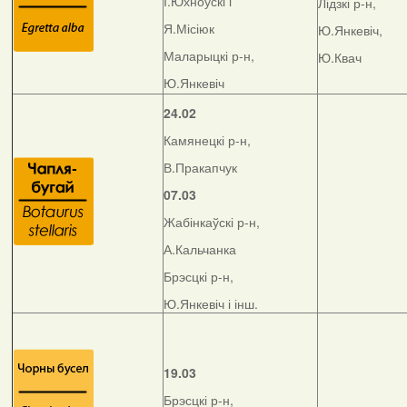
І.Юхноўскі і
Лідзкі р-н,
Я.Місіюк
Ю.Янкевіч,
Маларыцкі р-н,
Ю.Квач
Ю.Янкевіч
24.02
Камянецкі р-н,
В.Пракапчук
07.03
Жабінкаўскі р-н,
А.Кальчанка
Брэсцкі р-н,
Ю.Янкевіч і інш.
19.03
Брэсцкі р-н,