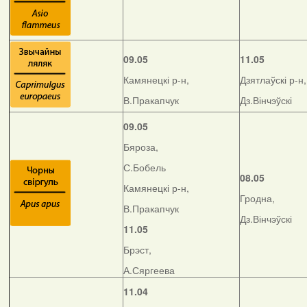
09.05
11.05
Камянецкі р-н,
Дзятлаўскі р-н,
В.Пракапчук
Дз.Вінчэўскі
09.05
Бяроза,
С.Бобель
08.05
Камянецкі р-н,
Гродна,
В.Пракапчук
Дз.Вінчэўскі
11.05
Брэст,
А.Сяргеева
11.04