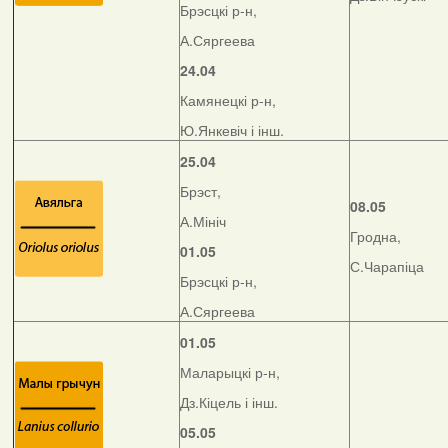
Брэсцкі р-н,
А.Сяргеева
24.04
Камянецкі р-н,
Ю.Янкевіч і інш.
25.04
Брэст,
08.05
А.Мініч
Гродна,
01.05
С.Чарапіца
Брэсцкі р-н,
А.Сяргеева
01.05
Маларыцкі р-н,
Дз.Кіцель і інш.
05.05