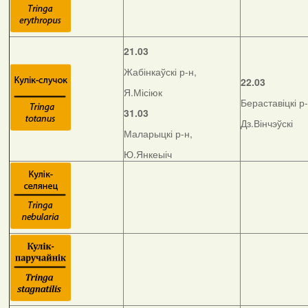
21.03
Жабінкаўскі р-н,
22.03
Я.Місіюк
Бераставіцкі р-
31.03
Дз.Вінчэўскі
Маларыцкі р-н,
Ю.Янкеыіч