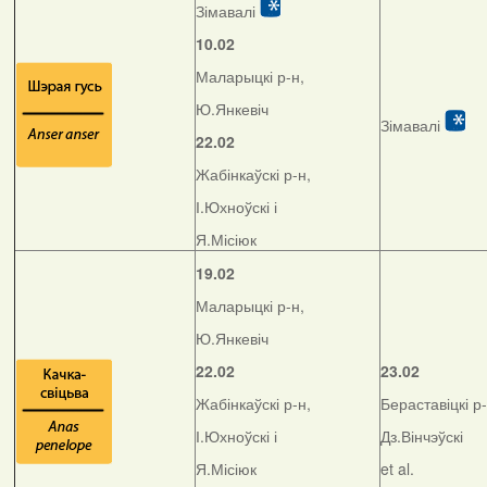
Зімавалі
10.02
Маларыцкі р-н,
Ю.Янкевіч
Зімавалі
22.02
Жабінкаўскі р-н,
І.Юхноўскі і
Я.Місіюк
19.02
Маларыцкі р-н,
Ю.Янкевіч
22.02
23.02
Жабінкаўскі р-н,
Бераставіцкі р-
І.Юхноўскі і
Дз.Вінчэўскі
Я.Місіюк
et al.