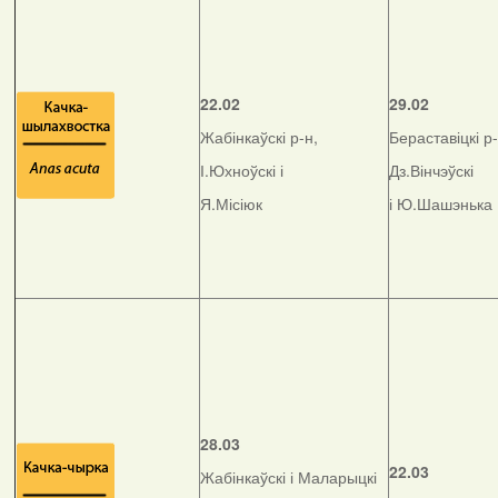
22.02
29.02
Жабінкаўскі р-н,
Бераставіцкі р-
І.Юхноўскі і
Дз.Вінчэўскі
Я.Місіюк
і Ю.Шашэнька
28.03
22.03
Жабінкаўскі і Маларыцкі