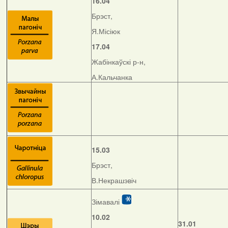
16.04
Брэст,
Я.Місіюк
17.04
Жабінкаўскі р-н,
А.Кальчанка
15.03
Брэст,
В.Некрашэвіч
Зімавалі
10.02
31.01