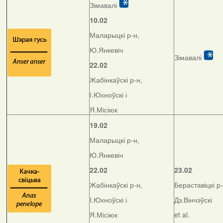
Зімавалі
10.02
Маларыцкі р-н,
Ю.Янкевіч
Зімавалі
22.02
Жабінкаўскі р-н,
І.Юхноўскі і
Я.Місіюк
19.02
Маларыцкі р-н,
Ю.Янкевіч
22.02
23.02
Жабінкаўскі р-н,
Бераставіцкі р-
І.Юхноўскі і
Дз.Вінчэўскі
Я.Місіюк
et al.