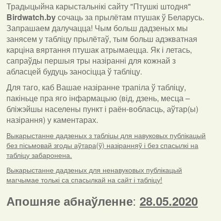
Традыцыйна карыстальнікі сайту "Птушкі штодня"
Birdwatch
.
by
сочаць за прылётам птушак ў Беларусь.
Запрашаем далучацца! Чым больш дадзеных мы
занясем у табліцу прылётаў, тым больш адэкватная
карціна вяртання птушак атрымаецца. Як і летась,
сапраўды першыя тры назіранні для кожнай з
абласцей будуць заносіцца ў табліцу.
Для таго, каб Вашае назіранне трапіла ў табліцу,
пакіньце пра яго інфармацыю (від, дзень, месца –
бліжэйшы населены пункт і раён-вобласць, аўтар(ы)
назірання) у каментарах
.
Выкарыстанне дадзеных з табліцы для навуковых публікацый
без пісьмовай згоды аўтара(ў) назіранняў і без спасылкі на
табліцу забаронена.
Выкарыстанне дадзеных для ненавуковых публікацый
магчымае толькі са спасылкай на сайт і табліцу!
:
Апошняе абнаўленне
28.05.2020