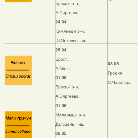
Брэсцкі р-н,
А.Сяргеева
24.04
Камянецкі р-н,
Ю.Янкевіч і інш.
25.04
Брэст,
08.05
А.Мініч
Гродна,
01.05
С.Чарапіца
Брэсцкі р-н,
А.Сяргеева
01.05
Маларыцкі р-н,
Дз.Кіцель і інш.
05.05