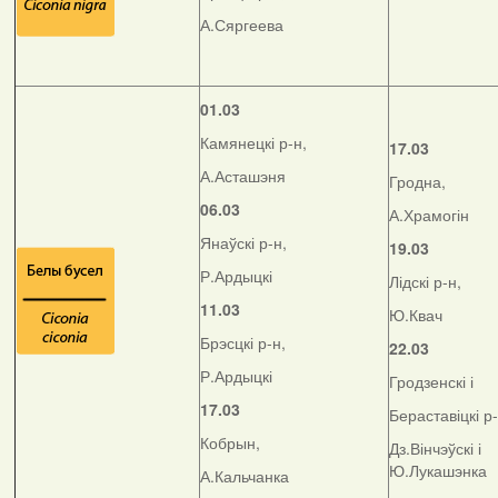
А.Сяргеева
01.03
Камянецкі р-н,
17.03
А.Асташэня
Гродна,
06.03
А.Храмогін
Янаўскі р-н,
19.03
Р.Ардыцкі
Лідскі р-н,
11.03
Ю.Квач
Брэсцкі р-н,
22.03
Р.Ардыцкі
Гродзенскі і
17.03
Бераставіцкі р
Кобрын,
Дз.Вінчэўскі і
Ю.Лукашэнка
А.Кальчанка