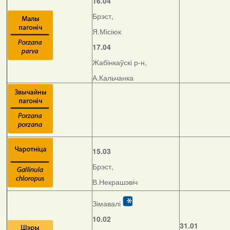
16.04
Брэст,
Я.Місіюк
17.04
Жабінкаўскі р-н,
А.Кальчанка
15.03
Брэст,
В.Некрашэвіч
Зімавалі
10.02
31.01