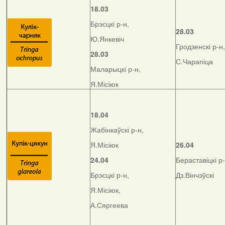
18.03
Брэсцкі р-н,
28.03
Ю.Янкевіч
Гродзенскі р-н,
28.03
С.Чарапіца
Маларыцкі р-н,
Я.Місіюк
18.04
Жабінкаўскі р-н,
Я.Місіюк
26.04
24.04
Бераставіцкі р-
Брэсцкі р-н,
Дз.Вінчэўскі
Я.Місіюк,
А.Сяргеева