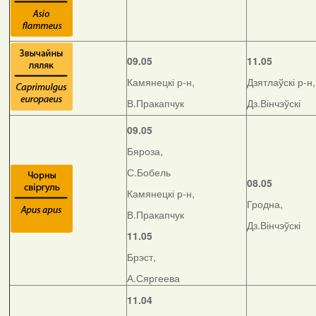
09.05
11.05
Камянецкі р-н,
Дзятлаўскі р-н,
В.Пракапчук
Дз.Вінчэўскі
09.05
Бяроза,
С.Бобель
08.05
Камянецкі р-н,
Гродна,
В.Пракапчук
Дз.Вінчэўскі
11.05
Брэст,
А.Сяргеева
11.04