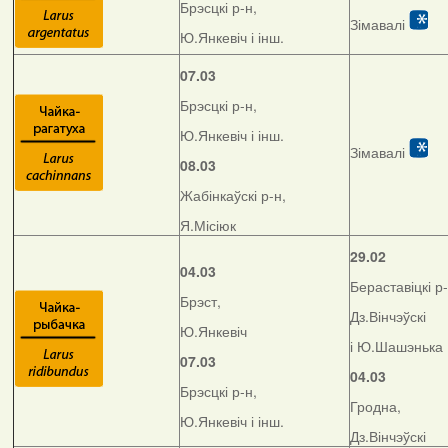
Брэсцкі р-н,
Зімавалі
Ю.Янкевіч і інш.
07.03
Брэсцкі р-н,
Ю.Янкевіч і інш.
Зімавалі
08.03
Жабінкаўскі р-н,
Я.Місіюк
29.02
04.03
Бераставіцкі р-
Брэст,
Дз.Вінчэўскі
Ю.Янкевіч
і Ю.Шашэнька
07.03
04.03
Брэсцкі р-н,
Гродна,
Ю.Янкевіч і інш.
Дз.Вінчэўскі