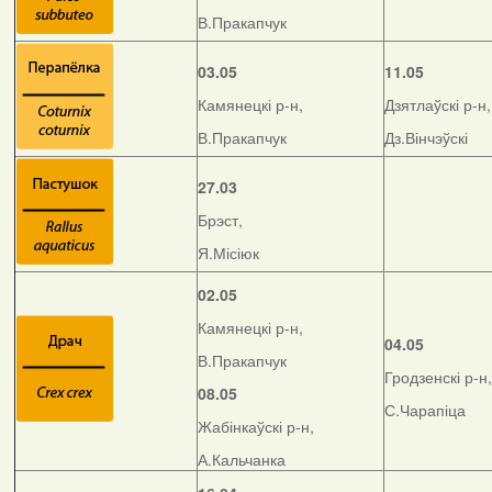
В.Пракапчук
03.05
11.05
Камянецкі р-н,
Дзятлаўскі р-н,
В.Пракапчук
Дз.Вінчэўскі
27.03
Брэст,
Я.Місіюк
02.05
Камянецкі р-н,
04.05
В.Пракапчук
Гродзенскі р-н,
08.05
С.Чарапіца
Жабінкаўскі р-н,
А.Кальчанка