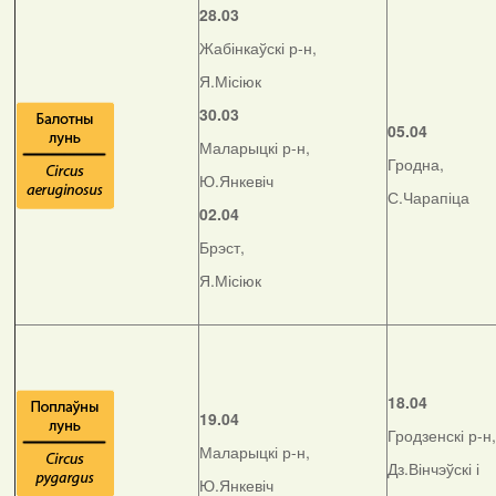
28.03
Жабінкаўскі р-н,
Я.Місіюк
30.03
05.04
Маларыцкі р-н,
Гродна,
Ю.Янкевіч
С.Чарапіца
02.04
Брэст,
Я.Місіюк
18.04
19.04
Гродзенскі р-н,
Маларыцкі р-н,
Дз.Вінчэўскі і
Ю.Янкевіч