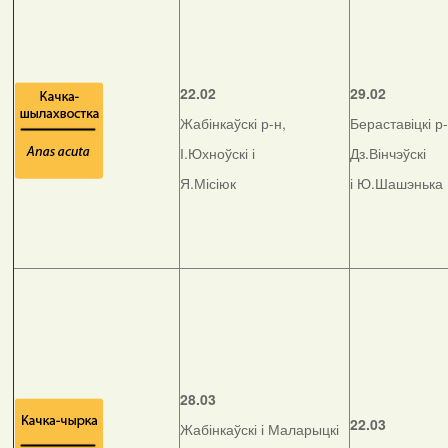
22.02
29.02
Жабінкаўскі р-н,
Бераставіцкі р-
І.Юхноўскі і
Дз.Вінчэўскі
Я.Місіюк
і Ю.Шашэнька
28.03
22.03
Жабінкаўскі і Маларыцкі