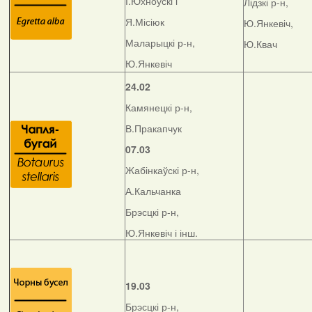
І.Юхноўскі і
Лідзкі р-н,
Я.Місіюк
Ю.Янкевіч,
Маларыцкі р-н,
Ю.Квач
Ю.Янкевіч
24.02
Камянецкі р-н,
В.Пракапчук
07.03
Жабінкаўскі р-н,
А.Кальчанка
Брэсцкі р-н,
Ю.Янкевіч і інш.
19.03
Брэсцкі р-н,