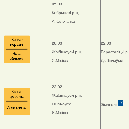
05.03
Кобрынскі р-н,
А.Кальчанка
28.03
22.03
Жабінкаўскі р-н,
Бераставіцкі р-
Я.Місіюк
Дз.Вінчэўскі
22.02
Жабінкаўскі р-н,
І.Юхноўскі і
Зімавалі
Я.Місіюк