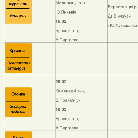
Маларыцкі р-н,
Бераставіцкі р-
Ю.Янкевіч
Дз.Вінчэўскі
16.02
і Ю.Лукашэнка
Брэсцкі р-н,
А.Сяргеева
29.02
Камянецкі р-н,
В.Пракапчук
10.03
Брэсцкі р-н,
А.Сяргеева