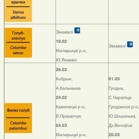
Зімавалі
19.02
Зімавалі
Маларыцкі р-н,
Ю.Янкевіч
26.02
Кобрын,
01.03
А.Кальчанка
Гродна,
24.02
С.Чарапіца
Камянецкі р-н,
Гродзенскі р-н,
В.Пракапчук
Ю.Шашэнька,
04.03
Дз.Вінчэўскі
Маларыцкі р-н,
20.03