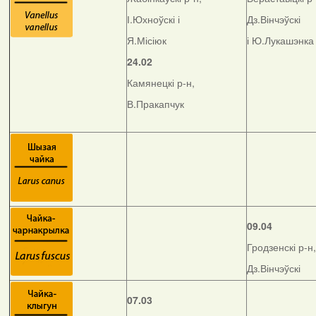
І.Юхноўскі і
Дз.Вінчэўскі
Я.Місіюк
і Ю.Лукашэнка
24.02
Камянецкі р-н,
В.Пракапчук
09.04
Гродзенскі р-н,
Дз.Вінчэўскі
07.03