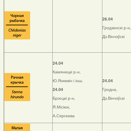
26.04
Гродзенскі р-н,
Дз.Вінчэўскі
24.04
Камянецкі р-н,
Ю.Янкевіч і інш.
24.04
24.04
Гродна,
Брэсцкі р-н,
Дз.Вінчэўскі
Я.Місіюк,
А.Сяргеева