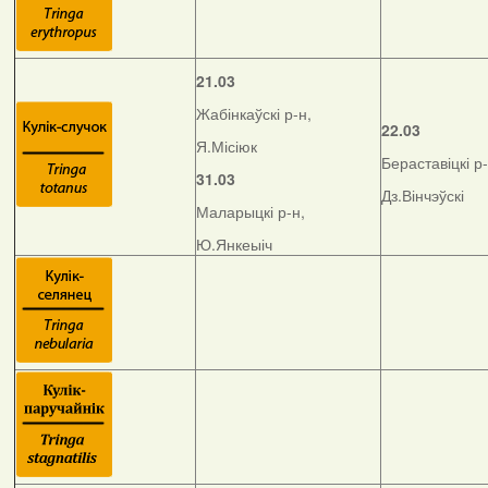
21.03
Жабінкаўскі р-н,
22.03
Я.Місіюк
Бераставіцкі р-
31.03
Дз.Вінчэўскі
Маларыцкі р-н,
Ю.Янкеыіч