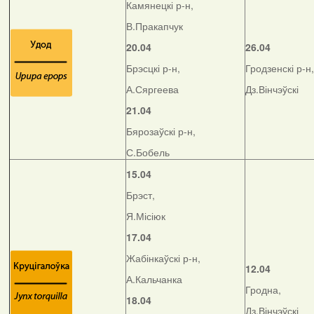
Камянецкі р-н,
В.Пракапчук
20.04
26.04
Брэсцкі р-н,
Гродзенскі р-н,
А.Сяргеева
Дз.Вінчэўскі
21.04
Бярозаўскі р-н,
С.Бобель
15.04
Брэст,
Я.Місіюк
17.04
Жабінкаўскі р-н,
12.04
А.Кальчанка
Гродна,
18.04
Дз.Вінчэўскі