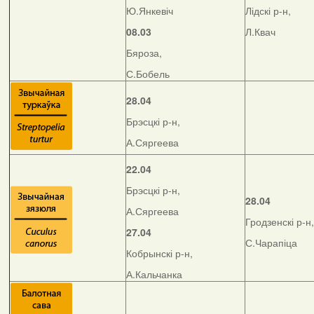
Ю.Янкевіч
Лідскі р-н,
08.03
Л.Квач
Бяроза,
С.Бобель
28.04
Брэсцкі р-н,
А.Сяргеева
22.04
Брэсцкі р-н,
28.04
А.Сяргеева
Гродзенскі р-н,
27.04
С.Чарапіца
Кобрынскі р-н,
А.Кальчанка