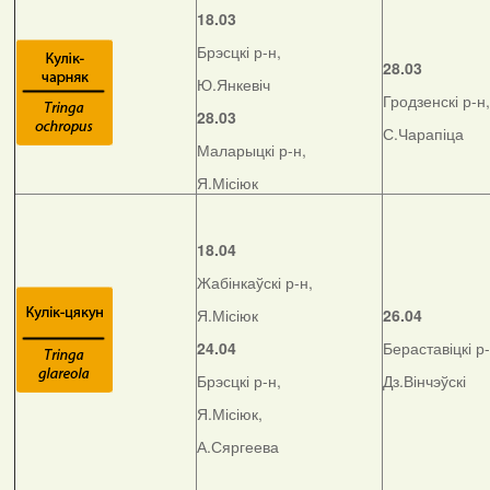
18.03
Брэсцкі р-н,
28.03
Ю.Янкевіч
Гродзенскі р-н,
28.03
С.Чарапіца
Маларыцкі р-н,
Я.Місіюк
18.04
Жабінкаўскі р-н,
Я.Місіюк
26.04
24.04
Бераставіцкі р-
Брэсцкі р-н,
Дз.Вінчэўскі
Я.Місіюк,
А.Сяргеева