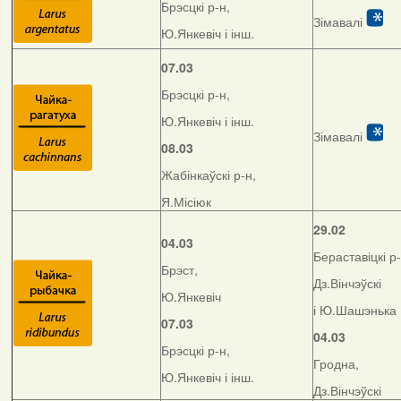
Брэсцкі р-н,
Зімавалі
Ю.Янкевіч і інш.
07.03
Брэсцкі р-н,
Ю.Янкевіч і інш.
Зімавалі
08.03
Жабінкаўскі р-н,
Я.Місіюк
29.02
04.03
Бераставіцкі р-
Брэст,
Дз.Вінчэўскі
Ю.Янкевіч
і Ю.Шашэнька
07.03
04.03
Брэсцкі р-н,
Гродна,
Ю.Янкевіч і інш.
Дз.Вінчэўскі