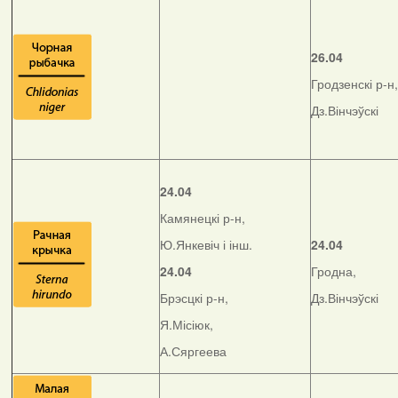
26.04
Гродзенскі р-н,
Дз.Вінчэўскі
24.04
Камянецкі р-н,
Ю.Янкевіч і інш.
24.04
24.04
Гродна,
Брэсцкі р-н,
Дз.Вінчэўскі
Я.Місіюк,
А.Сяргеева