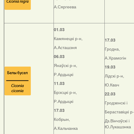
А.Сяргеева
01.03
Камянецкі р-н,
17.03
А.Асташэня
Гродна,
06.03
А.Храмогін
Янаўскі р-н,
19.03
Р.Ардыцкі
Лідскі р-н,
11.03
Ю.Квач
Брэсцкі р-н,
22.03
Р.Ардыцкі
Гродзенскі і
17.03
Бераставіцкі р
Кобрын,
Дз.Вінчэўскі і
Ю.Лукашэнка
А.Кальчанка