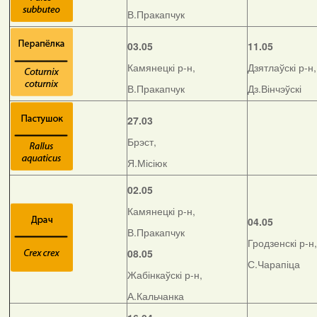
В.Пракапчук
03.05
11.05
Камянецкі р-н,
Дзятлаўскі р-н,
В.Пракапчук
Дз.Вінчэўскі
27.03
Брэст,
Я.Місіюк
02.05
Камянецкі р-н,
04.05
В.Пракапчук
Гродзенскі р-н,
08.05
С.Чарапіца
Жабінкаўскі р-н,
А.Кальчанка