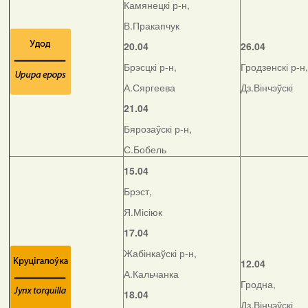
Камянецкі р-н,
В.Пракапчук
20.04
26.04
Брэсцкі р-н,
Гродзенскі р-н,
А.Сяргеева
Дз.Вінчэўскі
21.04
Бярозаўскі р-н,
С.Бобель
15.04
Брэст,
Я.Місіюк
17.04
Жабінкаўскі р-н,
12.04
А.Кальчанка
Гродна,
18.04
Дз.Вінчэўскі