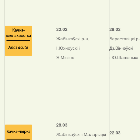
22.02
29.02
Жабінкаўскі р-н,
Бераставіцкі р-
І.Юхноўскі і
Дз.Вінчэўскі
Я.Місіюк
і Ю.Шашэнька
28.03
22.03
Жабінкаўскі і Маларыцкі