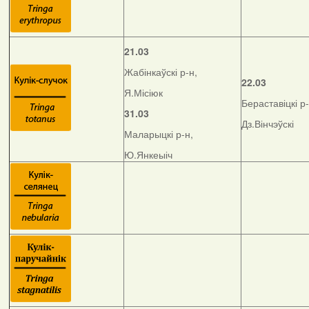
21.03
Жабінкаўскі р-н,
22.03
Я.Місіюк
Бераставіцкі р-
31.03
Дз.Вінчэўскі
Маларыцкі р-н,
Ю.Янкеыіч