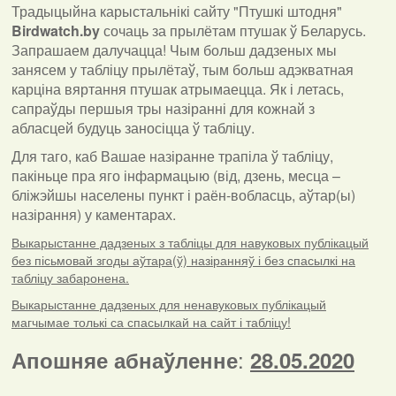
Традыцыйна карыстальнікі сайту "Птушкі штодня"
Birdwatch
.
by
сочаць за прылётам птушак ў Беларусь.
Запрашаем далучацца! Чым больш дадзеных мы
занясем у табліцу прылётаў, тым больш адэкватная
карціна вяртання птушак атрымаецца. Як і летась,
сапраўды першыя тры назіранні для кожнай з
абласцей будуць заносіцца ў табліцу.
Для таго, каб Вашае назіранне трапіла ў табліцу,
пакіньце пра яго інфармацыю (від, дзень, месца –
бліжэйшы населены пункт і раён-вобласць, аўтар(ы)
назірання) у каментарах
.
Выкарыстанне дадзеных з табліцы для навуковых публікацый
без пісьмовай згоды аўтара(ў) назіранняў і без спасылкі на
табліцу забаронена.
Выкарыстанне дадзеных для ненавуковых публікацый
магчымае толькі са спасылкай на сайт і табліцу!
:
Апошняе абнаўленне
28.05.2020