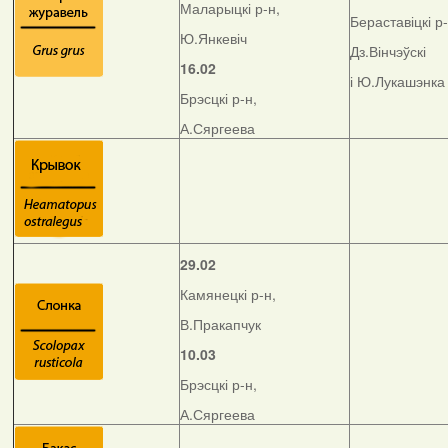
Маларыцкі р-н,
Бераставіцкі р-
Ю.Янкевіч
Дз.Вінчэўскі
16.02
і Ю.Лукашэнка
Брэсцкі р-н,
А.Сяргеева
29.02
Камянецкі р-н,
В.Пракапчук
10.03
Брэсцкі р-н,
А.Сяргеева