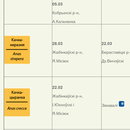
05.03
Кобрынскі р-н,
А.Кальчанка
28.03
22.03
Жабінкаўскі р-н,
Бераставіцкі р-
Я.Місіюк
Дз.Вінчэўскі
22.02
Жабінкаўскі р-н,
І.Юхноўскі і
Зімавалі
Я.Місіюк