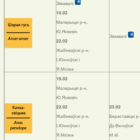
Зімавалі
10.02
Маларыцкі р-н,
Ю.Янкевіч
Зімавалі
22.02
Жабінкаўскі р-н,
І.Юхноўскі і
Я.Місіюк
19.02
Маларыцкі р-н,
Ю.Янкевіч
22.02
23.02
Жабінкаўскі р-н,
Бераставіцкі р-
І.Юхноўскі і
Дз.Вінчэўскі
Я.Місіюк
et al.