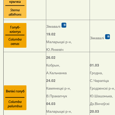
Зімавалі
19.02
Зімавалі
Маларыцкі р-н,
Ю.Янкевіч
26.02
Кобрын,
01.03
А.Кальчанка
Гродна,
24.02
С.Чарапіца
Камянецкі р-н,
Гродзенскі р-н,
В.Пракапчук
Ю.Шашэнька,
04.03
Дз.Вінчэўскі
Маларыцкі р-н,
20.03