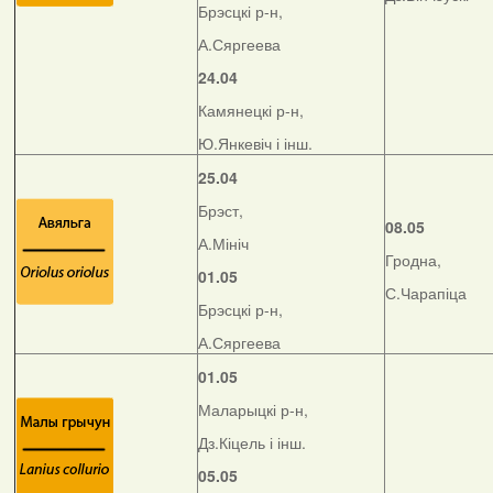
Брэсцкі р-н,
А.Сяргеева
24.04
Камянецкі р-н,
Ю.Янкевіч і інш.
25.04
Брэст,
08.05
А.Мініч
Гродна,
01.05
С.Чарапіца
Брэсцкі р-н,
А.Сяргеева
01.05
Маларыцкі р-н,
Дз.Кіцель і інш.
05.05