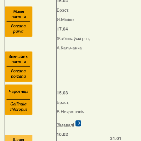
16.04
Брэст,
Я.Місіюк
17.04
Жабінкаўскі р-н,
А.Кальчанка
15.03
Брэст,
В.Некрашэвіч
Зімавалі
10.02
31.01