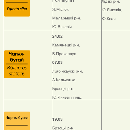
І.Юхноўскі і
Лідзкі р-н,
Я.Місіюк
Ю.Янкевіч,
Маларыцкі р-н,
Ю.Квач
Ю.Янкевіч
24.02
Камянецкі р-н,
В.Пракапчук
07.03
Жабінкаўскі р-н,
А.Кальчанка
Брэсцкі р-н,
Ю.Янкевіч і інш.
19.03
Брэсцкі р-н,