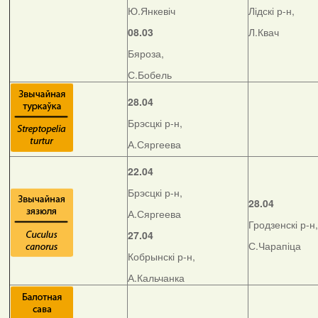
Ю.Янкевіч
Лідскі р-н,
08.03
Л.Квач
Бяроза,
С.Бобель
28.04
Брэсцкі р-н,
А.Сяргеева
22.04
Брэсцкі р-н,
28.04
А.Сяргеева
Гродзенскі р-н,
27.04
С.Чарапіца
Кобрынскі р-н,
А.Кальчанка