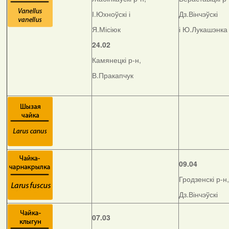
І.Юхноўскі і
Дз.Вінчэўскі
Я.Місіюк
і Ю.Лукашэнка
24.02
Камянецкі р-н,
В.Пракапчук
09.04
Гродзенскі р-н,
Дз.Вінчэўскі
07.03