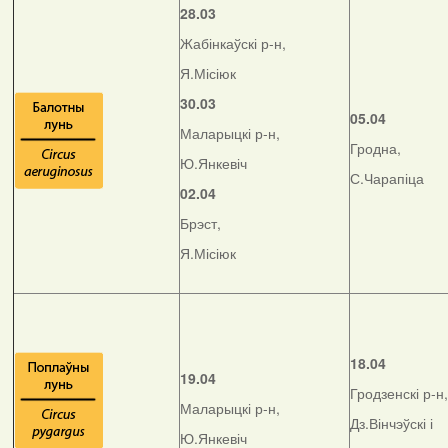
28.03
Жабінкаўскі р-н,
Я.Місіюк
30.03
05.04
Маларыцкі р-н,
Гродна,
Ю.Янкевіч
С.Чарапіца
02.04
Брэст,
Я.Місіюк
18.04
19.04
Гродзенскі р-н,
Маларыцкі р-н,
Дз.Вінчэўскі і
Ю.Янкевіч