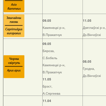
09.05
11.05
Камянецкі р-н,
Дзятлаўскі р-н,
В.Пракапчук
Дз.Вінчэўскі
09.05
Бяроза,
С.Бобель
08.05
Камянецкі р-н,
Гродна,
В.Пракапчук
Дз.Вінчэўскі
11.05
Брэст,
А.Сяргеева
11.04