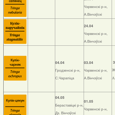
Чэрвенскі р-н,
А.Вінчэўскі
24.04
Чэрвенскі р-н,
А.Вінчэўскі
3
04.04
03.04
Гродзенскі р-н,
Чэрвенскі р-н,
Ж
С.Чарапіца
А.Вінчэўскі
А
04.05
01.05
Бераставіцкі р-н,
Чэрвенскі р-н,
Дз. Вінчэўскі