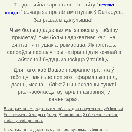
Традыцыйна карыстальнікі сайту "
Птушкі
"
сочаць за прылётам птушак ў Беларусь.
штодня
Запрашаем далучыцца!
Чым больш дадзеных мы занясем у табліцу
прылётаў, тым больш адэкватная карціна
вяртання птушак атрымаецца. Як і летась,
сапраўды першыя тры назіранні для кожнай з
абласцей будуць заносіцца ў табліцу.
Для таго, каб Вашае назіранне трапіла ў
табліцу, пакіньце пра яго інфармацыю (від,
дзень, месца – бліжэйшы населены пункт і
раён-вобласць, аўтар(ы) назірання) у
каментарах
.
Выкарыстанне дадзеных з табліцы для навуковых публікацый
без пісьмовай згоды аўтара(ў) назіранняў і без спасылкі на
табліцу забаронена.
Выкарыстанне дадзеных для ненавуковых публікацый