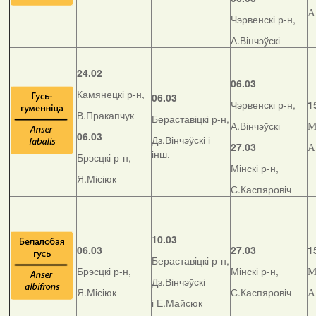
А
Чэрвенскі р-н,
А.Вінчэўскі
24.02
06.03
Камянецкі р-н,
06.03
Чэрвенскі р-н,
1
В.Пракапчук
Бераставіцкі р-н,
А.Вінчэўскі
М
06.03
Дз.Вінчэўскі і
27.03
А
інш.
Брэсцкі р-н,
Мінскі р-н,
Я.Місіюк
С.Каспяровіч
10.03
06.03
27.03
1
Бераставіцкі р-н,
Брэсцкі р-н,
Мінскі р-н,
М
Дз.Вінчэўскі
Я.Місіюк
С.Каспяровіч
А
і Е.Майсюк