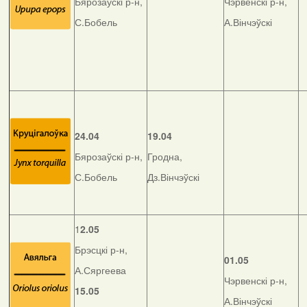
Бярозаўскі р-н,
Чэрвенскі р-н,
С.Бобель
А.Вінчэўскі
24.04
19.04
Бярозаўскі р-н,
Гродна,
С.Бобель
Дз.Вінчэўскі
1
2.05
Брэсцкі р-н,
01.05
А.Сяргеева
Чэрвенскі р-н,
15.05
А.Вінчэўскі