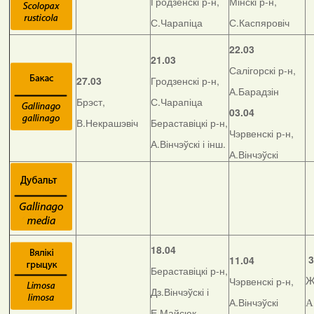
Гродзенскі р-н,
Мінскі р-н,
С.Чарапіца
С.Каспяровіч
22.03
21.03
Салігорскі р-н,
27.03
Гродзенскі р-н,
А.Барадзін
Брэст,
С.Чарапіца
03.04
В.Некрашэвіч
Бераставіцкі р-н,
Чэрвенскі р-н,
А.Вінчэўскі і інш.
А.Вінчэўскі
18.04
3
11.04
Бераставіцкі р-н,
Чэрвенскі р-н,
Ж
Дз.Вінчэўскі і
А.Вінчэўскі
А
Е.Майсюк