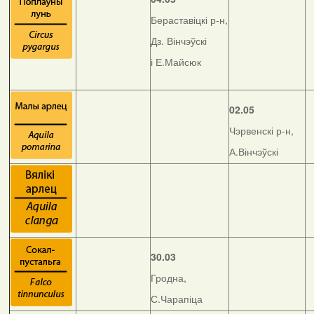
Бераставіцкі р-н,
Дз. Вінчэўскі
і Е.Майсюк
02.05
Чэрвенскі р-н,
А.Вінчэўскі
30.03
Гродна,
С.Чарапіца