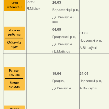
Брэст,
26.03
Я.Місіюк
Бераставіцкі р-н,
Дз. Вінчэўскі і
інш.
04.05
01.05
Гродзенскі р-н,
Чэрвенскі р-н,
Дз. Вінчэўскі
А.Вінчэўскі
і Е.Майсюк
19.04
24.04
Гродна,
Чэрвенскі р-н,
Дз.Вінчэўскі
А.Вінчэўскі