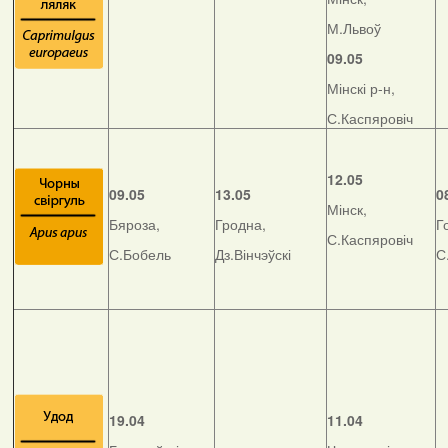
М.Львоў
09.05
Мінскі р-н,
С.Каспяровіч
12.05
09.05
13.05
0
Мінск,
Бяроза,
Гродна,
Г
С.Каспяровіч
С.Бобель
Дз.Вінчэўскі
С
19.04
11.04