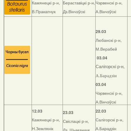
Камянецкі р-н,
Бераставіцкі р-н,
Чэрвенскі р-н,
В.Пракапчук
Дз.Вінчэўскі
А.Вінчэўскі
29.03
Любанскі р-н,
М.Верабей
03.04
Салігорскі р-н,
А.Барадзін
03.04
Чэрвенскі р-н,
А.Вінчэўскі
12.03
22.03
23.03
Камянецкі р-н,
Салігорскі р-н,
Свіслацкі р-н,
Н.Землянік
А.Барадзін
Дз. Шыманчук