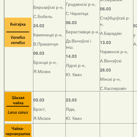
Гродзенскі р-н,
Бярозаўскі р-н,
06.03
С.Чарапіца
С.Бобель
Стаўбцоўскіі р-
06.03
н,
24.02
0
Бераставіцкі р-н,
А.Барадзін
Камянецкі р-н,
у
Дз.Вінчэўскі і
13.03
В.Пракапчук
А
інш.
Чэрвенскі р-н,
06.03
14.03
А.Вінчэўскі
Брэсцкі р-н,
Лідскі р-н,
26.03
Я.Місіюк
Ю. Квач
Мінскі р-н,
С.Каспяровіч
05.03
23.03
Брэст,
Ліда,
Я.Місіюк
Ю. Квач