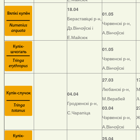
18.04
01.05
Бераставіцкі р-н,
Чэрвенскі р-н,
Дз.Вінчэўскі і
А.Вінчэўскі
Е.Майсюк
01.05
Чэрвенскі р-н,
А.Вінчэўскі
27.03
1
Любанскі р-н,
М
04.04
М.Верабей
А
Гродзенскі р-н,
03.04
2
С.Чарапіца
Чэрвенскі р-н,
Ж
А.Вінчэўскі
А
25.04