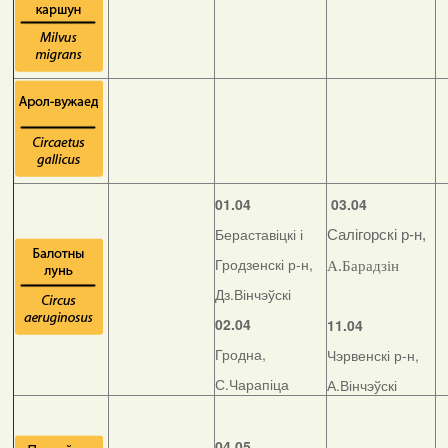
01.04
03.04
Бераставіцкі і
Салігорскі р-н,
Гродзенскі р-н,
А.Барадзін
Дз.Вінчэўскі
02.04
11.04
Гродна,
Чэрвенскі р-н,
С.Чарапіца
А.Вінчэўскі
04.05