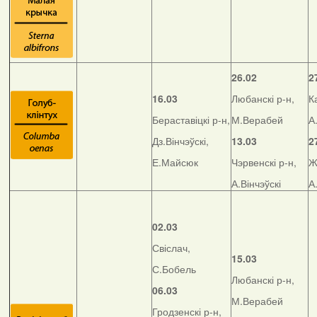
26.02
2
16.03
Любанскі р-н,
К
Бераставіцкі р-н,
М.Верабей
А
Дз.Вінчэўскі,
13.03
2
Е.Майсюк
Чэрвенскі р-н,
Ж
А.Вінчэўскі
А
02.03
Свіслач,
15.03
С.Бобель
Любанскі р-н,
06.03
М.Верабей
Гродзенскі р-н,