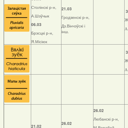
Столінскі р-н,
21.03
3
А.Шэўчык
Гродзенскі р-н,
Ж
06.03
Дз.Вінчэўскі і
А
інш.
Брэсцкі р-н,
Я.Місіюк
3
Ж
А
26.02
Любанскі р-н,
26.02
21.02
М.Верабей