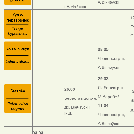
А.Вінчэўскі
і Е.Майсюк
1
Г
С
08.05
Чэрвенскі р-н,
А.Вінчэўскі
29.03
Любанскі р-н,
26.03
3
М.Верабей
Бераставіцкі р-н,
Ж
11.04
Дз. Вінчэўскі і
А
інш.
Чэрвенскі р-н,
А.Вінчэўскі
03.03