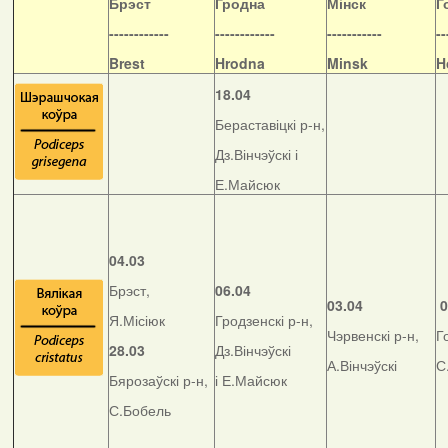
Б
рэст
Гродна
Мінск
Г
------------
------------
-----------
--
Brest
Hrodna
Minsk
H
18.04
Бераставіцкі р-н,
Дз.Вінчэўскі і
Е.Майсюк
04.03
Брэст,
06.04
03.04
0
Я.Місіюк
Гродзенскі р-н,
Чэрвенскі р-н,
Г
28.03
Дз.Вінчэўскі
А.Вінчэўскі
С
Бярозаўскі р-н,
і Е.Майсюк
С.Бобель