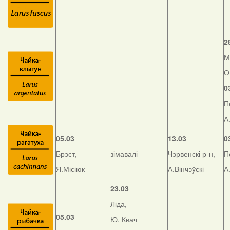
2
М
О
0
П
А
05.03
13.03
0
Брэст,
зімавалі
Чэрвенскі р-н,
П
Я.Місіюк
А.Вінчэўскі
А
23.03
Ліда,
05.03
Ю. Квач