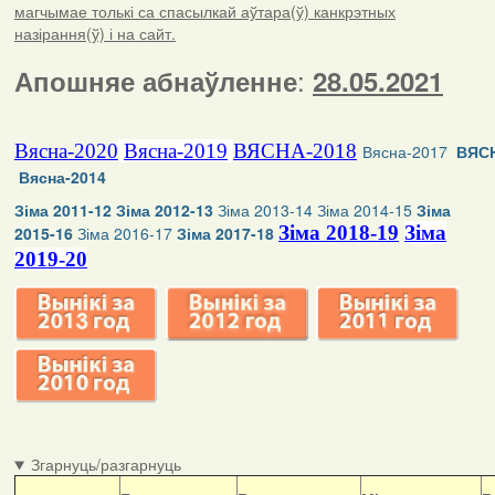
магчымае толькі са спасылкай аўтара(ў) канкрэтных
назірання(ў) і на сайт.
:
Апошняе абнаўленне
28.05.2021
Вясна-2020
Вясна-2019
ВЯСНА-2018
Вясна-2017
ВЯСН
Вясна-2014
Зіма 2011-12
Зіма 2012-13
Зіма 2013-14
Зіма 2014-15
Зіма
Зіма 2018-19
Зіма
2015-16
Зіма 2016-17
Зіма 2017-18
2019-20
Згарнуць/разгарнуць