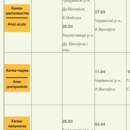
Гродзенскі р-н,
Дз.Вінчэўскі,
27.03
Е.Майсюк
Чэрвенскі р-н,
26.03
А.Вінчэўскі
Бераставіцкі р-н,
Дз. Вінчэўскі і
інш.
11.04
0
Чэрвенскі р-н,
Г
А.Вінчэўскі
С
26.03
03.04
Бераставіцкі р-н,