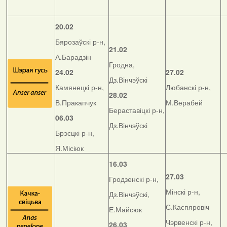
20.02
Бярозаўскі р-н,
21.02
А.Барадзін
Гродна,
24.02
27.02
Дз.Вінчэўскі
Камянецкі р-н,
Любанскі р-н,
28.02
В.Пракапчук
М.Верабей
Бераставіцкі р-н,
06.03
Дз.Вінчэўскі
Брэсцкі р-н,
Я.Місіюк
16.03
27.03
Гродзенскі р-н,
Мінскі р-н,
Дз.Вінчэўскі,
С.Каспяровіч
Е.Майсюк
Чэрвенскі р-н,
26.03