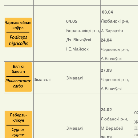
03.04
04.05
Любанскі р-н,
Бераставіцкі р-н,
А.Барадзін
Дз. Вінчэўскі
24.04
і Е.Майсюк
Чэрвенскі р-н,
А.Вінчэўскі
27.03
Зімавалі
Зімавалі
Чэрвенскі р-н,
А.Вінчэўскі
24.02
0
Любанскі р-н,
Ж
Зімавалі
М.Верабей
П
н
06.03