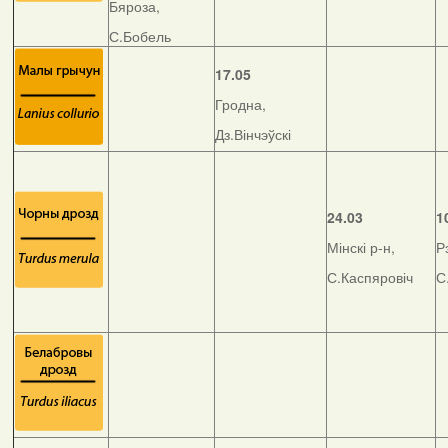
Бяроза,
С.Бобель
17.05
Гродна,
Дз.Вінчэўскі
24.03
1
Мінскі р-н,
Р
С.Каспяровіч
С