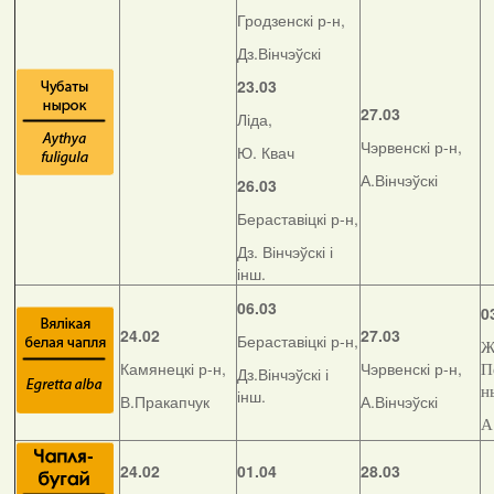
Гродзенскі р-н,
Дз.Вінчэўскі
23.03
27.03
Ліда,
Чэрвенскі р-н,
Ю. Квач
А.Вінчэўскі
26.03
Бераставіцкі р-н,
Дз. Вінчэўскі і
інш.
06.03
0
24.02
27.03
Бераставіцкі р-н,
Ж
Камянецкі р-н,
Чэрвенскі р-н,
П
Дз.Вінчэўскі і
н
інш.
В.Пракапчук
А.Вінчэўскі
А
24.02
01.04
28.03