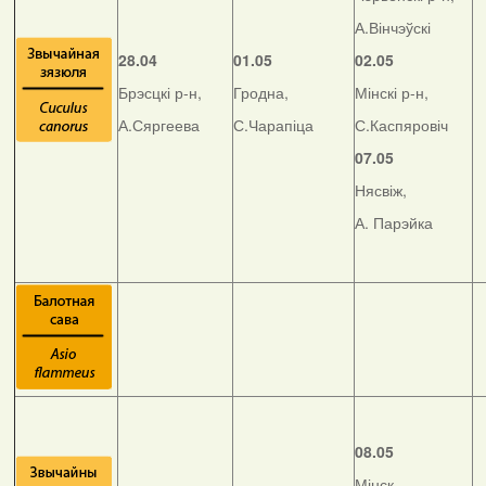
А.Вінчэўскі
28.04
01.05
02.05
Брэсцкі р-н,
Гродна,
Мінскі р-н,
А.Сяргеева
С.Чарапіца
С.Каспяровіч
07.05
Нясвіж,
А. Парэйка
08.05
Мінск,