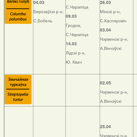
04.03
26.03
С.Чарапіца
Бярозаўскі р-н,
Мінскі р-н,
09.03
С.Бобель
С.Каспяровіч
Гродна,
03.04
С.Чарапіца
Чэрвенскі р-н,
14.03
А.Вінчэўскі
Лідскі р-н,
Ю. Квач
02.05
Чэрвенскі р-н,
А.Вінчэўскі
25.04
Чэрвенскі р-н,