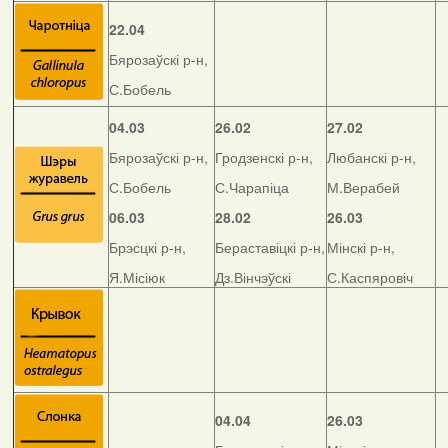
22.04
Бярозаўскі р-н,
С.Бобель
04.03
26.02
27.02
Бярозаўскі р-н,
Гродзенскі р-н,
Любанскі р-н,
С.Бобель
С.Чарапіца
М.Верабей
06.03
28.02
26.03
Брэсцкі р-н,
Бераставіцкі р-н,
Мінскі р-н,
Я.Місіюк
Дз.Вінчэўскі
С.Каспяровіч
04.04
26.03