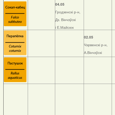
04.05
Гродзенскі р-н,
Дз. Вінчэўскі
і Е.Майсюк
02.05
Чэрвенскі р-н,
А.Вінчэўскі