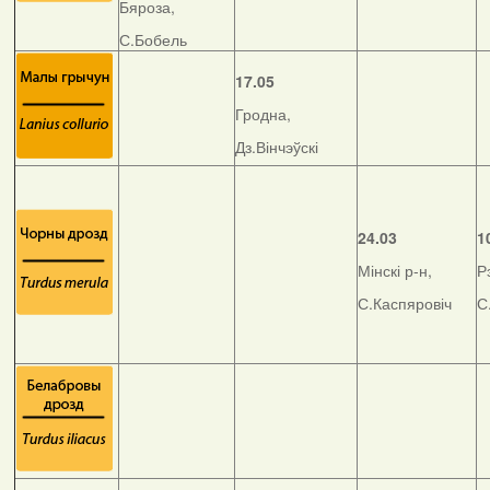
Бяроза,
С.Бобель
17.05
Гродна,
Дз.Вінчэўскі
24.03
1
Мінскі р-н,
Р
С.Каспяровіч
С