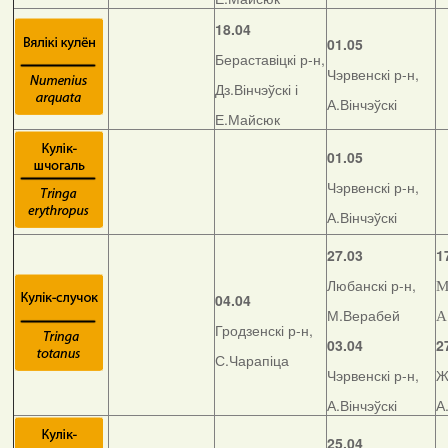
18.04
01.05
Бераставіцкі р-н,
Чэрвенскі р-н,
Дз.Вінчэўскі і
А.Вінчэўскі
Е.Майсюк
01.05
Чэрвенскі р-н,
А.Вінчэўскі
27.03
1
Любанскі р-н,
М
04.04
М.Верабей
А
Гродзенскі р-н,
03.04
2
С.Чарапіца
Чэрвенскі р-н,
Ж
А.Вінчэўскі
А
25.04