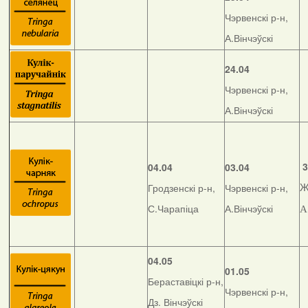
Чэрвенскі р-н,
А.Вінчэўскі
24.04
Чэрвенскі р-н,
А.Вінчэўскі
3
04.04
03.04
Гродзенскі р-н,
Чэрвенскі р-н,
Ж
С.Чарапіца
А.Вінчэўскі
А
04.05
01.05
Бераставіцкі р-н,
Чэрвенскі р-н,
Дз. Вінчэўскі