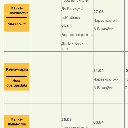
Гродзенскі р-н,
Дз.Вінчэўскі,
27.03
Е.Майсюк
Чэрвенскі р-н,
26.03
А.Вінчэўскі
Бераставіцкі р-н,
Дз. Вінчэўскі і
інш.
11.04
0
Чэрвенскі р-н,
Г
А.Вінчэўскі
С
26.03
03.04
Бераставіцкі р-н,