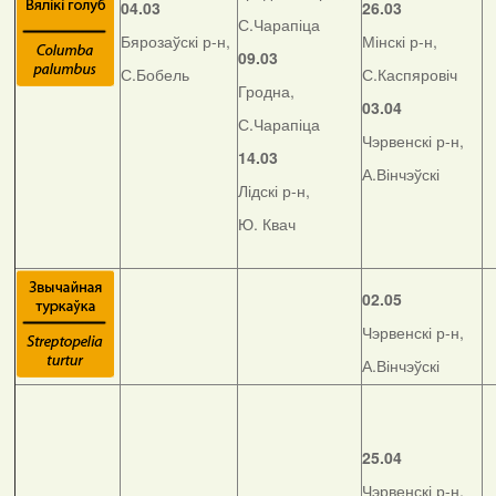
04.03
26.03
С.Чарапіца
Бярозаўскі р-н,
Мінскі р-н,
09.03
С.Бобель
С.Каспяровіч
Гродна,
03.04
С.Чарапіца
Чэрвенскі р-н,
14.03
А.Вінчэўскі
Лідскі р-н,
Ю. Квач
02.05
Чэрвенскі р-н,
А.Вінчэўскі
25.04
Чэрвенскі р-н,