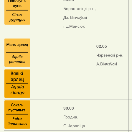
Бераставіцкі р-н,
Дз. Вінчэўскі
і Е.Майсюк
02.05
Чэрвенскі р-н,
А.Вінчэўскі
30.03
Гродна,
С.Чарапіца