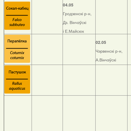
04.05
Гродзенскі р-н,
Дз. Вінчэўскі
і Е.Майсюк
02.05
Чэрвенскі р-н,
А.Вінчэўскі