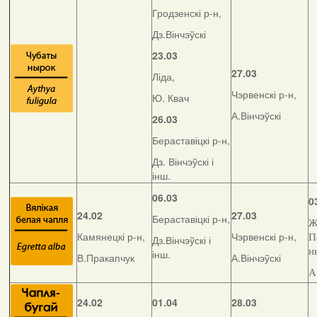
Гродзенскі р-н,
Дз.Вінчэўскі
23.03
27.03
Ліда,
Чэрвенскі р-н,
Ю. Квач
А.Вінчэўскі
26.03
Бераставіцкі р-н,
Дз. Вінчэўскі і
інш.
06.03
0
24.02
27.03
Бераставіцкі р-н,
Ж
Камянецкі р-н,
Чэрвенскі р-н,
П
Дз.Вінчэўскі і
н
інш.
В.Пракапчук
А.Вінчэўскі
А
24.02
01.04
28.03