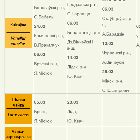
Гродзенскі р-н,
Бярозаўскі р-н,
06.03
С.Чарапіца
С.Бобель
Стаўбцоўскіі р-
06.03
н,
24.02
0
Бераставіцкі р-н,
А.Барадзін
Камянецкі р-н,
у
Дз.Вінчэўскі і
13.03
В.Пракапчук
А
інш.
Чэрвенскі р-н,
06.03
14.03
А.Вінчэўскі
Брэсцкі р-н,
Лідскі р-н,
26.03
Я.Місіюк
Ю. Квач
Мінскі р-н,
С.Каспяровіч
05.03
23.03
Брэст,
Ліда,
Я.Місіюк
Ю. Квач