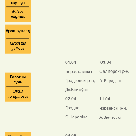
01.04
03.04
Бераставіцкі і
Салігорскі р-н,
Гродзенскі р-н,
А.Барадзін
Дз.Вінчэўскі
02.04
11.04
Гродна,
Чэрвенскі р-н,
С.Чарапіца
А.Вінчэўскі
04.05