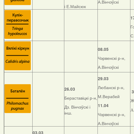
А.Вінчэўскі
і Е.Майсюк
1
Г
С
08.05
Чэрвенскі р-н,
А.Вінчэўскі
29.03
Любанскі р-н,
26.03
3
М.Верабей
Бераставіцкі р-н,
Ж
11.04
Дз. Вінчэўскі і
А
інш.
Чэрвенскі р-н,
А.Вінчэўскі
03.03