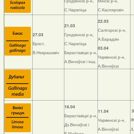
Гродзенскі р-н,
Мінскі р-н,
С.Чарапіца
С.Каспяровіч
22.03
21.03
Салігорскі р-н,
27.03
Гродзенскі р-н,
А.Барадзін
Брэст,
С.Чарапіца
03.04
В.Некрашэвіч
Бераставіцкі р-н,
Чэрвенскі р-н,
А.Вінчэўскі і інш.
А.Вінчэўскі
18.04
3
11.04
Бераставіцкі р-н,
Чэрвенскі р-н,
Ж
Дз.Вінчэўскі і
А.Вінчэўскі
А
Е.Майсюк