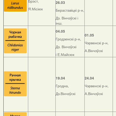
Брэст,
26.03
Я.Місіюк
Бераставіцкі р-н,
Дз. Вінчэўскі і
інш.
04.05
01.05
Гродзенскі р-н,
Чэрвенскі р-н,
Дз. Вінчэўскі
А.Вінчэўскі
і Е.Майсюк
19.04
24.04
Гродна,
Чэрвенскі р-н,
Дз.Вінчэўскі
А.Вінчэўскі