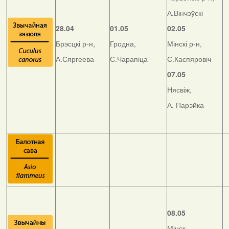
А.Вінчэўскі
28.04
01.05
02.05
Брэсцкі р-н,
Гродна,
Мінскі р-н,
А.Сяргеева
С.Чарапіца
С.Каспяровіч
07.05
Нясвіж,
А. Парэйка
08.05
Мінск,