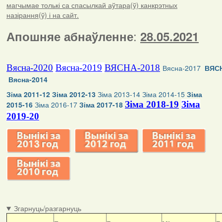
магчымае толькі са спасылкай аўтара(ў) канкрэтных
назірання(ў) і на сайт.
:
Апошняе абнаўленне
28.05.2021
Вясна-2020
Вясна-2019
ВЯСНА-2018
Вясна-2017
ВЯСН
Вясна-2014
Зіма 2011-12
Зіма 2012-13
Зіма 2013-14
Зіма 2014-15
Зіма
Зіма 2018-19
Зіма
2015-16
Зіма 2016-17
Зіма 2017-18
2019-20
Згарнуць/разгарнуць