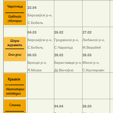
22.04
Бярозаўскі р-н,
С.Бобель
04.03
26.02
27.02
Бярозаўскі р-н,
Гродзенскі р-н,
Любанскі р-н,
С.Бобель
С.Чарапіца
М.Верабей
06.03
28.02
26.03
Брэсцкі р-н,
Бераставіцкі р-н,
Мінскі р-н,
Я.Місіюк
Дз.Вінчэўскі
С.Каспяровіч
04.04
26.03