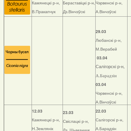
Камянецкі р-н,
Бераставіцкі р-н,
Чэрвенскі р-н,
В.Пракапчук
Дз.Вінчэўскі
А.Вінчэўскі
29.03
Любанскі р-н,
М.Верабей
03.04
Салігорскі р-н,
А.Барадзін
03.04
Чэрвенскі р-н,
А.Вінчэўскі
12.03
22.03
23.03
Камянецкі р-н,
Салігорскі р-н,
Свіслацкі р-н,
Н.Землянік
А.Барадзін
Дз. Шыманчук