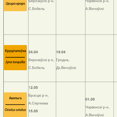
Бярозаўскі р-н,
Чэрвенскі р-н,
С.Бобель
А.Вінчэўскі
24.04
19.04
Бярозаўскі р-н,
Гродна,
С.Бобель
Дз.Вінчэўскі
1
2.05
Брэсцкі р-н,
01.05
А.Сяргеева
Чэрвенскі р-н,
15.05
А.Вінчэўскі