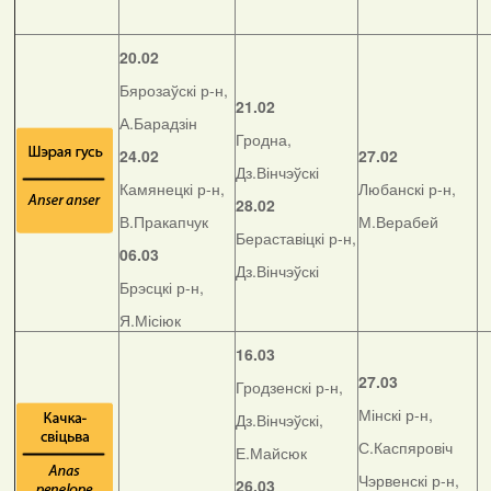
20.02
Бярозаўскі р-н,
21.02
А.Барадзін
Гродна,
24.02
27.02
Дз.Вінчэўскі
Камянецкі р-н,
Любанскі р-н,
28.02
В.Пракапчук
М.Верабей
Бераставіцкі р-н,
06.03
Дз.Вінчэўскі
Брэсцкі р-н,
Я.Місіюк
16.03
27.03
Гродзенскі р-н,
Мінскі р-н,
Дз.Вінчэўскі,
С.Каспяровіч
Е.Майсюк
Чэрвенскі р-н,
26.03