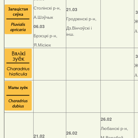
Столінскі р-н,
21.03
3
А.Шэўчык
Гродзенскі р-н,
Ж
06.03
Дз.Вінчэўскі і
А
інш.
Брэсцкі р-н,
Я.Місіюк
3
Ж
А
26.02
Любанскі р-н,
26.02
21.02
М.Верабей