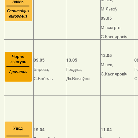
М.Львоў
09.05
Мінскі р-н,
С.Каспяровіч
12.05
09.05
13.05
0
Мінск,
Бяроза,
Гродна,
Г
С.Каспяровіч
С.Бобель
Дз.Вінчэўскі
С
19.04
11.04