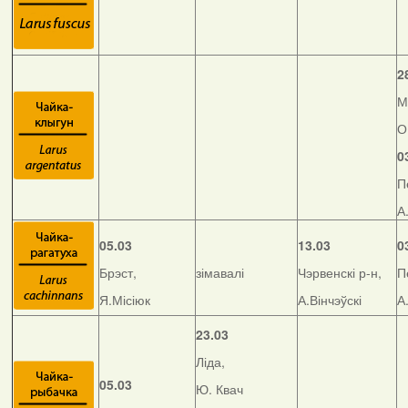
2
М
О
0
П
А
05.03
13.03
0
Брэст,
зімавалі
Чэрвенскі р-н,
П
Я.Місіюк
А.Вінчэўскі
А
23.03
Ліда,
05.03
Ю. Квач