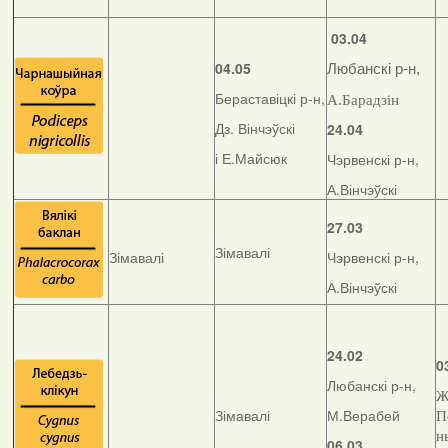
03.04
04.05
Любанскі р-н,
Бераставіцкі р-н,
А.Барадзін
Дз. Вінчэўскі
24.04
і Е.Майсюк
Чэрвенскі р-н,
А.Вінчэўскі
27.03
Зімавалі
Зімавалі
Чэрвенскі р-н,
А.Вінчэўскі
24.02
0
Любанскі р-н,
Ж
Зімавалі
М.Верабей
П
н
06.03