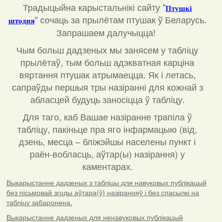
Традыцыйна карыстальнікі сайту "
Птушкі
"
сочаць за прылётам птушак ў Беларусь.
штодня
Запрашаем далучыцца!
Чым больш дадзеных мы занясем у табліцу
прылётаў, тым больш адэкватная карціна
вяртання птушак атрымаецца. Як і летась,
сапраўды першыя тры назіранні для кожнай з
абласцей будуць заносіцца ў табліцу.
Для таго, каб Вашае назіранне трапіла ў
табліцу, пакіньце пра яго інфармацыю (від,
дзень, месца – бліжэйшы населены пункт і
раён-вобласць, аўтар(ы) назірання) у
каментарах
.
Выкарыстанне дадзеных з табліцы для навуковых публікацый
без пісьмовай згоды аўтара(ў) назіранняў і без спасылкі на
табліцу забаронена.
Выкарыстанне дадзеных для ненавуковых публікацый