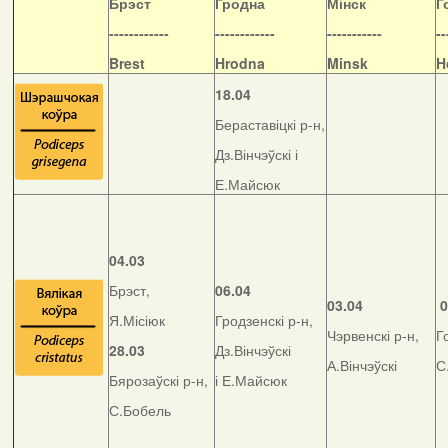
Б
рэст
Гродна
Мінск
Г
------------
------------
-----------
--
Brest
Hrodna
Minsk
H
18.04
Бераставіцкі р-н,
Дз.Вінчэўскі і
Е.Майсюк
04.03
Брэст,
06.04
03.04
0
Я.Місіюк
Гродзенскі р-н,
Чэрвенскі р-н,
Г
28.03
Дз.Вінчэўскі
А.Вінчэўскі
С
Бярозаўскі р-н,
і Е.Майсюк
С.Бобель