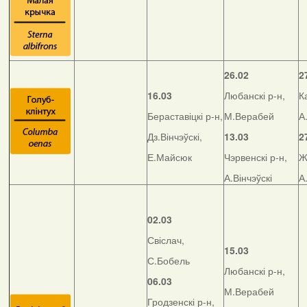
26.02
2
16.03
Любанскі р-н,
К
Бераставіцкі р-н,
М.Верабей
А
Дз.Вінчэўскі,
13.03
2
Е.Майсюк
Чэрвенскі р-н,
Ж
А.Вінчэўскі
А
02.03
Свіслач,
15.03
С.Бобель
Любанскі р-н,
06.03
М.Верабей
Гродзенскі р-н,