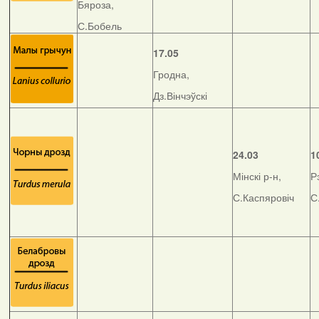
Бяроза,
С.Бобель
17.05
Гродна,
Дз.Вінчэўскі
24.03
1
Мінскі р-н,
Р
С.Каспяровіч
С