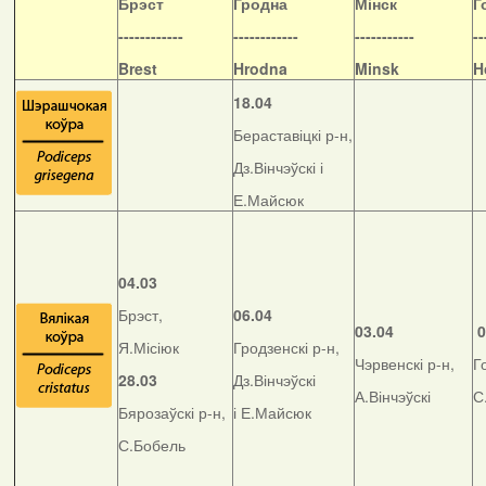
Б
рэст
Гродна
Мінск
Г
------------
------------
-----------
--
Brest
Hrodna
Minsk
H
18.04
Бераставіцкі р-н,
Дз.Вінчэўскі і
Е.Майсюк
04.03
Брэст,
06.04
03.04
0
Я.Місіюк
Гродзенскі р-н,
Чэрвенскі р-н,
Г
28.03
Дз.Вінчэўскі
А.Вінчэўскі
С
Бярозаўскі р-н,
і Е.Майсюк
С.Бобель