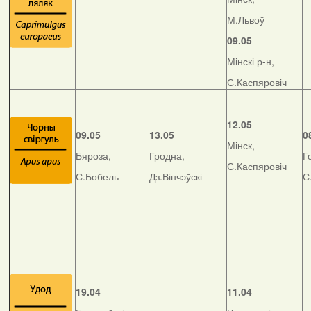
М.Львоў
09.05
Мінскі р-н,
С.Каспяровіч
12.05
09.05
13.05
0
Мінск,
Бяроза,
Гродна,
Г
С.Каспяровіч
С.Бобель
Дз.Вінчэўскі
С
19.04
11.04