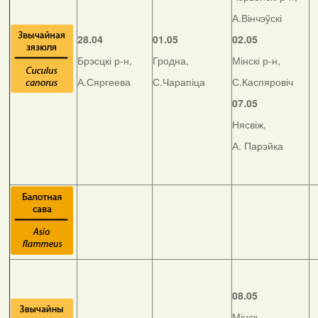
А.Вінчэўскі
28.04
01.05
02.05
Брэсцкі р-н,
Гродна,
Мінскі р-н,
А.Сяргеева
С.Чарапіца
С.Каспяровіч
07.05
Нясвіж,
А. Парэйка
08.05
Мінск,