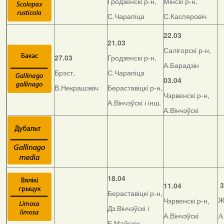
Гродзенскі р-н,
Мінскі р-н,
С.Чарапіца
С.Каспяровіч
22.03
21.03
Салігорскі р-н,
27.03
Гродзенскі р-н,
А.Барадзін
Брэст,
С.Чарапіца
03.04
В.Некрашэвіч
Бераставіцкі р-н,
Чэрвенскі р-н,
А.Вінчэўскі і інш.
А.Вінчэўскі
18.04
3
11.04
Бераставіцкі р-н,
Чэрвенскі р-н,
Ж
Дз.Вінчэўскі і
А.Вінчэўскі
А
Е.Майсюк