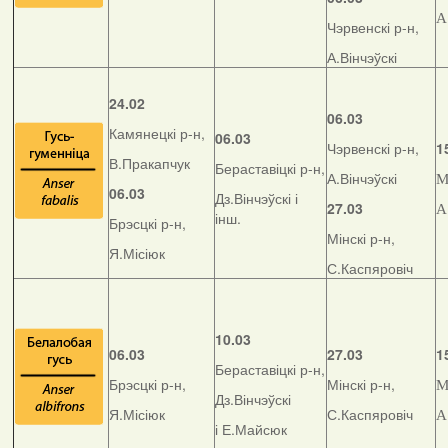
А
Чэрвенскі р-н,
А.Вінчэўскі
24.02
06.03
Камянецкі р-н,
06.03
Чэрвенскі р-н,
1
В.Пракапчук
Бераставіцкі р-н,
А.Вінчэўскі
М
06.03
Дз.Вінчэўскі і
27.03
А
інш.
Брэсцкі р-н,
Мінскі р-н,
Я.Місіюк
С.Каспяровіч
10.03
06.03
27.03
1
Бераставіцкі р-н,
Брэсцкі р-н,
Мінскі р-н,
М
Дз.Вінчэўскі
Я.Місіюк
С.Каспяровіч
А
і Е.Майсюк