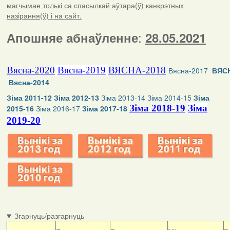
магчымае толькі са спасылкай аўтара(ў) канкрэтных
назірання(ў) і на сайт.
:
Апошняе абнаўленне
28.05.2021
Вясна-2020
Вясна-2019
ВЯСНА-2018
Вясна-2017
ВЯСН
Вясна-2014
Зіма 2011-12
Зіма 2012-13
Зіма 2013-14
Зіма 2014-15
Зіма
Зіма 2018-19
Зіма
2015-16
Зіма 2016-17
Зіма 2017-18
2019-20
Згарнуць/разгарнуць