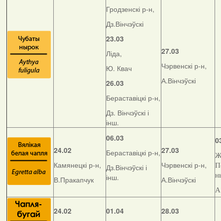
Гродзенскі р-н,
Дз.Вінчэўскі
23.03
27.03
Ліда,
Чэрвенскі р-н,
Ю. Квач
А.Вінчэўскі
26.03
Бераставіцкі р-н,
Дз. Вінчэўскі і
інш.
06.03
0
24.02
27.03
Бераставіцкі р-н,
Ж
Камянецкі р-н,
Чэрвенскі р-н,
П
Дз.Вінчэўскі і
н
інш.
В.Пракапчук
А.Вінчэўскі
А
24.02
01.04
28.03