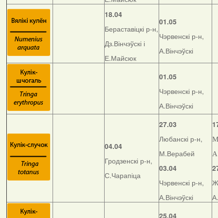
18.04
01.05
Бераставіцкі р-н,
Чэрвенскі р-н,
Дз.Вінчэўскі і
А.Вінчэўскі
Е.Майсюк
01.05
Чэрвенскі р-н,
А.Вінчэўскі
27.03
1
Любанскі р-н,
М
04.04
М.Верабей
А
Гродзенскі р-н,
03.04
2
С.Чарапіца
Чэрвенскі р-н,
Ж
А.Вінчэўскі
А
25.04