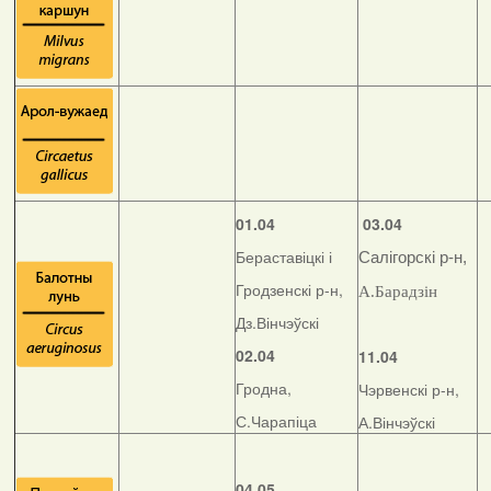
01.04
03.04
Бераставіцкі і
Салігорскі р-н,
Гродзенскі р-н,
А.Барадзін
Дз.Вінчэўскі
02.04
11.04
Гродна,
Чэрвенскі р-н,
С.Чарапіца
А.Вінчэўскі
04.05