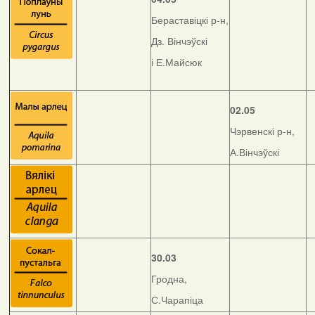
Бераставіцкі р-н,
Дз. Вінчэўскі
і Е.Майсюк
02.05
Чэрвенскі р-н,
А.Вінчэўскі
30.03
Гродна,
С.Чарапіца