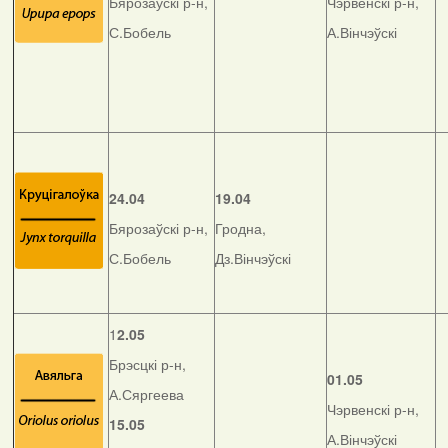
Бярозаўскі р-н,
Чэрвенскі р-н,
С.Бобель
А.Вінчэўскі
24.04
19.04
Бярозаўскі р-н,
Гродна,
С.Бобель
Дз.Вінчэўскі
1
2.05
Брэсцкі р-н,
01.05
А.Сяргеева
Чэрвенскі р-н,
15.05
А.Вінчэўскі