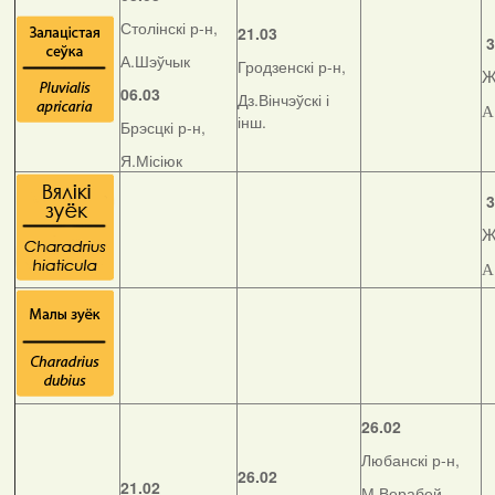
Столінскі р-н,
21.03
3
А.Шэўчык
Гродзенскі р-н,
Ж
06.03
Дз.Вінчэўскі і
А
інш.
Брэсцкі р-н,
Я.Місіюк
3
Ж
А
26.02
Любанскі р-н,
26.02
21.02
М.Верабей