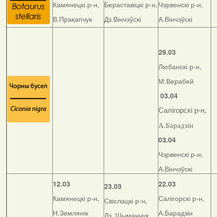
Камянецкі р-н,
Бераставіцкі р-н,
Чэрвенскі р-н,
В.Пракапчук
Дз.Вінчэўскі
А.Вінчэўскі
29.03
Любанскі р-н,
М.Верабей
03.04
Салігорскі р-н,
А.Барадзін
03.04
Чэрвенскі р-н,
А.Вінчэўскі
12.03
22.03
23.03
Камянецкі р-н,
Салігорскі р-н,
Свіслацкі р-н,
Н.Землянік
А.Барадзін
Дз. Шыманчук