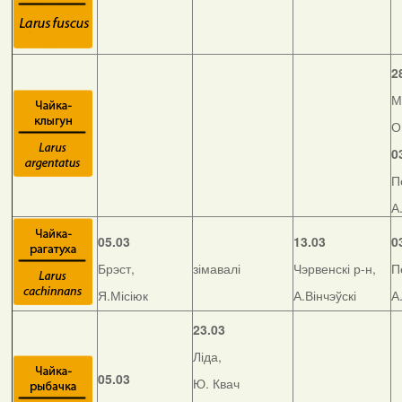
2
М
О
0
П
А
05.03
13.03
0
Брэст,
зімавалі
Чэрвенскі р-н,
П
Я.Місіюк
А.Вінчэўскі
А
23.03
Ліда,
05.03
Ю. Квач