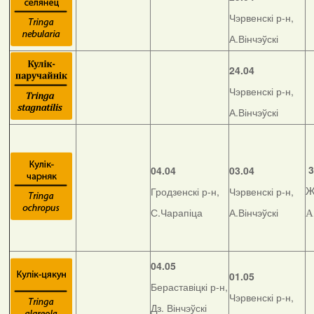
Чэрвенскі р-н,
А.Вінчэўскі
24.04
Чэрвенскі р-н,
А.Вінчэўскі
3
04.04
03.04
Гродзенскі р-н,
Чэрвенскі р-н,
Ж
С.Чарапіца
А.Вінчэўскі
А
04.05
01.05
Бераставіцкі р-н,
Чэрвенскі р-н,
Дз. Вінчэўскі