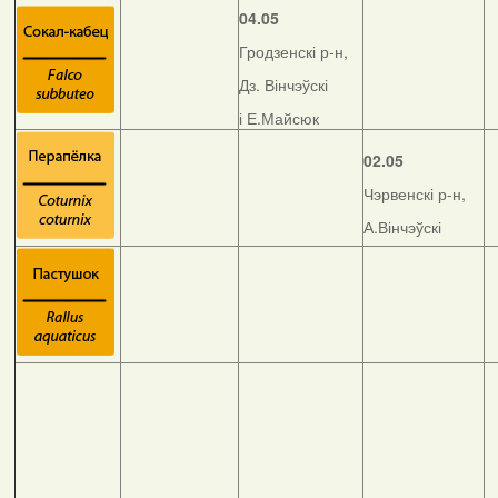
04.05
Гродзенскі р-н,
Дз. Вінчэўскі
і Е.Майсюк
02.05
Чэрвенскі р-н,
А.Вінчэўскі