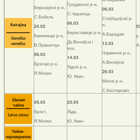
Гродзенскі р-н,
Бярозаўскі р-н,
06.03
С.Чарапіца
С.Бобель
Стаўбцоўскіі р-
06.03
н,
24.02
0
Бераставіцкі р-н,
А.Барадзін
Камянецкі р-н,
у
Дз.Вінчэўскі і
13.03
В.Пракапчук
А
інш.
Чэрвенскі р-н,
06.03
14.03
А.Вінчэўскі
Брэсцкі р-н,
Лідскі р-н,
26.03
Я.Місіюк
Ю. Квач
Мінскі р-н,
С.Каспяровіч
05.03
23.03
Брэст,
Ліда,
Я.Місіюк
Ю. Квач