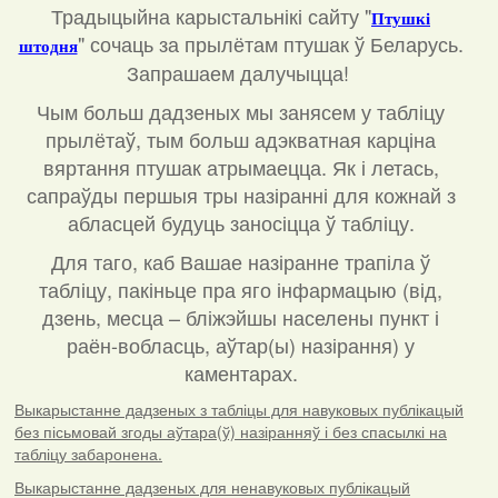
Традыцыйна карыстальнікі сайту "
Птушкі
"
сочаць за прылётам птушак ў Беларусь.
штодня
Запрашаем далучыцца!
Чым больш дадзеных мы занясем у табліцу
прылётаў, тым больш адэкватная карціна
вяртання птушак атрымаецца. Як і летась,
сапраўды першыя тры назіранні для кожнай з
абласцей будуць заносіцца ў табліцу.
Для таго, каб Вашае назіранне трапіла ў
табліцу, пакіньце пра яго інфармацыю (від,
дзень, месца – бліжэйшы населены пункт і
раён-вобласць, аўтар(ы) назірання) у
каментарах
.
Выкарыстанне дадзеных з табліцы для навуковых публікацый
без пісьмовай згоды аўтара(ў) назіранняў і без спасылкі на
табліцу забаронена.
Выкарыстанне дадзеных для ненавуковых публікацый