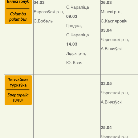
04.03
26.03
С.Чарапіца
Бярозаўскі р-н,
Мінскі р-н,
09.03
С.Бобель
С.Каспяровіч
Гродна,
03.04
С.Чарапіца
Чэрвенскі р-н,
14.03
А.Вінчэўскі
Лідскі р-н,
Ю. Квач
02.05
Чэрвенскі р-н,
А.Вінчэўскі
25.04
Чэрвенскі р-н,