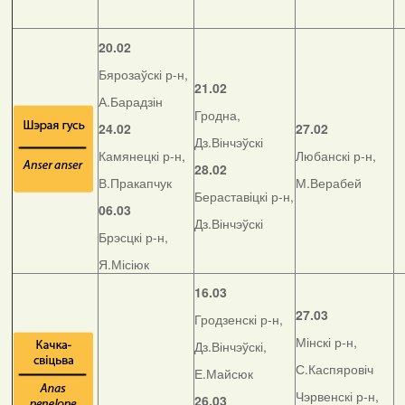
20.02
Бярозаўскі р-н,
21.02
А.Барадзін
Гродна,
24.02
27.02
Дз.Вінчэўскі
Камянецкі р-н,
Любанскі р-н,
28.02
В.Пракапчук
М.Верабей
Бераставіцкі р-н,
06.03
Дз.Вінчэўскі
Брэсцкі р-н,
Я.Місіюк
16.03
27.03
Гродзенскі р-н,
Мінскі р-н,
Дз.Вінчэўскі,
С.Каспяровіч
Е.Майсюк
Чэрвенскі р-н,
26.03