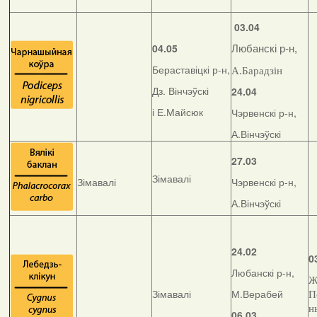
03.04
04.05
Любанскі р-н,
Бераставіцкі р-н,
А.Барадзін
Дз. Вінчэўскі
24.04
і Е.Майсюк
Чэрвенскі р-н,
А.Вінчэўскі
27.03
Зімавалі
Зімавалі
Чэрвенскі р-н,
А.Вінчэўскі
24.02
0
Любанскі р-н,
Ж
Зімавалі
М.Верабей
П
н
06.03