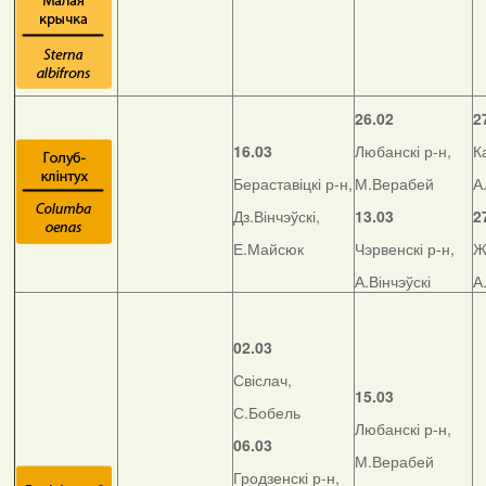
26.02
2
16.03
Любанскі р-н,
К
Бераставіцкі р-н,
М.Верабей
А
Дз.Вінчэўскі,
13.03
2
Е.Майсюк
Чэрвенскі р-н,
Ж
А.Вінчэўскі
А
02.03
Свіслач,
15.03
С.Бобель
Любанскі р-н,
06.03
М.Верабей
Гродзенскі р-н,