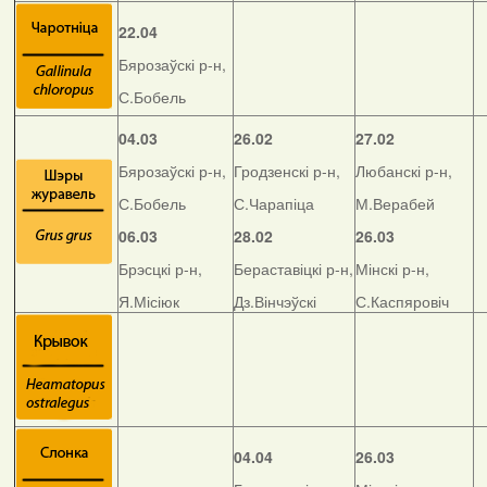
22.04
Бярозаўскі р-н,
С.Бобель
04.03
26.02
27.02
Бярозаўскі р-н,
Гродзенскі р-н,
Любанскі р-н,
С.Бобель
С.Чарапіца
М.Верабей
06.03
28.02
26.03
Брэсцкі р-н,
Бераставіцкі р-н,
Мінскі р-н,
Я.Місіюк
Дз.Вінчэўскі
С.Каспяровіч
04.04
26.03