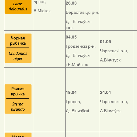
Брэст,
26.03
Я.Місіюк
Бераставіцкі р-н,
Дз. Вінчэўскі і
інш.
04.05
01.05
Гродзенскі р-н,
Чэрвенскі р-н,
Дз. Вінчэўскі
А.Вінчэўскі
і Е.Майсюк
19.04
24.04
Гродна,
Чэрвенскі р-н,
Дз.Вінчэўскі
А.Вінчэўскі