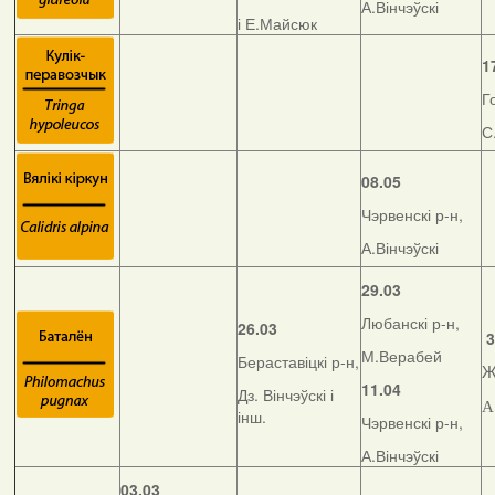
А.Вінчэўскі
і Е.Майсюк
1
Г
С
08.05
Чэрвенскі р-н,
А.Вінчэўскі
29.03
Любанскі р-н,
26.03
3
М.Верабей
Бераставіцкі р-н,
Ж
11.04
Дз. Вінчэўскі і
А
інш.
Чэрвенскі р-н,
А.Вінчэўскі
03.03