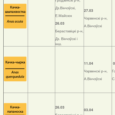
Гродзенскі р-н,
Дз.Вінчэўскі,
27.03
Е.Майсюк
Чэрвенскі р-н,
26.03
А.Вінчэўскі
Бераставіцкі р-н,
Дз. Вінчэўскі і
інш.
11.04
0
Чэрвенскі р-н,
Г
А.Вінчэўскі
С
26.03
03.04
Бераставіцкі р-н,