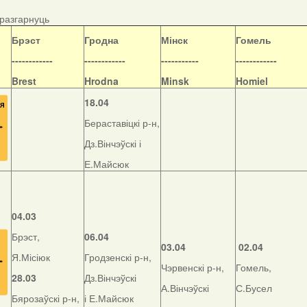
/разгарнуць
Б
рэст
Гродна
Мінск
Гомель
------------
------------
-----------
------------
Brest
Hrodna
Minsk
Homiel
18.04
Бераставіцкі р-н,
Дз.Вінчэўскі і
Е.Майсюк
04.03
Брэст,
06.04
03.04
02.04
Я.Місіюк
Гродзенскі р-н,
Чэрвенскі р-н,
Гомель,
28.03
Дз.Вінчэўскі
А.Вінчэўскі
С.Бусел
Бярозаўскі р-н,
і Е.Майсюк