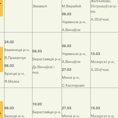
Жыткавіцкі,
Зімавалі
М.Верабей
Петрыкаўскі р-
ны
06.03
А.Шэўчык
Чэрвенскі р-н,
А.Вінчэўскі
24.02
06.03
Камянецкі р-н,
06.03
Чэрвенскі р-н,
15.03
В.Пракапчук
Бераставіцкі р-н,
А.Вінчэўскі
Мазырскі р-н,
06.03
Дз.Вінчэўскі і
27.03
А.Шэўчык
інш.
Брэсцкі р-н,
Мінскі р-н,
Я.Місіюк
С.Каспяровіч
10.03
06.03
27.03
15.03
Бераставіцкі р-н,
Брэсцкі р-н,
Мінскі р-н,
Мазырскі р-н,