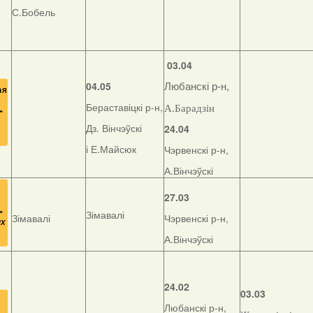
С.Бобель
03.04
04.05
Любанскі р-н,
Бераставіцкі р-н,
А.Барадзін
Дз. Вінчэўскі
24.04
і Е.Майсюк
Чэрвенскі р-н,
А.Вінчэўскі
27.03
Зімавалі
Зімавалі
Чэрвенскі р-н,
А.Вінчэўскі
24.02
03.03
Любанскі р-н,