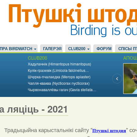
ПРА BIRDWATCH
ГАЛЕРЭЯ
CLUB200
ФОРУМ
СПІСЫ П
CLUB200
АПОШ
Хадулачнік (Himantopus himantopus)
Кулік-гразевік (Limicola falcinellus…
Шчурка-пчалаедка (Merops apiaster)
Чапля-кваква (Nycticorax nycticorax)
Чырвонаваллёвы гагач (Gavia stellata…
а ляціць - 2021
Традыцыйна карыстальнікі сайту "
"
со
Птушкі штодня