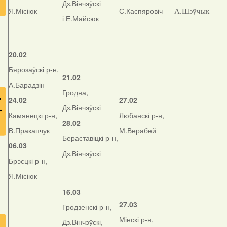
Дз.Вінчэўскі
Я.Місіюк
С.Каспяровіч
А.Шэўчык
і Е.Майсюк
20.02
Бярозаўскі р-н,
21.02
А.Барадзін
Гродна,
24.02
27.02
Дз.Вінчэўскі
Камянецкі р-н,
Любанскі р-н,
28.02
В.Пракапчук
М.Верабей
Бераставіцкі р-н,
06.03
Дз.Вінчэўскі
Брэсцкі р-н,
Я.Місіюк
16.03
27.03
Гродзенскі р-н,
Мінскі р-н,
Дз.Вінчэўскі,