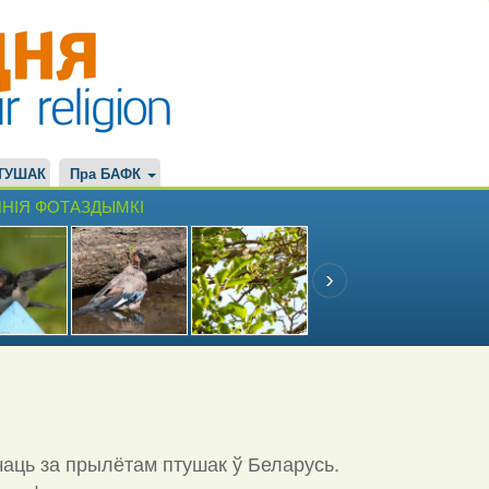
ТУШАК
Пра БАФК
НІЯ ФОТАЗДЫМКІ
чаць за прылётам птушак ў Беларусь.