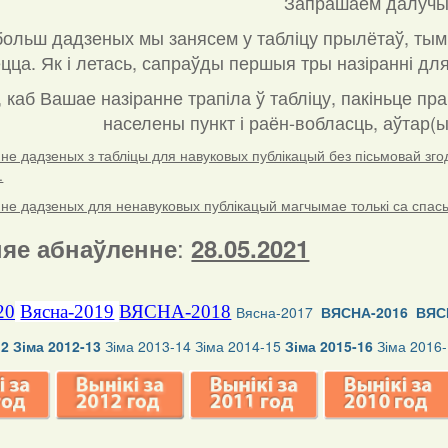
Запрашаем далучы
ольш дадзеных мы занясем у табліцу прылётаў, тым
ца. Як і летась, сапраўды першыя тры назіранні для
, каб Вашае назіранне трапіла ў табліцу, пакіньце пр
населены пункт і раён-вобласць, аўтар(ы
е дадзеных з табліцы для навуковых публікацый без пісьмовай згоды
.
е дадзеных для ненавуковых публікацый магчымае толькі са спасылк
:
яе абнаўленне
28.05.2021
20
Вясна-2019
ВЯСНА-2018
Вясна-2017
ВЯСНА-2016
ВЯС
12
Зіма 2012-13
Зіма 2013-14
Зіма 2014-15
Зіма 2015-16
Зіма 2016