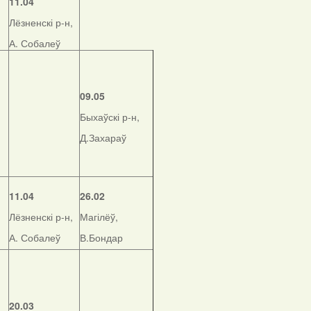
11.04
Лёзненскі р-н,
А. Собалеў
09.05
Быхаўскі р-н,
Д.Захараў
11.04
26.02
Лёзненскі р-н,
Магілёў,
А. Собалеў
В.Бондар
20.03