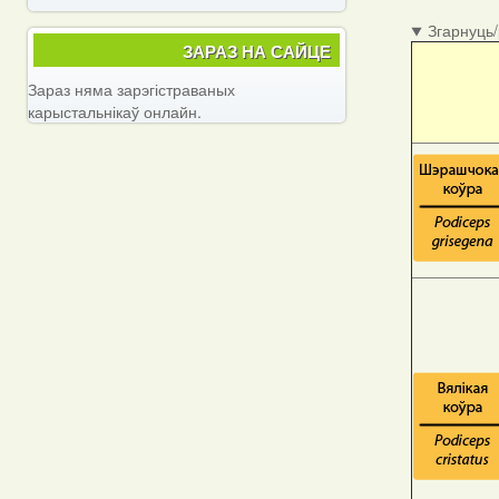
Згарнуць
ЗАРАЗ НА САЙЦЕ
Зараз няма зарэгістраваных
карыстальнікаў онлайн.