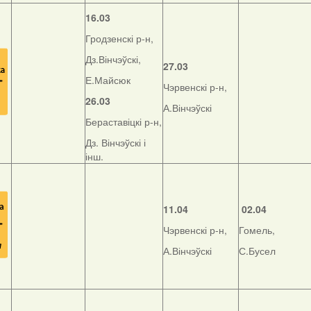
16.03
Гродзенскі р-н,
Дз.Вінчэўскі,
27.03
Е.Майсюк
Чэрвенскі р-н,
26.03
А.Вінчэўскі
Бераставіцкі р-н,
Дз. Вінчэўскі і
інш.
11.04
02.04
Чэрвенскі р-н,
Гомель,
А.Вінчэўскі
С.Бусел