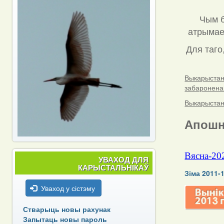
Чым б
атрымаец
Для таго
Выкарыстанн
забаронена
Выкарыстанн
Апошн
Вясна-20
УВАХОД ДЛЯ
КАРЫСТАЛЬНІКАЎ
Зіма 2011-
Уваход у сістэму
Стварыць новы рахунак
Запытаць новы пароль