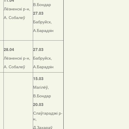
11.04
В.Бондар
Лёзненскі р-н,
27.03
А. Собалеў
Бабруйск,
А.Барадзін
28.04
27.03
Лёзненскі р-н,
Бабруйск,
А. Собалеў
А.Барадзін
15.03
Магілёў,
В.Бондар
20.03
Слаўгарадзкі р-
н,
Д.Захараў