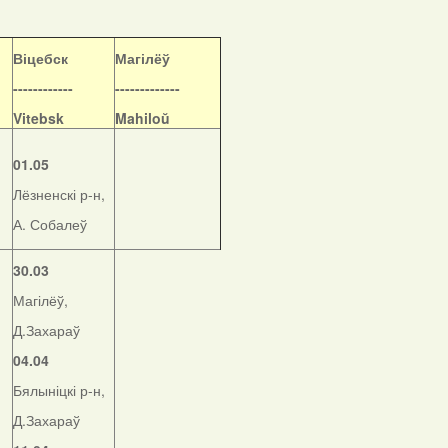
Віцебск
Магілёў
------------
-------------
Vitebsk
Mahiloŭ
01.05
Лёзненскі р-н,
А. Собалеў
30.03
Магілёў,
Д.Захараў
04.04
Бялыніцкі р-н,
Д.Захараў