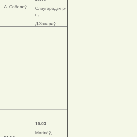
А. Собалеў
Слаўгарадзкі р-
н,
Д.Захараў
15.03
Магілёў,