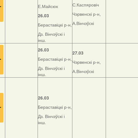
С.Каспяровіч
Е.Майсюк
Чэрвенскі р-н,
26.03
А.Вінчэўскі
Бераставіцкі р-н,
Дз. Вінчэўскі і
інш.
26.03
27.03
Бераставіцкі р-н,
Чэрвенскі р-н,
Дз. Вінчэўскі і
А.Вінчэўскі
інш.
26.03
Бераставіцкі р-н,
Дз. Вінчэўскі і
інш.