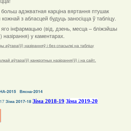
цца!
 больш адэкватная карціна вяртання птушак
 кожнай з абласцей будуць заносіцца ў табліцу.
а яго інфармацыю (від, дзень, месца – бліжэйшы
) назірання) у каментарах
.
 аўтара(ў) назіранняў і без спасылкі на табліцу
ай аўтара(ў) канкрэтных назірання(ў) і на сайт.
НА-2015
Вясна-2014
Зіма 2018-19
Зіма 2019-20
-17
Зіма 2017-18