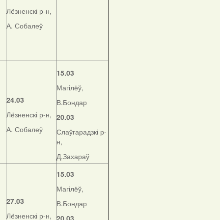
Лёзненскі р-н,
А. Собалеў
15.03
Магілёў,
24.03
В.Бондар
Лёзненскі р-н,
20.03
А. Собалеў
Слаўгарадзкі р-
н,
Д.Захараў
15.03
Магілёў,
27.03
В.Бондар
Лёзненскі р-н,
20.03