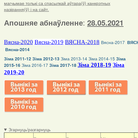
магчымае толькі са спасылкай аўтара(ў) канкрэтных
назірання(ў) і на сайт.
:
Апошняе абнаўленне
28.05.2021
Вясна-2020
Вясна-2019
ВЯСНА-2018
Вясна-2017
ВЯСН
Вясна-2014
Зіма 2011-12
Зіма 2012-13
Зіма 2013-14
Зіма 2014-15
Зіма
Зіма 2018-19
Зіма
2015-16
Зіма 2016-17
Зіма 2017-18
2019-20
Згарнуць/разгарнуць