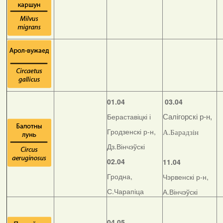
01.04
03.04
Бераставіцкі і
Салігорскі р-н,
Гродзенскі р-н,
А.Барадзін
Дз.Вінчэўскі
02.04
11.04
Гродна,
Чэрвенскі р-н,
С.Чарапіца
А.Вінчэўскі
04.05