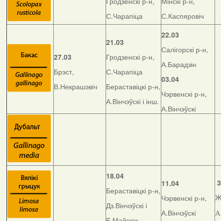
Гродзенскі р-н,
Мінскі р-н,
С.Чарапіца
С.Каспяровіч
22.03
21.03
Салігорскі р-н,
27.03
Гродзенскі р-н,
А.Барадзін
Брэст,
С.Чарапіца
03.04
В.Некрашэвіч
Бераставіцкі р-н,
Чэрвенскі р-н,
А.Вінчэўскі і інш.
А.Вінчэўскі
18.04
3
11.04
Бераставіцкі р-н,
Чэрвенскі р-н,
Ж
Дз.Вінчэўскі і
А.Вінчэўскі
А
Е.Майсюк