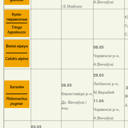
А.Вінчэўскі
і Е.Майсюк
1
Г
С
08.05
Чэрвенскі р-н,
А.Вінчэўскі
29.03
Любанскі р-н,
26.03
3
М.Верабей
Бераставіцкі р-н,
Ж
11.04
Дз. Вінчэўскі і
А
інш.
Чэрвенскі р-н,
А.Вінчэўскі
03.03