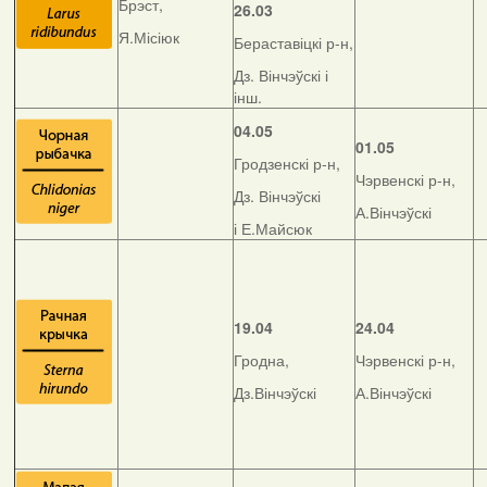
Брэст,
26.03
Я.Місіюк
Бераставіцкі р-н,
Дз. Вінчэўскі і
інш.
04.05
01.05
Гродзенскі р-н,
Чэрвенскі р-н,
Дз. Вінчэўскі
А.Вінчэўскі
і Е.Майсюк
19.04
24.04
Гродна,
Чэрвенскі р-н,
Дз.Вінчэўскі
А.Вінчэўскі