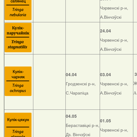
Чэрвенскі р-н,
А.Вінчэўскі
24.04
Чэрвенскі р-н,
А.Вінчэўскі
3
04.04
03.04
Гродзенскі р-н,
Чэрвенскі р-н,
Ж
С.Чарапіца
А.Вінчэўскі
А
04.05
01.05
Бераставіцкі р-н,
Чэрвенскі р-н,
Дз. Вінчэўскі