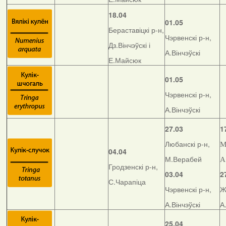
18.04
01.05
Бераставіцкі р-н,
Чэрвенскі р-н,
Дз.Вінчэўскі і
А.Вінчэўскі
Е.Майсюк
01.05
Чэрвенскі р-н,
А.Вінчэўскі
27.03
1
Любанскі р-н,
М
04.04
М.Верабей
А
Гродзенскі р-н,
03.04
2
С.Чарапіца
Чэрвенскі р-н,
Ж
А.Вінчэўскі
А
25.04