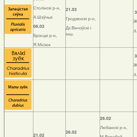
Столінскі р-н,
21.03
3
А.Шэўчык
Гродзенскі р-н,
Ж
06.03
Дз.Вінчэўскі і
А
інш.
Брэсцкі р-н,
Я.Місіюк
3
Ж
А
26.02
Любанскі р-н,
26.02
21.02
М.Верабей