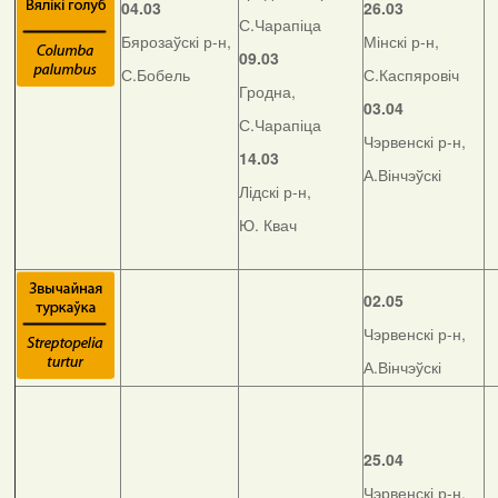
04.03
26.03
С.Чарапіца
Бярозаўскі р-н,
Мінскі р-н,
09.03
С.Бобель
С.Каспяровіч
Гродна,
03.04
С.Чарапіца
Чэрвенскі р-н,
14.03
А.Вінчэўскі
Лідскі р-н,
Ю. Квач
02.05
Чэрвенскі р-н,
А.Вінчэўскі
25.04
Чэрвенскі р-н,