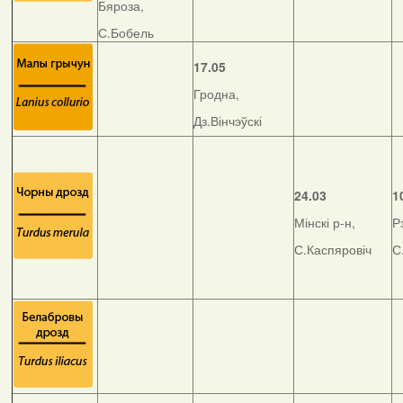
Бяроза,
С.Бобель
17.05
Гродна,
Дз.Вінчэўскі
24.03
1
Мінскі р-н,
Р
С.Каспяровіч
С