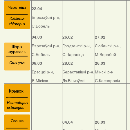
22.04
Бярозаўскі р-н,
С.Бобель
04.03
26.02
27.02
Бярозаўскі р-н,
Гродзенскі р-н,
Любанскі р-н,
С.Бобель
С.Чарапіца
М.Верабей
06.03
28.02
26.03
Брэсцкі р-н,
Бераставіцкі р-н,
Мінскі р-н,
Я.Місіюк
Дз.Вінчэўскі
С.Каспяровіч
04.04
26.03