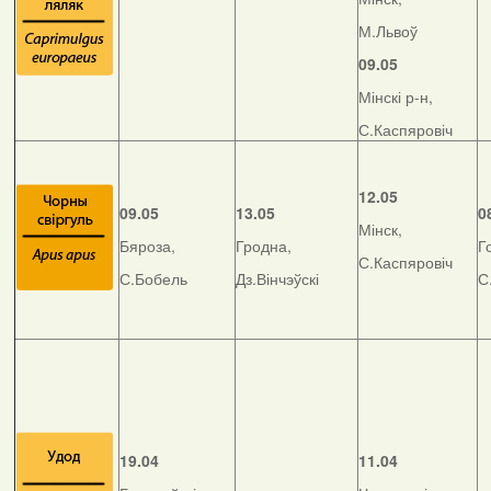
М.Львоў
09.05
Мінскі р-н,
С.Каспяровіч
12.05
09.05
13.05
0
Мінск,
Бяроза,
Гродна,
Г
С.Каспяровіч
С.Бобель
Дз.Вінчэўскі
С
19.04
11.04