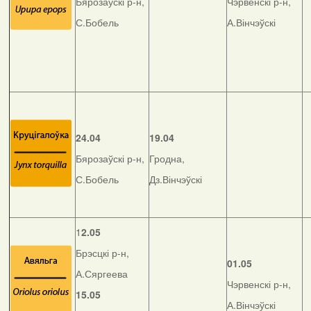
Бярозаўскі р-н,
Чэрвенскі р-н,
С.Бобель
А.Вінчэўскі
24.04
19.04
Бярозаўскі р-н,
Гродна,
С.Бобель
Дз.Вінчэўскі
1
2.05
Брэсцкі р-н,
01.05
А.Сяргеева
Чэрвенскі р-н,
15.05
А.Вінчэўскі