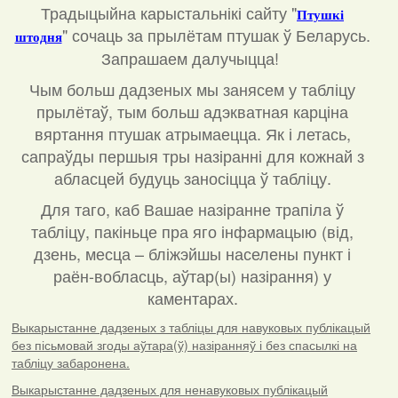
Традыцыйна карыстальнікі сайту "
Птушкі
"
сочаць за прылётам птушак ў Беларусь.
штодня
Запрашаем далучыцца!
Чым больш дадзеных мы занясем у табліцу
прылётаў, тым больш адэкватная карціна
вяртання птушак атрымаецца. Як і летась,
сапраўды першыя тры назіранні для кожнай з
абласцей будуць заносіцца ў табліцу.
Для таго, каб Вашае назіранне трапіла ў
табліцу, пакіньце пра яго інфармацыю (від,
дзень, месца – бліжэйшы населены пункт і
раён-вобласць, аўтар(ы) назірання) у
каментарах
.
Выкарыстанне дадзеных з табліцы для навуковых публікацый
без пісьмовай згоды аўтара(ў) назіранняў і без спасылкі на
табліцу забаронена.
Выкарыстанне дадзеных для ненавуковых публікацый