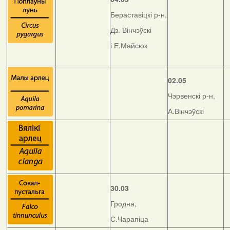
Бераставіцкі р-н,
Дз. Вінчэўскі
і Е.Майсюк
02.05
Чэрвенскі р-н,
А.Вінчэўскі
30.03
Гродна,
С.Чарапіца