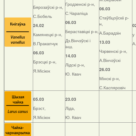
Гродзенскі р-н,
Бярозаўскі р-н,
06.03
С.Чарапіца
С.Бобель
Стаўбцоўскіі р-
06.03
н,
24.02
0
Бераставіцкі р-н,
А.Барадзін
Камянецкі р-н,
у
Дз.Вінчэўскі і
13.03
В.Пракапчук
А
інш.
Чэрвенскі р-н,
06.03
14.03
А.Вінчэўскі
Брэсцкі р-н,
Лідскі р-н,
26.03
Я.Місіюк
Ю. Квач
Мінскі р-н,
С.Каспяровіч
05.03
23.03
Брэст,
Ліда,
Я.Місіюк
Ю. Квач