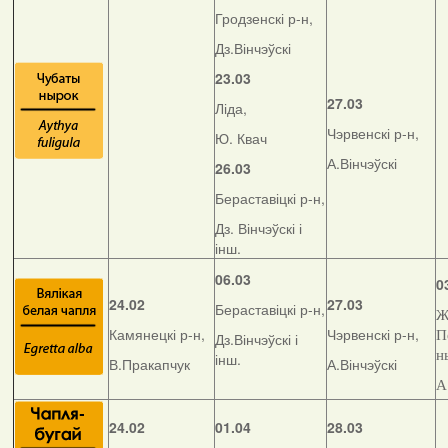
Гродзенскі р-н,
Дз.Вінчэўскі
23.03
27.03
Ліда,
Чэрвенскі р-н,
Ю. Квач
А.Вінчэўскі
26.03
Бераставіцкі р-н,
Дз. Вінчэўскі і
інш.
06.03
0
24.02
27.03
Бераставіцкі р-н,
Ж
Камянецкі р-н,
Чэрвенскі р-н,
П
Дз.Вінчэўскі і
н
інш.
В.Пракапчук
А.Вінчэўскі
А
24.02
01.04
28.03