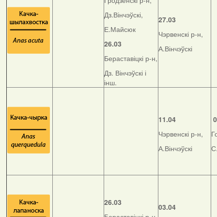
Гродзенскі р-н,
Дз.Вінчэўскі,
27.03
Е.Майсюк
Чэрвенскі р-н,
26.03
А.Вінчэўскі
Бераставіцкі р-н,
Дз. Вінчэўскі і
інш.
11.04
0
Чэрвенскі р-н,
Г
А.Вінчэўскі
С
26.03
03.04
Бераставіцкі р-н,