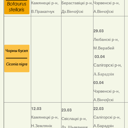
Камянецкі р-н,
Бераставіцкі р-н,
Чэрвенскі р-н,
В.Пракапчук
Дз.Вінчэўскі
А.Вінчэўскі
29.03
Любанскі р-н,
М.Верабей
03.04
Салігорскі р-н,
А.Барадзін
03.04
Чэрвенскі р-н,
А.Вінчэўскі
12.03
22.03
23.03
Камянецкі р-н,
Салігорскі р-н,
Свіслацкі р-н,
Н.Землянік
А.Барадзін
Дз. Шыманчук