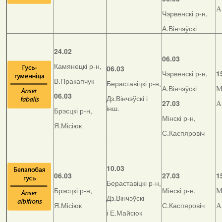
А
Чэрвенскі р-н,
А.Вінчэўскі
24.02
06.03
Камянецкі р-н,
06.03
Чэрвенскі р-н,
1
В.Пракапчук
Бераставіцкі р-н,
А.Вінчэўскі
М
06.03
Дз.Вінчэўскі і
27.03
А
інш.
Брэсцкі р-н,
Мінскі р-н,
Я.Місіюк
С.Каспяровіч
10.03
06.03
27.03
1
Бераставіцкі р-н,
Брэсцкі р-н,
Мінскі р-н,
М
Дз.Вінчэўскі
Я.Місіюк
С.Каспяровіч
А
і Е.Майсюк