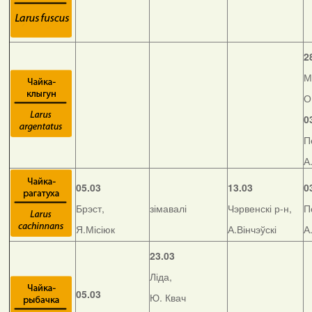
2
М
О
0
П
А
05.03
13.03
0
Брэст,
зімавалі
Чэрвенскі р-н,
П
Я.Місіюк
А.Вінчэўскі
А
23.03
Ліда,
05.03
Ю. Квач