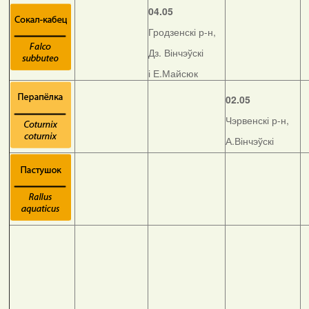
04.05
Гродзенскі р-н,
Дз. Вінчэўскі
і Е.Майсюк
02.05
Чэрвенскі р-н,
А.Вінчэўскі