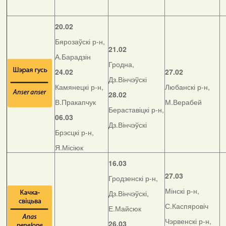
20.02
Бярозаўскі р-н,
21.02
А.Барадзін
Гродна,
24.02
27.02
Дз.Вінчэўскі
Камянецкі р-н,
Любанскі р-н,
28.02
В.Пракапчук
М.Верабей
Бераставіцкі р-н,
06.03
Дз.Вінчэўскі
Брэсцкі р-н,
Я.Місіюк
16.03
27.03
Гродзенскі р-н,
Мінскі р-н,
Дз.Вінчэўскі,
С.Каспяровіч
Е.Майсюк
Чэрвенскі р-н,
26.03