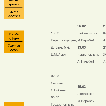
26.02
2
16.03
Любанскі р-н,
К
Бераставіцкі р-н,
М.Верабей
А
Дз.Вінчэўскі,
13.03
2
Е.Майсюк
Чэрвенскі р-н,
Ж
А.Вінчэўскі
А
02.03
Свіслач,
15.03
С.Бобель
Любанскі р-н,
06.03
М.Верабей
Гродзенскі р-н,