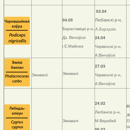
03.04
04.05
Любанскі р-н,
Бераставіцкі р-н,
А.Барадзін
Дз. Вінчэўскі
24.04
і Е.Майсюк
Чэрвенскі р-н,
А.Вінчэўскі
27.03
Зімавалі
Зімавалі
Чэрвенскі р-н,
А.Вінчэўскі
24.02
0
Любанскі р-н,
Ж
Зімавалі
М.Верабей
П
н
06.03