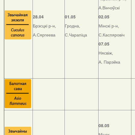
А.Вінчэўскі
28.04
01.05
02.05
Брэсцкі р-н,
Гродна,
Мінскі р-н,
А.Сяргеева
С.Чарапіца
С.Каспяровіч
07.05
Нясвіж,
А. Парэйка
08.05
Мінск,