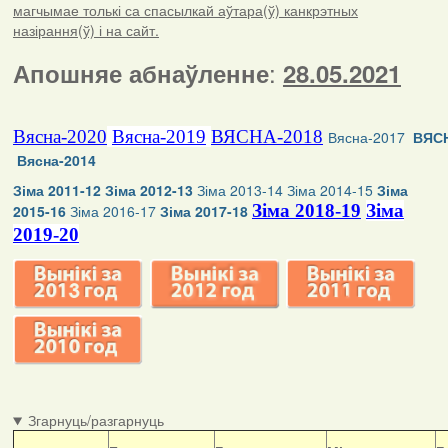
магчымае толькі са спасылкай аўтара(ў) канкрэтных
назірання(ў) і на сайт.
:
Апошняе абнаўленне
28.05.2021
Вясна-2020
Вясна-2019
ВЯСНА-2018
Вясна-2017
ВЯСН
Вясна-2014
Зіма 2011-12
Зіма 2012-13
Зіма 2013-14
Зіма 2014-15
Зіма
Зіма 2018-19
Зіма
2015-16
Зіма 2016-17
Зіма 2017-18
2019-20
Згарнуць/разгарнуць