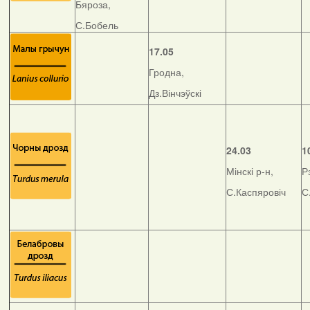
Бяроза,
С.Бобель
17.05
Гродна,
Дз.Вінчэўскі
24.03
1
Мінскі р-н,
Р
С.Каспяровіч
С