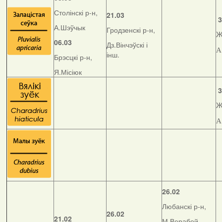
Столінскі р-н,
21.03
3
А.Шэўчык
Гродзенскі р-н,
Ж
06.03
Дз.Вінчэўскі і
А
інш.
Брэсцкі р-н,
Я.Місіюк
3
Ж
А
26.02
Любанскі р-н,
26.02
21.02
М.Верабей