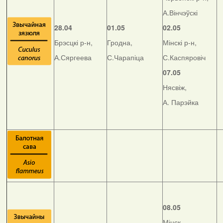
А.Вінчэўскі
28.04
01.05
02.05
Брэсцкі р-н,
Гродна,
Мінскі р-н,
А.Сяргеева
С.Чарапіца
С.Каспяровіч
07.05
Нясвіж,
А. Парэйка
08.05
Мінск,