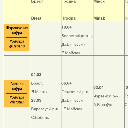
Б
рэст
Гродна
Мінск
Г
------------
------------
-----------
--
Brest
Hrodna
Minsk
H
18.04
Бераставіцкі р-н,
Дз.Вінчэўскі і
Е.Майсюк
04.03
Брэст,
06.04
03.04
0
Я.Місіюк
Гродзенскі р-н,
Чэрвенскі р-н,
Г
28.03
Дз.Вінчэўскі
А.Вінчэўскі
С
Бярозаўскі р-н,
і Е.Майсюк
С.Бобель