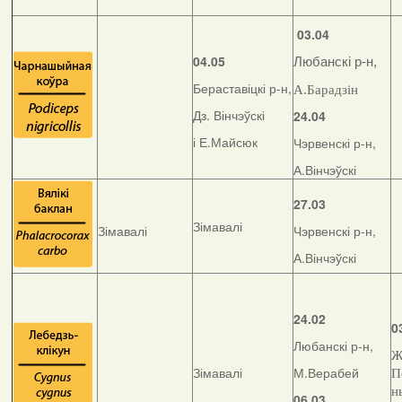
03.04
04.05
Любанскі р-н,
Бераставіцкі р-н,
А.Барадзін
Дз. Вінчэўскі
24.04
і Е.Майсюк
Чэрвенскі р-н,
А.Вінчэўскі
27.03
Зімавалі
Зімавалі
Чэрвенскі р-н,
А.Вінчэўскі
24.02
0
Любанскі р-н,
Ж
Зімавалі
М.Верабей
П
н
06.03