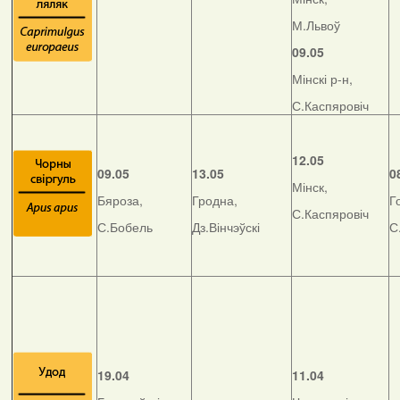
М.Львоў
09.05
Мінскі р-н,
С.Каспяровіч
12.05
09.05
13.05
0
Мінск,
Бяроза,
Гродна,
Г
С.Каспяровіч
С.Бобель
Дз.Вінчэўскі
С
19.04
11.04