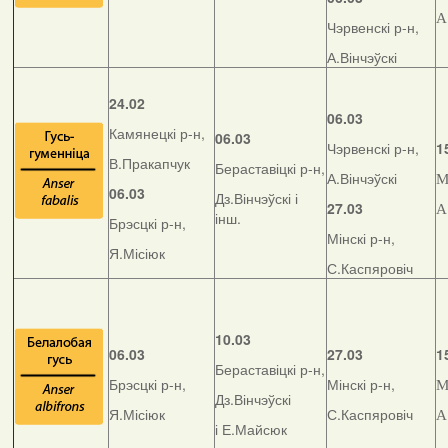
А
Чэрвенскі р-н,
А.Вінчэўскі
24.02
06.03
Камянецкі р-н,
06.03
Чэрвенскі р-н,
1
В.Пракапчук
Бераставіцкі р-н,
А.Вінчэўскі
М
06.03
Дз.Вінчэўскі і
27.03
А
інш.
Брэсцкі р-н,
Мінскі р-н,
Я.Місіюк
С.Каспяровіч
10.03
06.03
27.03
1
Бераставіцкі р-н,
Брэсцкі р-н,
Мінскі р-н,
М
Дз.Вінчэўскі
Я.Місіюк
С.Каспяровіч
А
і Е.Майсюк