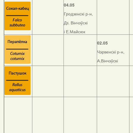
04.05
Гродзенскі р-н,
Дз. Вінчэўскі
і Е.Майсюк
02.05
Чэрвенскі р-н,
А.Вінчэўскі