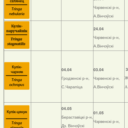
Чэрвенскі р-н,
А.Вінчэўскі
24.04
Чэрвенскі р-н,
А.Вінчэўскі
3
04.04
03.04
Гродзенскі р-н,
Чэрвенскі р-н,
Ж
С.Чарапіца
А.Вінчэўскі
А
04.05
01.05
Бераставіцкі р-н,
Чэрвенскі р-н,
Дз. Вінчэўскі