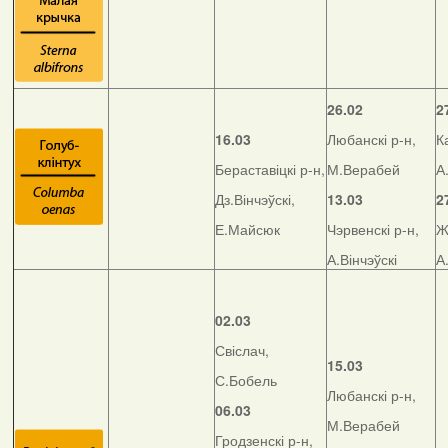
26.02
2
16.03
Любанскі р-н,
К
Бераставіцкі р-н,
М.Верабей
А
Дз.Вінчэўскі,
13.03
2
Е.Майсюк
Чэрвенскі р-н,
Ж
А.Вінчэўскі
А
02.03
Свіслач,
15.03
С.Бобель
Любанскі р-н,
06.03
М.Верабей
Гродзенскі р-н,