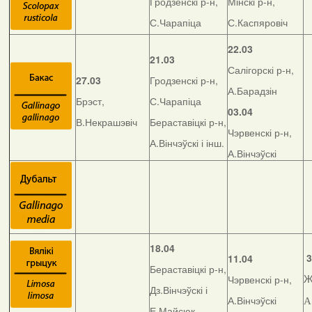
Гродзенскі р-н,
Мінскі р-н,
С.Чарапіца
С.Каспяровіч
22.03
21.03
Салігорскі р-н,
27.03
Гродзенскі р-н,
А.Барадзін
Брэст,
С.Чарапіца
03.04
В.Некрашэвіч
Бераставіцкі р-н,
Чэрвенскі р-н,
А.Вінчэўскі і інш.
А.Вінчэўскі
18.04
3
11.04
Бераставіцкі р-н,
Чэрвенскі р-н,
Ж
Дз.Вінчэўскі і
А.Вінчэўскі
А
Е.Майсюк