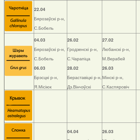
22.04
Бярозаўскі р-н,
С.Бобель
04.03
26.02
27.02
Бярозаўскі р-н,
Гродзенскі р-н,
Любанскі р-н,
С.Бобель
С.Чарапіца
М.Верабей
06.03
28.02
26.03
Брэсцкі р-н,
Бераставіцкі р-н,
Мінскі р-н,
Я.Місіюк
Дз.Вінчэўскі
С.Каспяровіч
04.04
26.03