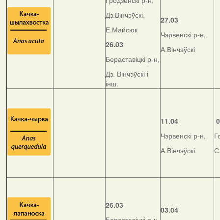
Гродзенскі р-н,
Дз.Вінчэўскі,
27.03
Е.Майсюк
Чэрвенскі р-н,
26.03
А.Вінчэўскі
Бераставіцкі р-н,
Дз. Вінчэўскі і
інш.
11.04
0
Чэрвенскі р-н,
Г
А.Вінчэўскі
С
26.03
03.04
Бераставіцкі р-н,