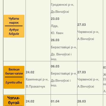
Гродзенскі р-н,
Дз.Вінчэўскі
23.03
27.03
Ліда,
Чэрвенскі р-н,
Ю. Квач
А.Вінчэўскі
26.03
Бераставіцкі р-н,
Дз. Вінчэўскі і
інш.
06.03
0
24.02
27.03
Бераставіцкі р-н,
Ж
Камянецкі р-н,
Чэрвенскі р-н,
П
Дз.Вінчэўскі і
н
інш.
В.Пракапчук
А.Вінчэўскі
А
24.02
01.04
28.03