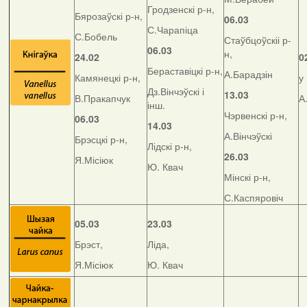
Гродзенскі р-н,
Бярозаўскі р-н,
06.03
С.Чарапіца
С.Бобель
Стаўбцоўскіі р-
06.03
н,
24.02
0
Бераставіцкі р-н,
А.Барадзін
Камянецкі р-н,
у
Дз.Вінчэўскі і
13.03
В.Пракапчук
А
інш.
Чэрвенскі р-н,
06.03
14.03
А.Вінчэўскі
Брэсцкі р-н,
Лідскі р-н,
26.03
Я.Місіюк
Ю. Квач
Мінскі р-н,
С.Каспяровіч
05.03
23.03
Брэст,
Ліда,
Я.Місіюк
Ю. Квач