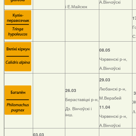
А.Вінчэўскі
і Е.Майсюк
1
Г
С
08.05
Чэрвенскі р-н,
А.Вінчэўскі
29.03
Любанскі р-н,
26.03
3
М.Верабей
Бераставіцкі р-н,
Ж
11.04
Дз. Вінчэўскі і
А
інш.
Чэрвенскі р-н,
А.Вінчэўскі
03.03