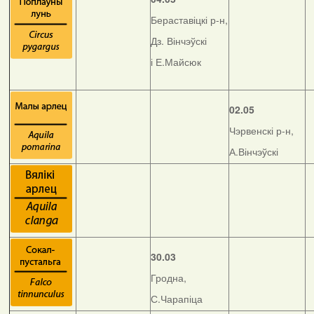
Бераставіцкі р-н,
Дз. Вінчэўскі
і Е.Майсюк
02.05
Чэрвенскі р-н,
А.Вінчэўскі
30.03
Гродна,
С.Чарапіца