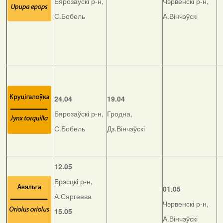
Бярозаўскі р-н,
Чэрвенскі р-н,
С.Бобель
А.Вінчэўскі
24.04
19.04
Бярозаўскі р-н,
Гродна,
С.Бобель
Дз.Вінчэўскі
1
2.05
Брэсцкі р-н,
01.05
А.Сяргеева
Чэрвенскі р-н,
15.05
А.Вінчэўскі