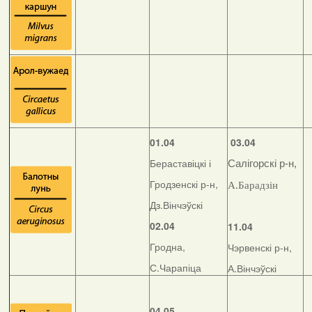
01.04
03.04
Бераставіцкі і
Салігорскі р-н,
Гродзенскі р-н,
А.Барадзін
Дз.Вінчэўскі
02.04
11.04
Гродна,
Чэрвенскі р-н,
С.Чарапіца
А.Вінчэўскі
04.05