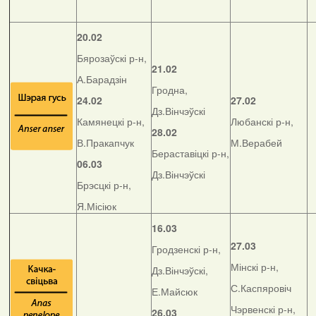
20.02
Бярозаўскі р-н,
21.02
А.Барадзін
Гродна,
24.02
27.02
Дз.Вінчэўскі
Камянецкі р-н,
Любанскі р-н,
28.02
В.Пракапчук
М.Верабей
Бераставіцкі р-н,
06.03
Дз.Вінчэўскі
Брэсцкі р-н,
Я.Місіюк
16.03
27.03
Гродзенскі р-н,
Мінскі р-н,
Дз.Вінчэўскі,
С.Каспяровіч
Е.Майсюк
Чэрвенскі р-н,
26.03