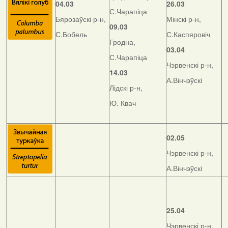
04.03
26.03
С.Чарапіца
Бярозаўскі р-н,
Мінскі р-н,
09.03
С.Бобель
С.Каспяровіч
Гродна,
03.04
С.Чарапіца
Чэрвенскі р-н,
14.03
А.Вінчэўскі
Лідскі р-н,
Ю. Квач
02.05
Чэрвенскі р-н,
А.Вінчэўскі
25.04
Чэрвенскі р-н,