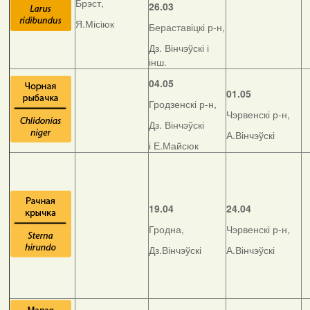
Брэст,
26.03
Я.Місіюк
Бераставіцкі р-н,
Дз. Вінчэўскі і
інш.
04.05
01.05
Гродзенскі р-н,
Чэрвенскі р-н,
Дз. Вінчэўскі
А.Вінчэўскі
і Е.Майсюк
19.04
24.04
Гродна,
Чэрвенскі р-н,
Дз.Вінчэўскі
А.Вінчэўскі