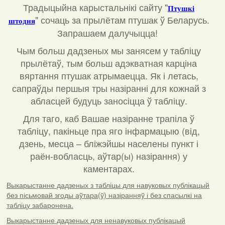
Традыцыйна карыстальнікі сайту "
Птушкі
"
сочаць за прылётам птушак ў Беларусь.
штодня
Запрашаем далучыцца!
Чым больш дадзеных мы занясем у табліцу
прылётаў, тым больш адэкватная карціна
вяртання птушак атрымаецца. Як і летась,
сапраўды першыя тры назіранні для кожнай з
абласцей будуць заносіцца ў табліцу.
Для таго, каб Вашае назіранне трапіла ў
табліцу, пакіньце пра яго інфармацыю (від,
дзень, месца – бліжэйшы населены пункт і
раён-вобласць, аўтар(ы) назірання) у
каментарах
.
Выкарыстанне дадзеных з табліцы для навуковых публікацый
без пісьмовай згоды аўтара(ў) назіранняў і без спасылкі на
табліцу забаронена.
Выкарыстанне дадзеных для ненавуковых публікацый