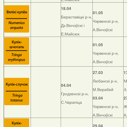
18.04
01.05
Бераставіцкі р-н,
Чэрвенскі р-н,
Дз.Вінчэўскі і
А.Вінчэўскі
Е.Майсюк
01.05
Чэрвенскі р-н,
А.Вінчэўскі
27.03
1
Любанскі р-н,
М
04.04
М.Верабей
А
Гродзенскі р-н,
03.04
2
С.Чарапіца
Чэрвенскі р-н,
Ж
А.Вінчэўскі
А
25.04