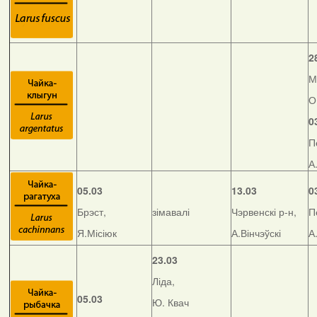
2
М
О
0
П
А
05.03
13.03
0
Брэст,
зімавалі
Чэрвенскі р-н,
П
Я.Місіюк
А.Вінчэўскі
А
23.03
Ліда,
05.03
Ю. Квач