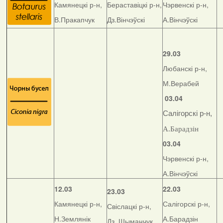
Камянецкі р-н,
Бераставіцкі р-н,
Чэрвенскі р-н,
В.Пракапчук
Дз.Вінчэўскі
А.Вінчэўскі
29.03
Любанскі р-н,
М.Верабей
03.04
Салігорскі р-н,
А.Барадзін
03.04
Чэрвенскі р-н,
А.Вінчэўскі
12.03
22.03
23.03
Камянецкі р-н,
Салігорскі р-н,
Свіслацкі р-н,
Н.Землянік
А.Барадзін
Дз. Шыманчук