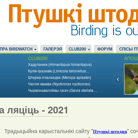
ПРА BIRDWATCH
ГАЛЕРЭЯ
CLUB200
ФОРУМ
СПІСЫ П
CLUB200
АПОШ
Хадулачнік (Himantopus himantopus)
Кулік-гразевік (Limicola falcinellus…
Шчурка-пчалаедка (Merops apiaster)
Чапля-кваква (Nycticorax nycticorax)
Чырвонаваллёвы гагач (Gavia stellata…
а ляціць - 2021
Традыцыйна карыстальнікі сайту "
"
со
Птушкі штодня