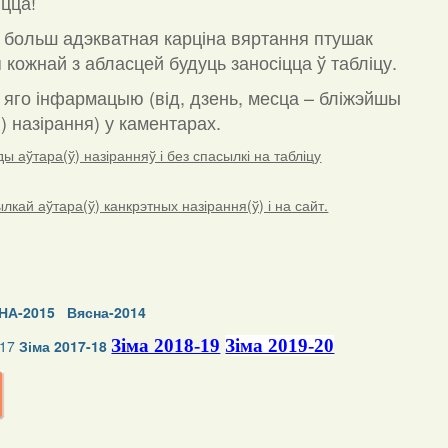
цца!
 больш адэкватная карціна вяртання птушак
 кожнай з абласцей будуць заносіцца ў табліцу.
а яго інфармацыю (від, дзень, месца – бліжэйшы
) назірання) у каментарах
.
 аўтара(ў) назіранняў і без спасылкі на табліцу
ай аўтара(ў) канкрэтных назірання(ў) і на сайт.
НА-2015
Вясна-2014
Зіма 2018-19
Зіма 2019-20
-17
Зіма 2017-18