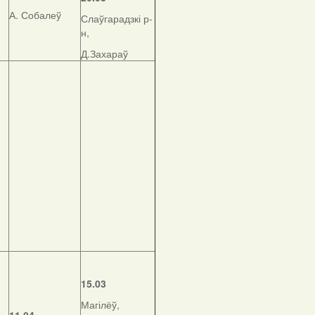
А. Собалеў
Слаўгарадзкі р-
н,
Д.Захараў
15.03
Магілёў,