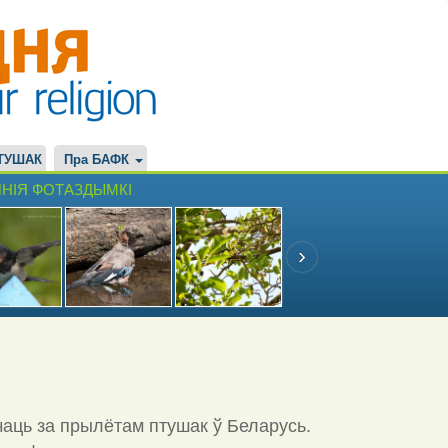
ТУШАК
Пра БАФК
НІЯ ФОТАЗДЫМКІ
чаць за прылётам птушак ў Беларусь.