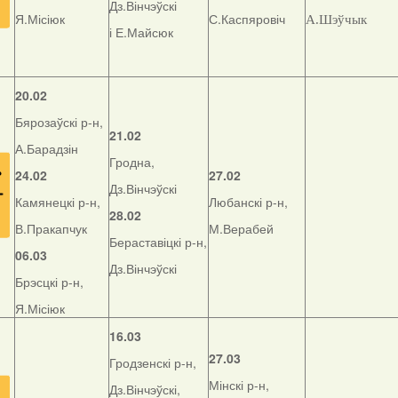
Дз.Вінчэўскі
Я.Місіюк
С.Каспяровіч
А.Шэўчык
і Е.Майсюк
20.02
Бярозаўскі р-н,
21.02
А.Барадзін
Гродна,
24.02
27.02
Дз.Вінчэўскі
Камянецкі р-н,
Любанскі р-н,
28.02
В.Пракапчук
М.Верабей
Бераставіцкі р-н,
06.03
Дз.Вінчэўскі
Брэсцкі р-н,
Я.Місіюк
16.03
27.03
Гродзенскі р-н,
Мінскі р-н,
Дз.Вінчэўскі,