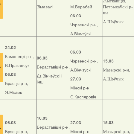
Жыткавіцкі,
Зімавалі
М.Верабей
Петрыкаўскі р-
ны
06.03
А.Шэўчык
Чэрвенскі р-н,
А.Вінчэўскі
24.02
06.03
Камянецкі р-н,
06.03
Чэрвенскі р-н,
15.03
В.Пракапчук
Бераставіцкі р-н,
А.Вінчэўскі
Мазырскі р-н,
06.03
Дз.Вінчэўскі і
27.03
А.Шэўчык
інш.
Брэсцкі р-н,
Мінскі р-н,
Я.Місіюк
С.Каспяровіч
10.03
06.03
27.03
15.03
Бераставіцкі р-н,
Брэсцкі р-н,
Мінскі р-н,
Мазырскі р-н,