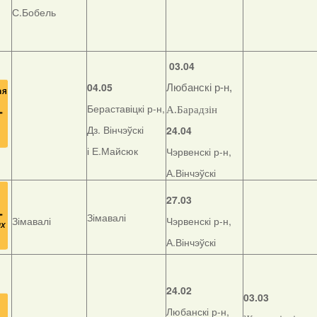
С.Бобель
03.04
04.05
Любанскі р-н,
Бераставіцкі р-н,
А.Барадзін
Дз. Вінчэўскі
24.04
і Е.Майсюк
Чэрвенскі р-н,
А.Вінчэўскі
27.03
Зімавалі
Зімавалі
Чэрвенскі р-н,
А.Вінчэўскі
24.02
03.03
Любанскі р-н,