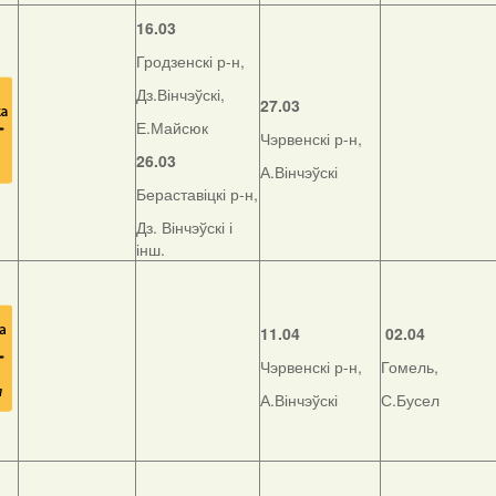
16.03
Гродзенскі р-н,
Дз.Вінчэўскі,
27.03
Е.Майсюк
Чэрвенскі р-н,
26.03
А.Вінчэўскі
Бераставіцкі р-н,
Дз. Вінчэўскі і
інш.
11.04
02.04
Чэрвенскі р-н,
Гомель,
А.Вінчэўскі
С.Бусел