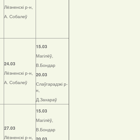
Лёзненскі р-н,
А. Собалеў
15.03
Магілёў,
24.03
В.Бондар
Лёзненскі р-н,
20.03
А. Собалеў
Слаўгарадзкі р-
н,
Д.Захараў
15.03
Магілёў,
27.03
В.Бондар
Лёзненскі р-н,
20.03