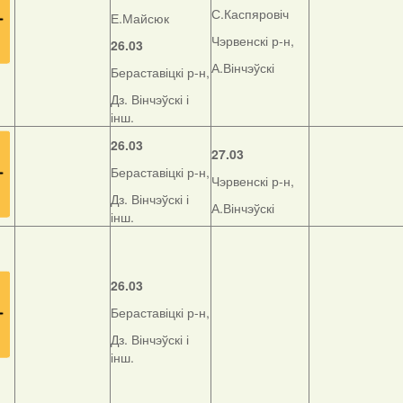
С.Каспяровіч
Е.Майсюк
Чэрвенскі р-н,
26.03
А.Вінчэўскі
Бераставіцкі р-н,
Дз. Вінчэўскі і
інш.
26.03
27.03
Бераставіцкі р-н,
Чэрвенскі р-н,
Дз. Вінчэўскі і
А.Вінчэўскі
інш.
26.03
Бераставіцкі р-н,
Дз. Вінчэўскі і
інш.