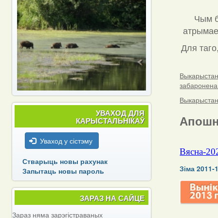
Чым б
атрымаец
Для таго
Выкарыстанн
забаронена
Выкарыстанн
УВАХОД ДЛЯ
Апошн
КАРЫСТАЛЬНІКАЎ
Уваход у сістэму
Вясна-20
Стварыць новы рахунак
Зіма 2011-
Запытаць новы пароль
ЗАРАЗ НА САЙЦЕ
Зараз няма зарэгістраваных