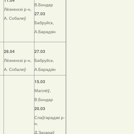
11.04
В.Бондар
Лёзненскі р-н,
27.03
А. Собалеў
Бабруйск,
А.Барадзін
28.04
27.03
Лёзненскі р-н,
Бабруйск,
А. Собалеў
А.Барадзін
15.03
Магілёў,
В.Бондар
20.03
Слаўгарадзкі р-
н,
Д.Захараў