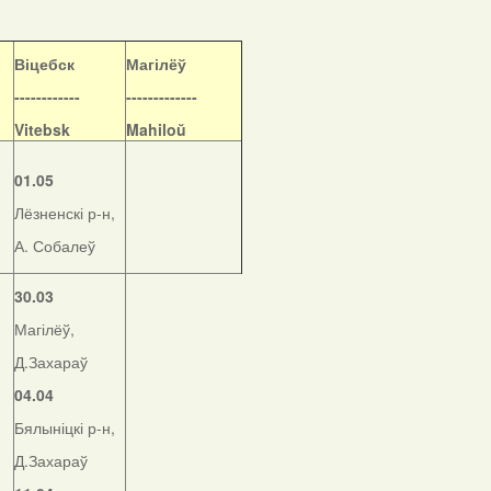
Віцебск
Магілёў
------------
-------------
Vitebsk
Mahiloŭ
01.05
Лёзненскі р-н,
А. Собалеў
30.03
Магілёў,
Д.Захараў
04.04
Бялыніцкі р-н,
Д.Захараў