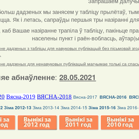
Запрашаем далучы
ольш дадзеных мы занясем у табліцу прылётаў, тым
ца. Як і летась, сапраўды першыя тры назіранні для
, каб Вашае назіранне трапіла ў табліцу, пакіньце пр
населены пункт і раён-вобласць, аўтар(ы
е дадзеных з табліцы для навуковых публікацый без пісьмовай згоды
.
е дадзеных для ненавуковых публікацый магчымае толькі са спасылк
:
яе абнаўленне
28.05.2021
20
Вясна-2019
ВЯСНА-2018
Вясна-2017
ВЯСНА-2016
ВЯС
12
Зіма 2012-13
Зіма 2013-14
Зіма 2014-15
Зіма 2015-16
Зіма 2016