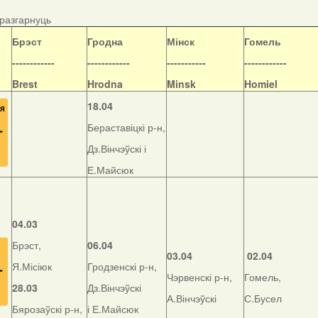
/разгарнуць
Б
рэст
Гродна
Мінск
Гомель
------------
------------
-----------
------------
Brest
Hrodna
Minsk
Homiel
18.04
Бераставіцкі р-н,
Дз.Вінчэўскі і
Е.Майсюк
04.03
Брэст,
06.04
03.04
02.04
Я.Місіюк
Гродзенскі р-н,
Чэрвенскі р-н,
Гомель,
28.03
Дз.Вінчэўскі
А.Вінчэўскі
С.Бусел
Бярозаўскі р-н,
і Е.Майсюк