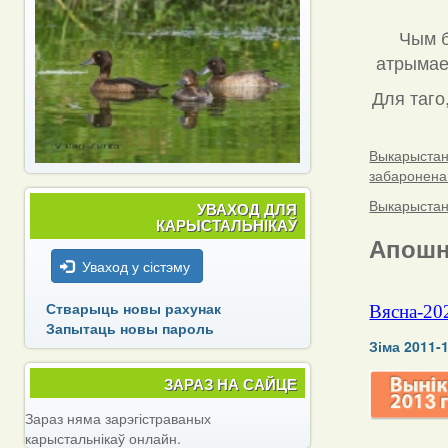
Чым б
атрымаец
Для таго
Выкарыстанн
забаронена
Выкарыстанн
УВАХОД ДЛЯ
КАРЫСТАЛЬНІКАЎ
Апошн
Уваход у сістэму
Стварыць новы рахунак
Вясна-20
Запытаць новы пароль
Зіма 2011-
ЗАРАЗ НА САЙЦЕ
Зараз няма зарэгістраваных
карыстальнікаў онлайн.