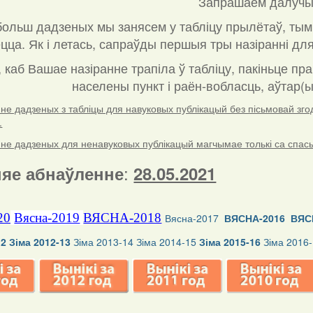
Запрашаем далучы
ольш дадзеных мы занясем у табліцу прылётаў, тым
ца. Як і летась, сапраўды першыя тры назіранні для
, каб Вашае назіранне трапіла ў табліцу, пакіньце пр
населены пункт і раён-вобласць, аўтар(ы
е дадзеных з табліцы для навуковых публікацый без пісьмовай згоды
.
е дадзеных для ненавуковых публікацый магчымае толькі са спасылк
:
яе абнаўленне
28.05.2021
20
Вясна-2019
ВЯСНА-2018
Вясна-2017
ВЯСНА-2016
ВЯС
12
Зіма 2012-13
Зіма 2013-14
Зіма 2014-15
Зіма 2015-16
Зіма 2016