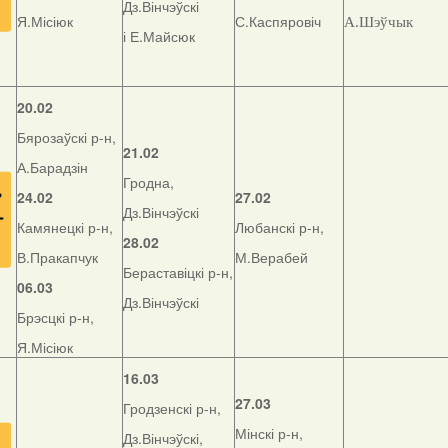
Дз.Вінчэўскі
Я.Місіюк
С.Каспяровіч
А.Шэўчык
і Е.Майсюк
20.02
Бярозаўскі р-н,
21.02
А.Барадзін
Гродна,
24.02
27.02
Дз.Вінчэўскі
Камянецкі р-н,
Любанскі р-н,
28.02
В.Пракапчук
М.Верабей
Бераставіцкі р-н,
06.03
Дз.Вінчэўскі
Брэсцкі р-н,
Я.Місіюк
16.03
27.03
Гродзенскі р-н,
Мінскі р-н,
Дз.Вінчэўскі,