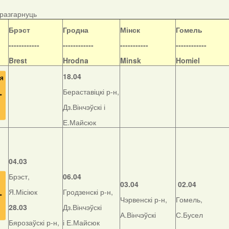
/разгарнуць
Б
рэст
Гродна
Мінск
Гомель
------------
------------
-----------
------------
Brest
Hrodna
Minsk
Homiel
18.04
Бераставіцкі р-н,
Дз.Вінчэўскі і
Е.Майсюк
04.03
Брэст,
06.04
03.04
02.04
Я.Місіюк
Гродзенскі р-н,
Чэрвенскі р-н,
Гомель,
28.03
Дз.Вінчэўскі
А.Вінчэўскі
С.Бусел
Бярозаўскі р-н,
і Е.Майсюк