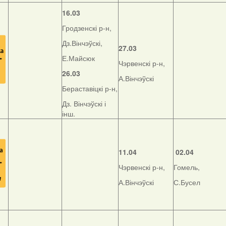
16.03
Гродзенскі р-н,
Дз.Вінчэўскі,
27.03
Е.Майсюк
Чэрвенскі р-н,
26.03
А.Вінчэўскі
Бераставіцкі р-н,
Дз. Вінчэўскі і
інш.
11.04
02.04
Чэрвенскі р-н,
Гомель,
А.Вінчэўскі
С.Бусел