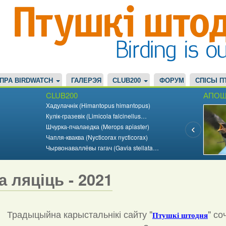
ПРА BIRDWATCH
ГАЛЕРЭЯ
CLUB200
ФОРУМ
СПІСЫ П
CLUB200
АПОШ
Хадулачнік (Himantopus himantopus)
Кулік-гразевік (Limicola falcinellus…
Шчурка-пчалаедка (Merops apiaster)
Чапля-кваква (Nycticorax nycticorax)
Чырвонаваллёвы гагач (Gavia stellata…
а ляціць - 2021
Традыцыйна карыстальнікі сайту "
"
со
Птушкі штодня