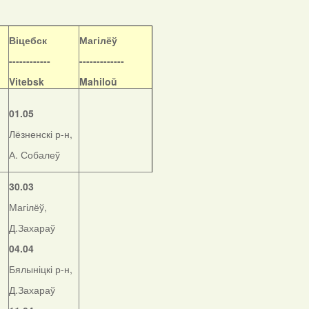
Віцебск
Магілёў
------------
-------------
Vitebsk
Mahiloŭ
01.05
Лёзненскі р-н,
А. Собалеў
30.03
Магілёў,
Д.Захараў
04.04
Бялыніцкі р-н,
Д.Захараў