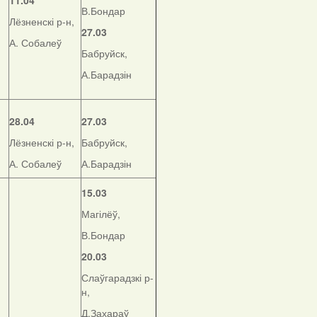
11.04
В.Бондар
Лёзненскі р-н,
27.03
А. Собалеў
Бабруйск,
А.Барадзін
28.04
27.03
Лёзненскі р-н,
Бабруйск,
А. Собалеў
А.Барадзін
15.03
Магілёў,
В.Бондар
20.03
Слаўгарадзкі р-
н,
Д.Захараў