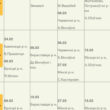
Жыткавіцкі,
Зімавалі
М.Верабей
Петрыкаўскі р-
ны
06.03
А.Шэўчык
Чэрвенскі р-н,
А.Вінчэўскі
24.02
06.03
Камянецкі р-н,
06.03
Чэрвенскі р-н,
15.03
В.Пракапчук
Бераставіцкі р-н,
А.Вінчэўскі
Мазырскі р-н,
06.03
Дз.Вінчэўскі і
27.03
А.Шэўчык
інш.
Брэсцкі р-н,
Мінскі р-н,
Я.Місіюк
С.Каспяровіч
10.03
06.03
27.03
15.03
Бераставіцкі р-н,
Брэсцкі р-н,
Мінскі р-н,
Мазырскі р-н,