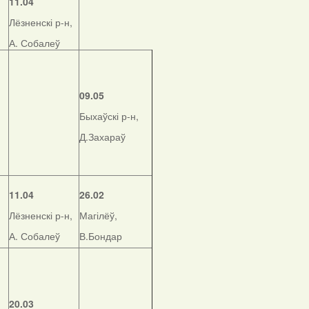
11.04
Лёзненскі р-н,
А. Собалеў
09.05
Быхаўскі р-н,
Д.Захараў
11.04
26.02
Лёзненскі р-н,
Магілёў,
А. Собалеў
В.Бондар
20.03