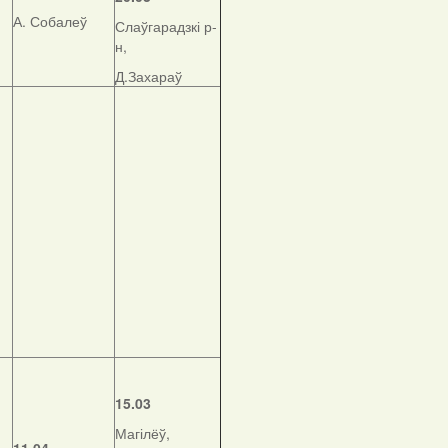
А. Собалеў
Слаўгарадзкі р-
н,
Д.Захараў
15.03
Магілёў,