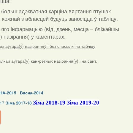
цца!
 больш адэкватная карціна вяртання птушак
 кожнай з абласцей будуць заносіцца ў табліцу.
а яго інфармацыю (від, дзень, месца – бліжэйшы
) назірання) у каментарах
.
 аўтара(ў) назіранняў і без спасылкі на табліцу
ай аўтара(ў) канкрэтных назірання(ў) і на сайт.
НА-2015
Вясна-2014
Зіма 2018-19
Зіма 2019-20
-17
Зіма 2017-18