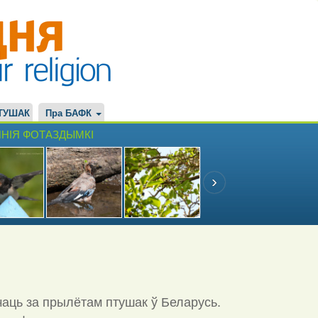
ТУШАК
Пра БАФК
НІЯ ФОТАЗДЫМКІ
чаць за прылётам птушак ў Беларусь.