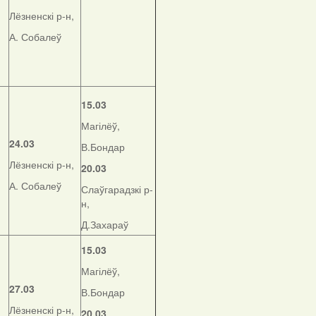
Лёзненскі р-н,
А. Собалеў
15.03
Магілёў,
24.03
В.Бондар
Лёзненскі р-н,
20.03
А. Собалеў
Слаўгарадзкі р-
н,
Д.Захараў
15.03
Магілёў,
27.03
В.Бондар
Лёзненскі р-н,
20.03