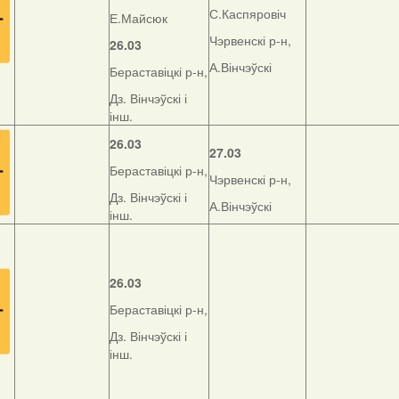
С.Каспяровіч
Е.Майсюк
Чэрвенскі р-н,
26.03
А.Вінчэўскі
Бераставіцкі р-н,
Дз. Вінчэўскі і
інш.
26.03
27.03
Бераставіцкі р-н,
Чэрвенскі р-н,
Дз. Вінчэўскі і
А.Вінчэўскі
інш.
26.03
Бераставіцкі р-н,
Дз. Вінчэўскі і
інш.