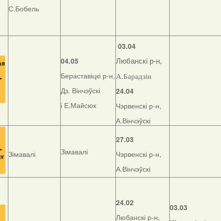
С.Бобель
03.04
04.05
Любанскі р-н,
Бераставіцкі р-н,
А.Барадзін
Дз. Вінчэўскі
24.04
і Е.Майсюк
Чэрвенскі р-н,
А.Вінчэўскі
27.03
Зімавалі
Зімавалі
Чэрвенскі р-н,
А.Вінчэўскі
24.02
03.03
Любанскі р-н,