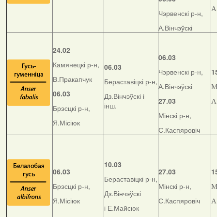
А
Чэрвенскі р-н,
А.Вінчэўскі
24.02
06.03
Камянецкі р-н,
06.03
Чэрвенскі р-н,
1
В.Пракапчук
Бераставіцкі р-н,
А.Вінчэўскі
М
06.03
Дз.Вінчэўскі і
27.03
А
інш.
Брэсцкі р-н,
Мінскі р-н,
Я.Місіюк
С.Каспяровіч
10.03
06.03
27.03
1
Бераставіцкі р-н,
Брэсцкі р-н,
Мінскі р-н,
М
Дз.Вінчэўскі
Я.Місіюк
С.Каспяровіч
А
і Е.Майсюк