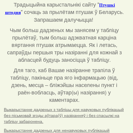
Традыцыйна карыстальнікі сайту "
Птушкі
"
сочаць за прылётам птушак ў Беларусь.
штодня
Запрашаем далучыцца!
Чым больш дадзеных мы занясем у табліцу
прылётаў, тым больш адэкватная карціна
вяртання птушак атрымаецца. Як і летась,
сапраўды першыя тры назіранні для кожнай з
абласцей будуць заносіцца ў табліцу.
Для таго, каб Вашае назіранне трапіла ў
табліцу, пакіньце пра яго інфармацыю (від,
дзень, месца – бліжэйшы населены пункт і
раён-вобласць, аўтар(ы) назірання) у
каментарах
.
Выкарыстанне дадзеных з табліцы для навуковых публікацый
без пісьмовай згоды аўтара(ў) назіранняў і без спасылкі на
табліцу забаронена.
Выкарыстанне дадзеных для ненавуковых публікацый