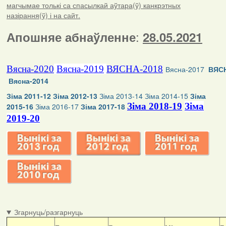
магчымае толькі са спасылкай аўтара(ў) канкрэтных
назірання(ў) і на сайт.
:
Апошняе абнаўленне
28.05.2021
Вясна-2020
Вясна-2019
ВЯСНА-2018
Вясна-2017
ВЯСН
Вясна-2014
Зіма 2011-12
Зіма 2012-13
Зіма 2013-14
Зіма 2014-15
Зіма
Зіма 2018-19
Зіма
2015-16
Зіма 2016-17
Зіма 2017-18
2019-20
Згарнуць/разгарнуць