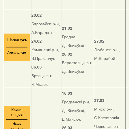
20.02
Бярозаўскі р-н,
21.02
А.Барадзін
Гродна,
24.02
27.02
Дз.Вінчэўскі
Камянецкі р-н,
Любанскі р-н,
28.02
В.Пракапчук
М.Верабей
Бераставіцкі р-н,
06.03
Дз.Вінчэўскі
Брэсцкі р-н,
Я.Місіюк
16.03
27.03
Гродзенскі р-н,
Мінскі р-н,
Дз.Вінчэўскі,
С.Каспяровіч
Е.Майсюк
Чэрвенскі р-н,
26.03