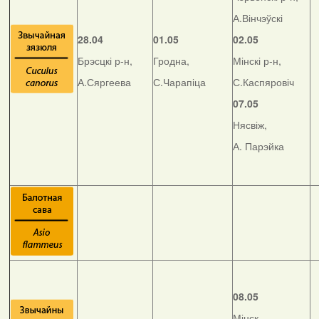
А.Вінчэўскі
28.04
01.05
02.05
Брэсцкі р-н,
Гродна,
Мінскі р-н,
А.Сяргеева
С.Чарапіца
С.Каспяровіч
07.05
Нясвіж,
А. Парэйка
08.05
Мінск,