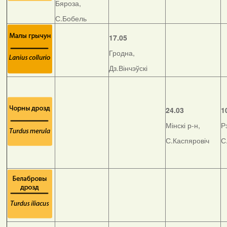
Бяроза,
С.Бобель
17.05
Гродна,
Дз.Вінчэўскі
24.03
1
Мінскі р-н,
Р
С.Каспяровіч
С