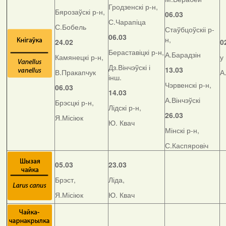
Гродзенскі р-н,
Бярозаўскі р-н,
06.03
С.Чарапіца
С.Бобель
Стаўбцоўскіі р-
06.03
н,
24.02
0
Бераставіцкі р-н,
А.Барадзін
Камянецкі р-н,
у
Дз.Вінчэўскі і
13.03
В.Пракапчук
А
інш.
Чэрвенскі р-н,
06.03
14.03
А.Вінчэўскі
Брэсцкі р-н,
Лідскі р-н,
26.03
Я.Місіюк
Ю. Квач
Мінскі р-н,
С.Каспяровіч
05.03
23.03
Брэст,
Ліда,
Я.Місіюк
Ю. Квач