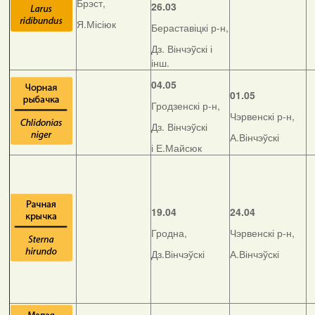
Брэст,
26.03
Я.Місіюк
Бераставіцкі р-н,
Дз. Вінчэўскі і
інш.
04.05
01.05
Гродзенскі р-н,
Чэрвенскі р-н,
Дз. Вінчэўскі
А.Вінчэўскі
і Е.Майсюк
19.04
24.04
Гродна,
Чэрвенскі р-н,
Дз.Вінчэўскі
А.Вінчэўскі