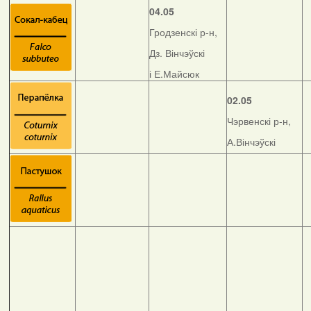
04.05
Гродзенскі р-н,
Дз. Вінчэўскі
і Е.Майсюк
02.05
Чэрвенскі р-н,
А.Вінчэўскі