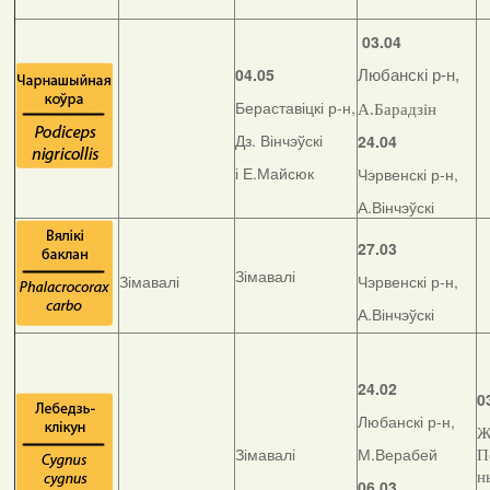
03.04
04.05
Любанскі р-н,
Бераставіцкі р-н,
А.Барадзін
Дз. Вінчэўскі
24.04
і Е.Майсюк
Чэрвенскі р-н,
А.Вінчэўскі
27.03
Зімавалі
Зімавалі
Чэрвенскі р-н,
А.Вінчэўскі
24.02
0
Любанскі р-н,
Ж
Зімавалі
М.Верабей
П
н
06.03