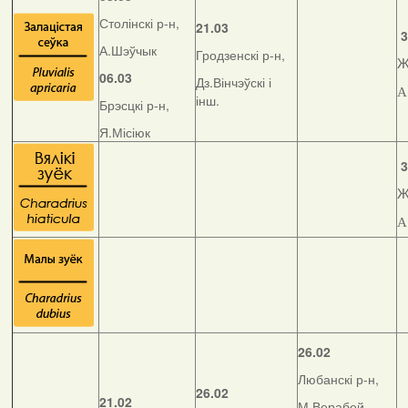
Столінскі р-н,
21.03
3
А.Шэўчык
Гродзенскі р-н,
Ж
06.03
Дз.Вінчэўскі і
А
інш.
Брэсцкі р-н,
Я.Місіюк
3
Ж
А
26.02
Любанскі р-н,
26.02
21.02
М.Верабей