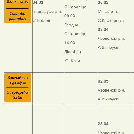
04.03
26.03
С.Чарапіца
Бярозаўскі р-н,
Мінскі р-н,
09.03
С.Бобель
С.Каспяровіч
Гродна,
03.04
С.Чарапіца
Чэрвенскі р-н,
14.03
А.Вінчэўскі
Лідскі р-н,
Ю. Квач
02.05
Чэрвенскі р-н,
А.Вінчэўскі
25.04
Чэрвенскі р-н,