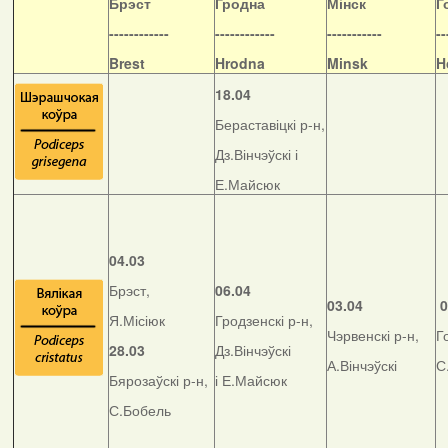
Б
рэст
Гродна
Мінск
Г
------------
------------
-----------
--
Brest
Hrodna
Minsk
H
18.04
Бераставіцкі р-н,
Дз.Вінчэўскі і
Е.Майсюк
04.03
Брэст,
06.04
03.04
0
Я.Місіюк
Гродзенскі р-н,
Чэрвенскі р-н,
Г
28.03
Дз.Вінчэўскі
А.Вінчэўскі
С
Бярозаўскі р-н,
і Е.Майсюк
С.Бобель