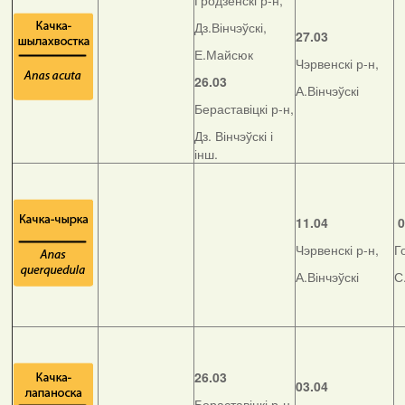
Гродзенскі р-н,
Дз.Вінчэўскі,
27.03
Е.Майсюк
Чэрвенскі р-н,
26.03
А.Вінчэўскі
Бераставіцкі р-н,
Дз. Вінчэўскі і
інш.
11.04
0
Чэрвенскі р-н,
Г
А.Вінчэўскі
С
26.03
03.04
Бераставіцкі р-н,