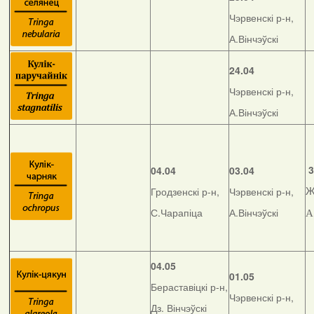
Чэрвенскі р-н,
А.Вінчэўскі
24.04
Чэрвенскі р-н,
А.Вінчэўскі
3
04.04
03.04
Гродзенскі р-н,
Чэрвенскі р-н,
Ж
С.Чарапіца
А.Вінчэўскі
А
04.05
01.05
Бераставіцкі р-н,
Чэрвенскі р-н,
Дз. Вінчэўскі