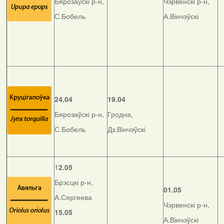
Бярозаўскі р-н,
Чэрвенскі р-н,
С.Бобель
А.Вінчэўскі
24.04
19.04
Бярозаўскі р-н,
Гродна,
С.Бобель
Дз.Вінчэўскі
1
2.05
Брэсцкі р-н,
01.05
А.Сяргеева
Чэрвенскі р-н,
15.05
А.Вінчэўскі