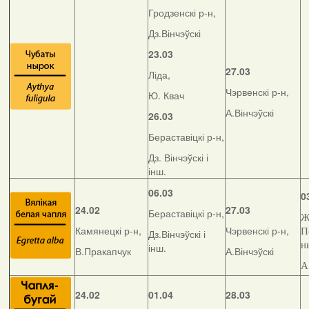
Гродзенскі р-н,
Дз.Вінчэўскі
23.03
27.03
Ліда,
Чэрвенскі р-н,
Ю. Квач
А.Вінчэўскі
26.03
Бераставіцкі р-н,
Дз. Вінчэўскі і
інш.
06.03
0
24.02
27.03
Бераставіцкі р-н,
Ж
Камянецкі р-н,
Чэрвенскі р-н,
П
Дз.Вінчэўскі і
н
інш.
В.Пракапчук
А.Вінчэўскі
А
24.02
01.04
28.03