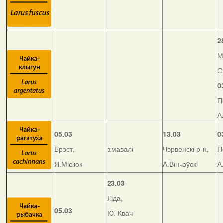
2
М
О
0
П
А
05.03
13.03
0
Брэст,
зімавалі
Чэрвенскі р-н,
П
Я.Місіюк
А.Вінчэўскі
А
23.03
Ліда,
05.03
Ю. Квач