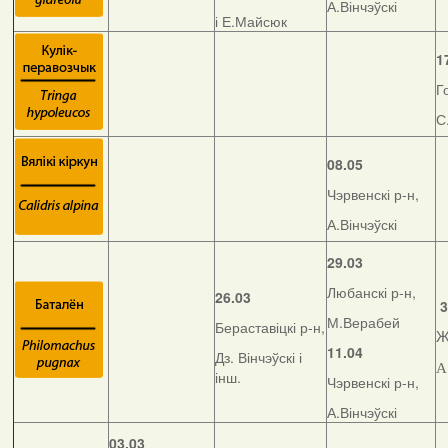
А.Вінчэўскі
і Е.Майсюк
1
Г
С
08.05
Чэрвенскі р-н,
А.Вінчэўскі
29.03
Любанскі р-н,
26.03
3
М.Верабей
Бераставіцкі р-н,
Ж
11.04
Дз. Вінчэўскі і
А
інш.
Чэрвенскі р-н,
А.Вінчэўскі
03.03