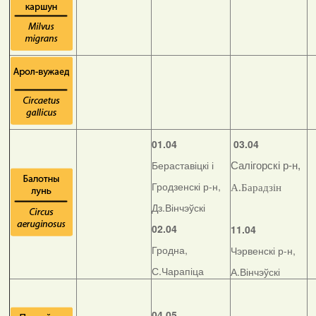
01.04
03.04
Бераставіцкі і
Салігорскі р-н,
Гродзенскі р-н,
А.Барадзін
Дз.Вінчэўскі
02.04
11.04
Гродна,
Чэрвенскі р-н,
С.Чарапіца
А.Вінчэўскі
04.05