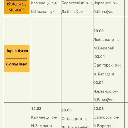
Камянецкі р-н,
Бераставіцкі р-н,
Чэрвенскі р-н,
В.Пракапчук
Дз.Вінчэўскі
А.Вінчэўскі
29.03
Любанскі р-н,
М.Верабей
03.04
Салігорскі р-н,
А.Барадзін
03.04
Чэрвенскі р-н,
А.Вінчэўскі
12.03
22.03
23.03
Камянецкі р-н,
Салігорскі р-н,
Свіслацкі р-н,
Н.Землянік
А.Барадзін
Дз. Шыманчук