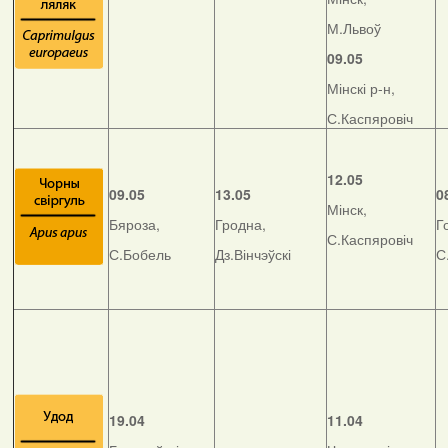
М.Львоў
09.05
Мінскі р-н,
С.Каспяровіч
12.05
09.05
13.05
0
Мінск,
Бяроза,
Гродна,
Г
С.Каспяровіч
С.Бобель
Дз.Вінчэўскі
С
19.04
11.04