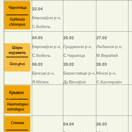
22.04
Бярозаўскі р-н,
С.Бобель
04.03
26.02
27.02
Бярозаўскі р-н,
Гродзенскі р-н,
Любанскі р-н,
С.Бобель
С.Чарапіца
М.Верабей
06.03
28.02
26.03
Брэсцкі р-н,
Бераставіцкі р-н,
Мінскі р-н,
Я.Місіюк
Дз.Вінчэўскі
С.Каспяровіч
04.04
26.03