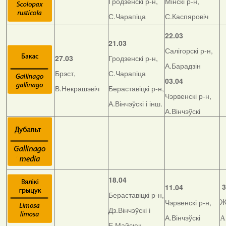
Гродзенскі р-н,
Мінскі р-н,
С.Чарапіца
С.Каспяровіч
22.03
21.03
Салігорскі р-н,
27.03
Гродзенскі р-н,
А.Барадзін
Брэст,
С.Чарапіца
03.04
В.Некрашэвіч
Бераставіцкі р-н,
Чэрвенскі р-н,
А.Вінчэўскі і інш.
А.Вінчэўскі
18.04
3
11.04
Бераставіцкі р-н,
Чэрвенскі р-н,
Ж
Дз.Вінчэўскі і
А.Вінчэўскі
А
Е.Майсюк