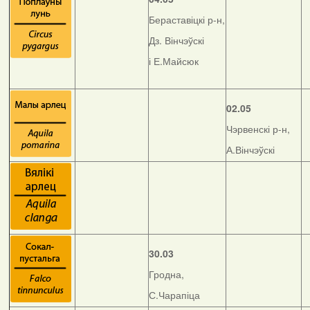
Бераставіцкі р-н,
Дз. Вінчэўскі
і Е.Майсюк
02.05
Чэрвенскі р-н,
А.Вінчэўскі
30.03
Гродна,
С.Чарапіца