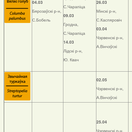
04.03
26.03
С.Чарапіца
Бярозаўскі р-н,
Мінскі р-н,
09.03
С.Бобель
С.Каспяровіч
Гродна,
03.04
С.Чарапіца
Чэрвенскі р-н,
14.03
А.Вінчэўскі
Лідскі р-н,
Ю. Квач
02.05
Чэрвенскі р-н,
А.Вінчэўскі
25.04
Чэрвенскі р-н,