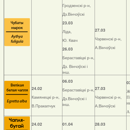
Гродзенскі р-н,
Дз.Вінчэўскі
23.03
27.03
Ліда,
Чэрвенскі р-н,
Ю. Квач
А.Вінчэўскі
26.03
Бераставіцкі р-н,
Дз. Вінчэўскі і
інш.
06.03
0
24.02
27.03
Бераставіцкі р-н,
Ж
Камянецкі р-н,
Чэрвенскі р-н,
П
Дз.Вінчэўскі і
н
інш.
В.Пракапчук
А.Вінчэўскі
А
24.02
01.04
28.03