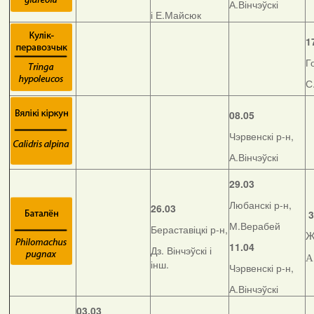
А.Вінчэўскі
і Е.Майсюк
1
Г
С
08.05
Чэрвенскі р-н,
А.Вінчэўскі
29.03
Любанскі р-н,
26.03
3
М.Верабей
Бераставіцкі р-н,
Ж
11.04
Дз. Вінчэўскі і
А
інш.
Чэрвенскі р-н,
А.Вінчэўскі
03.03