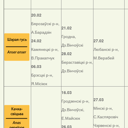
20.02
Бярозаўскі р-н,
21.02
А.Барадзін
Гродна,
24.02
27.02
Дз.Вінчэўскі
Камянецкі р-н,
Любанскі р-н,
28.02
В.Пракапчук
М.Верабей
Бераставіцкі р-н,
06.03
Дз.Вінчэўскі
Брэсцкі р-н,
Я.Місіюк
16.03
27.03
Гродзенскі р-н,
Мінскі р-н,
Дз.Вінчэўскі,
С.Каспяровіч
Е.Майсюк
Чэрвенскі р-н,
26.03