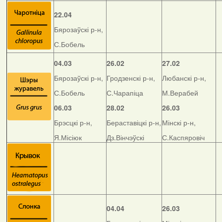
22.04
Бярозаўскі р-н,
С.Бобель
04.03
26.02
27.02
Бярозаўскі р-н,
Гродзенскі р-н,
Любанскі р-н,
С.Бобель
С.Чарапіца
М.Верабей
06.03
28.02
26.03
Брэсцкі р-н,
Бераставіцкі р-н,
Мінскі р-н,
Я.Місіюк
Дз.Вінчэўскі
С.Каспяровіч
04.04
26.03