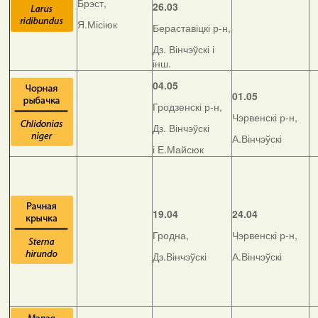
Брэст,
26.03
Я.Місіюк
Бераставіцкі р-н,
Дз. Вінчэўскі і
інш.
04.05
01.05
Гродзенскі р-н,
Чэрвенскі р-н,
Дз. Вінчэўскі
А.Вінчэўскі
і Е.Майсюк
19.04
24.04
Гродна,
Чэрвенскі р-н,
Дз.Вінчэўскі
А.Вінчэўскі