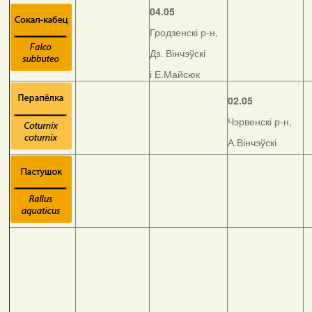
04.05
Гродзенскі р-н,
Дз. Вінчэўскі
і Е.Майсюк
02.05
Чэрвенскі р-н,
А.Вінчэўскі