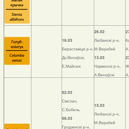
26.02
2
16.03
Любанскі р-н,
К
Бераставіцкі р-н,
М.Верабей
А
Дз.Вінчэўскі,
13.03
2
Е.Майсюк
Чэрвенскі р-н,
Ж
А.Вінчэўскі
А
02.03
Свіслач,
15.03
С.Бобель
Любанскі р-н,
06.03
М.Верабей
Гродзенскі р-н,