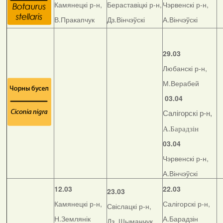
Камянецкі р-н,
Бераставіцкі р-н,
Чэрвенскі р-н,
В.Пракапчук
Дз.Вінчэўскі
А.Вінчэўскі
29.03
Любанскі р-н,
М.Верабей
03.04
Салігорскі р-н,
А.Барадзін
03.04
Чэрвенскі р-н,
А.Вінчэўскі
12.03
22.03
23.03
Камянецкі р-н,
Салігорскі р-н,
Свіслацкі р-н,
Н.Землянік
А.Барадзін
Дз. Шыманчук