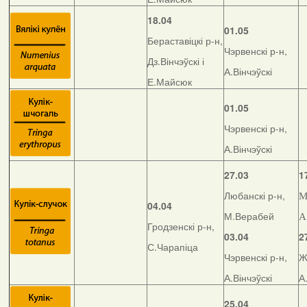
18.04
01.05
Бераставіцкі р-н,
Чэрвенскі р-н,
Дз.Вінчэўскі і
А.Вінчэўскі
Е.Майсюк
01.05
Чэрвенскі р-н,
А.Вінчэўскі
27.03
1
Любанскі р-н,
М
04.04
М.Верабей
А
Гродзенскі р-н,
03.04
2
С.Чарапіца
Чэрвенскі р-н,
Ж
А.Вінчэўскі
А
25.04