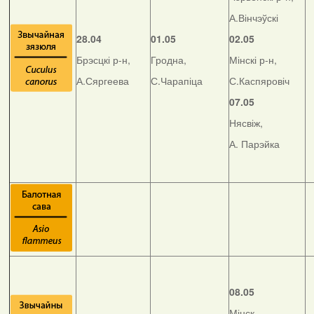
А.Вінчэўскі
28.04
01.05
02.05
Брэсцкі р-н,
Гродна,
Мінскі р-н,
А.Сяргеева
С.Чарапіца
С.Каспяровіч
07.05
Нясвіж,
А. Парэйка
08.05
Мінск,