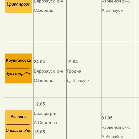
Бярозаўскі р-н,
Чэрвенскі р-н,
С.Бобель
А.Вінчэўскі
24.04
19.04
Бярозаўскі р-н,
Гродна,
С.Бобель
Дз.Вінчэўскі
1
2.05
Брэсцкі р-н,
01.05
А.Сяргеева
Чэрвенскі р-н,
15.05
А.Вінчэўскі