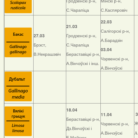
Гродзенскі р-н,
Мінскі р-н,
С.Чарапіца
С.Каспяровіч
22.03
21.03
Салігорскі р-н,
27.03
Гродзенскі р-н,
А.Барадзін
Брэст,
С.Чарапіца
03.04
В.Некрашэвіч
Бераставіцкі р-н,
Чэрвенскі р-н,
А.Вінчэўскі і інш.
А.Вінчэўскі
18.04
3
11.04
Бераставіцкі р-н,
Чэрвенскі р-н,
Ж
Дз.Вінчэўскі і
А.Вінчэўскі
А
Е.Майсюк