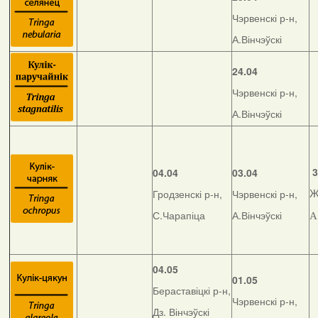
Чэрвенскі р-н,
А.Вінчэўскі
24.04
Чэрвенскі р-н,
А.Вінчэўскі
3
04.04
03.04
Гродзенскі р-н,
Чэрвенскі р-н,
Ж
С.Чарапіца
А.Вінчэўскі
А
04.05
01.05
Бераставіцкі р-н,
Чэрвенскі р-н,
Дз. Вінчэўскі