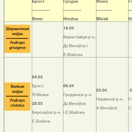
Б
рэст
Гродна
Мінск
Г
------------
------------
-----------
--
Brest
Hrodna
Minsk
H
18.04
Бераставіцкі р-н,
Дз.Вінчэўскі і
Е.Майсюк
04.03
Брэст,
06.04
03.04
0
Я.Місіюк
Гродзенскі р-н,
Чэрвенскі р-н,
Г
28.03
Дз.Вінчэўскі
А.Вінчэўскі
С
Бярозаўскі р-н,
і Е.Майсюк
С.Бобель