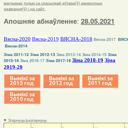
магчымае толькі са спасылкай аўтара(ў) канкрэтных
назірання(ў) і на сайт.
:
Апошняе абнаўленне
28.05.2021
Вясна-2020
Вясна-2019
ВЯСНА-2018
Вясна-2017
ВЯСН
Вясна-2014
Зіма 2011-12
Зіма 2012-13
Зіма 2013-14
Зіма 2014-15
Зіма
Зіма 2018-19
Зіма
2015-16
Зіма 2016-17
Зіма 2017-18
2019-20
Згарнуць/разгарнуць