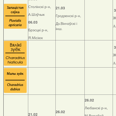
Столінскі р-н,
21.03
3
А.Шэўчык
Гродзенскі р-н,
Ж
06.03
Дз.Вінчэўскі і
А
інш.
Брэсцкі р-н,
Я.Місіюк
3
Ж
А
26.02
Любанскі р-н,
26.02
21.02
М.Верабей