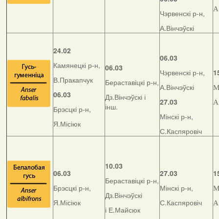
А
Чэрвенскі р-н,
А.Вінчэўскі
24.02
06.03
Камянецкі р-н,
06.03
Чэрвенскі р-н,
1
В.Пракапчук
Бераставіцкі р-н,
А.Вінчэўскі
М
06.03
Дз.Вінчэўскі і
27.03
А
інш.
Брэсцкі р-н,
Мінскі р-н,
Я.Місіюк
С.Каспяровіч
10.03
06.03
27.03
1
Бераставіцкі р-н,
Брэсцкі р-н,
Мінскі р-н,
М
Дз.Вінчэўскі
Я.Місіюк
С.Каспяровіч
А
і Е.Майсюк