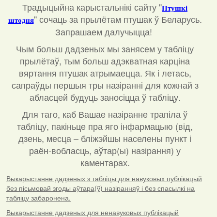
Традыцыйна карыстальнікі сайту "
Птушкі
"
сочаць за прылётам птушак ў Беларусь.
штодня
Запрашаем далучыцца!
Чым больш дадзеных мы занясем у табліцу
прылётаў, тым больш адэкватная карціна
вяртання птушак атрымаецца. Як і летась,
сапраўды першыя тры назіранні для кожнай з
абласцей будуць заносіцца ў табліцу.
Для таго, каб Вашае назіранне трапіла ў
табліцу, пакіньце пра яго інфармацыю (від,
дзень, месца – бліжэйшы населены пункт і
раён-вобласць, аўтар(ы) назірання) у
каментарах
.
Выкарыстанне дадзеных з табліцы для навуковых публікацый
без пісьмовай згоды аўтара(ў) назіранняў і без спасылкі на
табліцу забаронена.
Выкарыстанне дадзеных для ненавуковых публікацый