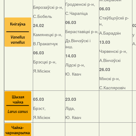
Гродзенскі р-н,
Бярозаўскі р-н,
06.03
С.Чарапіца
С.Бобель
Стаўбцоўскіі р-
06.03
н,
24.02
0
Бераставіцкі р-н,
А.Барадзін
Камянецкі р-н,
у
Дз.Вінчэўскі і
13.03
В.Пракапчук
А
інш.
Чэрвенскі р-н,
06.03
14.03
А.Вінчэўскі
Брэсцкі р-н,
Лідскі р-н,
26.03
Я.Місіюк
Ю. Квач
Мінскі р-н,
С.Каспяровіч
05.03
23.03
Брэст,
Ліда,
Я.Місіюк
Ю. Квач