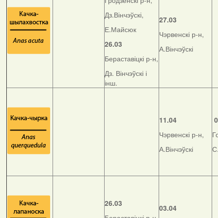
Гродзенскі р-н,
Дз.Вінчэўскі,
27.03
Е.Майсюк
Чэрвенскі р-н,
26.03
А.Вінчэўскі
Бераставіцкі р-н,
Дз. Вінчэўскі і
інш.
11.04
0
Чэрвенскі р-н,
Г
А.Вінчэўскі
С
26.03
03.04
Бераставіцкі р-н,