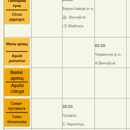
Бераставіцкі р-н,
Дз. Вінчэўскі
і Е.Майсюк
02.05
Чэрвенскі р-н,
А.Вінчэўскі
30.03
Гродна,
С.Чарапіца