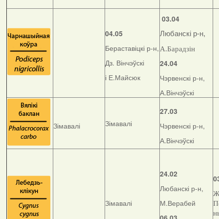
03.04
04.05
Любанскі р-н,
Бераставіцкі р-н,
А.Барадзін
Дз. Вінчэўскі
24.04
і Е.Майсюк
Чэрвенскі р-н,
А.Вінчэўскі
27.03
Зімавалі
Зімавалі
Чэрвенскі р-н,
А.Вінчэўскі
24.02
0
Любанскі р-н,
Ж
Зімавалі
М.Верабей
П
н
06.03