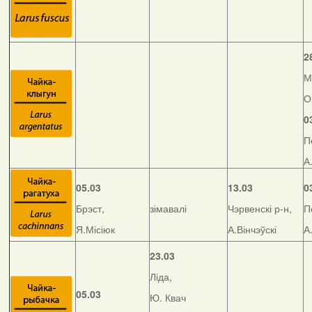
2
М
О
0
П
А
05.03
13.03
0
Брэст,
зімавалі
Чэрвенскі р-н,
П
Я.Місіюк
А.Вінчэўскі
А
23.03
Ліда,
05.03
Ю. Квач