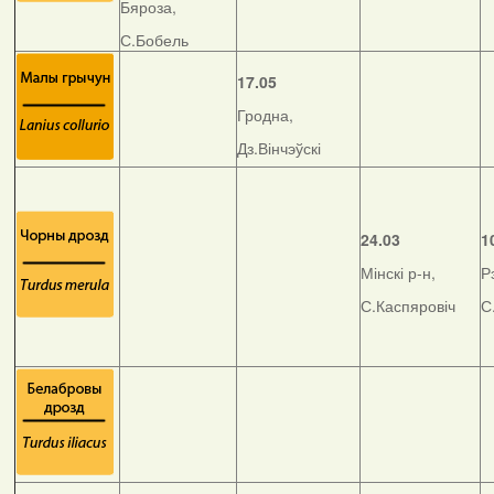
Бяроза,
С.Бобель
17.05
Гродна,
Дз.Вінчэўскі
24.03
1
Мінскі р-н,
Р
С.Каспяровіч
С