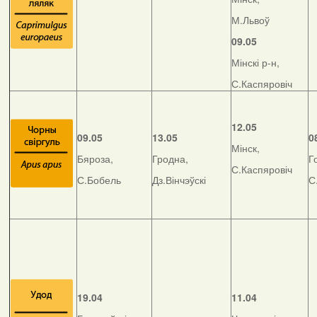
М.Львоў
09.05
Мінскі р-н,
С.Каспяровіч
12.05
09.05
13.05
0
Мінск,
Бяроза,
Гродна,
Г
С.Каспяровіч
С.Бобель
Дз.Вінчэўскі
С
19.04
11.04