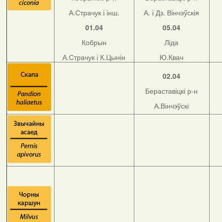
А.Страчук і інш.
А. і Дз. Вінчэўскія
01.04
05.04
Кобрын
Ліда
А.Страчук і К.Цынін
Ю.Квач
02.04
Бераставіцкі р-н
А.Вінчэўскі