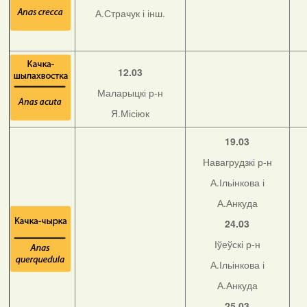
А.Страчук і інш.
12.03
Маларыцкі р-н
Я.Місіюк
19.03
Навагрудзкі р-н
А.Ільінкова і
А.Анкуда
24.03
Іўеўскі р-н
А.Ільінкова і
А.Анкуда
25.03