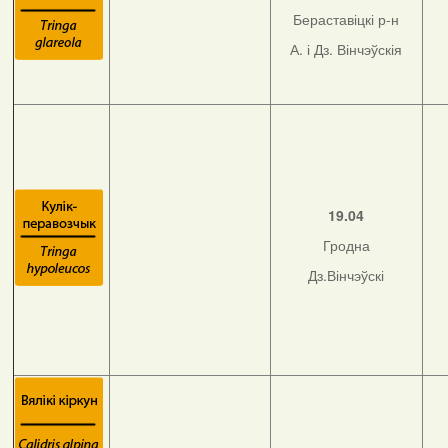
Бераставіцкі р-н
А. і Дз. Вінчэўскія
19.04
Гродна
Дз.Вінчэўскі