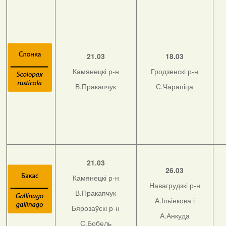
21.03
18.03
Камянецкі р-н
Гродзенскі р-н
В.Пракапчук
С.Чарапіца
21.03
26.03
Камянецкі р-н
Навагрудзкі р-н
В.Пракапчук
А.Ільінкова і
Бярозаўскі р-н
А.Анкуда
С.Бобель