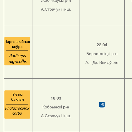
Жабінкаўскі р-н
А.Страчук і інш.
22.04
Бераставіцкі р-н
А. і Дз. Вінчэўскія
18.03
Кобрынскі р-н
А.Страчук і інш.