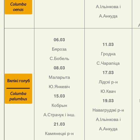
А.Ільінкова і
А.Анкуда
06.03
11.03
Бяроза
Гродна
С.Бобель
С.Чарапіца
08.03
17.03
Маларыта
Лідскі р-н
Ю.Янкевіч
Ю.Квач
15.03
19.03
Кобрын
Навагрудзкі р-н
А.Страчук і інш.
А.Ільінкова і
21.03
А.Анкуда
Камянецкі р-н