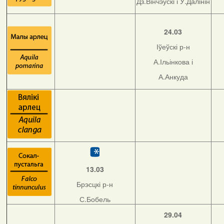
Дз.Вінчэўскі і У.Далінін
24.03
Іўеўскі р-н
А.Ільінкова і
А.Анкуда
13.03
Брэсцкі р-н
С.Бобель
29.04