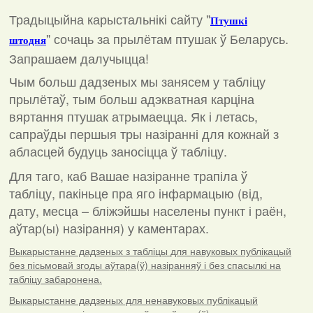
Традыцыйна карыстальнікі сайту "
Птушкі
"
сочаць за прылётам птушак ў Беларусь.
штодня
Запрашаем далучыцца!
Чым больш дадзеных мы занясем у табліцу
прылётаў, тым больш адэкватная карціна
вяртання птушак атрымаецца. Як і летась,
сапраўды першыя тры назіранні для кожнай з
абласцей будуць заносіцца ў табліцу.
Для таго, каб Вашае назіранне трапіла ў
табліцу, пакіньце пра яго інфармацыю (від,
дату, месца – бліжэйшы населены пункт і раён,
аўтар(ы) назірання) у каментарах
.
Выкарыстанне дадзеных з табліцы для навуковых публікацый
без пісьмовай згоды аўтара(ў) назіранняў і без спасылкі на
табліцу забаронена.
Выкарыстанне дадзеных для ненавуковых публікацый