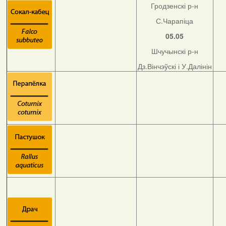
Гродзенскі р-н
С.Чарапіца
05.05
Шчучынскі р-н
Дз.Вінчэўскі і У.Далінін