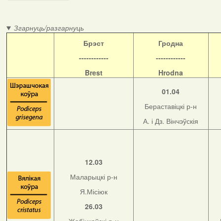
Згарнуць/разгарнуць
Б
рэст
Гродна
------------
------------
Brest
Hrodna
01.04
Бераставіцкі р-н
А. і Дз. Вінчэўскія
12.03
Маларыцкі р-н
Я.Місіюк
26.03