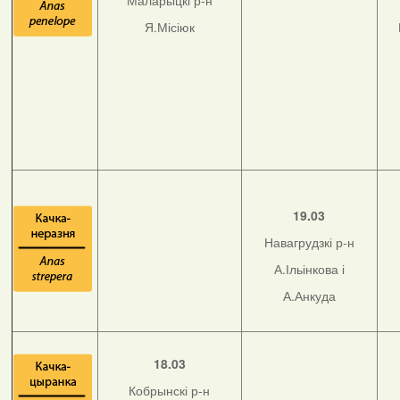
Маларыцкі р-н
Я.Місіюк
19.03
Навагрудзкі р-н
А.Ільінкова і
А.Анкуда
18.03
Кобрынскі р-н