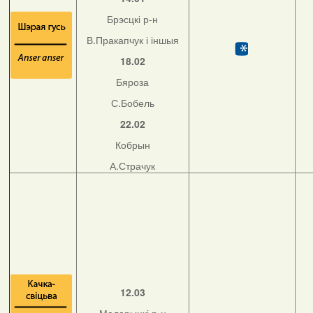
Брэсцкі р-н
В.Пракапчук і іншыя
18.02
Бяроза
С.Бобель
22.02
Кобрын
А.Страчук
12.03