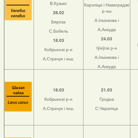
В.Кузько
Карэліцкі і Наваградзкі
р-ны
28.02
А.Ільінкова і
Бяроза
А.Анкуда
С.Бобель
24.03
18.03
Іўеўскі р-н
Кобрынскі р-н
А.Ільінкова і
А.Страчук і інш.
А.Анкуда
18.03
21.03
Кобрынскі р-н
Гродна
А.Страчук і інш.
С.Чарапіца