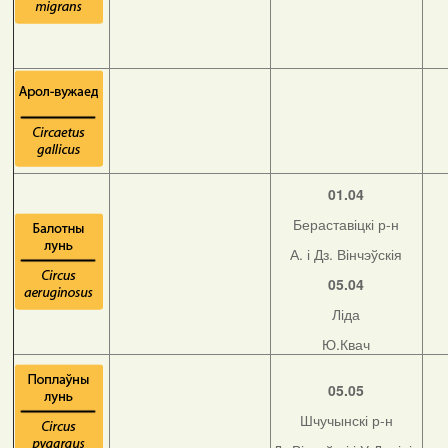
01.04
Бераставіцкі р-н
А. і Дз. Вінчэўскія
05.04
Ліда
Ю.Квач
05.05
Шчучынскі р-н