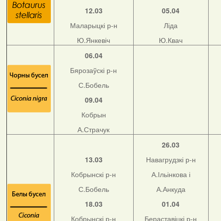
12.03
05.04
Маларыцкі р-н
Ліда
Ю.Янкевіч
Ю.Квач
06.04
Бярозаўскі р-н
С.Бобель
09.04
Кобрын
А.Страчук
26.03
13.03
Навагрудзкі р-н
Кобрынскі р-н
А.Ільінкова і
С.Бобель
А.Анкуда
18.03
01.04
Кобрынскі р-н
Бераставіцкі р-н