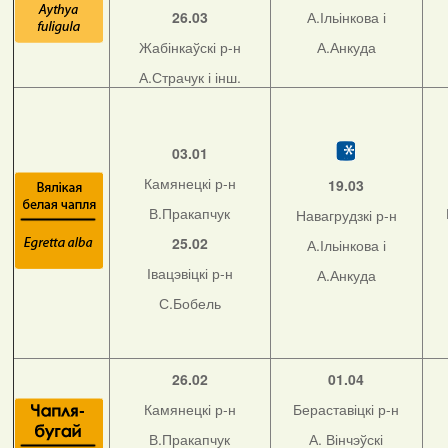
26.03
А.Ільінкова і
Жабінкаўскі р-н
А.Анкуда
А.Страчук і інш.
03.01
Камянецкі р-н
19.03
В.Пракапчук
Навагрудзкі р-н
25.02
А.Ільінкова і
Івацэвіцкі р-н
А.Анкуда
С.Бобель
26.02
01.04
Камянецкі р-н
Бераставіцкі р-н
В.Пракапчук
А. Вінчэўскі