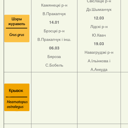
Свіслацкі р-н
Камянецкі р-н
Дз.Шыманчук
В.Пракапчук
12.03
14.01
Лідскі р-н
Брэсцкі р-н
Ю.Квач
В.Пракапчук і інш.
19.03
06.03
Навагрудзкі р-н
Бяроза
А.Ільінкова і
С.Бобель
А.Анкуда