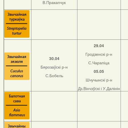
В.Пракапчук
29.04
Гродзенскі р-н
30.04
С.Чарапіца
Бярозаўскі р-н
05.05
С.Бобель
Шчучынскі р-н
Дз.Вінчэўскі і У.Далінін