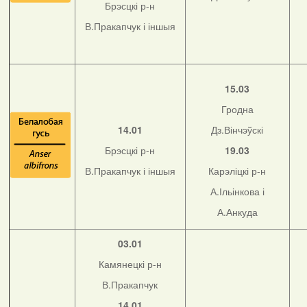
Брэсцкі р-н
В.Пракапчук і іншыя
15.03
Гродна
14.01
Дз.Вінчэўскі
Брэсцкі р-н
19.03
В.Пракапчук і іншыя
Карэліцкі р-н
А.Ільінкова і
А.Анкуда
03.01
Камянецкі р-н
В.Пракапчук
14.01