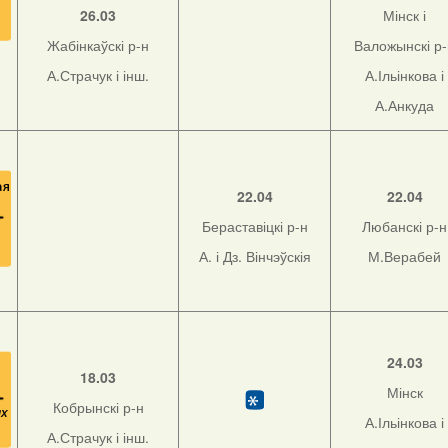
26.03
Мінск і
Жабінкаўскі р-н
Валожынскі р
А.Страчук і інш.
А.Ільінкова і
А.Анкуда
22.04
22.04
Бераставіцкі р-н
Любанскі р-н
А. і Дз. Вінчэўскія
М.Верабей
24.03
18.03
Мінск
Кобрынскі р-н
А.Ільінкова і
А.Страчук і інш.