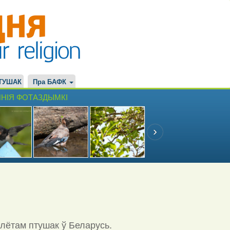
ТУШАК
Пра БАФК
НІЯ ФОТАЗДЫМКІ
ылётам птушак ў Беларусь.