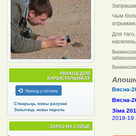
Запраша
Чым боль
атрымаец
Для таго,
населены 
Выкарыстанн
забаронена
Выкарыстанн
УВАХОД ДЛЯ
Апошн
КАРЫСТАЛЬНІКАЎ
Вясна-2
Уваход у сістэму
Вясна-2
Стварыць новы рахунак
Запытаць новы пароль
Зіма 20
2018-19
ЗАРАЗ НА САЙЦЕ