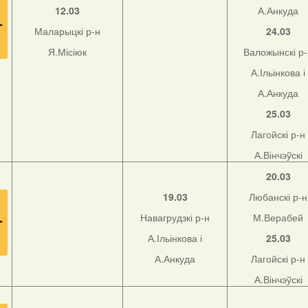
12.03
А.Анкуда
Маларыцкі р-н
24.03
Я.Місіюк
Валожынскі р
А.Ільінкова і
А.Анкуда
25.03
Лагойскі р-н
А.Вінчэўскі
20.03
19.03
Любанскі р-н
Навагрудзкі р-н
М.Верабей
А.Ільінкова і
25.03
А.Анкуда
Лагойскі р-н
А.Вінчэўскі