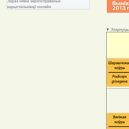
Зараз няма зарэгістраваных
карыстальнікаў онлайн.
Згарнуць