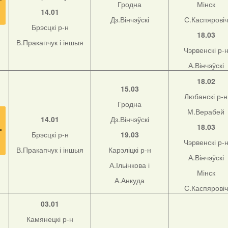
Гродна
Мінск
14.01
Дз.Вінчэўскі
С.Каспяровіч
Брэсцкі р-н
18.03
В.Пракапчук і іншыя
Чэрвенскі р-
А.Вінчэўскі
18.02
15.03
Любанскі р-н
Гродна
М.Верабей
14.01
Дз.Вінчэўскі
18.03
Брэсцкі р-н
19.03
Чэрвенскі р-
В.Пракапчук і іншыя
Карэліцкі р-н
А.Вінчэўскі
А.Ільінкова і
Мінск
А.Анкуда
С.Каспяровіч
03.01
Камянецкі р-н