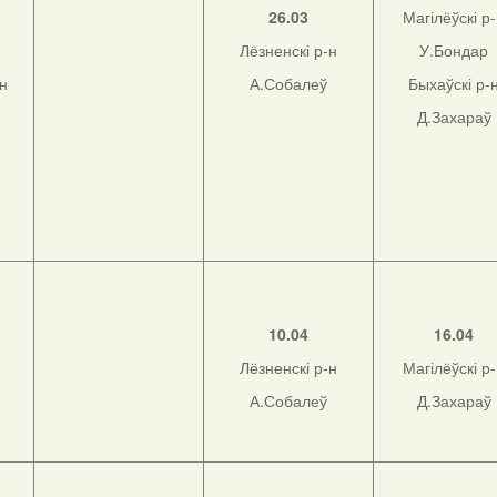
26.03
Магілёўскі р
Лёзненскі р-н
У.Бондар
-н
А.Собалеў
Быхаўскі р-
Д.Захараў
10.04
16.04
Лёзненскі р-н
Магілёўскі р
А.Собалеў
Д.Захараў