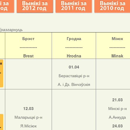
/разгарнуць
Б
рэст
Гродна
Мінск
------------
------------
-----------
Brest
Hrodna
Minsk
01.04
Бераставіцкі р-н
А. і Дз. Вінчэўскія
21.03
12.03
Мінскі р-н
Маларыцкі р-н
А.Анкуда
Я.Місіюк
24.03