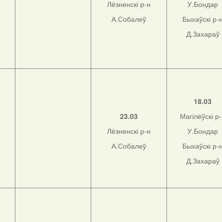
Лёзненскі р-н
У.Бондар
А.Собалеў
Быхаўскі р-
Д.Захараў
н
18.03
23.03
Магілёўскі р
Лёзненскі р-н
У.Бондар
н
А.Собалеў
Быхаўскі р-
Д.Захараў