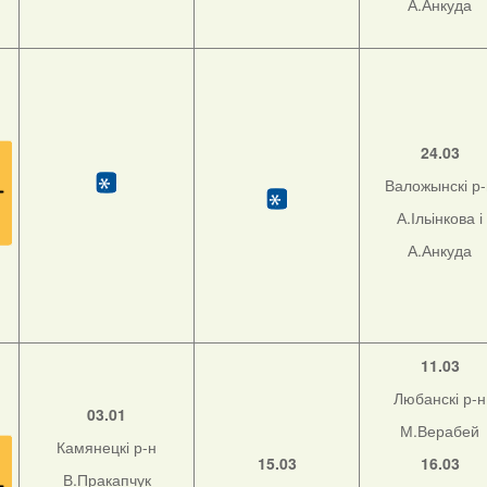
А.Анкуда
24.03
Валожынскі р
А.Ільінкова і
А.Анкуда
11.03
Любанскі р-н
03.01
М.Верабей
Камянецкі р-н
15.03
16.03
В.Пракапчук