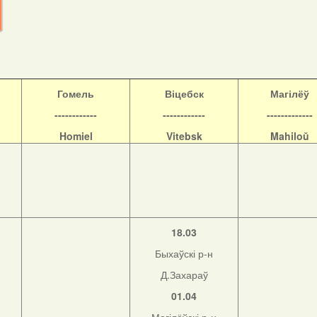
Гомель
Віцебск
Магілёў
------------
------------
-------------
Homiel
Vitebsk
Mahiloŭ
18.03
Быхаўскі р-н
Д.Захараў
01.04