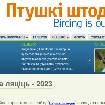
ПРА BIRDWATCH
ГАЛЕРЭЯ
CLUB200
ФОРУМ
СПІСЫ П
CLUB200
АПОШ
Хадулачнік (Himantopus himantopus)
Кулік-гразевік (Limicola falcinellus…
Шчурка-пчалаедка (Merops apiaster)
Чапля-кваква (Nycticorax nycticorax)
Чырвонаваллёвы гагач (Gavia stellata…
а ляціць - 2023
на карыстальнікі сайту "
"
сочаць за пр
Птушкі штодня