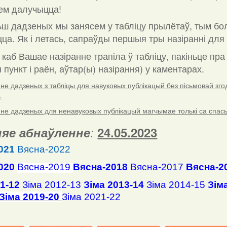
ем далучыцца!
ш дадзеных мы занясем у табліцу прылётаў, тым бо
ца. Як і летась, сапраўды першыя тры назіранні для 
 каб Вашае назіранне трапіла ў табліцу, пакіньце пр
пункт і раён, аўтар(ы) назірання) у каментарах
.
е дадзеных з табліцы для навуковых публікацый без пісьмовай згоды
.
е дадзеных для ненавуковых публікацый магчымае толькі са спасылк
яе абнаўленне
:
24.05.2023
021
Вясна-2022
020
Вясна-2019
Вясна-2018
Вясна-2017
Вясна-2
11-12
Зіма 2012-13
Зіма 2013-14
Зіма 2014-15
Зім
Зіма 2019-20
Зіма 2021-22