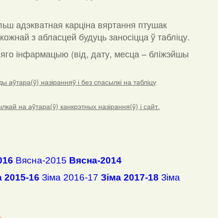
льш адэкватная карціна вяртання птушак
кожнай з абласцей будуць заносіцца ў табліцу.
а яго інфармацыю (від, дату, месца – бліжэйшы
 аўтара(ў) назіранняў і без спасылкі на табліцу
ай на аўтара(ў) канкрэтных назірання(ў) і сайт.
016
Вясна-2015
Вясна-2014
а 2015-16
Зіма 2016-17
Зіма 2017-18
Зіма