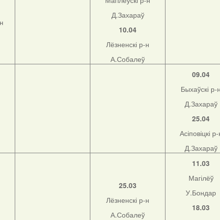
Магілёўскі р-н
Д.Захараў
-н
10.04
Лёзненскі р-н
А.Собалеў
09.04
Быхаўскі р-
Д.Захараў
25.04
Асіповіцкі р-
Д.Захараў
11.03
Магілёў
25.03
У.Бондар
Лёзненскі р-н
18.03
А.Собалеў