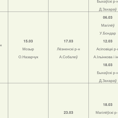
Быхаўскі р-
Д.Захараў
06.03
Магілёў
У.Бондар
15.03
17.03
12.03
-н
Мозыр
Лёзненскі р-н
Асіповіцкі р-
О.Назарчук
А.Собалеў
А.Ільінкова і і
18.03
Быхаўскі р-
Д.Захараў
18.03
23.03
Магілёўскі р