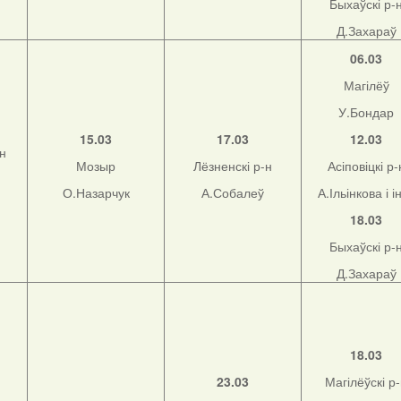
Быхаўскі р-
Д.Захараў
06.03
Магілёў
У.Бондар
15.03
17.03
12.03
-н
Мозыр
Лёзненскі р-н
Асіповіцкі р-
О.Назарчук
А.Собалеў
А.Ільінкова і і
18.03
Быхаўскі р-
Д.Захараў
18.03
23.03
Магілёўскі р