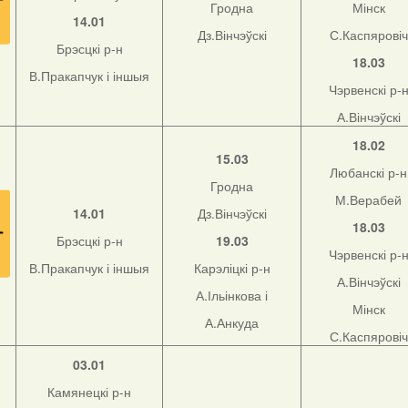
Гродна
Мінск
14.01
Дз.Вінчэўскі
С.Каспяровіч
Брэсцкі р-н
18.03
В.Пракапчук і іншыя
Чэрвенскі р-
А.Вінчэўскі
18.02
15.03
Любанскі р-н
Гродна
М.Верабей
14.01
Дз.Вінчэўскі
18.03
Брэсцкі р-н
19.03
Чэрвенскі р-
В.Пракапчук і іншыя
Карэліцкі р-н
А.Вінчэўскі
А.Ільінкова і
Мінск
А.Анкуда
С.Каспяровіч
03.01
Камянецкі р-н