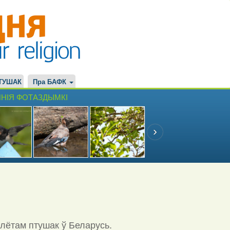
ТУШАК
Пра БАФК
НІЯ ФОТАЗДЫМКІ
ылётам птушак ў Беларусь.