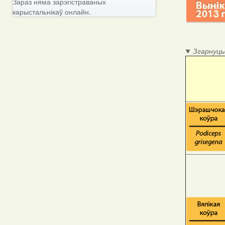
Зараз няма зарэгістраваных
карыстальнікаў онлайн.
Згарнуць