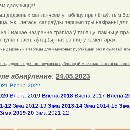
ем далучыцца!
ш дадзеных мы занясем у табліцу прылётаў, тым бо
ца. Як і летась, сапраўды першыя тры назіранні для 
 каб Вашае назіранне трапіла ў табліцу, пакіньце пр
пункт і раён, аўтар(ы) назірання) у каментарах
.
е дадзеных з табліцы для навуковых публікацый без пісьмовай згоды
.
е дадзеных для ненавуковых публікацый магчымае толькі са спасылк
яе абнаўленне
:
24.05.2023
021
Вясна-2022
020
Вясна-2019
Вясна-2018
Вясна-2017
Вясна-2
11-12
Зіма 2012-13
Зіма 2013-14
Зіма 2014-15
Зім
Зіма 2019-20
Зіма 2021-22