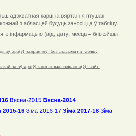
льш адэкватная карціна вяртання птушак
кожнай з абласцей будуць заносіцца ў табліцу.
а яго інфармацыю (від, дату, месца – бліжэйшы
 аўтара(ў) назіранняў і без спасылкі на табліцу
ай на аўтара(ў) канкрэтных назірання(ў) і сайт.
016
Вясна-2015
Вясна-2014
а 2015-16
Зіма 2016-17
Зіма 2017-18
Зіма