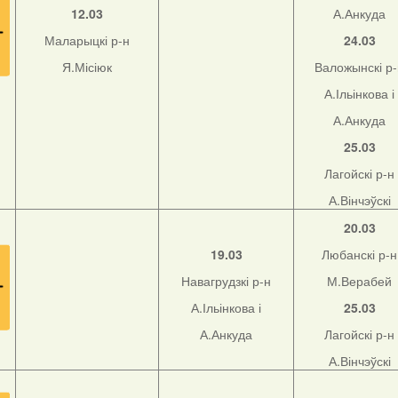
12.03
А.Анкуда
Маларыцкі р-н
24.03
Я.Місіюк
Валожынскі р
А.Ільінкова і
А.Анкуда
25.03
Лагойскі р-н
А.Вінчэўскі
20.03
19.03
Любанскі р-н
Навагрудзкі р-н
М.Верабей
А.Ільінкова і
25.03
А.Анкуда
Лагойскі р-н
А.Вінчэўскі