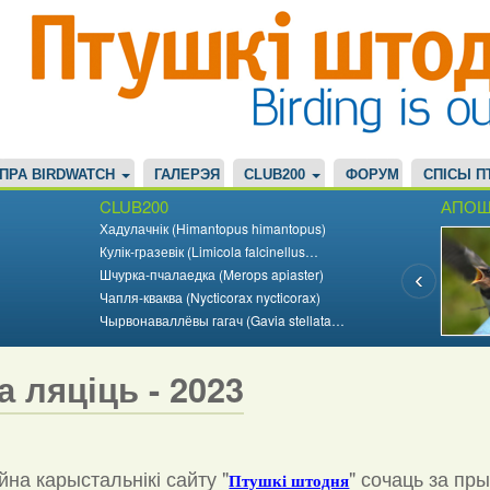
ПРА BIRDWATCH
ГАЛЕРЭЯ
CLUB200
ФОРУМ
СПІСЫ П
CLUB200
АПОШ
Хадулачнік (Himantopus himantopus)
Кулік-гразевік (Limicola falcinellus…
Шчурка-пчалаедка (Merops apiaster)
Чапля-кваква (Nycticorax nycticorax)
Чырвонаваллёвы гагач (Gavia stellata…
а ляціць - 2023
на карыстальнікі сайту "
"
сочаць за пр
Птушкі штодня