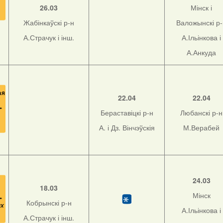
26.03
Мінск і
Жабінкаўскі р-н
Валожынскі р
А.Страчук і інш.
А.Ільінкова і
А.Анкуда
22.04
22.04
Бераставіцкі р-н
Любанскі р-н
А. і Дз. Вінчэўскія
М.Верабей
24.03
18.03
Мінск
Кобрынскі р-н
А.Ільінкова і
А.Страчук і інш.