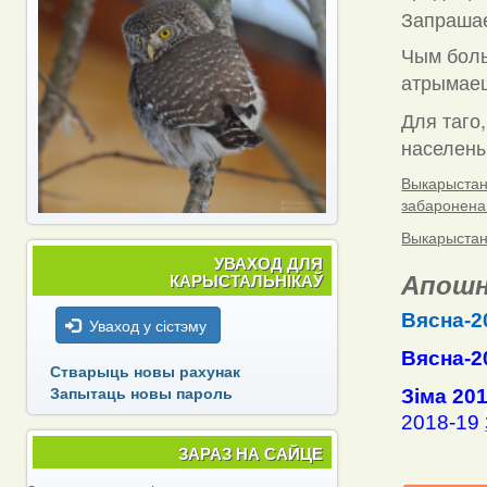
Запраша
Чым боль
атрымаец
Для таго,
населены 
Выкарыстанн
забаронена
Выкарыстанн
УВАХОД ДЛЯ
Апошн
КАРЫСТАЛЬНІКАЎ
Вясна-2
Уваход у сістэму
Вясна-2
Стварыць новы рахунак
Запытаць новы пароль
Зіма 20
2018-19
ЗАРАЗ НА САЙЦЕ