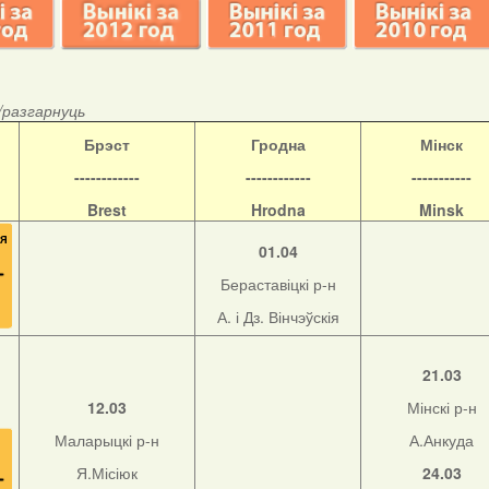
/разгарнуць
Б
рэст
Гродна
Мінск
------------
------------
-----------
Brest
Hrodna
Minsk
01.04
Бераставіцкі р-н
А. і Дз. Вінчэўскія
21.03
12.03
Мінскі р-н
Маларыцкі р-н
А.Анкуда
Я.Місіюк
24.03