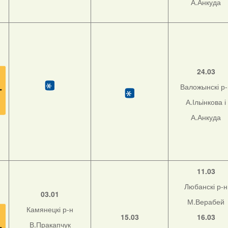
А.Анкуда
24.03
Валожынскі р
А.Ільінкова і
А.Анкуда
11.03
Любанскі р-н
03.01
М.Верабей
Камянецкі р-н
15.03
16.03
В.Пракапчук