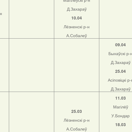
Магілёўскі р-н
Д.Захараў
-н
10.04
Лёзненскі р-н
А.Собалеў
09.04
Быхаўскі р-
Д.Захараў
25.04
Асіповіцкі р-
Д.Захараў
11.03
Магілёў
25.03
У.Бондар
Лёзненскі р-н
18.03
А.Собалеў