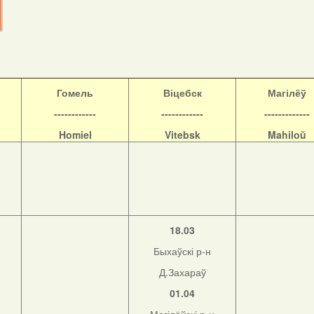
Гомель
Віцебск
Магілёў
------------
------------
-------------
Homiel
Vitebsk
Mahiloŭ
18.03
Быхаўскі р-н
Д.Захараў
01.04