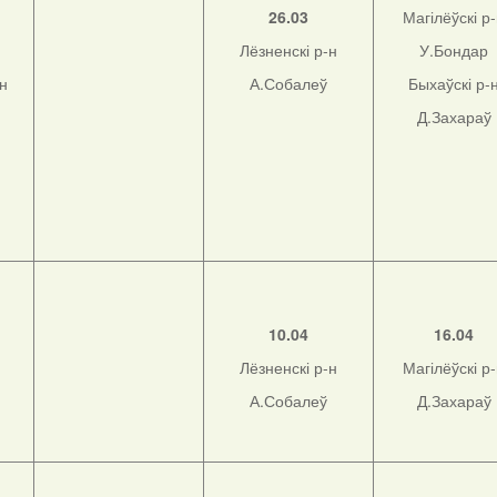
26.03
Магілёўскі р
Лёзненскі р-н
У.Бондар
-н
А.Собалеў
Быхаўскі р-
Д.Захараў
10.04
16.04
Лёзненскі р-н
Магілёўскі р
А.Собалеў
Д.Захараў