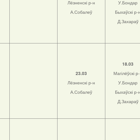
Лёзненскі р-н
У.Бондар
А.Собалеў
Быхаўскі р-
Д.Захараў
н
18.03
23.03
Магілёўскі р
Лёзненскі р-н
У.Бондар
н
А.Собалеў
Быхаўскі р-
Д.Захараў