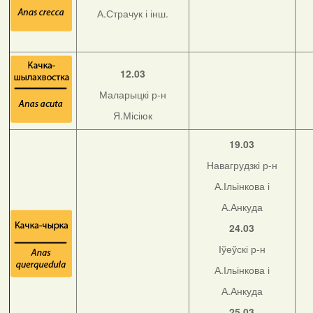
А.Страчук і інш.
12.03
Маларыцкі р-н
Я.Місіюк
19.03
Навагрудзкі р-н
А.Ільінкова і
А.Анкуда
24.03
Іўеўскі р-н
А.Ільінкова і
А.Анкуда
25.03