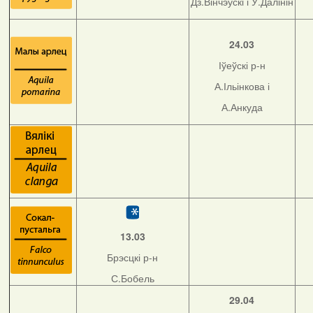
Дз.Вінчэўскі і У.Далінін
24.03
Іўеўскі р-н
А.Ільінкова і
А.Анкуда
13.03
Брэсцкі р-н
С.Бобель
29.04