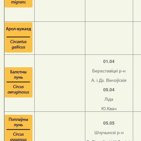
01.04
Бераставіцкі р-н
А. і Дз. Вінчэўскія
05.04
Ліда
Ю.Квач
05.05
Шчучынскі р-н