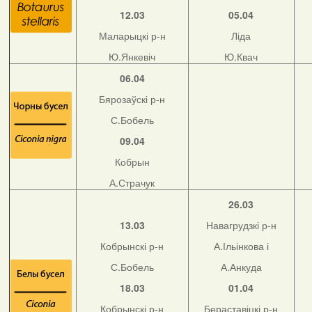
12.03
05.04
Маларыцкі р-н
Ліда
Ю.Янкевіч
Ю.Квач
06.04
Бярозаўскі р-н
С.Бобель
09.04
Кобрын
А.Страчук
26.03
13.03
Навагрудзкі р-н
Кобрынскі р-н
А.Ільінкова і
С.Бобель
А.Анкуда
18.03
01.04
Кобрынскі р-н
Бераставіцкі р-н