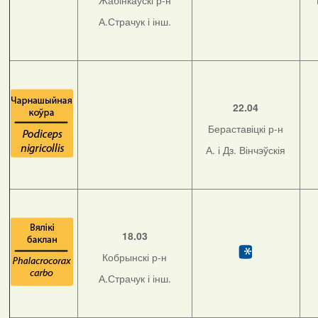
Жабінкаўскі р-н
А.Страчук і інш.
22.04
Бераставіцкі р-н
А. і Дз. Вінчэўскія
18.03
Кобрынскі р-н
А.Страчук і інш.