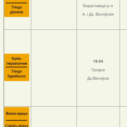
Бераставіцкі р-н
А. і Дз. Вінчэўскія
19.04
Гродна
Дз.Вінчэўскі