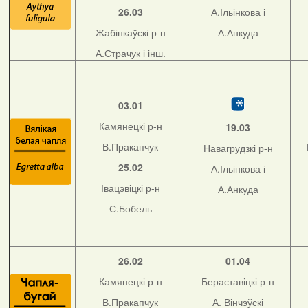
26.03
А.Ільінкова і
Жабінкаўскі р-н
А.Анкуда
А.Страчук і інш.
03.01
Камянецкі р-н
19.03
В.Пракапчук
Навагрудзкі р-н
25.02
А.Ільінкова і
Івацэвіцкі р-н
А.Анкуда
С.Бобель
26.02
01.04
Камянецкі р-н
Бераставіцкі р-н
В.Пракапчук
А. Вінчэўскі