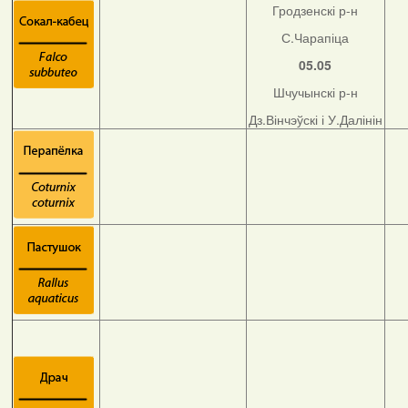
Гродзенскі р-н
С.Чарапіца
05.05
Шчучынскі р-н
Дз.Вінчэўскі і У.Далінін