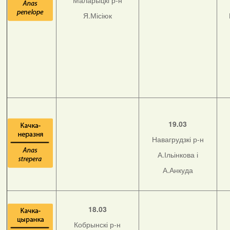
Маларыцкі р-н
Я.Місіюк
19.03
Навагрудзкі р-н
А.Ільінкова і
А.Анкуда
18.03
Кобрынскі р-н