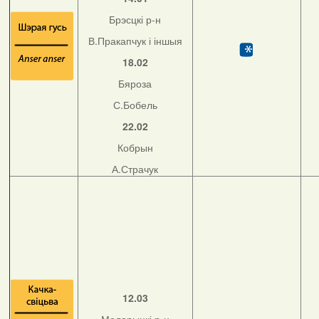
Брэсцкі р-н
В.Пракапчук і іншыя
18.02
Бяроза
С.Бобель
22.02
Кобрын
А.Страчук
12.03