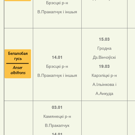
Брэсцкі р-н
В.Пракапчук і іншыя
15.03
Гродна
14.01
Дз.Вінчэўскі
Брэсцкі р-н
19.03
В.Пракапчук і іншыя
Карэліцкі р-н
А.Ільінкова і
А.Анкуда
03.01
Камянецкі р-н
В.Пракапчук
14.01