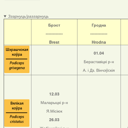
Згарнуць/разгарнуць
Б
рэст
Гродна
------------
------------
Brest
Hrodna
01.04
Бераставіцкі р-н
А. і Дз. Вінчэўскія
12.03
Маларыцкі р-н
Я.Місіюк
26.03