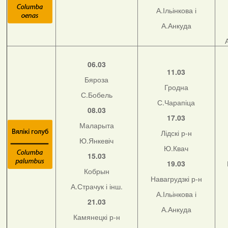
А.Ільінкова і
А.Анкуда
06.03
11.03
Бяроза
Гродна
С.Бобель
С.Чарапіца
08.03
17.03
Маларыта
Лідскі р-н
Ю.Янкевіч
Ю.Квач
15.03
19.03
Кобрын
Навагрудзкі р-н
А.Страчук і інш.
А.Ільінкова і
21.03
А.Анкуда
Камянецкі р-н