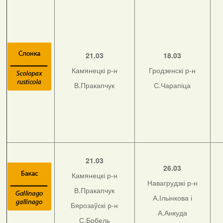
21.03
18.03
Камянецкі р-н
Гродзенскі р-н
В.Пракапчук
С.Чарапіца
21.03
26.03
Камянецкі р-н
Навагрудзкі р-н
В.Пракапчук
А.Ільінкова і
Бярозаўскі р-н
А.Анкуда
С.Бобель