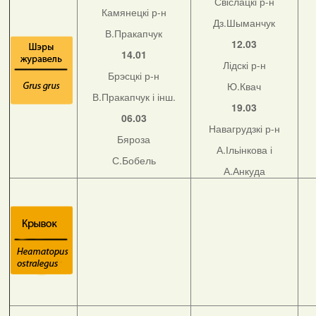
Свіслацкі р-н
Камянецкі р-н
Дз.Шыманчук
В.Пракапчук
12.03
14.01
Лідскі р-н
Брэсцкі р-н
Ю.Квач
В.Пракапчук і інш.
19.03
06.03
Навагрудзкі р-н
Бяроза
А.Ільінкова і
С.Бобель
А.Анкуда