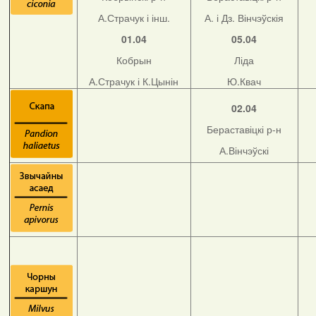
А.Страчук і інш.
А. і Дз. Вінчэўскія
01.04
05.04
Кобрын
Ліда
А.Страчук і К.Цынін
Ю.Квач
02.04
Бераставіцкі р-н
А.Вінчэўскі