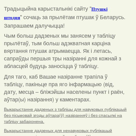
Традыцыйна карыстальнікі сайту "
Птушкі
"
сочаць за прылётам птушак ў Беларусь.
штодня
Запрашаем далучыцца!
Чым больш дадзеных мы занясем у табліцу
прылётаў, тым больш адэкватная карціна
вяртання птушак атрымаецца. Як і летась,
сапраўды першыя тры назіранні для кожнай з
абласцей будуць заносіцца ў табліцу.
Для таго, каб Вашае назіранне трапіла ў
табліцу, пакіньце пра яго інфармацыю (від,
дату, месца – бліжэйшы населены пункт і раён,
аўтар(ы) назірання) у каментарах
.
Выкарыстанне дадзеных з табліцы для навуковых публікацый
без пісьмовай згоды аўтара(ў) назіранняў і без спасылкі на
табліцу забаронена.
Выкарыстанне дадзеных для ненавуковых публікацый