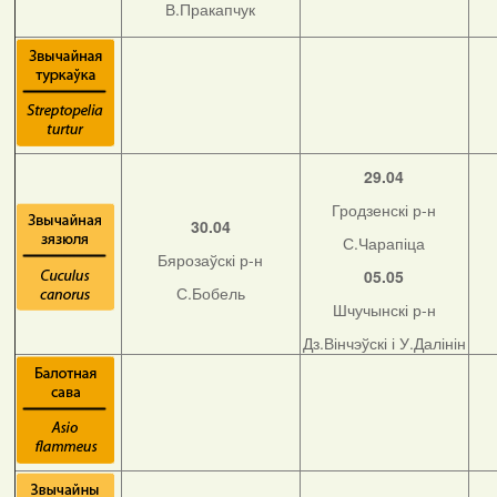
В.Пракапчук
29.04
Гродзенскі р-н
30.04
С.Чарапіца
Бярозаўскі р-н
05.05
С.Бобель
Шчучынскі р-н
Дз.Вінчэўскі і У.Далінін