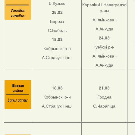
В.Кузько
Карэліцкі і Наваградзкі
р-ны
28.02
А.Ільінкова і
Бяроза
А.Анкуда
С.Бобель
24.03
18.03
Іўеўскі р-н
Кобрынскі р-н
А.Ільінкова і
А.Страчук і інш.
А.Анкуда
18.03
21.03
Кобрынскі р-н
Гродна
А.Страчук і інш.
С.Чарапіца