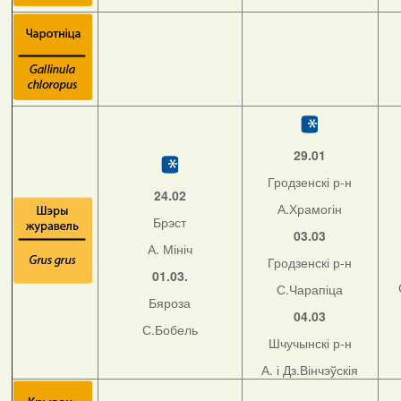
29.01
Гродзенскі р-н
24.02
А.Храмогін
Брэст
03.03
А. Мініч
Гродзенскі р-н
01.03.
С.Чарапіца
Бяроза
04.03
С.Бобель
Шчучынскі р-н
А. і Дз.Вінчэўскія