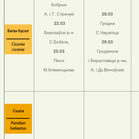
Кобрын
А. і Т. Страчукі
28.03
22.03
Гродна
Бярозаўскі р-н
С.Чарапіца
С.Бобель
29.03
25.03
Гродзенскі
Пінск
і Бераставіцкі р-ны
М.Кліменцьева
А. і Дз.Вінчэўскія