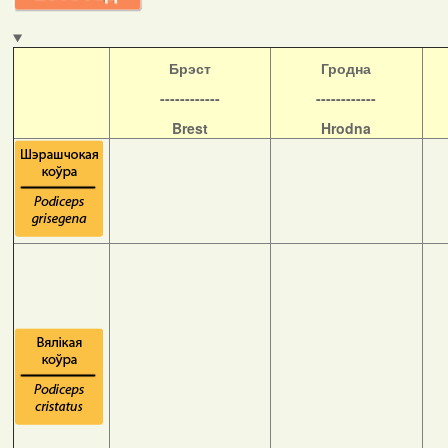
Б
рэст
Гродна
------------
------------
Brest
Hrodna