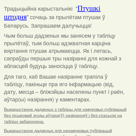
Традыцыйна карыстальнікі "
Птушкі
штодня
"
сочаць за прылётам птушак ў
Беларусь. Запрашаем далучыцца!
Чым больш дадзеных мы занясем у табліцу
прылётаў, тым больш адэкватная карціна
вяртання птушак атрымаецца. Як і летась,
сапраўды першыя тры назіранні для кожнай з
абласцей будуць заносіцца ў табліцу.
Для таго, каб Вашае назіранне трапіла ў
табліцу, пакіньце пра яго інфармацыю (від,
дату, месца – бліжэйшы населены пункт і раён,
аўтар(ы) назірання) у каментарах
.
Выкарыстанне дадзеных з табліцы для навуковых публікацый
без пісьмовай згоды аўтара(ў) назіранняў і без спасылкі на
табліцу забаронена.
Выкарыстанне дадзеных для ненавуковых публікацый