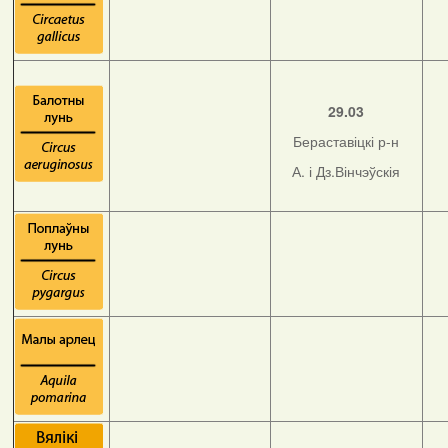
29.03
Бераставіцкі р-н
А. і Дз.Вінчэўскія