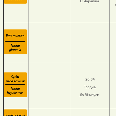
С.Чарапіца
20.04
Гродна
Дз.Вінчэўскі