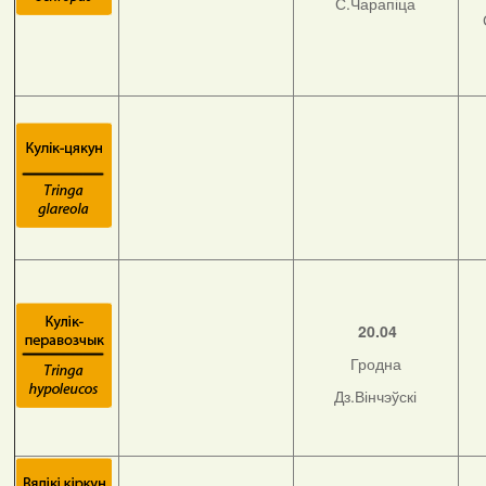
С.Чарапіца
20.04
Гродна
Дз.Вінчэўскі