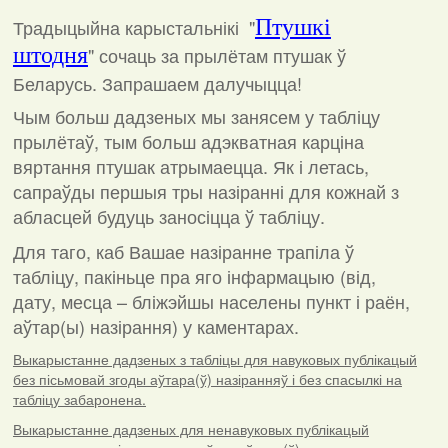
Традыцыйна карыстальнікі "
Птушкі
штодня
"
сочаць за прылётам птушак ў
Беларусь. Запрашаем далучыцца!
Чым больш дадзеных мы занясем у табліцу
прылётаў, тым больш адэкватная карціна
вяртання птушак атрымаецца. Як і летась,
сапраўды першыя тры назіранні для кожнай з
абласцей будуць заносіцца ў табліцу.
Для таго, каб Вашае назіранне трапіла ў
табліцу, пакіньце пра яго інфармацыю (від,
дату, месца – бліжэйшы населены пункт і раён,
аўтар(ы) назірання) у каментарах
.
Выкарыстанне дадзеных з табліцы для навуковых публікацый
без пісьмовай згоды аўтара(ў) назіранняў і без спасылкі на
табліцу забаронена.
Выкарыстанне дадзеных для ненавуковых публікацый