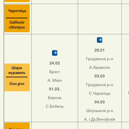
29.01
Гродзенскі р-н
24.02
А.Храмогін
Брэст
03.03
А. Мініч
Гродзенскі р-н
01.03.
С.Чарапіца
Бяроза
04.03
С.Бобель
Шчучынскі р-н
А. і Дз.Вінчэўскія