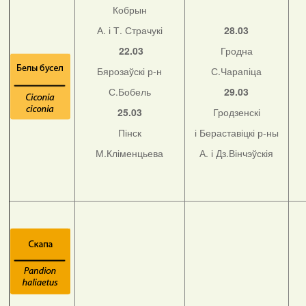
Кобрын
А. і Т. Страчукі
28.03
22.03
Гродна
Бярозаўскі р-н
С.Чарапіца
С.Бобель
29.03
25.03
Гродзенскі
Пінск
і Бераставіцкі р-ны
М.Кліменцьева
А. і Дз.Вінчэўскія