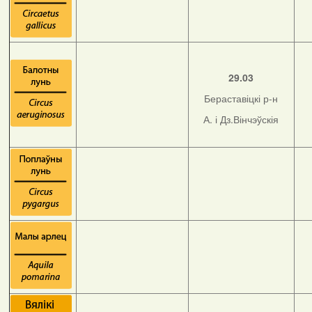
29.03
Бераставіцкі р-н
А. і Дз.Вінчэўскія