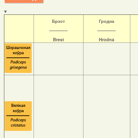
Б
рэст
Гродна
------------
------------
Brest
Hrodna