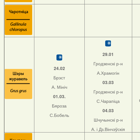
29.01
Гродзенскі р-н
24.02
А.Храмогін
Брэст
03.03
А. Мініч
Гродзенскі р-н
01.03.
С.Чарапіца
Бяроза
04.03
С.Бобель
Шчучынскі р-н
А. і Дз.Вінчэўскія