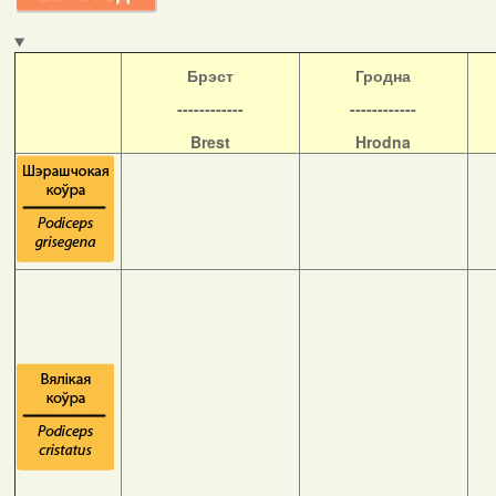
Б
рэст
Гродна
------------
------------
Brest
Hrodna