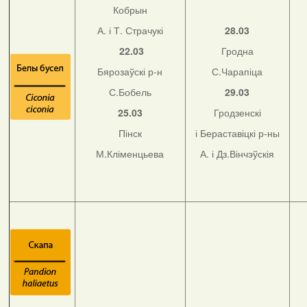
Кобрын
А. і Т. Страчукі
28.03
22.03
Гродна
Бярозаўскі р-н
С.Чарапіца
С.Бобель
29.03
25.03
Гродзенскі
Пінск
і Бераставіцкі р-ны
М.Кліменцьева
А. і Дз.Вінчэўскія