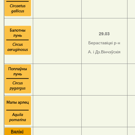
29.03
Бераставіцкі р-н
А. і Дз.Вінчэўскія