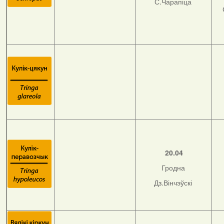
С.Чарапіца
20.04
Гродна
Дз.Вінчэўскі