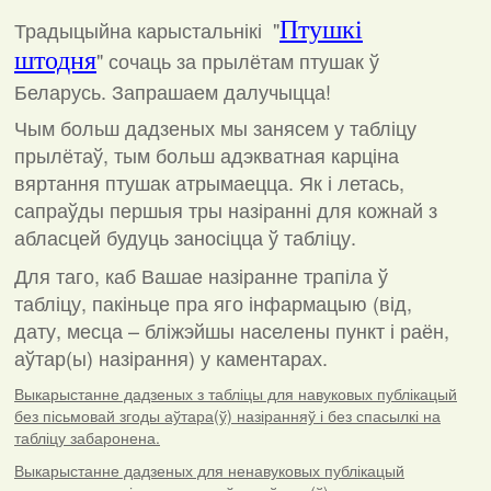
Традыцыйна карыстальнікі "
Птушкі
штодня
"
сочаць за прылётам птушак ў
Беларусь. Запрашаем далучыцца!
Чым больш дадзеных мы занясем у табліцу
прылётаў, тым больш адэкватная карціна
вяртання птушак атрымаецца. Як і летась,
сапраўды першыя тры назіранні для кожнай з
абласцей будуць заносіцца ў табліцу.
Для таго, каб Вашае назіранне трапіла ў
табліцу, пакіньце пра яго інфармацыю (від,
дату, месца – бліжэйшы населены пункт і раён,
аўтар(ы) назірання) у каментарах
.
Выкарыстанне дадзеных з табліцы для навуковых публікацый
без пісьмовай згоды аўтара(ў) назіранняў і без спасылкі на
табліцу забаронена.
Выкарыстанне дадзеных для ненавуковых публікацый