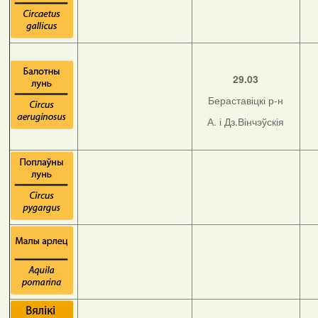
29.03
Бераставіцкі р-н
А. і Дз.Вінчэўскія