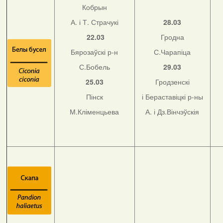
Кобрын
А. і Т. Страчукі
28.03
22.03
Гродна
Бярозаўскі р-н
С.Чарапіца
С.Бобель
29.03
25.03
Гродзенскі
Пінск
і Бераставіцкі р-ны
М.Кліменцьева
А. і Дз.Вінчэўскія