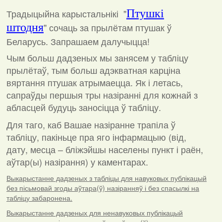
Традыцыйна карыстальнікі "
Птушкі
штодня
"
сочаць за прылётам птушак ў
Беларусь. Запрашаем далучыцца!
Чым больш дадзеных мы занясем у табліцу
прылётаў, тым больш адэкватная карціна
вяртання птушак атрымаецца. Як і летась,
сапраўды першыя тры назіранні для кожнай з
абласцей будуць заносіцца ў табліцу.
Для таго, каб Вашае назіранне трапіла ў
табліцу, пакіньце пра яго інфармацыю (від,
дату, месца – бліжэйшы населены пункт і раён,
аўтар(ы) назірання) у каментарах
.
Выкарыстанне дадзеных з табліцы для навуковых публікацый
без пісьмовай згоды аўтара(ў) назіранняў і без спасылкі на
табліцу забаронена.
Выкарыстанне дадзеных для ненавуковых публікацый