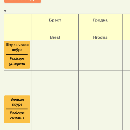
Б
рэст
Гродна
------------
------------
Brest
Hrodna