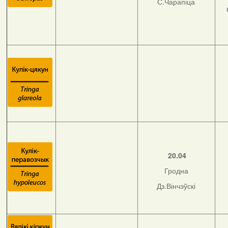
С.Чарапіца
20.04
Гродна
Дз.Вінчэўскі