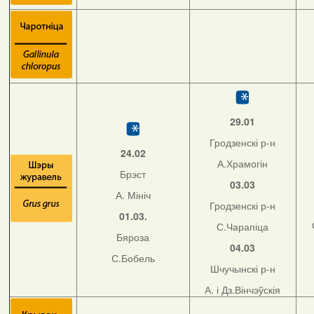
29.01
Гродзенскі р-н
24.02
А.Храмогін
Брэст
03.03
А. Мініч
Гродзенскі р-н
01.03.
С.Чарапіца
Бяроза
04.03
С.Бобель
Шчучынскі р-н
А. і Дз.Вінчэўскія