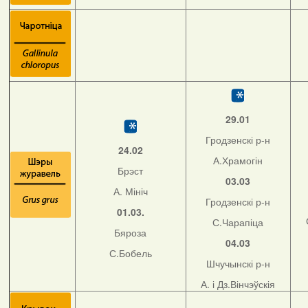
29.01
Гродзенскі р-н
24.02
А.Храмогін
Брэст
03.03
А. Мініч
Гродзенскі р-н
01.03.
С.Чарапіца
Бяроза
04.03
С.Бобель
Шчучынскі р-н
А. і Дз.Вінчэўскія