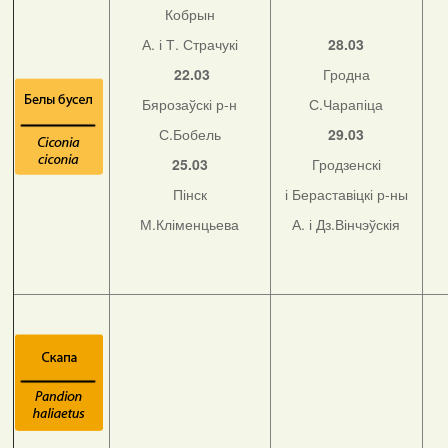
Кобрын
А. і Т. Страчукі
28.03
22.03
Гродна
Бярозаўскі р-н
С.Чарапіца
С.Бобель
29.03
25.03
Гродзенскі
Пінск
і Бераставіцкі р-ны
М.Кліменцьева
А. і Дз.Вінчэўскія