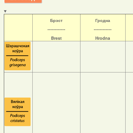
Б
рэст
Гродна
------------
------------
Brest
Hrodna