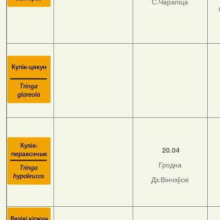
С.Чарапіца
20.04
Гродна
Дз.Вінчэўскі