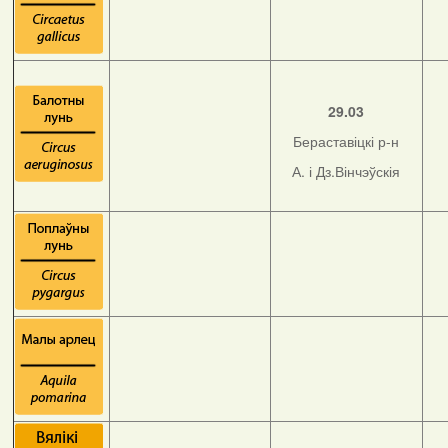
29.03
Бераставіцкі р-н
А. і Дз.Вінчэўскія