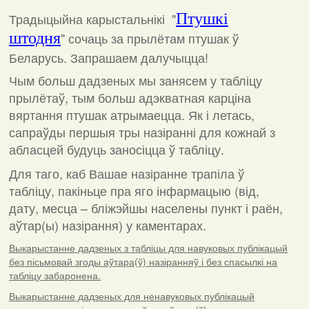
Традыцыйна карыстальнікі "
Птушкі
штодня
"
сочаць за прылётам птушак ў
Беларусь. Запрашаем далучыцца!
Чым больш дадзеных мы занясем у табліцу
прылётаў, тым больш адэкватная карціна
вяртання птушак атрымаецца. Як і летась,
сапраўды першыя тры назіранні для кожнай з
абласцей будуць заносіцца ў табліцу.
Для таго, каб Вашае назіранне трапіла ў
табліцу, пакіньце пра яго інфармацыю (від,
дату, месца – бліжэйшы населены пункт і раён,
аўтар(ы) назірання) у каментарах
.
Выкарыстанне дадзеных з табліцы для навуковых публікацый
без пісьмовай згоды аўтара(ў) назіранняў і без спасылкі на
табліцу забаронена.
Выкарыстанне дадзеных для ненавуковых публікацый