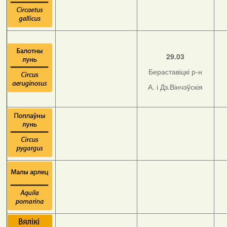
29.03
Бераставіцкі р-н
А. і Дз.Вінчэўскія