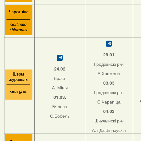
29.01
Гродзенскі р-н
24.02
А.Храмогін
Брэст
03.03
А. Мініч
Гродзенскі р-н
01.03.
С.Чарапіца
Бяроза
04.03
С.Бобель
Шчучынскі р-н
А. і Дз.Вінчэўскія