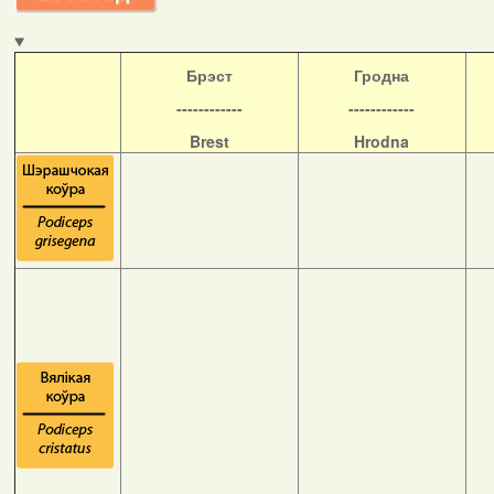
Б
рэст
Гродна
------------
------------
Brest
Hrodna