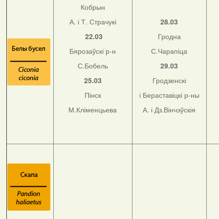
Кобрын
А. і Т. Страчукі
28.03
22.03
Гродна
Бярозаўскі р-н
С.Чарапіца
С.Бобель
29.03
25.03
Гродзенскі
Пінск
і Бераставіцкі р-ны
М.Кліменцьева
А. і Дз.Вінчэўскія