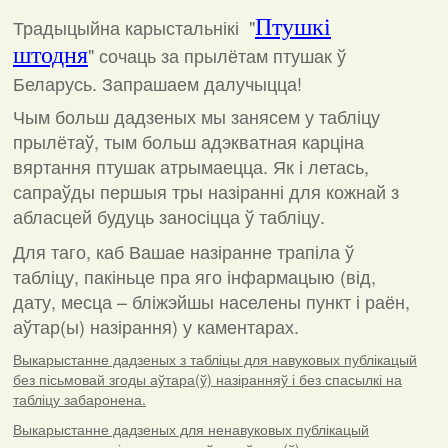
Традыцыйна карыстальнікі "
Птушкі
штодня
"
сочаць за прылётам птушак ў
Беларусь. Запрашаем далучыцца!
Чым больш дадзеных мы занясем у табліцу
прылётаў, тым больш адэкватная карціна
вяртання птушак атрымаецца. Як і летась,
сапраўды першыя тры назіранні для кожнай з
абласцей будуць заносіцца ў табліцу.
Для таго, каб Вашае назіранне трапіла ў
табліцу, пакіньце пра яго інфармацыю (від,
дату, месца – бліжэйшы населены пункт і раён,
аўтар(ы) назірання) у каментарах
.
Выкарыстанне дадзеных з табліцы для навуковых публікацый
без пісьмовай згоды аўтара(ў) назіранняў і без спасылкі на
табліцу забаронена.
Выкарыстанне дадзеных для ненавуковых публікацый