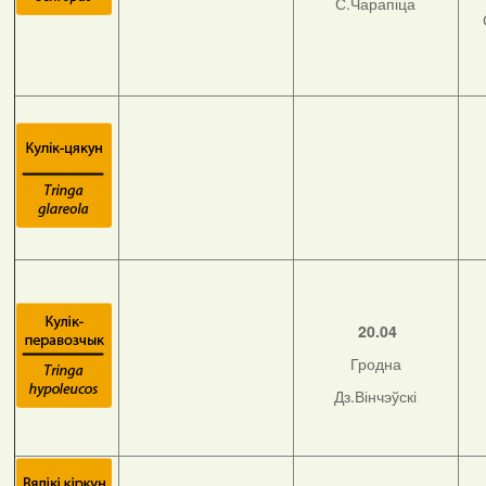
С.Чарапіца
20.04
Гродна
Дз.Вінчэўскі