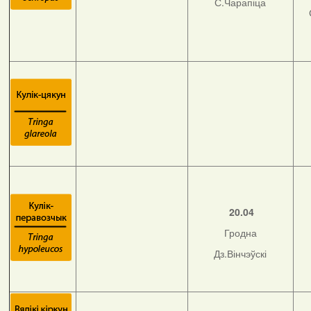
С.Чарапіца
20.04
Гродна
Дз.Вінчэўскі