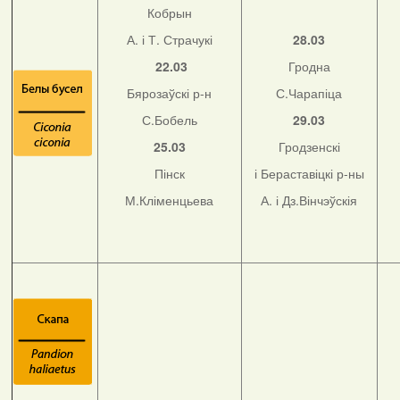
Кобрын
А. і Т. Страчукі
28.03
22.03
Гродна
Бярозаўскі р-н
С.Чарапіца
С.Бобель
29.03
25.03
Гродзенскі
Пінск
і Бераставіцкі р-ны
М.Кліменцьева
А. і Дз.Вінчэўскія