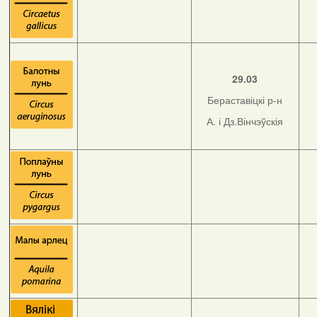
29.03
Бераставіцкі р-н
А. і Дз.Вінчэўскія