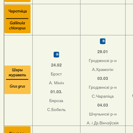
29.01
Гродзенскі р-н
24.02
А.Храмогін
Брэст
03.03
А. Мініч
Гродзенскі р-н
01.03.
С.Чарапіца
Бяроза
04.03
С.Бобель
Шчучынскі р-н
А. і Дз.Вінчэўскія