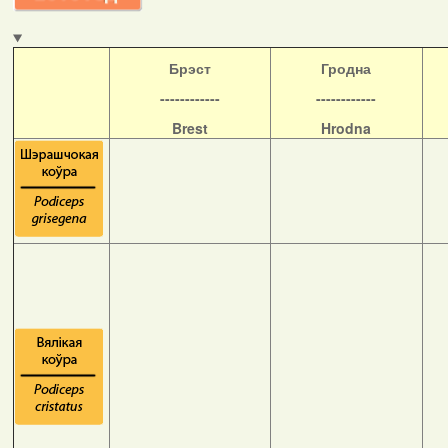
Б
рэст
Гродна
------------
------------
Brest
Hrodna