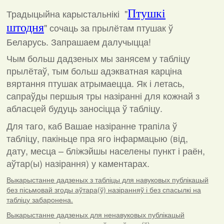
Традыцыйна карыстальнікі "
Птушкі
штодня
"
сочаць за прылётам птушак ў
Беларусь. Запрашаем далучыцца!
Чым больш дадзеных мы занясем у табліцу
прылётаў, тым больш адэкватная карціна
вяртання птушак атрымаецца. Як і летась,
сапраўды першыя тры назіранні для кожнай з
абласцей будуць заносіцца ў табліцу.
Для таго, каб Вашае назіранне трапіла ў
табліцу, пакіньце пра яго інфармацыю (від,
дату, месца – бліжэйшы населены пункт і раён,
аўтар(ы) назірання) у каментарах
.
Выкарыстанне дадзеных з табліцы для навуковых публікацый
без пісьмовай згоды аўтара(ў) назіранняў і без спасылкі на
табліцу забаронена.
Выкарыстанне дадзеных для ненавуковых публікацый