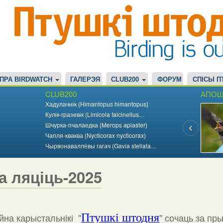
ПРА BIRDWATCH
ГАЛЕРЭЯ
CLUB200
ФОРУМ
СПІСЫ П
CLUB200
АПОШ
Хадулачнік (Himantopus himantopus)
Кулік-гразевік (Limicola falcinellus…
Шчурка-пчалаедка (Merops apiaster)
Чапля-кваква (Nycticorax nycticorax)
Чырвонаваллёвы гагач (Gavia stellata…
а ляціць-2025
на карыстальнікі "
Птушкі штодня
"
сочаць за пр