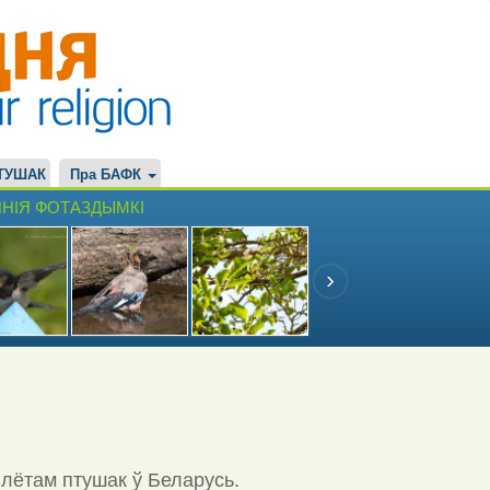
ТУШАК
Пра БАФК
НІЯ ФОТАЗДЫМКІ
ылётам птушак ў Беларусь.