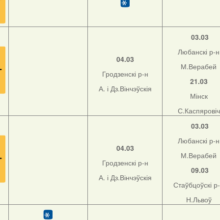
03.03
Любанскі р-н
04.03
М.Верабей
Гродзенскі р-н
21.03
А. і Дз.Вінчэўскія
Мінск
С.Каспяровіч
03.03
Любанскі р-н
04.03
М.Верабей
Гродзенскі р-н
09.03
А. і Дз.Вінчэўскія
Стаўбцоўскі р
Н.Львоў