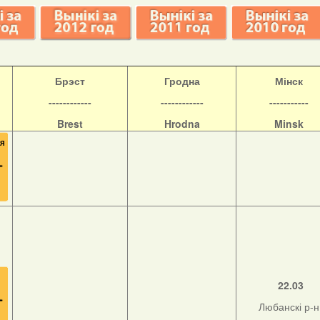
Б
рэст
Гродна
Мінск
------------
------------
-----------
Brest
Hrodna
Minsk
22.03
Любанскі р-н