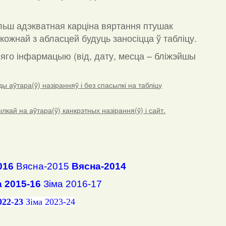
льш адэкватная карціна вяртання птушак
кожнай з абласцей будуць заносіцца ў табліцу.
а яго інфармацыю (від, дату, месца – бліжэйшы
 аўтара(ў) назіранняў і без спасылкі на табліцу
ай на аўтара(ў) канкрэтных назірання(ў) і сайт.
016
Вясна-2015
Вясна-2014
а 2015-16
Зіма 2016-17
022-23
Зіма 2023-24