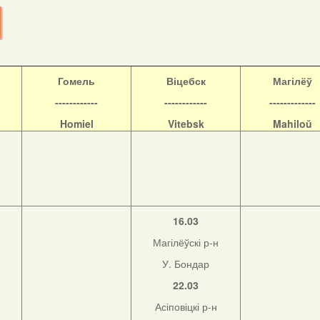
Гомель
Віцебск
Магілёў
------------
------------
-------------
Homiel
Vitebsk
Mahiloŭ
16.03
Магілёўскі р-н
У. Бондар
22.03
Асіповіцкі р-н