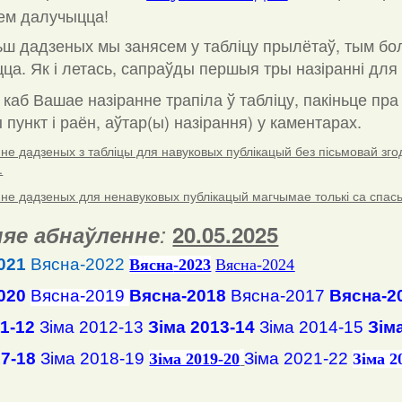
ем далучыцца!
ш дадзеных мы занясем у табліцу прылётаў, тым бо
ца. Як і летась, сапраўды першыя тры назіранні для 
 каб Вашае назіранне трапіла ў табліцу, пакіньце пр
пункт і раён, аўтар(ы) назірання) у каментарах
.
е дадзеных з табліцы для навуковых публікацый без пісьмовай згоды
.
е дадзеных для ненавуковых публікацый магчымае толькі са спасылк
яе абнаўленне
:
20.05.2025
021
Вясна-2022
Вясна
-2023
Вясна-2024
020
Вясна-2019
Вясна-2018
Вясна-2017
Вясна-2
11-12
Зіма 2012-13
Зіма 2013-14
Зіма 2014-15
Зім
17-18
Зіма 2018-19
Зіма 2021-22
Зіма 2019-20
Зіма 2