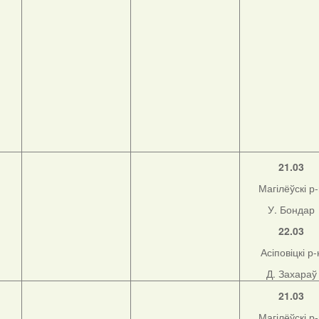
21.03
Магілёўскі р
У. Бондар
22.03
Асіповіцкі р-
Д. Захараў
21.03
Магілёўскі р