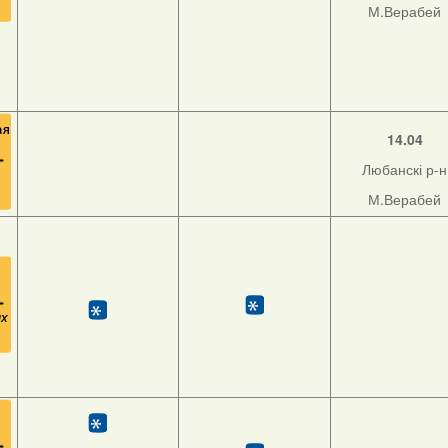
М.Верабей
14.04
Любанскі р-н
М.Верабей