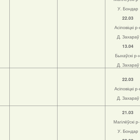
У. Бондар
22.03
Асіповіцкі р-
Д. Захараў
13.04
Быхаўскі р-
Д. Захараў
22.03
Асіповіцкі р-
Д. Захараў
21.03
Магілёўскі р
У. Бондар