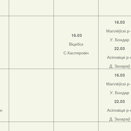
16.03
Магілёўскі р
16.03
У. Бондар
Віцебск
22.03
С.Каспяровіч
Асіповіцкі р-
Д. Захараў
16.03
Магілёўскі р
У. Бондар
22.03
-н
Асіповіцкі р-
Д. Захараў