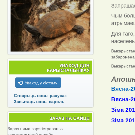
Запраша
Чым боль
атрымаец
Для таго,
населены 
Выкарыстанн
забаронена
УВАХОД ДЛЯ
Выкарыстанн
КАРЫСТАЛЬНІКАЎ
Апошн
Уваход у сістэму
Вясна-2
Стварыць новы рахунак
Вясна-2
Запытаць новы пароль
Зіма 20
ЗАРАЗ НА САЙЦЕ
Зіма 20
Зараз няма зарэгістраваных
карыстальнікаў онлайн.