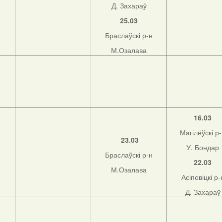
Д. Захараў
25.03
Браслаўскі р-н
М.Озалава
16.03
Магілёўскі р
23.03
У. Бондар
Браслаўскі р-н
22.03
М.Озалава
Асіповіцкі р-
Д. Захараў