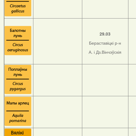
29.03
Бераставіцкі р-н
А. і Дз.Вінчэўскія