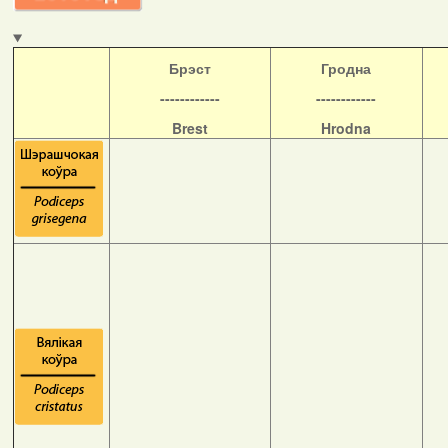
Б
рэст
Гродна
------------
------------
Brest
Hrodna