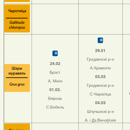
29.01
Гродзенскі р-н
24.02
А.Храмогін
Брэст
03.03
А. Мініч
Гродзенскі р-н
01.03.
С.Чарапіца
Бяроза
04.03
С.Бобель
Шчучынскі р-н
А. і Дз.Вінчэўскія