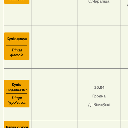
С.Чарапіца
20.04
Гродна
Дз.Вінчэўскі