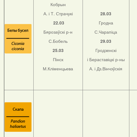
Кобрын
А. і Т. Страчукі
28.03
22.03
Гродна
Бярозаўскі р-н
С.Чарапіца
С.Бобель
29.03
25.03
Гродзенскі
Пінск
і Бераставіцкі р-ны
М.Кліменцьева
А. і Дз.Вінчэўскія