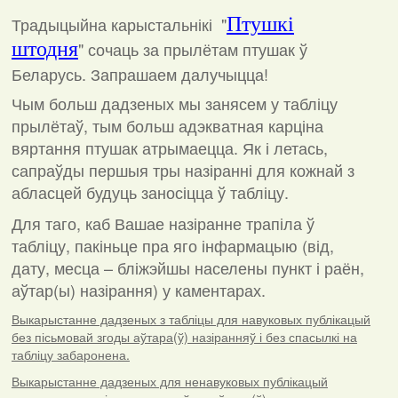
Традыцыйна карыстальнікі "
Птушкі
штодня
"
сочаць за прылётам птушак ў
Беларусь. Запрашаем далучыцца!
Чым больш дадзеных мы занясем у табліцу
прылётаў, тым больш адэкватная карціна
вяртання птушак атрымаецца. Як і летась,
сапраўды першыя тры назіранні для кожнай з
абласцей будуць заносіцца ў табліцу.
Для таго, каб Вашае назіранне трапіла ў
табліцу, пакіньце пра яго інфармацыю (від,
дату, месца – бліжэйшы населены пункт і раён,
аўтар(ы) назірання) у каментарах
.
Выкарыстанне дадзеных з табліцы для навуковых публікацый
без пісьмовай згоды аўтара(ў) назіранняў і без спасылкі на
табліцу забаронена.
Выкарыстанне дадзеных для ненавуковых публікацый