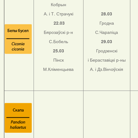
Кобрын
А. і Т. Страчукі
28.03
22.03
Гродна
Бярозаўскі р-н
С.Чарапіца
С.Бобель
29.03
25.03
Гродзенскі
Пінск
і Бераставіцкі р-ны
М.Кліменцьева
А. і Дз.Вінчэўскія