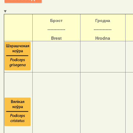
Б
рэст
Гродна
------------
------------
Brest
Hrodna