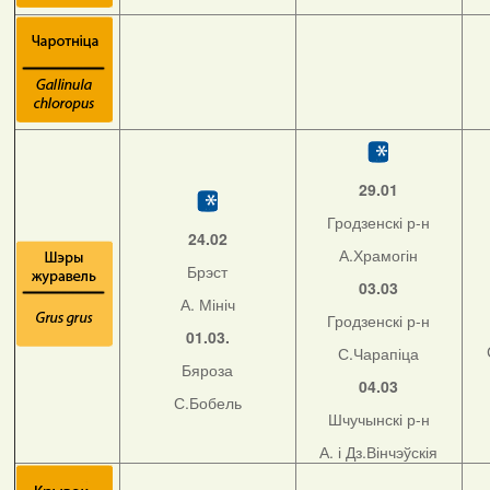
29.01
Гродзенскі р-н
24.02
А.Храмогін
Брэст
03.03
А. Мініч
Гродзенскі р-н
01.03.
С.Чарапіца
Бяроза
04.03
С.Бобель
Шчучынскі р-н
А. і Дз.Вінчэўскія