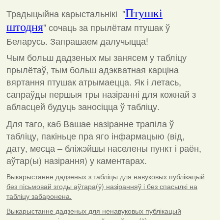
Традыцыйна карыстальнікі "
Птушкі
штодня
"
сочаць за прылётам птушак ў
Беларусь. Запрашаем далучыцца!
Чым больш дадзеных мы занясем у табліцу
прылётаў, тым больш адэкватная карціна
вяртання птушак атрымаецца. Як і летась,
сапраўды першыя тры назіранні для кожнай з
абласцей будуць заносіцца ў табліцу.
Для таго, каб Вашае назіранне трапіла ў
табліцу, пакіньце пра яго інфармацыю (від,
дату, месца – бліжэйшы населены пункт і раён,
аўтар(ы) назірання) у каментарах
.
Выкарыстанне дадзеных з табліцы для навуковых публікацый
без пісьмовай згоды аўтара(ў) назіранняў і без спасылкі на
табліцу забаронена.
Выкарыстанне дадзеных для ненавуковых публікацый