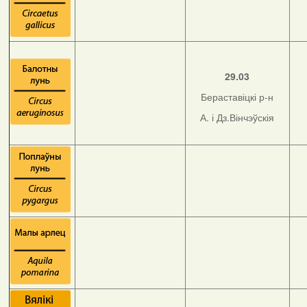
29.03
Бераставіцкі р-н
А. і Дз.Вінчэўскія