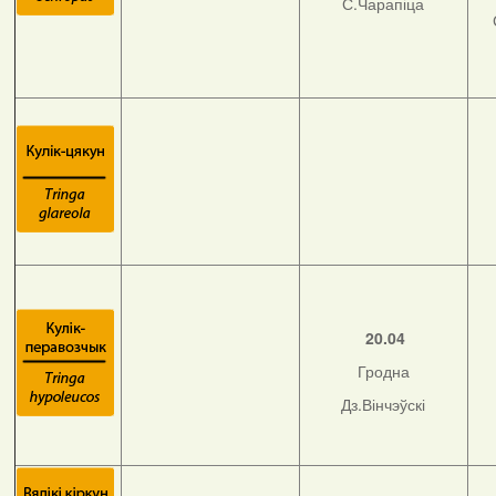
С.Чарапіца
20.04
Гродна
Дз.Вінчэўскі