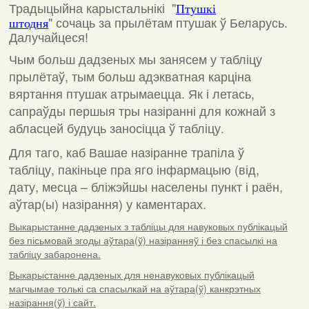
Традыцыйна карыстальнікі "
Птушкі
"
сочаць за прылётам птушак ў Беларусь.
штодня
Далучайцеся!
Чым больш дадзеных мы занясем у табліцу
прылётаў, тым больш адэкватная карціна
вяртання птушак атрымаецца. Як і летась,
сапраўды першыя тры назіранні для кожнай з
абласцей будуць заносіцца ў табліцу.
Для таго, каб Вашае назіранне трапіла ў
табліцу, пакіньце пра яго інфармацыю (від,
дату, месца – бліжэйшы населены пункт і раён,
аўтар(ы) назірання) у каментарах
.
Выкарыстанне дадзеных з табліцы для навуковых публікацый
без пісьмовай згоды аўтара(ў) назіранняў і без спасылкі на
табліцу забаронена.
Выкарыстанне дадзеных для ненавуковых публікацый
магчымае толькі са спасылкай на аўтара(ў) канкрэтных
назірання(ў) і сайт.