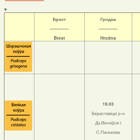
Б
рэст
Гродна
------------
------------
Brest
Hrodna
19.03
Бераставіцкі р-н
Дз.Вінчэўскі і
С.Панькова