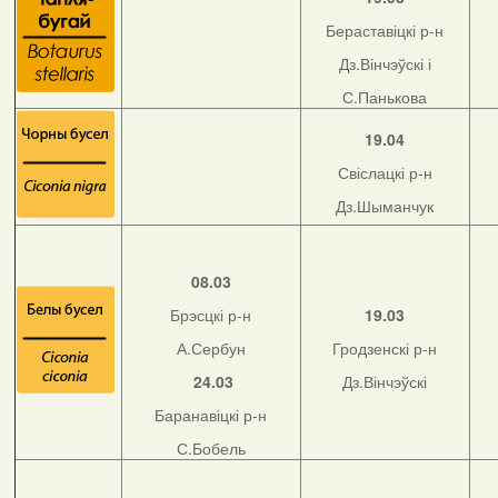
Бераставіцкі р-н
Дз.Вінчэўскі і
С.Панькова
19.04
Свіслацкі р-н
Дз.Шыманчук
08.03
Брэсцкі р-н
19.03
А.Сербун
Гродзенскі р-н
24.03
Дз.Вінчэўскі
Баранавіцкі р-н
С.Бобель