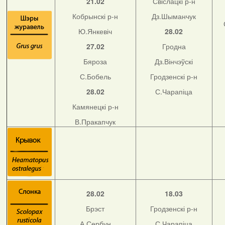
21.02
Свіслацкі р-н
Кобрынскі р-н
Дз.Шыманчук
Ю.Янкевіч
28.02
27.02
Гродна
Бяроза
Дз.Вінчэўскі
С.Бобель
Гродзенскі р-н
28.02
С.Чарапіца
Камянецкі р-н
В.Пракапчук
28.02
18.03
Брэст
Гродзенскі р-н
А.Сербун
С.Чарапіца