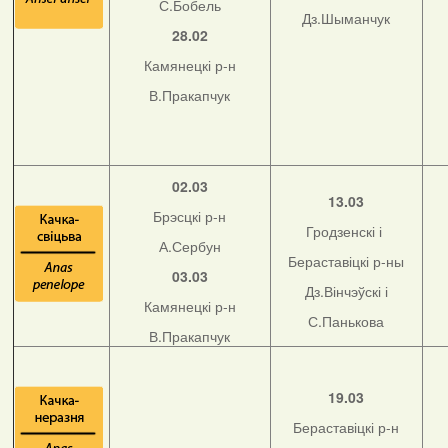
С.Бобель
Дз.Шыманчук
28.02
Камянецкі р-н
В.Пракапчук
02.03
13.03
Брэсцкі р-н
Гродзенскі і
А.Сербун
Бераставіцкі р-ны
03.03
Дз.Вінчэўскі і
Камянецкі р-н
С.Панькова
В.Пракапчук
19.03
Бераставіцкі р-н