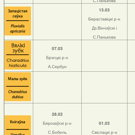
С.Панькова
13.03
Бераставіцкі р-н
Дз.Вінчэўскі і
С.Панькова
07.03
Брэсцкі р-н
А.Сербун
28.02
Бярозаўскі р-н
01.03
С.Бобель
Свіслацкі р-н