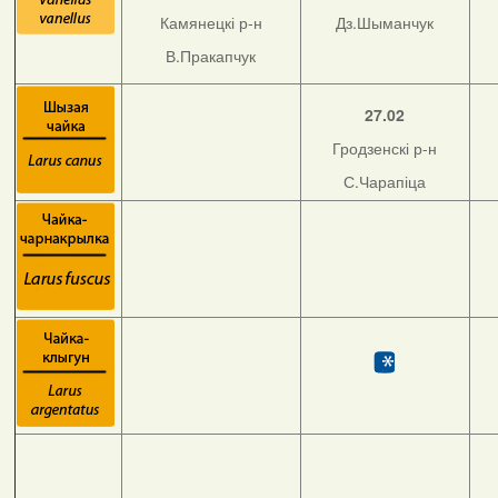
Камянецкі р-н
Дз.Шыманчук
В.Пракапчук
27.02
Гродзенскі р-н
С.Чарапіца