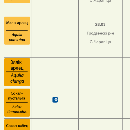
С.Чарапіца
28.03
Гродзенскі р-н
С.Чарапіца