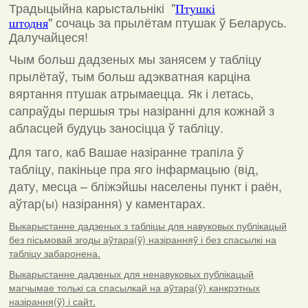
Традыцыйна карыстальнікі "
Птушкі
"
сочаць за прылётам птушак ў Беларусь.
штодня
Далучайцеся!
Чым больш дадзеных мы занясем у табліцу
прылётаў, тым больш адэкватная карціна
вяртання птушак атрымаецца. Як і летась,
сапраўды першыя тры назіранні для кожнай з
абласцей будуць заносіцца ў табліцу.
Для таго, каб Вашае назіранне трапіла ў
табліцу, пакіньце пра яго інфармацыю (від,
дату, месца – бліжэйшы населены пункт і раён,
аўтар(ы) назірання) у каментарах
.
Выкарыстанне дадзеных з табліцы для навуковых публікацый
без пісьмовай згоды аўтара(ў) назіранняў і без спасылкі на
табліцу забаронена.
Выкарыстанне дадзеных для ненавуковых публікацый
магчымае толькі са спасылкай на аўтара(ў) канкрэтных
назірання(ў) і сайт.