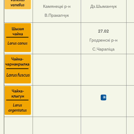
Камянецкі р-н
Дз.Шыманчук
В.Пракапчук
27.02
Гродзенскі р-н
С.Чарапіца