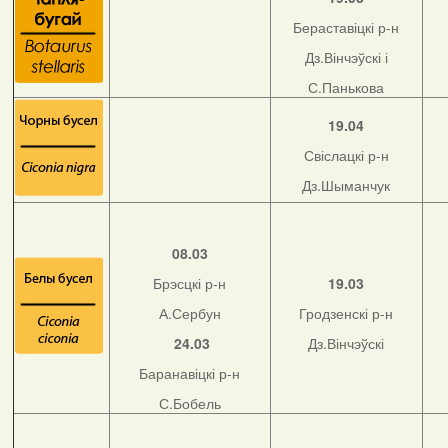
Бераставіцкі р-н
Дз.Вінчэўскі і
С.Панькова
19.04
Свіслацкі р-н
Дз.Шыманчук
08.03
Брэсцкі р-н
19.03
А.Сербун
Гродзенскі р-н
24.03
Дз.Вінчэўскі
Баранавіцкі р-н
С.Бобель