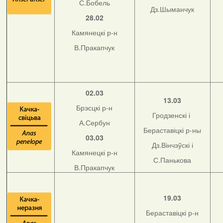
С.Бобель
Дз.Шыманчук
28.02
Камянецкі р-н
В.Пракапчук
02.03
13.03
Брэсцкі р-н
Гродзенскі і
А.Сербун
Бераставіцкі р-ны
03.03
Дз.Вінчэўскі і
Камянецкі р-н
С.Панькова
В.Пракапчук
19.03
Бераставіцкі р-н