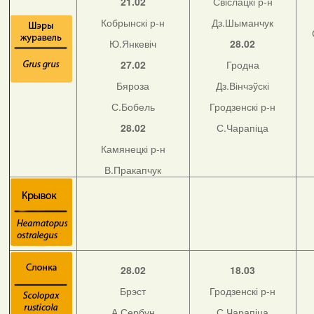
21.02
Свіслацкі р-н
Кобрынскі р-н
Дз.Шыманчук
Ю.Янкевіч
28.02
27.02
Гродна
Бяроза
Дз.Вінчэўскі
С.Бобель
Гродзенскі р-н
28.02
С.Чарапіца
Камянецкі р-н
В.Пракапчук
28.02
18.03
Брэст
Гродзенскі р-н
А.Сербун
С.Чарапіца