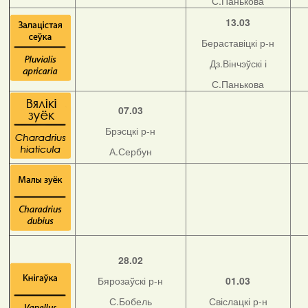
С.Панькова
13.03
Бераставіцкі р-н
Дз.Вінчэўскі і
С.Панькова
07.03
Брэсцкі р-н
А.Сербун
28.02
Бярозаўскі р-н
01.03
С.Бобель
Свіслацкі р-н