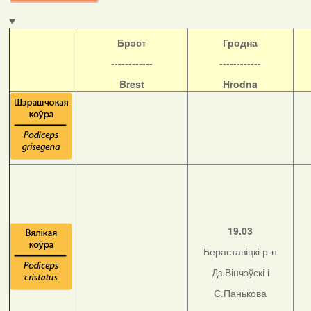
Б
рэст
Гродна
------------
------------
Brest
Hrodna
19.03
Бераставіцкі р-н
Дз.Вінчэўскі і
С.Панькова