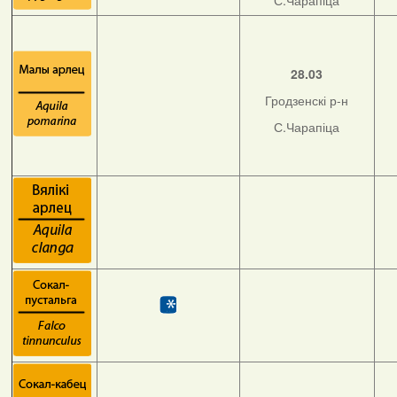
С.Чарапіца
28.03
Гродзенскі р-н
С.Чарапіца