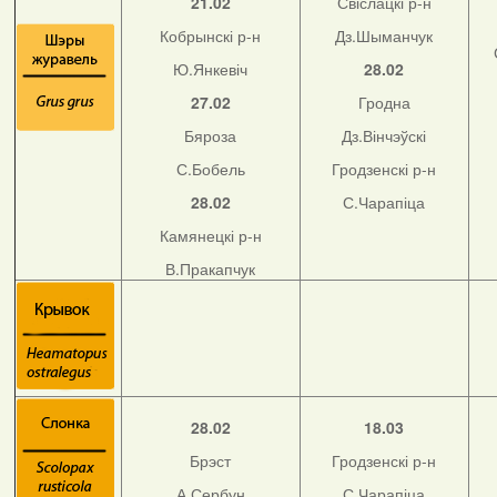
21.02
Свіслацкі р-н
Кобрынскі р-н
Дз.Шыманчук
Ю.Янкевіч
28.02
27.02
Гродна
Бяроза
Дз.Вінчэўскі
С.Бобель
Гродзенскі р-н
28.02
С.Чарапіца
Камянецкі р-н
В.Пракапчук
28.02
18.03
Брэст
Гродзенскі р-н
А.Сербун
С.Чарапіца