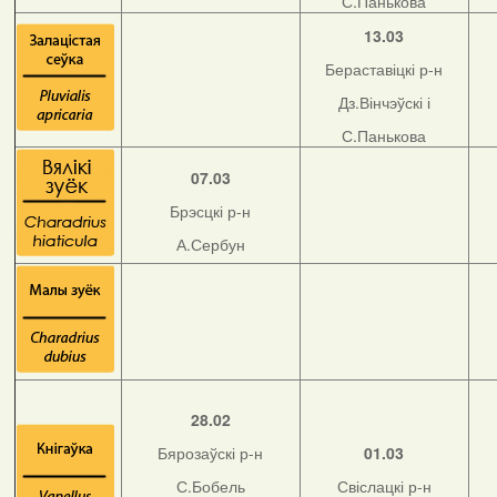
С.Панькова
13.03
Бераставіцкі р-н
Дз.Вінчэўскі і
С.Панькова
07.03
Брэсцкі р-н
А.Сербун
28.02
Бярозаўскі р-н
01.03
С.Бобель
Свіслацкі р-н