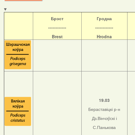
Б
рэст
Гродна
------------
------------
Brest
Hrodna
19.03
Бераставіцкі р-н
Дз.Вінчэўскі і
С.Панькова