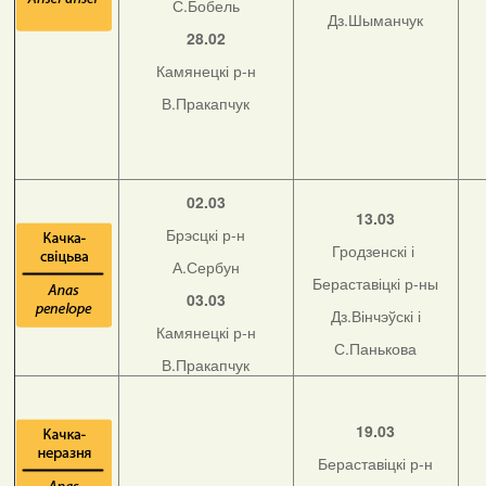
С.Бобель
Дз.Шыманчук
28.02
Камянецкі р-н
В.Пракапчук
02.03
13.03
Брэсцкі р-н
Гродзенскі і
А.Сербун
Бераставіцкі р-ны
03.03
Дз.Вінчэўскі і
Камянецкі р-н
С.Панькова
В.Пракапчук
19.03
Бераставіцкі р-н