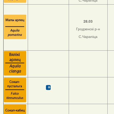
С.Чарапіца
28.03
Гродзенскі р-н
С.Чарапіца