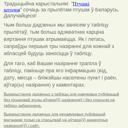
Традыцыйна карыстальнікі "
Птушкі
"
сочаць за прылётам птушак ў Беларусь.
штодня
Далучайцеся!
Чым больш дадзеных мы занясем у табліцу
прылётаў, тым больш адэкватная карціна
вяртання птушак атрымаецца. Як і летась,
сапраўды першыя тры назіранні для кожнай з
абласцей будуць заносіцца ў табліцу.
Для таго, каб Вашае назіранне трапіла ў
табліцу, пакіньце пра яго інфармацыю (від,
дату, месца – бліжэйшы населены пункт і раён,
аўтар(ы) назірання) у каментарах
.
Выкарыстанне дадзеных з табліцы для навуковых публікацый
без пісьмовай згоды аўтара(ў) назіранняў і без спасылкі на
табліцу забаронена.
Выкарыстанне дадзеных для ненавуковых публікацый
магчымае толькі са спасылкай на аўтара(ў) канкрэтных
назірання(ў) і сайт.