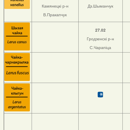
Камянецкі р-н
Дз.Шыманчук
В.Пракапчук
27.02
Гродзенскі р-н
С.Чарапіца