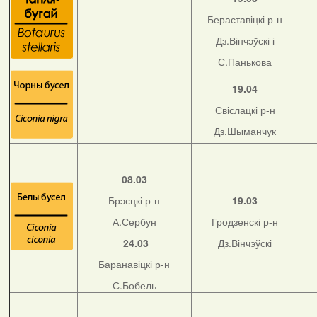
Бераставіцкі р-н
Дз.Вінчэўскі і
С.Панькова
19.04
Свіслацкі р-н
Дз.Шыманчук
08.03
Брэсцкі р-н
19.03
А.Сербун
Гродзенскі р-н
24.03
Дз.Вінчэўскі
Баранавіцкі р-н
С.Бобель