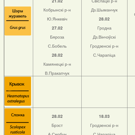
21.02
Свіслацкі р-н
Кобрынскі р-н
Дз.Шыманчук
Ю.Янкевіч
28.02
27.02
Гродна
Бяроза
Дз.Вінчэўскі
С.Бобель
Гродзенскі р-н
28.02
С.Чарапіца
Камянецкі р-н
В.Пракапчук
28.02
18.03
Брэст
Гродзенскі р-н
А.Сербун
С.Чарапіца