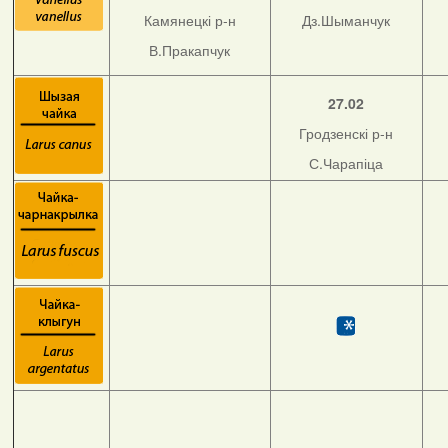
Камянецкі р-н
Дз.Шыманчук
В.Пракапчук
27.02
Гродзенскі р-н
С.Чарапіца