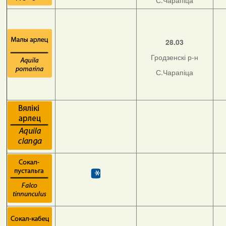
С.Чарапіца
28.03
Гродзенскі р-н
С.Чарапіца