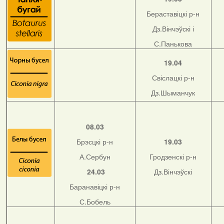
Бераставіцкі р-н
Дз.Вінчэўскі і
С.Панькова
19.04
Свіслацкі р-н
Дз.Шыманчук
08.03
Брэсцкі р-н
19.03
А.Сербун
Гродзенскі р-н
24.03
Дз.Вінчэўскі
Баранавіцкі р-н
С.Бобель