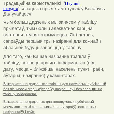
Традыцыйна карыстальнікі "
Птушкі
"
сочаць за прылётам птушак ў Беларусь.
штодня
Далучайцеся!
Чым больш дадзеных мы занясем у табліцу
прылётаў, тым больш адэкватная карціна
вяртання птушак атрымаецца. Як і летась,
сапраўды першыя тры назіранні для кожнай з
абласцей будуць заносіцца ў табліцу.
Для таго, каб Вашае назіранне трапіла ў
табліцу, пакіньце пра яго інфармацыю (від,
дату, месца – бліжэйшы населены пункт і раён,
аўтар(ы) назірання) у каментарах
.
Выкарыстанне дадзеных з табліцы для навуковых публікацый
без пісьмовай згоды аўтара(ў) назіранняў і без спасылкі на
табліцу забаронена.
Выкарыстанне дадзеных для ненавуковых публікацый
магчымае толькі са спасылкай на аўтара(ў) канкрэтных
назірання(ў) і сайт.