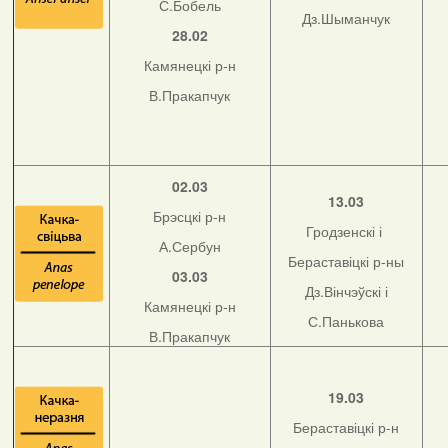
С.Бобель
Дз.Шыманчук
28.02
Камянецкі р-н
В.Пракапчук
02.03
13.03
Брэсцкі р-н
Гродзенскі і
А.Сербун
Бераставіцкі р-ны
03.03
Дз.Вінчэўскі і
Камянецкі р-н
С.Панькова
В.Пракапчук
19.03
Бераставіцкі р-н