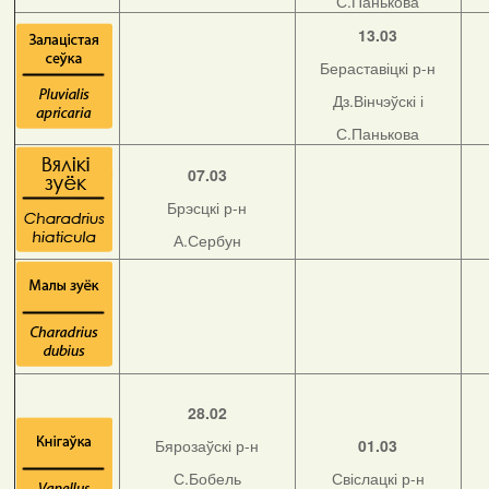
С.Панькова
13.03
Бераставіцкі р-н
Дз.Вінчэўскі і
С.Панькова
07.03
Брэсцкі р-н
А.Сербун
28.02
Бярозаўскі р-н
01.03
С.Бобель
Свіслацкі р-н