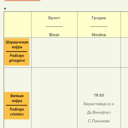
Б
рэст
Гродна
------------
------------
Brest
Hrodna
19.03
Бераставіцкі р-н
Дз.Вінчэўскі і
С.Панькова