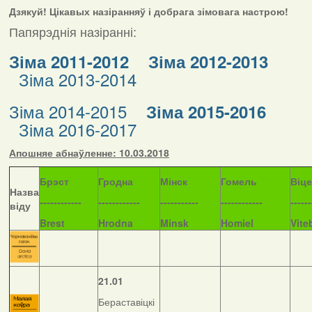
Дзякуй! Цікавых назіранняў і добрага зімовага настрою!
Папярэднія назіранні:
Зіма 2011-2012
Зіма 2012-2013
Зіма 2013-2014
Зіма 2014-2015
Зіма 2015-2016
Зіма 2016-2017
Апошняе абнаўленне: 10.03.2018
Б
рэст
Гродна
Мінск
Гомель
Віц
Назва
------------
------------
-----------
------------
------
віду
Brest
Hrodna
Minsk
Homiel
Vite
21.01
Бераставіцкі