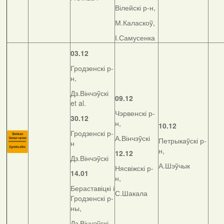
Вілейскі р-н,
М.Каласкоў,
І.Самусенка
03.12
Гродзенскі р-
н,
Дз.Вінчэўскі
09.12
et al.
Чэрвенскі р-
30.12
н,
10.12
Гродзенскі р-
А.Вінчэўскі
Петрыкаўскі р-
н
н,
12.12
Дз.Вінчэўскі
А.Шэўчык
Нясвіжскі р-
14.01
н,
Бераставіцкі і
С.Шакала
Гродзенскі р-
ны,
Дз.Вінчэўскі