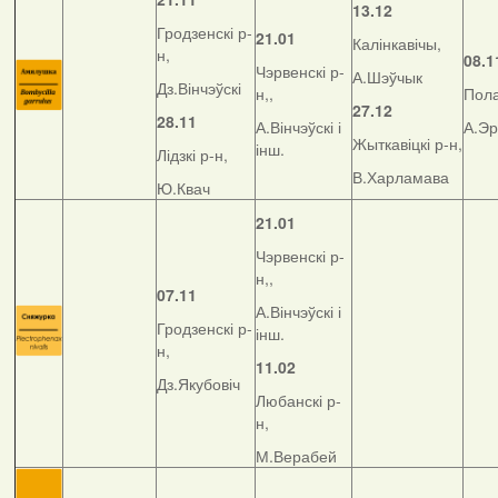
13.12
Гродзенскі р-
21.01
Калінкавічы,
н,
08.1
Чэрвенскі р-
А.Шэўчык
Дз.Вінчэўскі
н,,
Пола
27.12
28.11
А.Вінчэўскі і
А.Э
Жыткавіцкі р-н,
інш.
Лідзкі р-н,
В.Харламава
Ю.Квач
21.01
Чэрвенскі р-
н,,
07.11
А.Вінчэўскі і
Гродзенскі р-
інш.
н,
11.02
Дз.Якубовіч
Любанскі р-
н,
М.Верабей