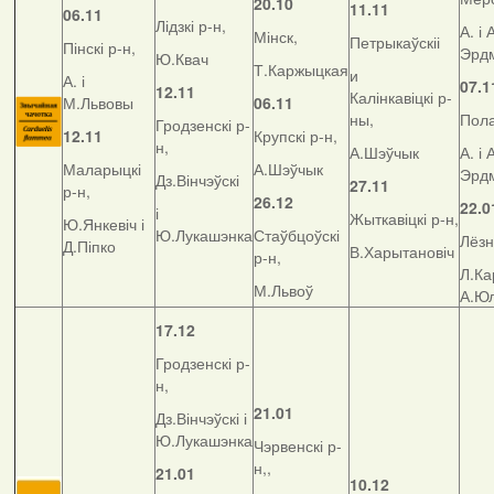
20.10
11.11
06.11
Лідзкі р-н,
А. і 
Мінск,
Петрыкаўскіі
Пінскі р-н,
Эрд
Ю.Квач
Т.Каржыцкая
и
А. і
07.1
12.11
Калінкавіцкі р-
М.Львовы
06.11
ны,
Пола
Гродзенскі р-
12.11
Крупскі р-н,
н,
А.Шэўчык
А. і 
Маларыцкі
А.Шэўчык
Эрд
Дз.Вінчэўскі
27.11
р-н,
26.12
22.0
і
Жыткавіцкі р-н,
Ю.Янкевіч і
Ю.Лукашэнка
Стаўбцоўскі
Лёзн
Д.Піпко
В.Харытановіч
р-н,
Л.Ка
М.Львоў
А.Ю
17.12
Гродзенскі р-
н,
21.01
Дз.Вінчэўскі і
Ю.Лукашэнка
Чэрвенскі р-
н,,
21.01
10.12