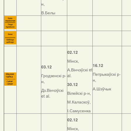
н,
В.Белы
02.12
Мінск,
16.12
03.12
А.Вінчэўскі et
Петрыкаўскі р-
Гродзенскі р-
al.
н,
н,
30.12
А.Шэўчык
Дз.Вінчэўскі
Вілейскі р-н,
et al.
М.Каласкоў,
І.Самусенка
02.12
Мінск,