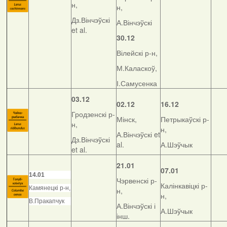
н,
н,
Дз.Вінчэўскі
А.Вінчэўскі
et al.
30.12
Вілейскі р-н,
М.Каласкоў,
І.Самусенка
03.12
02.12
16.12
Гродзенскі р-
Мінск,
Петрыкаўскі р-
н,
н,
А.Вінчэўскі et
Дз.Вінчэўскі
al.
А.Шэўчык
et al.
21.01
07.01
14.01
Чэрвенскі р-
Калінкавіцкі р-
Камянецкі р-н,
н,
н,
В.Пракапчук
А.Вінчэўскі і
А.Шэўчык
інш.