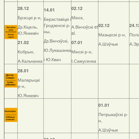
28.12
02.12
14.01
Брэсцкі р-н,
Мінск,
Бераставіцкі і
Гродзенскі р-
02.12
24.1
Дз.Кіцель,
А.Вінчэўскі et
ны,
Ю.Янкевіч
al.
Мазырскі р-н,
Пола
Дз.Вінчэўскі,
21.02
07.01
А.Шэўчык
А.Э
Ю.Лукашэнка
Кобрын,
Мінскі р-н,
і Ю.Квач
А.Кальчанка
І.Самусенка
28.01
Маларыцкі
р-н,
Ю.Янкевіч
01.01
Петрыкаўскі р-
н,
А.Шэўчык