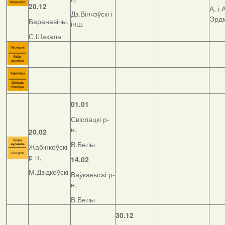
20.12
А. і 
Дз.Вінчэўскі і
Эрд
Баранавічы,
інш.
С.Шакала
01.01
Свіслацкі р-
н,
20.02
В.Белы
Жабінкоўскі
р-н,
14.02
М.Дзідкоўскі
Ваўкавыскі р-
н,
В.Белы
30.12