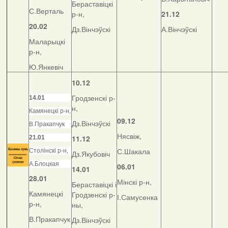
Бераставіцкі
С.Верталь
р-н,
21.12
20.02
Дз.Вінчэўскі
А.Вінчэўскі
Маларыцкі
р-н,
Ю.Янкевіч
10.12
Гродзенскі р-
14.01
н,
Камянецкі р-н,
09.12
Дз.Вінчэўскі
В.Пракапчук
Нясвіж,
11.12
21.01
С.Шакала
Столінскі р-н,
Дз.Якубовіч
А.Блоцкая
06.01
14.01
28.01
Мінскі р-н,
Бераставіцкі і
Камянецкі
Гродзенскі р-
І.Самусенка
р-н,
ны,
В.Пракапчук
Дз.Вінчэўскі