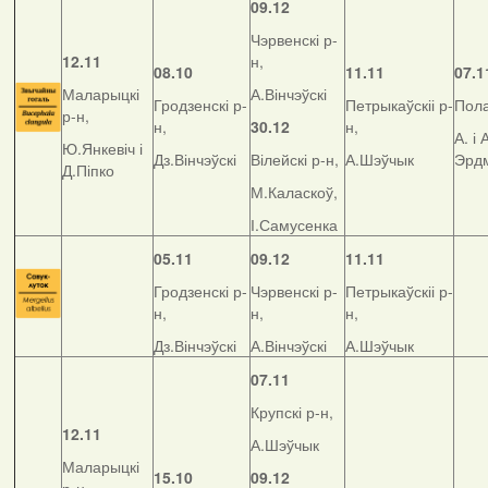
09.12
Чэрвенскі р-
12.11
н,
08.10
11.11
07.1
Маларыцкі
А.Вінчэўскі
Гродзенскі р-
Петрыкаўскіі р-
Пола
р-н,
н,
30.12
н,
А. і 
Ю.Янкевіч і
Дз.Вінчэўскі
Вілейскі р-н,
А.Шэўчык
Эрд
Д.Піпко
М.Каласкоў,
І.Самусенка
05.11
09.12
11.11
Гродзенскі р-
Чэрвенскі р-
Петрыкаўскіі р-
н,
н,
н,
Дз.Вінчэўскі
А.Вінчэўскі
А.Шэўчык
07.11
Крупскі р-н,
12.11
А.Шэўчык
Маларыцкі
15.10
09.12