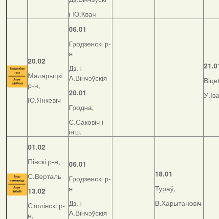
і Ю.Квач
06.01
Гродзенскі р-
н
20.02
21.0
Дз. і
Маларыцкі
А.Вінчэўскія
Віце
р-н,
20.01
У.Ів
Ю.Янкевіч
Гродна,
С.Саковіч і
інш.
01.02
Пінскі р-н,
06.01
18.01
С.Верталь
Гродзенскі р-
н
Тураў,
13.02
Дз. і
В.Харытановіч
Столінскі р-
А.Вінчэўскія
н,