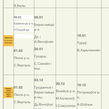
В.Белы
06.01
06.01
Камянецкі р-н,
Бераставіцкі
р-н
У.Пацейчук
18.01
Дз. і
А.Вінчэўскія
Тураў,
20.01
В.Харытановіч
01.02
Гродна,
Пінскі р-н,
С.Саковіч і
С.Верталь
інш.
03.12
30.12
16.12
01.02
Гродзенскі і
Вілейскі р-н,
Бераставіцкі
Петрыкаўскі р-
Пінскі р-н,
р-ны,
н,
М.Каласкоў,
С.Верталь
Дз.Вінчэўскі
А.Шэўчык
І.Самусенка