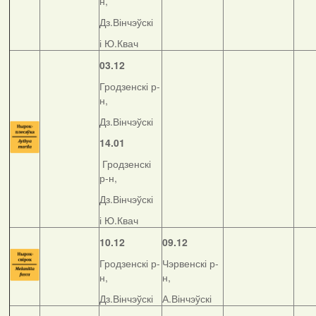
н,
Дз.Вінчэўскі
і Ю.Квач
03.12
Гродзенскі р-
н,
Дз.Вінчэўскі
14.01
Гродзенскі
р-н,
Дз.Вінчэўскі
і Ю.Квач
10.12
09.12
Гродзенскі р-
Чэрвенскі р-
н,
н,
Дз.Вінчэўскі
А.Вінчэўскі