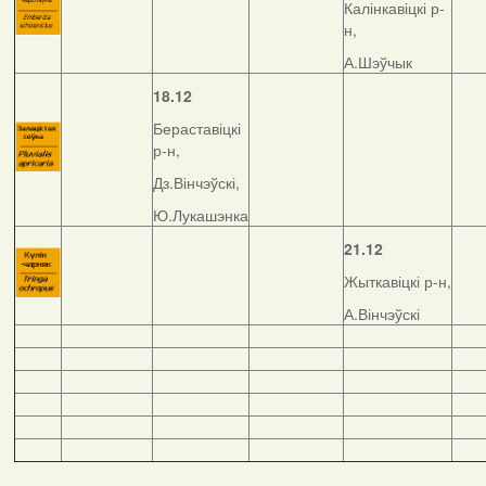
Калінкавіцкі р-
н,
А.Шэўчык
18.12
Бераставіцкі
р-н,
Дз.Вінчэўскі,
Ю.Лукашэнка
21.12
Жыткавіцкі р-н,
А.Вінчэўскі