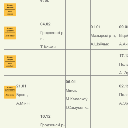
et al.
04.02
01.01
09.0
Гродзенскі р-
Мазырскі р-н,
Віце
н,
А.Шэўчык
А.А
Т.Кожан
17.1
Пола
А..Э
06.01
21.01
02.1
Мінск,
Брэст,
Пола
М.Каласкоў,
А.Мініч
А.Э
І.Самусенка
10.12
Гродзенскі р-