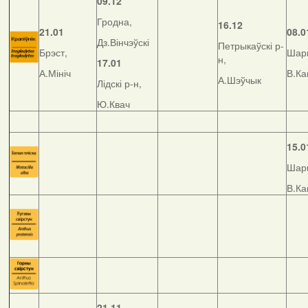
09.12
Гродна,
16.12
21.01
08.0
Дз.Вінчэўскі
Петрыкаўскі р-
Брэст,
Шар
н,
17.01
А.Мініч
В.Ка
А.Шэўчык
Лідскі р-н,
Ю.Квач
15.0
Шар
В.Ка
21.11