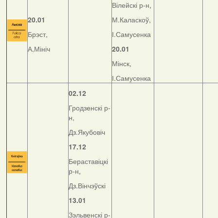
Вілейскі р-н,
20.01
М.Каласкоў,
Брэст,
І.Самусенка
А.Мініч
20.01
Мінск,
І.Самусенка
02.12
Гродзенскі р-
н,
Дз.Якубовіч
17.12
Бераставіцкі
р-н,
Дз.Вінчэўскі
13.01
Зэльвенскі р-