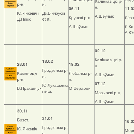
Калінкавіцкі р-
р-н,
н,
н,
06.11
11.0
Ю.Янкевіч і
Дз.Вінчэўскі
А.Шэўчык
Крупскі р-н,
Лёзн
Д.Піпко
et al.
А.Шэўчык
Л.Ка
А.Ю
02.12
Калінкавіцкі р-
18.02
28.01
19.02
н,
Гродзенскі р-
Камянецкі
Любанскі р-
А.Шэўчык
н,
р-н,
н,
07.12
Ю.Лукашэнка
В.Пракапчук
М.Верабей
і інш.
Мазырскі р-н,
А.Шэўчык
30.11
21.01
Брэст,
16.0
Гродзенскі р-
Ю.Янкевіч
Мёрс
н,