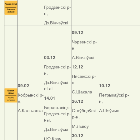
Гродзенскі р-
н,
Дз.Вінчэўскі
09.12
Чэрвенскі р-
н,
03.12
А.Вінчэўскі
Гродзенскі р-
12.12
н,
Нясвіжскі р-
Дз.Вінчэўскі
н,
09.02
10.12
et al.
С.Шакала
Кобрынскі р-
Петрыкаўскі р-
14.01
н,
26.12
н,
Бераставіцкі і
А.Кальчанка
Стаўбцоўскі
А.Шэўчык
Гродзенскі р-
р-н,
ны,
М.Львоў
Дз.Вінчэўскі
30.12
і Ю.Квач