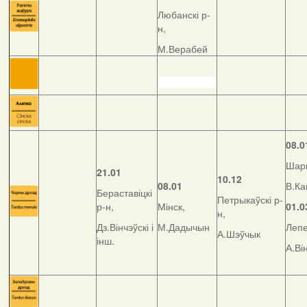
Любанскі р-
н,
М.Верабей
08.0
Шар
21.01
10.12
08.01
В.Ка
Бераставіцкі
Петрыкаўскі р-
р-н,
Мінск,
01.0
н,
Дз.Вінчэўскі і
М.Дадычын
Лепе
А.Шэўчык
інш.
А.Ві