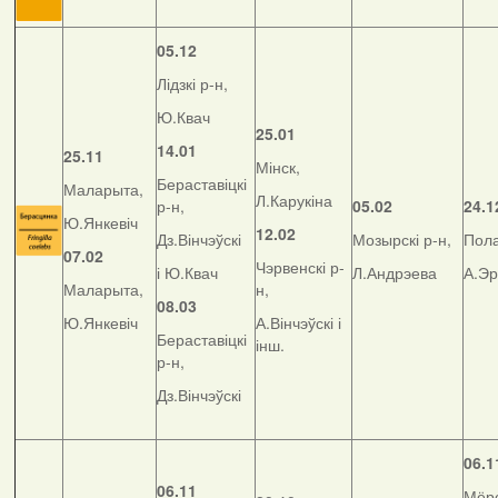
05.12
Лідзкі р-н,
Ю.Квач
25.01
14.01
25.11
Мінск,
Бераставіцкі
Маларыта,
Л.Карукіна
р-н,
05.02
24.1
Ю.Янкевіч
12.02
Дз.Вінчэўскі
Мозырскі р-н,
Пола
07.02
Чэрвенскі р-
і Ю.Квач
Л.Андрэева
А.Э
Маларыта,
н,
08.03
Ю.Янкевіч
А.Вінчэўскі і
Бераставіцкі
інш.
р-н,
Дз.Вінчэўскі
06.1
06.11
Мёрс