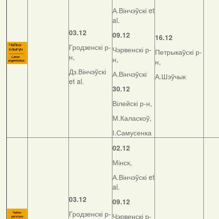
А.Вінчэўскі et
al.
03.12
09.12
16.12
Гродзенскі р-
Чэрвенскі р-
Петрыкаўскі р-
н,
н,
н,
Дз.Вінчэўскі
А.Вінчэўскі
А.Шэўчык
et al.
30.12
Вілейскі р-н,
М.Каласкоў,
І.Самусенка
02.12
Мінск,
А.Вінчэўскі et
al.
03.12
09.12
Гродзенскі р-
Чэрвенскі р-