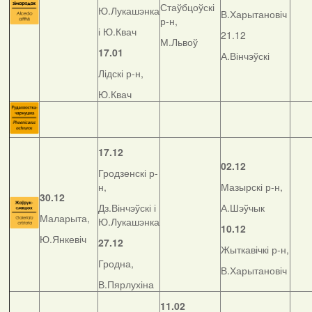
Стаўбцоўскі
Ю.Лукашэнка
В.Харытановіч
р-н,
і Ю.Квач
21.12
М.Львоў
17.01
А.Вінчэўскі
Лідскі р-н,
Ю.Квач
17.12
02.12
Гродзенскі р-
н,
Мазырскі р-н,
30.12
Дз.Вінчэўскі і
А.Шэўчык
Маларыта,
Ю.Лукашэнка
10.12
Ю.Янкевіч
27.12
Жыткавічкі р-н,
Гродна,
В.Харытановіч
В.Пярлухіна
11.02