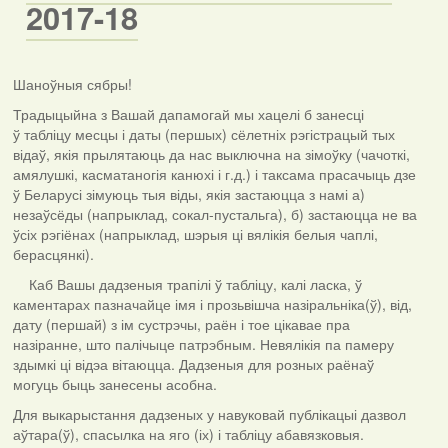
2017-18
Шаноўныя сябры!
Традыцыйна з Вашай дапамогай мы хацелі б занесці
ў табліцу месцы і даты (першых) сёлетніх рэгістрацый тых
відаў, якія прылятаюць да нас выключна на зімоўку (чачоткі,
амялушкі, касматаногія канюхі і г.д.) і таксама прасачыць дзе
ў Беларусі зімуюць тыя віды, якія застаюцца з намі а)
незаўсёды (напрыклад, сокал-пустальга), б) застаюцца не ва
ўсіх рэгіёнах (напрыклад, шэрыя ці вялікія белыя чаплі,
берасцянкі).
Каб Вашы дадзеныя трапілі ў табліцу, калі ласка, ў
каментарах пазначайце імя і прозьвішча назіральніка(ў), від,
дату (першай) з ім сустрэчы, раён і тое цікавае пра
назіранне, што палічыце патрэбным. Невялікія па памеру
здымкі ці відэа вітаюцца. Дадзеныя для розных раёнаў
могуць быць занесены асобна.
Для выкарыстання дадзеных у навуковай публікацыі дазвол
аўтара(ў), спасылка на яго (іх) і табліцу абавязковыя.