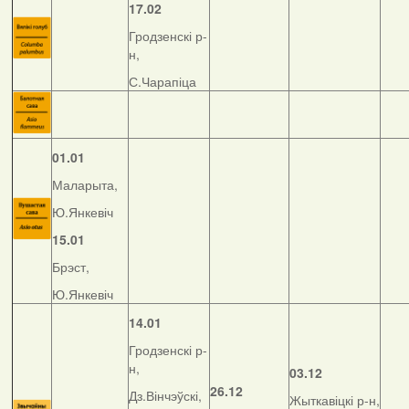
17.02
Гродзенскі р-
н,
С.Чарапіца
01.01
Маларыта,
Ю.Янкевіч
15.01
Брэст,
Ю.Янкевіч
14.01
Гродзенскі р-
н,
03.12
26.12
Дз.Вінчэўскі,
Жыткавіцкі р-н,