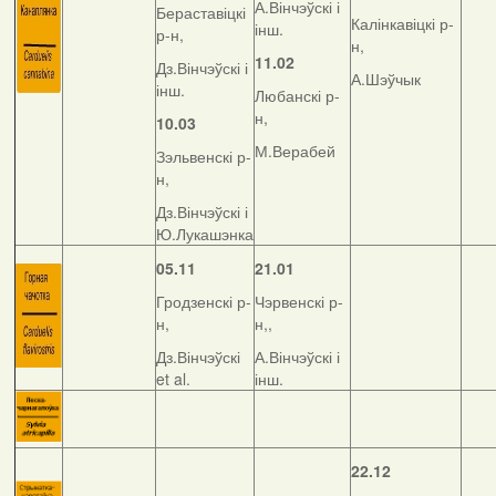
А.Вінчэўскі і
Бераставіцкі
Калінкавіцкі р-
інш.
р-н,
н,
11.02
Дз.Вінчэўскі і
А.Шэўчык
інш.
Любанскі р-
н,
10.03
М.Верабей
Зэльвенскі р-
н,
Дз.Вінчэўскі і
Ю.Лукашэнка
05.11
21.01
Гродзенскі р-
Чэрвенскі р-
н,
н,,
Дз.Вінчэўскі
А.Вінчэўскі і
et al.
інш.
22.12