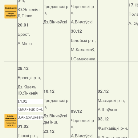
р-н,
17.1
Гродзенскі р-
Чэрвенскі р-
Ю.Янкевіч і
н,
н,
Пола
Д.Піпко
Дз.Вінчэўскі
А.Вінчэўскі
А..Э
20.01
30.12
Брэст,
Вілейскі р-н,
А.Мініч
М.Каласкоў,
І.Самусенка
28.12
Брэсцкі р-н,
Дз.Кіцель,
10.12
02.12
Ю.Янкевіч
Гродзенскі р-
Мазырскі р-н,
14.01
н,
А.Шэўчык
Камянецкі р-н,
09.12
Дз.Вінчэўскі
В.Андрушкевіч
03.12
Чэрвенскі р-
ды інш.
01.02
н,
Жыткавіцкі р-н,
23.12
Пінскі р-н,
А.Вінчэўскі
В.Харытановіч