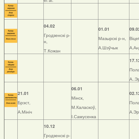
et al.
04.02
01.01
09.0
Гродзенскі р-
Мазырскі р-н,
Віце
н,
А.Шэўчык
А.А
Т.Кожан
17.1
Пола
А..Э
06.01
21.01
02.1
Мінск,
Брэст,
Пола
М.Каласкоў,
А.Мініч
А.Э
І.Самусенка
10.12
Гродзенскі р-