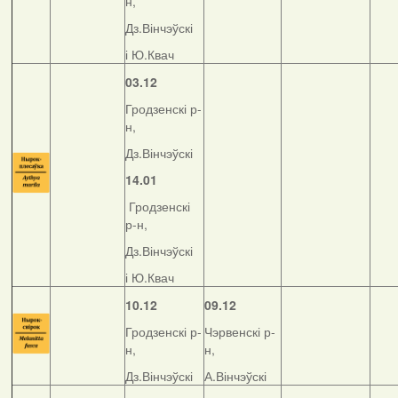
н,
Дз.Вінчэўскі
і Ю.Квач
03.12
Гродзенскі р-
н,
Дз.Вінчэўскі
14.01
Гродзенскі
р-н,
Дз.Вінчэўскі
і Ю.Квач
10.12
09.12
Гродзенскі р-
Чэрвенскі р-
н,
н,
Дз.Вінчэўскі
А.Вінчэўскі