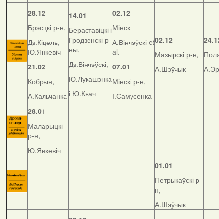
28.12
02.12
14.01
Брэсцкі р-н,
Мінск,
Бераставіцкі і
Гродзенскі р-
02.12
24.1
Дз.Кіцель,
А.Вінчэўскі et
ны,
Ю.Янкевіч
al.
Мазырскі р-н,
Пола
Дз.Вінчэўскі,
21.02
07.01
А.Шэўчык
А.Э
Ю.Лукашэнка
Кобрын,
Мінскі р-н,
і Ю.Квач
А.Кальчанка
І.Самусенка
28.01
Маларыцкі
р-н,
Ю.Янкевіч
01.01
Петрыкаўскі р-
н,
А.Шэўчык