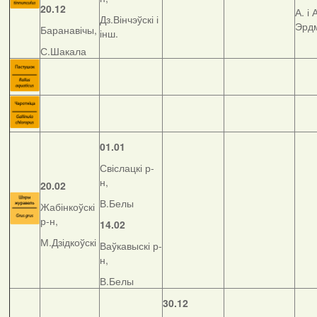
20.12
А. і 
Дз.Вінчэўскі і
Эрд
Баранавічы,
інш.
С.Шакала
01.01
Свіслацкі р-
н,
20.02
В.Белы
Жабінкоўскі
р-н,
14.02
М.Дзідкоўскі
Ваўкавыскі р-
н,
В.Белы
30.12