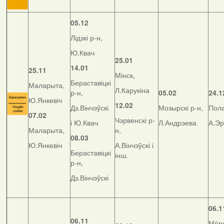
05.12
Лідзкі р-н,
Ю.Квач
25.01
14.01
25.11
Мінск,
Бераставіцкі
Маларыта,
Л.Карукіна
р-н,
05.02
24.1
Ю.Янкевіч
12.02
Дз.Вінчэўскі
Мозырскі р-н,
Пола
07.02
Чэрвенскі р-
і Ю.Квач
Л.Андрэева
А.Э
Маларыта,
н,
08.03
Ю.Янкевіч
А.Вінчэўскі і
Бераставіцкі
інш.
р-н,
Дз.Вінчэўскі
06.1
06.11
Мёрс