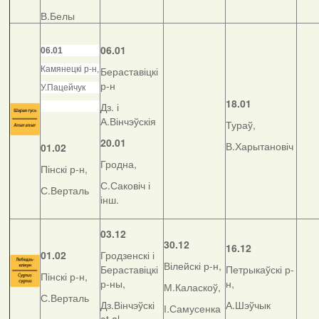
В.Белы
06.01
06.01
Камянецкі р-н,
Бераставіцкі
р-н
У.Пацейчук
18.01
Дз. і
А.Вінчэўскія
Тураў,
20.01
В.Харытановіч
01.02
Гродна,
Пінскі р-н,
С.Саковіч і
С.Верталь
інш.
03.12
30.12
16.12
01.02
Гродзенскі і
Вілейскі р-н,
Бераставіцкі
Петрыкаўскі р-
Пінскі р-н,
р-ны,
н,
М.Каласкоў,
С.Верталь
Дз.Вінчэўскі
А.Шэўчык
І.Самусенка