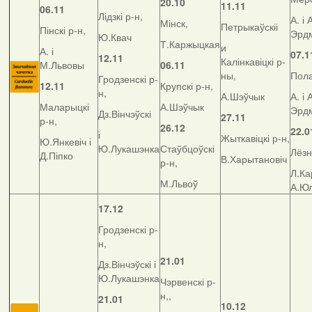
20.10
11.11
06.11
Лідзкі р-н,
А. і 
Мінск,
Петрыкаўскіі
Пінскі р-н,
Эрд
Ю.Квач
Т.Каржыцкая
и
А. і
07.1
12.11
Калінкавіцкі р-
М.Львовы
06.11
ны,
Пола
Гродзенскі р-
12.11
Крупскі р-н,
н,
А.Шэўчык
А. і 
Маларыцкі
А.Шэўчык
Эрд
Дз.Вінчэўскі
27.11
р-н,
26.12
22.0
і
Жыткавіцкі р-н,
Ю.Янкевіч і
Ю.Лукашэнка
Стаўбцоўскі
Лёзн
Д.Піпко
В.Харытановіч
р-н,
Л.Ка
М.Львоў
А.Ю
17.12
Гродзенскі р-
н,
21.01
Дз.Вінчэўскі і
Ю.Лукашэнка
Чэрвенскі р-
н,,
21.01
10.12