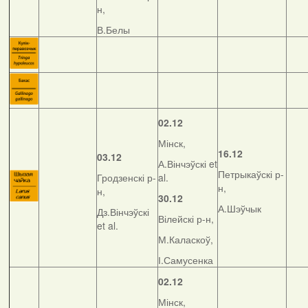
н,
В.Белы
02.12
Мінск,
16.12
03.12
А.Вінчэўскі et
Петрыкаўскі р-
Гродзенскі р-
al.
н,
н,
30.12
А.Шэўчык
Дз.Вінчэўскі
Вілейскі р-н,
et al.
М.Каласкоў,
І.Самусенка
02.12
Мінск,