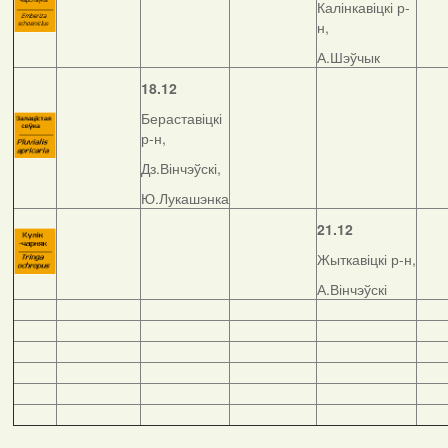
Калінкавіцкі р-
н,
А.Шэўчык
18.12
Бераставіцкі
р-н,
Дз.Вінчэўскі,
Ю.Лукашэнка
21.12
Жыткавіцкі р-н,
А.Вінчэўскі