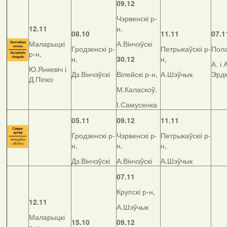
09.12
Чэрвенскі р-
12.11
н,
08.10
11.11
07.1
Маларыцкі
А.Вінчэўскі
Гродзенскі р-
Петрыкаўскіі р-
Пола
р-н,
н,
30.12
н,
А. і 
Ю.Янкевіч і
Дз.Вінчэўскі
Вілейскі р-н,
А.Шэўчык
Эрд
Д.Піпко
М.Каласкоў,
І.Самусенка
05.11
09.12
11.11
Гродзенскі р-
Чэрвенскі р-
Петрыкаўскіі р-
н,
н,
н,
Дз.Вінчэўскі
А.Вінчэўскі
А.Шэўчык
07.11
Крупскі р-н,
12.11
А.Шэўчык
Маларыцкі
15.10
09.12