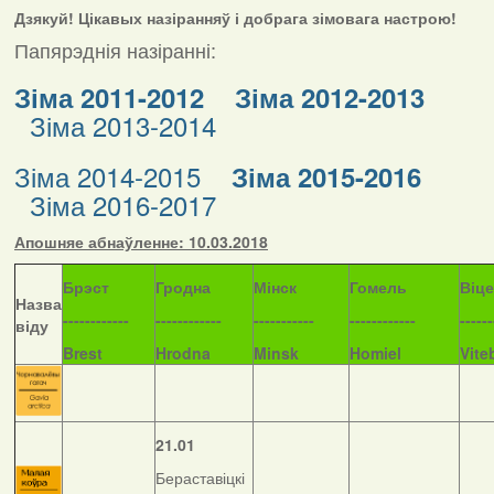
Дзякуй! Цікавых назіранняў і добрага зімовага настрою!
Папярэднія назіранні:
Зіма 2011-2012
Зіма 2012-2013
Зіма 2013-2014
Зіма 2014-2015
Зіма 2015-2016
Зіма 2016-2017
Апошняе абнаўленне: 10.03.2018
Б
рэст
Гродна
Мінск
Гомель
Віц
Назва
------------
------------
-----------
------------
------
віду
Brest
Hrodna
Minsk
Homiel
Vite
21.01
Бераставіцкі