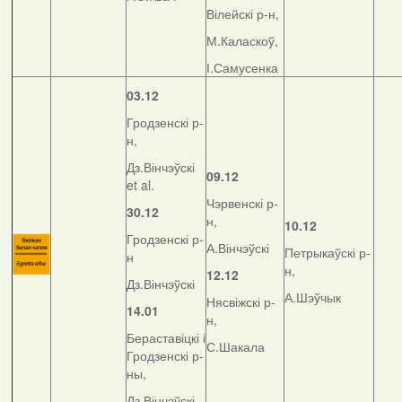
Вілейскі р-н,
М.Каласкоў,
І.Самусенка
03.12
Гродзенскі р-
н,
Дз.Вінчэўскі
09.12
et al.
Чэрвенскі р-
30.12
н,
10.12
Гродзенскі р-
А.Вінчэўскі
Петрыкаўскі р-
н
н,
12.12
Дз.Вінчэўскі
А.Шэўчык
Нясвіжскі р-
14.01
н,
Бераставіцкі і
С.Шакала
Гродзенскі р-
ны,
Дз.Вінчэўскі