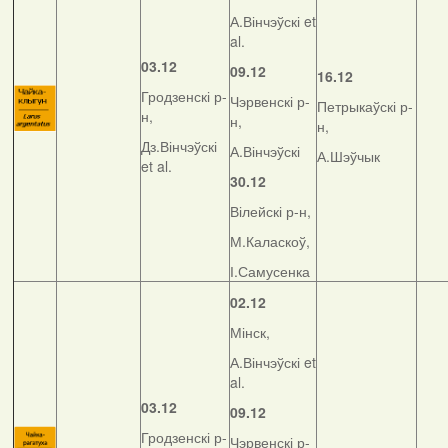
А.Вінчэўскі et
al.
03.12
09.12
16.12
Гродзенскі р-
Чэрвенскі р-
Петрыкаўскі р-
н,
н,
н,
Дз.Вінчэўскі
А.Вінчэўскі
А.Шэўчык
et al.
30.12
Вілейскі р-н,
М.Каласкоў,
І.Самусенка
02.12
Мінск,
А.Вінчэўскі et
al.
03.12
09.12
Гродзенскі р-
Чэрвенскі р-