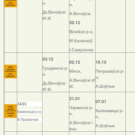
н,
н,
Дз.Вінчэўскі
А.Вінчэўскі
et al.
30.12
Вілейскі р-н,
М.Каласкоў,
І.Самусенка
03.12
02.12
16.12
Гродзенскі р-
Мінск,
Петрыкаўскі р-
н,
н,
А.Вінчэўскі et
Дз.Вінчэўскі
al.
А.Шэўчык
et al.
21.01
07.01
14.01
Чэрвенскі р-
Калінкавіцкі р-
Камянецкі р-н,
н,
н,
В.Пракапчук
А.Вінчэўскі і
А.Шэўчык
інш.