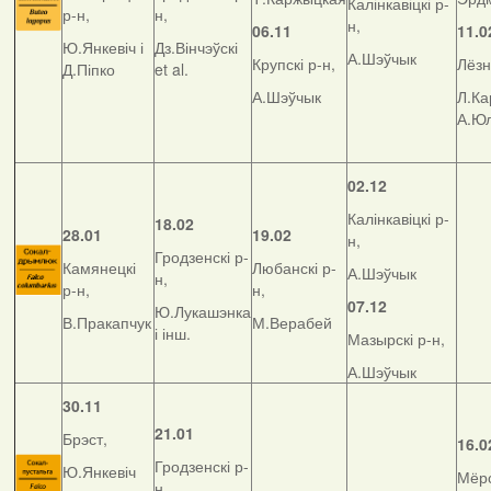
Калінкавіцкі р-
р-н,
н,
н,
06.11
11.0
Ю.Янкевіч і
Дз.Вінчэўскі
А.Шэўчык
Крупскі р-н,
Лёзн
Д.Піпко
et al.
А.Шэўчык
Л.Ка
А.Ю
02.12
Калінкавіцкі р-
18.02
28.01
19.02
н,
Гродзенскі р-
Камянецкі
Любанскі р-
А.Шэўчык
н,
р-н,
н,
07.12
Ю.Лукашэнка
В.Пракапчук
М.Верабей
і інш.
Мазырскі р-н,
А.Шэўчык
30.11
21.01
Брэст,
16.0
Гродзенскі р-
Ю.Янкевіч
Мёрс
н,