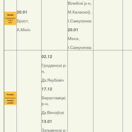
Вілейскі р-н,
20.01
М.Каласкоў,
Брэст,
І.Самусенка
А.Мініч
20.01
Мінск,
І.Самусенка
02.12
Гродзенскі р-
н,
Дз.Якубовіч
17.12
Бераставіцкі
р-н,
Дз.Вінчэўскі
13.01
Зэльвенскі р-