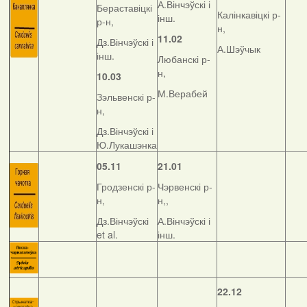
А.Вінчэўскі і
Бераставіцкі
Калінкавіцкі р-
інш.
р-н,
н,
11.02
Дз.Вінчэўскі і
А.Шэўчык
інш.
Любанскі р-
н,
10.03
М.Верабей
Зэльвенскі р-
н,
Дз.Вінчэўскі і
Ю.Лукашэнка
05.11
21.01
Гродзенскі р-
Чэрвенскі р-
н,
н,,
Дз.Вінчэўскі
А.Вінчэўскі і
et al.
інш.
22.12