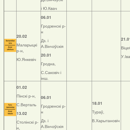
і Ю.Квач
06.01
Гродзенскі р-
н
20.02
21.0
Дз. і
Маларыцкі
А.Вінчэўскія
Віце
р-н,
20.01
У.Ів
Ю.Янкевіч
Гродна,
С.Саковіч і
інш.
01.02
Пінскі р-н,
06.01
18.01
С.Верталь
Гродзенскі р-
н
Тураў,
13.02
Дз. і
В.Харытановіч
Столінскі р-
А.Вінчэўскія
н,