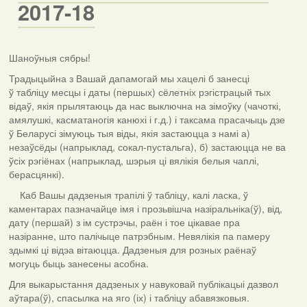
2017-18
Шаноўныя сябры!
Традыцыйна з Вашай дапамогай мы хацелі б занесці
ў табліцу месцы і даты (першых) сёлетніх рэгістрацый тых
відаў, якія прылятаюць да нас выключна на зімоўку (чачоткі,
амялушкі, касматаногія канюхі і г.д.) і таксама прасачыць дзе
ў Беларусі зімуюць тыя віды, якія застаюцца з намі а)
незаўсёды (напрыклад, сокал-пустальга), б) застаюцца не ва
ўсіх рэгіёнах (напрыклад, шэрыя ці вялікія белыя чаплі,
берасцянкі).
Каб Вашы дадзеныя трапілі ў табліцу, калі ласка, ў
каментарах пазначайце імя і прозьвішча назіральніка(ў), від,
дату (першай) з ім сустрэчы, раён і тое цікавае пра
назіранне, што палічыце патрэбным. Невялікія па памеру
здымкі ці відэа вітаюцца. Дадзеныя для розных раёнаў
могуць быць занесены асобна.
Для выкарыстання дадзеных у навуковай публікацыі дазвол
аўтара(ў), спасылка на яго (іх) і табліцу абавязковыя.