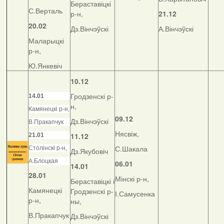
Бераставіцкі
С.Верталь
р-н,
21.12
20.02
Дз.Вінчэўскі
А.Вінчэўскі
Маларыцкі
р-н,
Ю.Янкевіч
10.12
Гродзенскі р-
14.01
н,
Камянецкі р-н,
09.12
Дз.Вінчэўскі
В.Пракапчук
Нясвіж,
11.12
21.01
С.Шакала
Столінскі р-н,
Дз.Якубовіч
А.Блоцкая
06.01
14.01
28.01
Мінскі р-н,
Бераставіцкі і
Камянецкі
Гродзенскі р-
І.Самусенка
р-н,
ны,
В.Пракапчук
Дз.Вінчэўскі