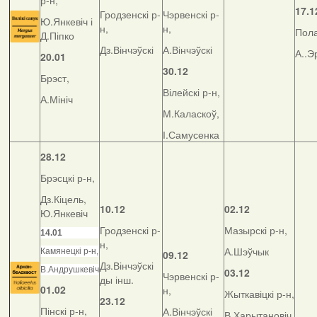
р-н,
17.1
Гродзенскі р-
Чэрвенскі р-
Ю.Янкевіч і
н,
н,
Пола
Д.Піпко
Дз.Вінчэўскі
А.Вінчэўскі
А..Э
20.01
30.12
Брэст,
Вілейскі р-н,
А.Мініч
М.Каласкоў,
І.Самусенка
28.12
Брэсцкі р-н,
Дз.Кіцель,
10.12
02.12
Ю.Янкевіч
Гродзенскі р-
Мазырскі р-н,
14.01
н,
А.Шэўчык
Камянецкі р-н,
09.12
Дз.Вінчэўскі
В.Андрушкевіч
03.12
Чэрвенскі р-
ды інш.
01.02
н,
Жыткавіцкі р-н,
23.12
Пінскі р-н,
А.Вінчэўскі
В.Харытановіч