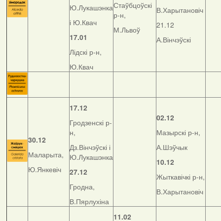
Стаўбцоўскі
Ю.Лукашэнка
В.Харытановіч
р-н,
і Ю.Квач
21.12
М.Львоў
17.01
А.Вінчэўскі
Лідскі р-н,
Ю.Квач
17.12
02.12
Гродзенскі р-
н,
Мазырскі р-н,
30.12
Дз.Вінчэўскі і
А.Шэўчык
Маларыта,
Ю.Лукашэнка
10.12
Ю.Янкевіч
27.12
Жыткавічкі р-н,
Гродна,
В.Харытановіч
В.Пярлухіна
11.02