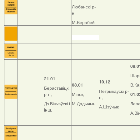
Любанскі р-
н,
М.Верабей
08.0
Шар
21.01
10.12
08.01
В.Ка
Бераставіцкі
Петрыкаўскі р-
р-н,
Мінск,
01.0
н,
Дз.Вінчэўскі і
М.Дадычын
Лепе
А.Шэўчык
інш.
А.Ві