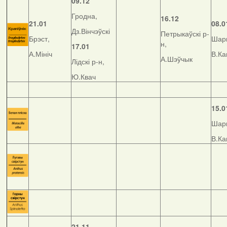
09.12
Гродна,
16.12
21.01
08.0
Дз.Вінчэўскі
Петрыкаўскі р-
Брэст,
Шар
н,
17.01
А.Мініч
В.Ка
А.Шэўчык
Лідскі р-н,
Ю.Квач
15.0
Шар
В.Ка
21.11