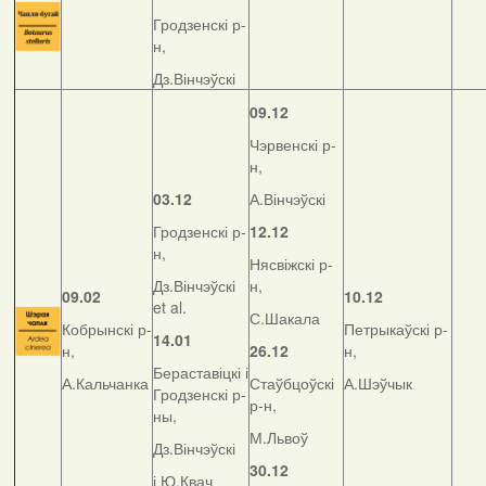
Гродзенскі р-
н,
Дз.Вінчэўскі
09.12
Чэрвенскі р-
н,
03.12
А.Вінчэўскі
Гродзенскі р-
12.12
н,
Нясвіжскі р-
Дз.Вінчэўскі
н,
09.02
10.12
et al.
С.Шакала
Кобрынскі р-
Петрыкаўскі р-
14.01
н,
26.12
н,
Бераставіцкі і
А.Кальчанка
Стаўбцоўскі
А.Шэўчык
Гродзенскі р-
р-н,
ны,
М.Львоў
Дз.Вінчэўскі
30.12
і Ю.Квач