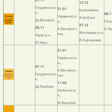
13.12
Гродзенскі р-
21.01
Калінкавічы,
н,
08.1
Чэрвенскі р-
А.Шэўчык
Дз.Вінчэўскі
н,,
Пола
27.12
28.11
А.Вінчэўскі і
А.Э
Жыткавіцкі р-н,
інш.
Лідзкі р-н,
В.Харламава
Ю.Квач
21.01
Чэрвенскі р-
н,,
07.11
А.Вінчэўскі і
Гродзенскі р-
інш.
н,
11.02
Дз.Якубовіч
Любанскі р-
н,
М.Верабей