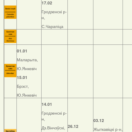
17.02
Гродзенскі р-
н,
С.Чарапіца
01.01
Маларыта,
Ю.Янкевіч
15.01
Брэст,
Ю.Янкевіч
14.01
Гродзенскі р-
н,
03.12
26.12
Дз.Вінчэўскі,
Жыткавіцкі р-н,