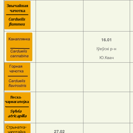
16.01
Іўеўскі р-н
Ю.Квач
27.02