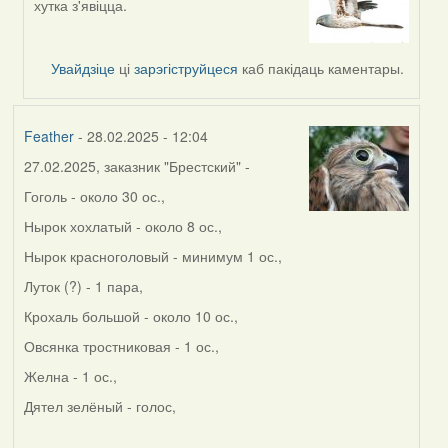
хутка з'явіцца.
reply
to
by
Увайдзіце
ці
зарэгіструйцеся
каб пакідаць каментары.
sergey
Feather
- 28.02.2025 - 12:04
27.02.2025, заказник "Брестский" -
Гоголь - около 30 ос.,
Нырок хохлатый - около 8 ос.,
Нырок красноголовый - минимум 1 ос.,
Луток (?) - 1 пара,
Крохаль большой - около 10 ос.,
Овсянка тростниковая - 1 ос.,
Желна - 1 ос.,
Дятел зелёный - голос,