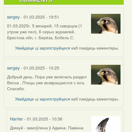
sergey
- 01.03.2025 - 19:51
01.03.2025г. 5 вяхирей, 15 скворцов (1
утром уже пел), 6 серых журавлей.
Брестска обл, г. Берёза, Бобель С.
Увайдзіце
ці
зарэгіструйцеся
каб пакідаць каментары.
sergey
- 01.03.2025 - 10:25
Добрый день. Пора уже включать раздел
Вясна . Птицы уже возвращаются с юга.
Спасибо.
Увайдзіце
ці
зарэгіструйцеся
каб пакідаць каментары.
Harrier
- 01.03.2025 - 10:36
Дзякуй - замоўлена ў Адміна. Павінна
In