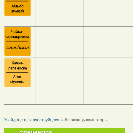
Увайдзіце
ці
зарэгіструйцеся
каб пакідаць каментары.
COMMENTS