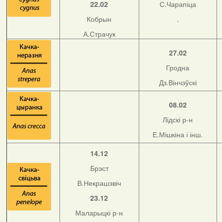
22.02
С.Чарапіца
Кобрын
.
А.Страчук
27.02
Гродна
Дз.Вінчэўскі
08.02
Лідскі р-н
Е.Мішкіна і інш.
14.12
Брэст
В.Некрашэвіч
23.12
Маларыцкі р-н