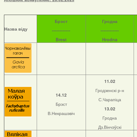
Б
рэст
Гродна
Назва віду
------------
------------
Brest
Hrodna
11.02
Гродзенскі р-н
14.12
С.Чарапіца
Брэст
13.02
В.Некрашэвіч
Гродна
Дз.Вінчэўскі