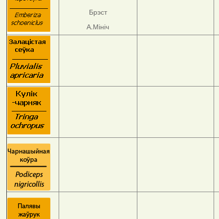
Брэст
А.Мініч