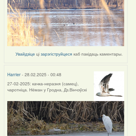
Увайдзіце
ці
зарэгіструйцеся
каб пакідаць каментары.
Harrier
- 28.02.2025 - 00:48
27-02-2025: качка-неразня (самец),
чаротніца. Нёман у Гродна, Дз.Вінчэўскі