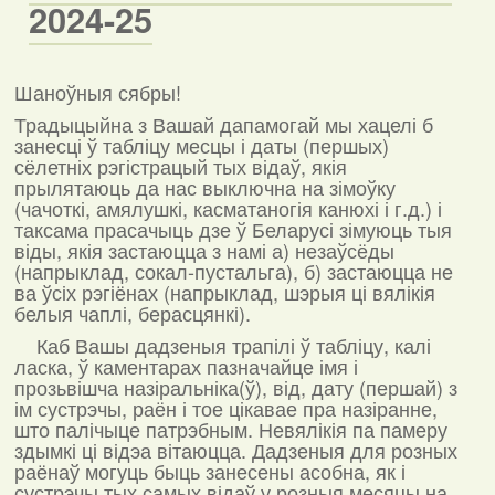
2024-25
Шаноўныя сябры!
Традыцыйна з Вашай дапамогай мы хацелі б
занесці ў табліцу месцы і даты (першых)
сёлетніх рэгістрацый тых відаў, якія
прылятаюць да нас выключна на зімоўку
(чачоткі, амялушкі, касматаногія канюхі і г.д.) і
таксама прасачыць дзе ў Беларусі зімуюць тыя
віды, якія застаюцца з намі а) незаўсёды
(напрыклад, сокал-пустальга), б) застаюцца не
ва ўсіх рэгіёнах (напрыклад, шэрыя ці вялікія
белыя чаплі, берасцянкі).
Каб Вашы дадзеныя трапілі ў табліцу, калі
ласка, ў каментарах пазначайце імя і
прозьвішча назіральніка(ў), від, дату (першай) з
ім сустрэчы, раён і тое цікавае пра назіранне,
што палічыце патрэбным. Невялікія па памеру
здымкі ці відэа вітаюцца. Дадзеныя для розных
раёнаў могуць быць занесены асобна, як і
сустрэчы тых самых відаў у розныя месяцы на