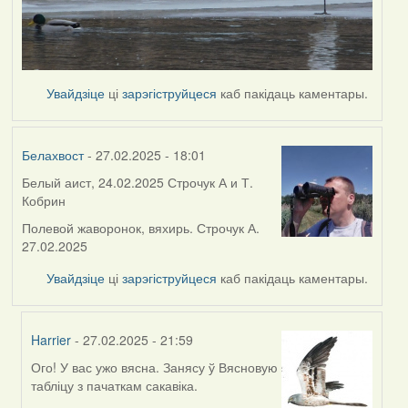
Увайдзіце
ці
зарэгіструйцеся
каб пакідаць каментары.
Белахвост
- 27.02.2025 - 18:01
Белый аист, 24.02.2025 Строчук А и Т.
Кобрин
Полевой жаворонок, вяхирь. Строчук А.
27.02.2025
Увайдзіце
ці
зарэгіструйцеся
каб пакідаць каментары.
Harrier
- 27.02.2025 - 21:59
Ого! У вас ужо вясна. Занясу ў Вясновую
In
табліцу з пачаткам сакавіка.
reply