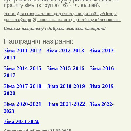
працягу зімы (з груп а) і б) - гл. вышэй).
Увага! Для выкарыстання дадзеных у навуковай публікацыі
дазвол аўтара(ў), спасылка на яго (іх) і табліцу абавязковыя.
Цікавых назіранняў і добрага зімовага настрою!
Папярэднія назіранні:
Зіма 2011-2012
Зіма 2012-2013
Зіма 2013-
2014
Зіма 2014-2015
Зіма 2015-2016
Зіма 2016-
2017
Зіма 2017-2018
Зіма 2018-2019
Зіма 2019-
2020
Зіма 2020-2021
Зіма 2021-2022
Зіма 2022-
2023
Зіма 2023-2024
Апошняе абнаўленне: 28.02.2025