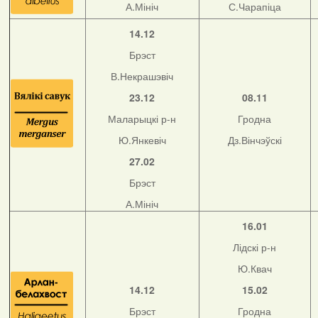
А.Мініч
С.Чарапіца
14.12
Брэст
В.Некрашэвіч
23.12
08.11
Маларыцкі р-н
Гродна
Ю.Янкевіч
Дз.Вінчэўскі
27.02
Брэст
А.Мініч
16.01
Лідскі р-н
Ю.Квач
14.12
15.02
Брэст
Гродна