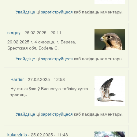
to
by
Увайдзіце
ці
зарэгіструйцеся
каб пакідаць каментары.
Белахвост
sergey
- 26.02.2025 - 20:11
26.02.2025 г. 4 скворца. г. Берёза,
Брестская обл. Бобель С.
Увайдзіце
ці
зарэгіструйцеся
каб пакідаць каментары.
Harrier
- 27.02.2025 - 12:58
Ну гэтыя ўжо ў Вясновую табліцу хутка
In
трапяць.
reply
to
by
Увайдзіце
ці
зарэгіструйцеся
каб пакідаць каментары.
sergey
kukarzinio
- 25.02.2025 - 11:48