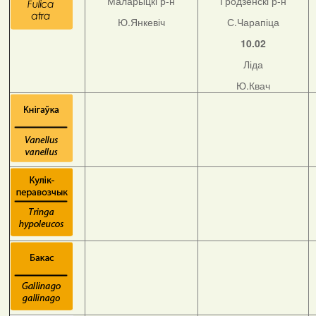
Маларыцкі р-н
Гродзенскі р-н
Ю.Янкевіч
С.Чарапіца
10.02
Ліда
Ю.Квач