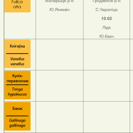
Маларыцкі р-н
Гродзенскі р-н
Ю.Янкевіч
С.Чарапіца
10.02
Ліда
Ю.Квач