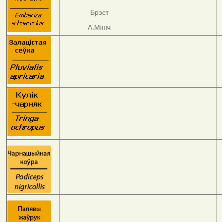
Брэст
А.Мініч