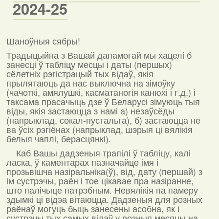
2024-25
Шаноўныя сябры!
Традыцыйна з Вашай дапамогай мы хацелі б
занесці ў табліцу месцы і даты (першых)
сёлетніх рэгістрацый тых відаў, якія
прылятаюць да нас выключна на зімоўку
(чачоткі, амялушкі, касматаногія канюхі і г.д.) і
таксама прасачыць дзе ў Беларусі зімуюць тыя
віды, якія застаюцца з намі а) незаўсёды
(напрыклад, сокал-пустальга), б) застаюцца не
ва ўсіх рэгіёнах (напрыклад, шэрыя ці вялікія
белыя чаплі, берасцянкі).
Каб Вашы дадзеныя трапілі ў табліцу, калі
ласка, ў каментарах пазначайце імя і
прозьвішча назіральніка(ў), від, дату (першай) з
ім сустрэчы, раён і тое цікавае пра назіранне,
што палічыце патрэбным. Невялікія па памеру
здымкі ці відэа вітаюцца. Дадзеныя для розных
раёнаў могуць быць занесены асобна, як і
сустрэчы тых самых відаў у розныя месяцы на