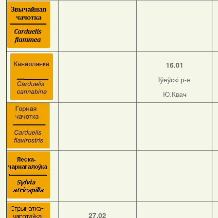
16.01
Іўеўскі р-н
Ю.Квач
27.02