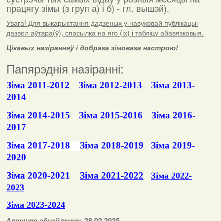
працягу зімы (з груп а) і б) - гл. вышэй).
Увага! Для выкарыстання дадзеных у навуковай публікацыі
дазвол аўтара(ў), спасылка на яго (іх) і табліцу абавязковыя.
Цікавых назіранняў і добрага зімовага настрою!
Папярэднія назіранні:
Зіма 2011-2012
Зіма 2012-2013
Зіма 2013-
2014
Зіма 2014-2015
Зіма 2015-2016
Зіма 2016-
2017
Зіма 2017-2018
Зіма 2018-2019
Зіма 2019-
2020
Зіма 2020-2021
Зіма 2021-2022
Зіма 2022-
2023
Зіма 2023-2024
Апошняе абнаўленне: 28.02.2025