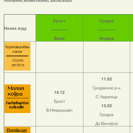
Б
рэст
Гродна
Назва віду
------------
------------
Brest
Hrodna
11.02
Гродзенскі р-н
14.12
С.Чарапіца
Брэст
13.02
В.Некрашэвіч
Гродна
Дз.Вінчэўскі