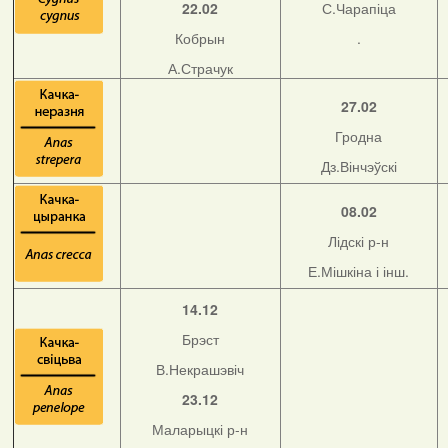
22.02
С.Чарапіца
Кобрын
.
А.Страчук
27.02
Гродна
Дз.Вінчэўскі
08.02
Лідскі р-н
Е.Мішкіна і інш.
14.12
Брэст
В.Некрашэвіч
23.12
Маларыцкі р-н