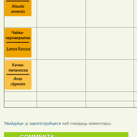
Увайдзіце
ці
зарэгіструйцеся
каб пакідаць каментары.
COMMENTS