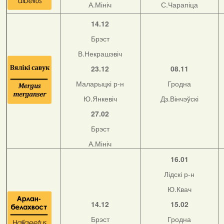
А.Мініч
С.Чарапіца
14.12
Брэст
В.Некрашэвіч
23.12
08.11
Маларыцкі р-н
Гродна
Ю.Янкевіч
Дз.Вінчэўскі
27.02
Брэст
А.Мініч
16.01
Лідскі р-н
Ю.Квач
14.12
15.02
Брэст
Гродна