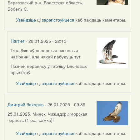
Березовский р-н, Брестская область.
Бобель С.
Увайдзіце
ці
зарэгіструйцеся
каб пакідаць каментары.
Harrier
- 28.01.2025 - 22:15
Гэта ўжо яўна першыя вясновыя
In
назіранні, але няхай пабудуць тут.
reply
to
Пазней перанясу ў табліцу Вясновых
by
прылётаў.
sergey
Увайдзіце
ці
зарэгіструйцеся
каб пакідаць каментары.
Дмитрий Захаров
- 26.01.2025 - 09:35
25.01.2025. Минск, Чиж.вдхр.: морская
чернеть (1 ос., самка)!
Увайдзіце
ці
зарэгіструйцеся
каб пакідаць каментары.