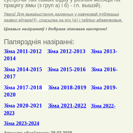
працягу зімы (з груп а) і б) - гл. вышэй).
Увага! Для выкарыстання дадзеных у навуковай публікацыі
дазвол аўтара(ў), спасылка на яго (іх) і табліцу абавязковыя.
Цікавых назіранняў і добрага зімовага настрою!
Папярэднія назіранні:
Зіма 2011-2012
Зіма 2012-2013
Зіма 2013-
2014
Зіма 2014-2015
Зіма 2015-2016
Зіма 2016-
2017
Зіма 2017-2018
Зіма 2018-2019
Зіма 2019-
2020
Зіма 2020-2021
Зіма 2021-2022
Зіма 2022-
2023
Зіма 2023-2024
Апошняе абнаўленне: 28.02.2025