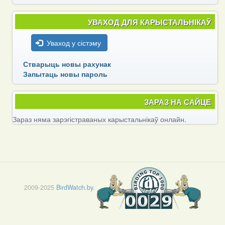
УВАХОД ДЛЯ КАРЫСТАЛЬНІКАЎ
Уваход у сістэму
Стварыць новы рахунак
Запытаць новы пароль
ЗАРАЗ НА САЙЦЕ
Зараз няма зарэгістраваных карыстальнікаў онлайн.
2009-2025
BirdWatch.by
.