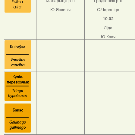
Маларыцкі р-н
Гродзенскі р-н
Ю.Янкевіч
С.Чарапіца
10.02
Ліда
Ю.Квач