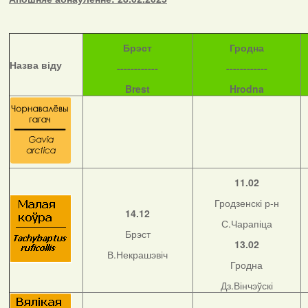
Б
рэст
Гродна
Назва віду
------------
------------
Brest
Hrodna
11.02
Гродзенскі р-н
14.12
С.Чарапіца
Брэст
13.02
В.Некрашэвіч
Гродна
Дз.Вінчэўскі