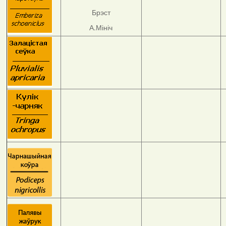
Брэст
А.Мініч