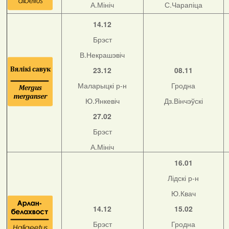
А.Мініч
С.Чарапіца
14.12
Брэст
В.Некрашэвіч
23.12
08.11
Маларыцкі р-н
Гродна
Ю.Янкевіч
Дз.Вінчэўскі
27.02
Брэст
А.Мініч
16.01
Лідскі р-н
Ю.Квач
14.12
15.02
Брэст
Гродна