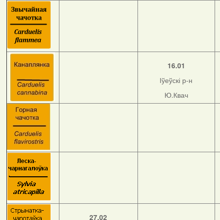
16.01
Іўеўскі р-н
Ю.Квач
27.02