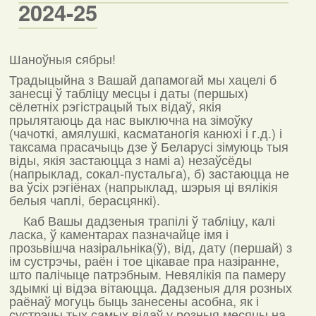
2024-25
Шаноўныя сябры!
Традыцыйна з Вашай дапамогай мы хацелі б
занесці ў табліцу месцы і даты (першых)
сёлетніх рэгістрацый тых відаў, якія
прылятаюць да нас выключна на зімоўку
(чачоткі, амялушкі, касматаногія канюхі і г.д.) і
таксама прасачыць дзе ў Беларусі зімуюць тыя
віды, якія застаюцца з намі а) незаўсёды
(напрыклад, сокал-пустальга), б) застаюцца не
ва ўсіх рэгіёнах (напрыклад, шэрыя ці вялікія
белыя чаплі, берасцянкі).
Каб Вашы дадзеныя трапілі ў табліцу, калі
ласка, ў каментарах пазначайце імя і
прозьвішча назіральніка(ў), від, дату (першай) з
ім сустрэчы, раён і тое цікавае пра назіранне,
што палічыце патрэбным. Невялікія па памеру
здымкі ці відэа вітаюцца. Дадзеныя для розных
раёнаў могуць быць занесены асобна, як і
сустрэчы тых самых відаў у розныя месяцы на