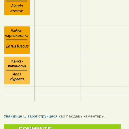
Увайдзіце
ці
зарэгіструйцеся
каб пакідаць каментары.
COMMENTS