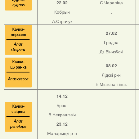
22.02
С.Чарапіца
Кобрын
.
А.Страчук
27.02
Гродна
Дз.Вінчэўскі
08.02
Лідскі р-н
Е.Мішкіна і інш.
14.12
Брэст
В.Некрашэвіч
23.12
Маларыцкі р-н