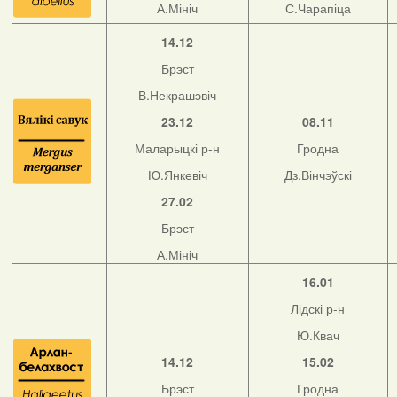
А.Мініч
С.Чарапіца
14.12
Брэст
В.Некрашэвіч
23.12
08.11
Маларыцкі р-н
Гродна
Ю.Янкевіч
Дз.Вінчэўскі
27.02
Брэст
А.Мініч
16.01
Лідскі р-н
Ю.Квач
14.12
15.02
Брэст
Гродна