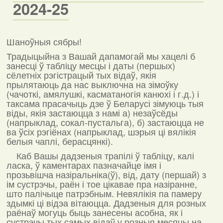
2024-25
Шаноўныя сябры!
Традыцыйна з Вашай дапамогай мы хацелі б
занесці ў табліцу месцы і даты (першых)
сёлетніх рэгістрацый тых відаў, якія
прылятаюць да нас выключна на зімоўку
(чачоткі, амялушкі, касматаногія канюхі і г.д.) і
таксама прасачыць дзе ў Беларусі зімуюць тыя
віды, якія застаюцца з намі а) незаўсёды
(напрыклад, сокал-пустальга), б) застаюцца не
ва ўсіх рэгіёнах (напрыклад, шэрыя ці вялікія
белыя чаплі, берасцянкі).
Каб Вашы дадзеныя трапілі ў табліцу, калі
ласка, ў каментарах пазначайце імя і
прозьвішча назіральніка(ў), від, дату (першай) з
ім сустрэчы, раён і тое цікавае пра назіранне,
што палічыце патрэбным. Невялікія па памеру
здымкі ці відэа вітаюцца. Дадзеныя для розных
раёнаў могуць быць занесены асобна, як і
сустрэчы тых самых відаў у розныя месяцы на