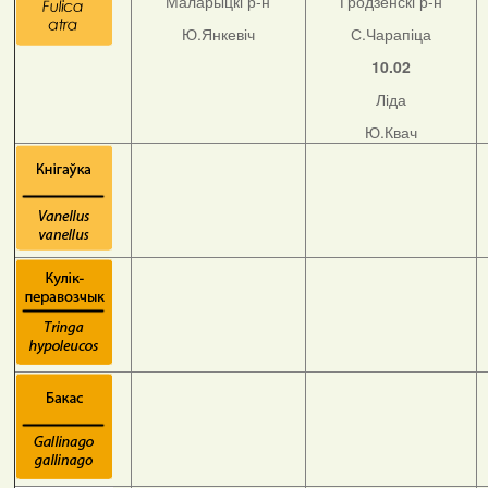
Маларыцкі р-н
Гродзенскі р-н
Ю.Янкевіч
С.Чарапіца
10.02
Ліда
Ю.Квач