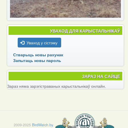
УВАХОД ДЛЯ КАРЫСТАЛЬНІКАЎ
Уваход у сістэму
Стварыць новы рахунак
Запытаць новы пароль
ЗАРАЗ НА САЙЦЕ
Зараз няма зарэгістраваных карыстальнікаў онлайн.
2009-2025
BirdWatch.by
.