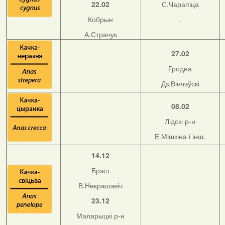
22.02
С.Чарапіца
Кобрын
.
А.Страчук
27.02
Гродна
Дз.Вінчэўскі
08.02
Лідскі р-н
Е.Мішкіна і інш.
14.12
Брэст
В.Некрашэвіч
23.12
Маларыцкі р-н