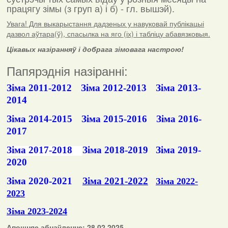
працягу зімы (з груп а) і б) - гл. вышэй).
Увага! Для выкарыстання дадзеных у навуковай публікацыі
дазвол аўтара(ў), спасылка на яго (іх) і табліцу абавязковыя.
Цікавых назіранняў і добрага зімовага настрою!
Папярэднія назіранні:
Зіма 2011-2012
Зіма 2012-2013
Зіма 2013-
2014
Зіма 2014-2015
Зіма 2015-2016
Зіма 2016-
2017
Зіма 2017-2018
Зіма 2018-2019
Зіма 2019-
2020
Зіма 2020-2021
Зіма 2021-2022
Зіма 2022-
2023
Зіма 2023-2024
Апошняе абнаўленне: 28.02.2025