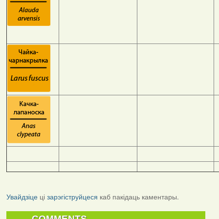
Увайдзіце
ці
зарэгіструйцеся
каб пакідаць каментары.
COMMENTS