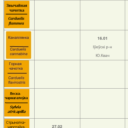
16.01
Іўеўскі р-н
Ю.Квач
27.02