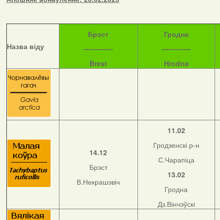
Б
рэст
Гродна
Назва віду
------------
------------
Brest
Hrodna
11.02
Гродзенскі р-н
14.12
С.Чарапіца
Брэст
13.02
В.Некрашэвіч
Гродна
Дз.Вінчэўскі