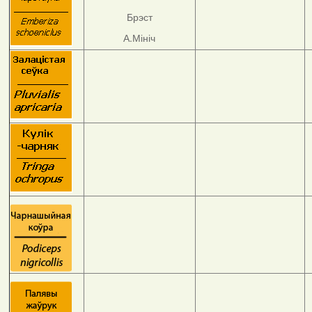
Брэст
А.Мініч