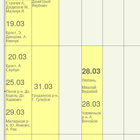
Дзьмітрый
Страчук А.,
Якубовіч
Дзiдкоускi М.,
Мальчук Я.
19.03
Брэст, Э.
Данцова, А.
Ківачук
20.03
Брэст, А.
28.03
Сербун
25.03
Любань,
31.03
Мікалай
Пінскі р-н, Дз.
Верабей
Кіцель, Дз.
Гродзенскі р-н,
Харковіч
Г. Гулеўскі
28.03
29.03
Чэрвеньскі
р-н, А.
Маларыцкі р-
Вінчэўскі
н, Ю. Янкевіч,
А. Рак