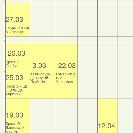
27.03
Кобрынскі р-н,
А. Страчук
20.03
Брэст, А.
3.03
22.03
Сербун
Казіміроўка,
Гомельскі р-
25.03
Дзьмітрый
н, А.
Якубовіч
Халандач
Пінскі р-н, Дз.
Кіцель, Дз.
Харковіч
19.03
12.04
Брэст, Э.
Данцова, А.
Ківачук