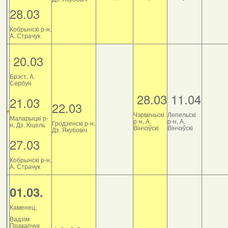
28.03
Кобрынскі р-н,
А. Страчук
20.03
Брэст, А.
Сербун
28.03
11.04
21.03
22.03
Чэрвеньскі
Лепельскі
Маларыцкі р-
р-н, А.
р-н, А.
Гродзенскі р-н,
н, Дз. Кіцель
Вінчэўскі
Вінчэўскі
Дз. Якубовіч
27.03
Кобрынскі р-н,
А. Страчук
01.03.
Каменец,
Вадзім
Пракапчук