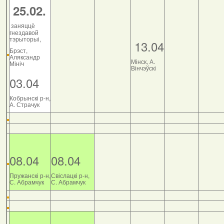
25.02.
заняццё
гнездавой
тэрыторыі,
13.04
Брэст,
Аляксандр
Мінск, А.
Мініч
Вінчэўскі
03.04
Кобрынскі р-н,
А. Страчук
08.04
08.04
Пружанскі р-н,
Свіслацкі р-н,
С. Абрамчук
С. Абрамчук