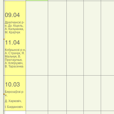
09.04
Драгічанскі р-
н, Дз. Кіцель,
А. Кальчанка,
М. Краўчук
11.04
Кобрынскі р-н,
А. Страчук, Я.
Мальчук, В.
Праташчык,
А. Кляўцэвіч,
В. Тарасенка
10.03
Бярозаўскі р-
н,
Д. Харковіч,
І. Багдановіч