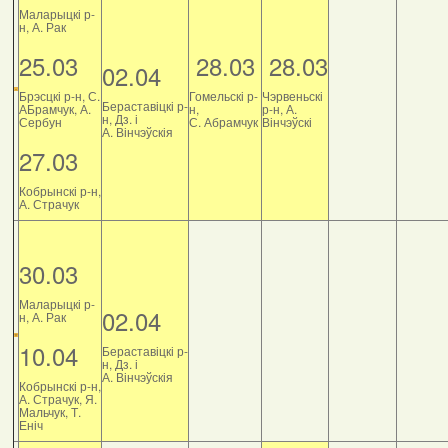
Маларыцкі р-
н, А. Рак
25.03
28.03
28.03
02.04
Брэсцкі р-н, С.
Гомельскі р-
Чэрвеньскі
Бераставіцкі р-
АБрамчук, А.
н,
р-н, А.
н, Дз. і
Сербун
С. Абрамчук
Вінчэўскі
А. Вінчэўскія
27.03
Кобрынскі р-н,
А. Страчук
30.03
Маларыцкі р-
02.04
н, А. Рак
10.04
Бераставіцкі р-
н, Дз. і
А. Вінчэўскія
Кобрынскі р-н,
А. Страчук, Я.
Мальчук, Т.
Еніч