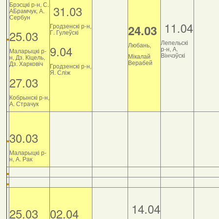
Брэсцкі р-н, С.
31.03
АБрамчук, А.
Сербун
11.04
Гродзенскі р-н,
24.03
25.03
Г. Гулеўскі
Лепельскі
Любань,
9.04
р-н, А.
Маларыцкі р-
Вінчэўскі
Мікалай
н, Дз. Кіцель,
Верабей
Дз. Харковіч
Гродзенскі р-н,
Я. Сліж
27.03
Кобрынскі р-н,
А. Страчук
30.03
Маларыцкі р-
н, А. Рак
14.04
25.03
02.04