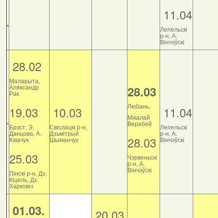
11.04
Лепельскі
р-н, А.
Вінчэўскі
28.02
Маларыта,
Аляксандр
28.03
Рак
Любань,
19.03
10.03
11.04
Мікалай
Верабей
Брэст, Э.
Свіслацкі р-н,
Лепельскі
Данцова, А.
Дзьмітрый
р-н, А.
28.03
Ківачук
Шыманчук
Вінчэўскі
25.03
Чэрвеньскі
р-н, А.
Вінчэўскі
Пінскі р-н, Дз.
Кіцель, Дз.
Харковіч
01.03.
20.03