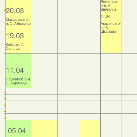
Лепельскі
р-н, А.
20.03
Вінчэўскі
14.04
Маларыцкі р-
н, С. Абрамчук
Аршанскі р-
н, Р.
Шкабара
19.03
Кобрын, А.
Страчук
11.04
Пружанскі р-н,
С. Абрамчук
05.04