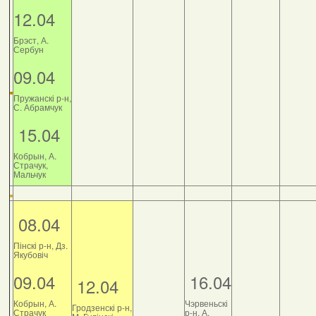
12.04
Брэст, А.
Сербун
09.04
Пружанскі р-н,
С. Абрамчук
15.04
Кобрын, А.
Страчук,
Мальчук
08.04
Пінскі р-н, Дз.
Якубовіч
09.04
16.04
12.04
Кобрын, А.
Чэрвеньскі
Гродзенскі р-н,
Страчук
р-н, А.