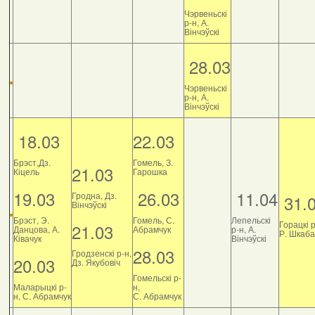
Чэрвеньскі
р-н, А.
Вінчэўскі
28.03
Чэрвеньскі
р-н, А.
Вінчэўскі
18.03
22.03
Брэст,Дз.
Гомель, З.
21.03
Кіцель
Гарошка
19.03
26.03
11.04
Гродна, Дз.
31.
Вінчэўскі
Брэст, Э.
Гомель, С.
Лепельскі
Горацкі р
21.03
Данцова, А.
Абрамчук
р-н, А.
Р. Шкаб
Ківачук
Вінчэўскі
28.03
Гродзенскі р-н,
20.03
Дз. Якубовіч
Гомельскі р-
Маларыцкі р-
н,
н, С. Абрамчук
С. Абрамчук