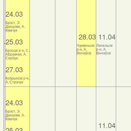
24.03
Брэст, Э.
Данцова, А.
Ківачук
28.03
11.04
25.03
Чэрвеньскі
Лепельскі
р-н, А.
р-н, А.
Брэсцкі р-н, С.
Вінчэўскі
Вінчэўскі
АБрамчук, А.
Сербун
27.03
Кобрынскі р-н,
А. Страчук
24.03
Брэст, Э.
Данцова, А.
Ківачук
11.04
25.03