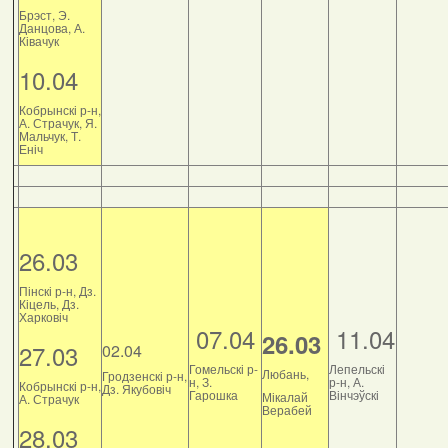
Брэст, Э.
Данцова, А.
Ківачук
10.04
Кобрынскі р-н,
А. Страчук, Я.
Мальчук, Т.
Еніч
26.03
Пінскі р-н, Дз.
Кіцель, Дз.
Харковіч
07.04
11.04
26.03
27.03
02.04
Гомельскі р-
Лепельскі
Любань,
Гродзенскі р-н,
н, З.
р-н, А.
Кобрынскі р-н,
Дз. Якубовіч
Гарошка
Вінчэўскі
Мікалай
А. Страчук
Верабей
28.03