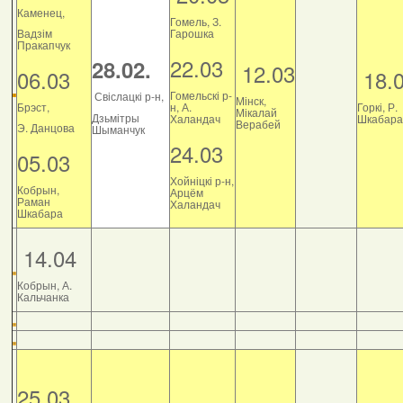
Каменец,
Гомель, З.
Вадзім
Гарошка
Пракапчук
22.03
28.02.
12.03
06.03
18.
Гомельскі р-
Свіслацкі р-н,
Мінск,
Брэст,
н, А.
Горкі, Р.
Мікалай
Дзьмітры
Халандач
Шкабара
Верабей
Э. Данцова
Шыманчук
24.03
05.03
Хойніцкі р-н,
Кобрын,
Арцём
Раман
Халандач
Шкабара
14.04
Кобрын, А.
Кальчанка
25.03