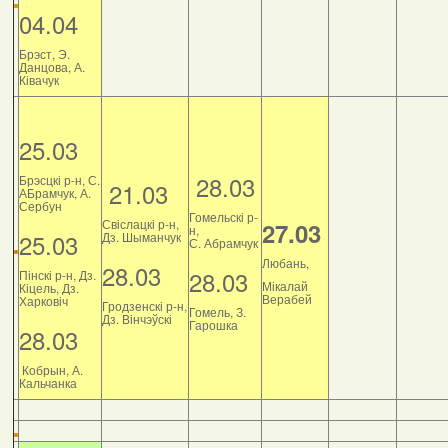
04.04
Брэст, Э.
Данцова, А.
Ківачук
25.03
28.03
Брэсцкі р-н, С.
21.03
АБрамчук, А.
Сербун
Гомельскі р-
Свіслацкі р-н,
27.03
н,
25.03
Дз. Шыманчук
С. Абрамчук
Любань,
28.03
28.03
Пінскі р-н, Дз.
Мікалай
Кіцель, Дз.
Верабей
Харковіч
Гродзенскі р-н,
Гомель, З.
Дз. Вінчэўскі
Гарошка
28.03
Кобрын, А.
Кальчанка