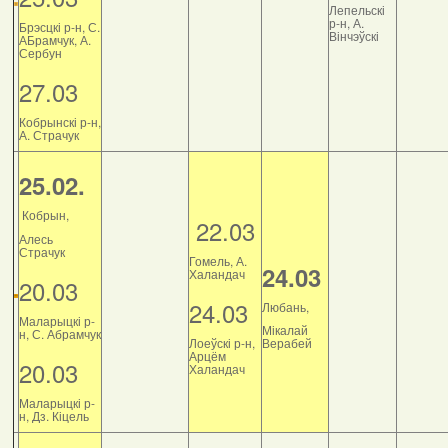
Лепельскі
р-н, А.
Брэсцкі р-н, С.
Вінчэўскі
АБрамчук, А.
Сербун
27.03
Кобрынскі р-н,
А. Страчук
25.02.
Кобрын,
22.03
Алесь
Страчук
Гомель, А.
24.03
Халандач
20.03
24.03
Любань,
Маларыцкі р-
Мікалай
н, С. Абрамчук
Лоеўскі р-н,
Верабей
Арцём
20.03
Халандач
Маларыцкі р-
н, Дз. Кіцель