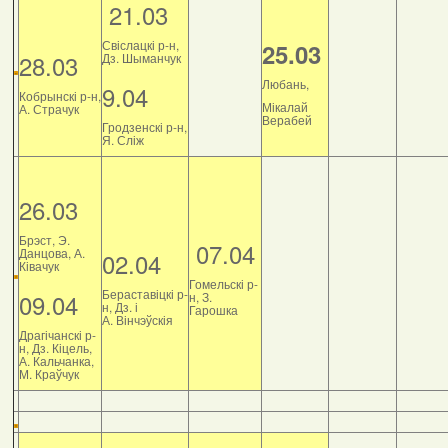
21.03
Свіслацкі р-н,
25.03
28.03
Дз. Шыманчук
Любань,
9.04
Кобрынскі р-н,
Мікалай
А. Страчук
Верабей
Гродзенскі р-н,
Я. Сліж
26.03
Брэст, Э.
07.04
Данцова, А.
02.04
Ківачук
Гомельскі р-
Бераставіцкі р-
09.04
н, З.
н, Дз. і
Гарошка
А. Вінчэўскія
Драгічанскі р-
н, Дз. Кіцель,
А. Кальчанка,
М. Краўчук