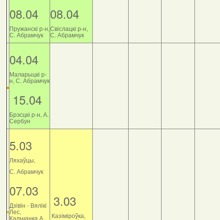
08.04
08.04
Пружанскі р-н,
Свіслацкі р-н,
С. Абрамчук
С. Абрамчук
04.04
Маларыцкі р-
н, С. Абрамчук
15.04
Брэсцкі р-н, А.
Сербун
5.03
Ляхаўцы,
С. Абрамчук
07.03
3.03
Дзiвiн - Вялiкi
Лес,
Казіміроўка,
Кальчанка А.,