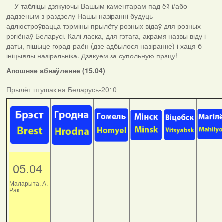
У табліцы дзякуючы Вашым каментарам пад ёй і/або
дадзеным з раздзелу Нашы назіранні будуць
адлюстроўвацца тэрміны прылёту розных відаў для розных
рэгіёнаў Беларусі. Калі ласка, для гэтага, акрамя назвы віду і
даты, пішыце горад-раён (дзе адбылося назіранне) і хаця б
ініцыялы назіральніка. Дзякуем за супольную працу!
Апошняе абнаўленне (15.04)
Прылёт птушак на Беларусь-2010
05.04
Маларыта, А.
Рак