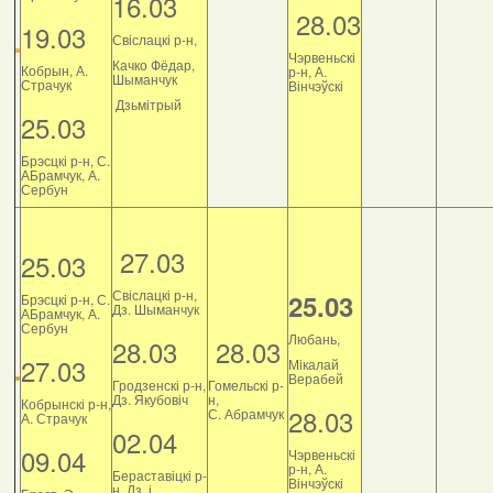
16.03
28.03
19.03
Свіслацкі р-н,
Чэрвеньскі
Качко Фёдар,
Кобрын, А.
р-н, А.
Шыманчук
Страчук
Вінчэўскі
Дзьмітрый
25.03
Брэсцкі р-н, С.
АБрамчук, А.
Сербун
27.03
25.03
Свіслацкі р-н,
25.03
Брэсцкі р-н, С.
Дз. Шыманчук
АБрамчук, А.
Сербун
Любань,
28.03
28.03
27.03
Мікалай
Верабей
Гродзенскі р-н,
Гомельскі р-
Дз. Якубовіч
н,
Кобрынскі р-н,
28.03
С. Абрамчук
А. Страчук
02.04
09.04
Чэрвеньскі
р-н, А.
Бераставіцкі р-
Вінчэўскі
н, Дз. і