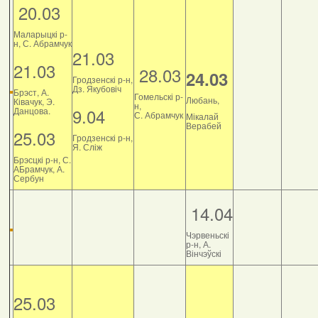
20.03
Маларыцкі р-
н, С. Абрамчук
21.03
21.03
28.03
24.03
Гродзенскі р-н,
Дз. Якубовіч
Брэст, А.
Гомельскі р-
Любань,
Ківачук, Э.
н,
9.04
Данцова.
С. Абрамчук
Мікалай
Верабей
25.03
Гродзенскі р-н,
Я. Сліж
Брэсцкі р-н, С.
АБрамчук, А.
Сербун
14.04
Чэрвеньскі
р-н, А.
Вінчэўскі
25.03