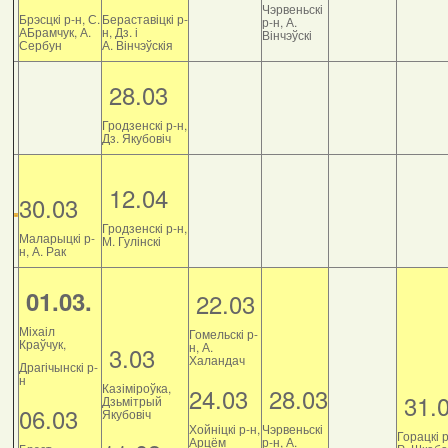
Чэрвеньскі
Брэсцкі р-н, С.
Бераставіцкі р-
р-н, А.
АБрамчук, А.
н, Дз. і
Вінчэўскі
Сербун
А. Вінчэўскія
28.03
Гродзенскі р-н,
Дз. Якубовіч
12.04
30.03
Гродзенскі р-н,
Маларыцкі р-
М. Гулінскі
н, А. Рак
01.03.
22.03
Міхаіл
Гомельскі р-
Краўчук,
н, А.
3.03
Халандач
Драгічынскі р-
н
Казіміроўка,
24.03
28.03
31.
Дзьмітрый
06.03
Якубовіч
Хойніцкі р-н,
Чэрвеньскі
Горацкі р
Арцём
р-н, А.