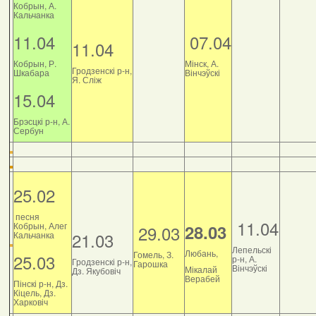
Кобрын, А.
Кальчанка
11.04
07.04
11.04
Кобрын, Р.
Мінск, А.
Гродзенскі р-н,
Шкабара
Вінчэўскі
Я. Сліж
15.04
Брэсцкі р-н, А.
Сербун
25.02
песня
11.04
Кобрын, Алег
28.03
29.03
21.03
Кальчанка
Лепельскі
Любань,
Гомель, З.
25.03
р-н, А.
Гродзенскі р-н,
Гарошка
Вінчэўскі
Мікалай
Дз. Якубовіч
Верабей
Пінскі р-н, Дз.
Кіцель, Дз.
Харковіч