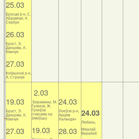
25.03
Брэсцкі р-н, С.
АБрамчук, А.
Сербун
26.03
Брэст, Э.
Данцова, А.
Ківачук
27.03
Кобрынскі р-н,
А. Страчук
2.03
19.03
24.03
Беражаны, М.
Гулінскі, Ж.
Гулеўскі
24.03
Брэст, Э.
Лоеўскі р-н,
(таксама на
Данцова, А.
Арцём
зімоўцы)
Ківачук
Халандач
Любань,
19.03
27.03
28.03
Мікалай
Верабей