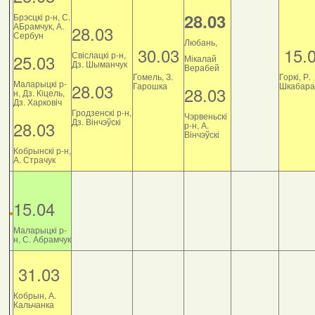
28.03
Брэсцкі р-н, С.
АБрамчук, А.
28.03
Сербун
Любань,
30.03
15.
Свіслацкі р-н,
25.03
Мікалай
Дз. Шыманчук
Верабей
Гомель, З.
Горкі, Р.
Маларыцкі р-
28.03
Гарошка
Шкабара
28.03
н, Дз. Кіцель,
Дз. Харковіч
Гродзенскі р-н,
Чэрвеньскі
Дз. Вінчэўскі
28.03
р-н, А.
Вінчэўскі
Кобрынскі р-н,
А. Страчук
15.04
Маларыцкі р-
н, С. Абрамчук
31.03
Кобрын, А.
Кальчанка