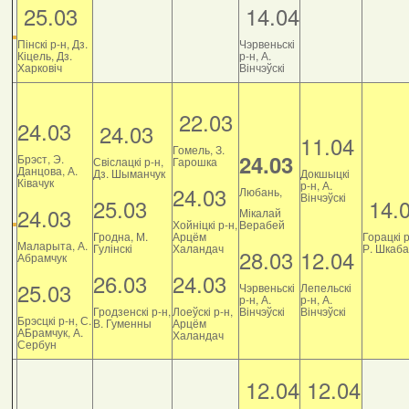
25.03
14.04
Пінскі р-н, Дз.
Чэрвеньскі
Кіцель, Дз.
р-н, А.
Харковіч
Вінчэўскі
22.03
24.03
24.03
11.04
Гомель, З.
24.03
Брэст, Э.
Свіслацкі р-н,
Гарошка
Данцова, А.
Дз. Шыманчук
Докшыцкі
Ківачук
р-н, А.
24.03
Любань,
Вінчэўскі
25.03
14.
24.03
Мікалай
Хойніцкі р-н,
Верабей
Гродна, М.
Арцём
Горацкі р
Маларыта, А.
Гулінскі
Халандач
Р. Шкаб
28.03
12.04
Абрамчук
26.03
24.03
25.03
Чэрвеньскі
Лепельскі
р-н, А.
р-н, А.
Гродзенскі р-н,
Лоеўскі р-н,
Вінчэўскі
Вінчэўскі
Брэсцкі р-н, С.
В. Гуменны
Арцём
АБрамчук, А.
Халандач
Сербун
12.04
12.04