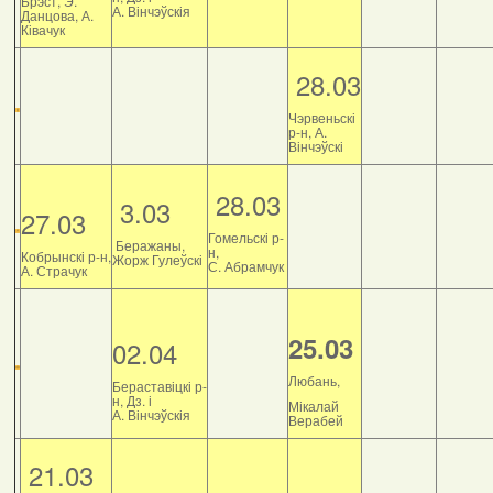
Брэст, Э.
А. Вінчэўскія
Данцова, А.
Ківачук
28.03
Чэрвеньскі
р-н, А.
Вінчэўскі
28.03
3.03
27.03
Гомельскі р-
Беражаны,
н,
Кобрынскі р-н,
Жорж Гулеўскі
С. Абрамчук
А. Страчук
25.03
02.04
Любань,
Бераставіцкі р-
н, Дз. і
Мікалай
А. Вінчэўскія
Верабей
21.03