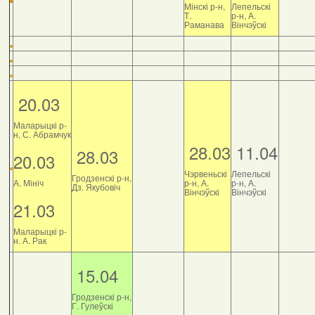
Мінскі р-н,
Лепельскі
Т.
р-н, А.
Раманава
Вінчэўскі
20.03
Маларыцкі р-
н, С. Абрамчук
28.03
11.04
28.03
20.03
Чэрвеньскі
Лепельскі
Гродзенскі р-н,
А. Мініч
р-н, А.
р-н, А.
Дз. Якубовіч
Вінчэўскі
Вінчэўскі
21.03
Маларыцкі р-
н. А. Рак
15.04
Гродзенскі р-н,
Г. Гулеўскі