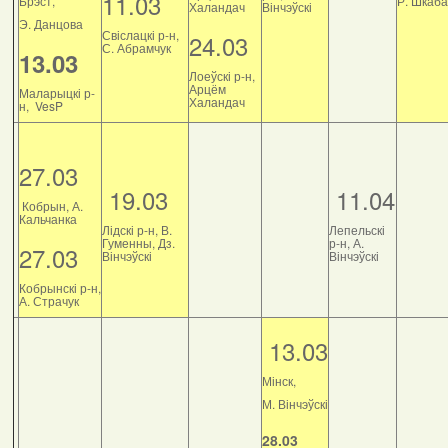
11.03
Брэст,
Р. Шкаб
Халандач
Вінчэўскі
Э. Данцова
Свіслацкі р-н,
24.03
С. Абрамчук
13.03
Лоеўскі р-н,
Арцём
Маларыцкі р-
Халандач
н, VesP
27.03
19.03
11.04
Кобрын, А.
Кальчанка
Лідскі р-н, В.
Лепельскі
Гуменны, Дз.
р-н, А.
27.03
Вінчэўскі
Вінчэўскі
Кобрынскі р-н,
А. Страчук
13.03
Мінск,
М. Вінчэўскі
28.03