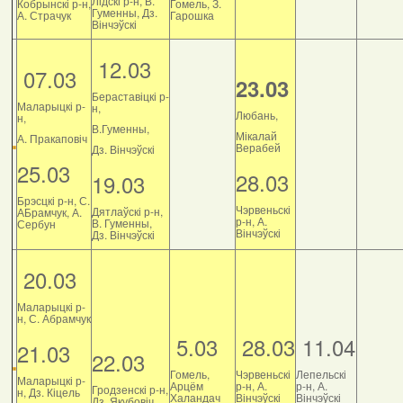
Лідскі р-н, В.
Кобрынскі р-н,
Гомель, З.
Гуменны, Дз.
А. Страчук
Гарошка
Вінчэўскі
12.03
07.03
23.03
Бераставіцкі р-
Маларыцкі р-
н,
Любань,
н,
В.Гуменны,
Мікалай
А. Пракаповіч
Верабей
Дз. Вінчэўскі
25.03
28.03
19.03
Брэсцкі р-н, С.
Чэрвеньскі
Дятлаўскі р-н,
АБрамчук, А.
р-н, А.
В. Гуменны,
Сербун
Вінчэўскі
Дз. Вінчэўскі
20.03
Маларыцкі р-
н, С. Абрамчук
5.03
28.03
11.04
21.03
22.03
Гомель,
Чэрвеньскі
Лепельскі
Маларыцкі р-
Арцём
р-н, А.
р-н, А.
Гродзенскі р-н,
н, Дз. Кіцель
Халандач
Вінчэўскі
Вінчэўскі
Дз. Якубовіч