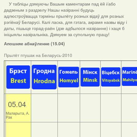
У табліцы дзякуючы Вашым каментарам пад ёй і/або
дадзеным з раздзелу Нашы назіранні будуць
адлюстроўвацца тэрміны прылёту розных відаў для розных
рэгіёнаў Беларусі. Калі ласка, для гэтага, акрамя назвы віду і
даты, пішыце горад-раён (дзе адбылося назіранне) і хаця б
ініцыялы назіральніка. Дзякуем за супольную працу!
Апошняе абнаўленне (15.04)
Прылёт птушак на Беларусь-2010
05.04
Маларыта, А.
Рак