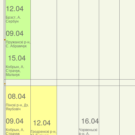
12.04
Брэст, А.
Сербун
09.04
Пружанскі р-н,
С. Абрамчук
15.04
Кобрын, А.
Страчук,
Мальчук
08.04
Пінскі р-н, Дз.
Якубовіч
09.04
16.04
12.04
Кобрын, А.
Чэрвеньскі
Гродзенскі р-н,
Страчук
р-н, А.