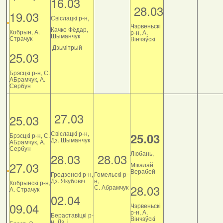
16.03
28.03
19.03
Свіслацкі р-н,
Чэрвеньскі
Качко Фёдар,
Кобрын, А.
р-н, А.
Шыманчук
Страчук
Вінчэўскі
Дзьмітрый
25.03
Брэсцкі р-н, С.
АБрамчук, А.
Сербун
27.03
25.03
Свіслацкі р-н,
25.03
Брэсцкі р-н, С.
Дз. Шыманчук
АБрамчук, А.
Сербун
Любань,
28.03
28.03
27.03
Мікалай
Верабей
Гродзенскі р-н,
Гомельскі р-
Дз. Якубовіч
н,
Кобрынскі р-н,
28.03
С. Абрамчук
А. Страчук
02.04
09.04
Чэрвеньскі
р-н, А.
Бераставіцкі р-
Вінчэўскі
н, Дз. і