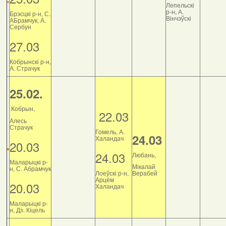
Лепельскі
р-н, А.
Брэсцкі р-н, С.
Вінчэўскі
АБрамчук, А.
Сербун
27.03
Кобрынскі р-н,
А. Страчук
25.02.
Кобрын,
22.03
Алесь
Страчук
Гомель, А.
24.03
Халандач
20.03
24.03
Любань,
Маларыцкі р-
Мікалай
н, С. Абрамчук
Лоеўскі р-н,
Верабей
Арцём
20.03
Халандач
Маларыцкі р-
н, Дз. Кіцель