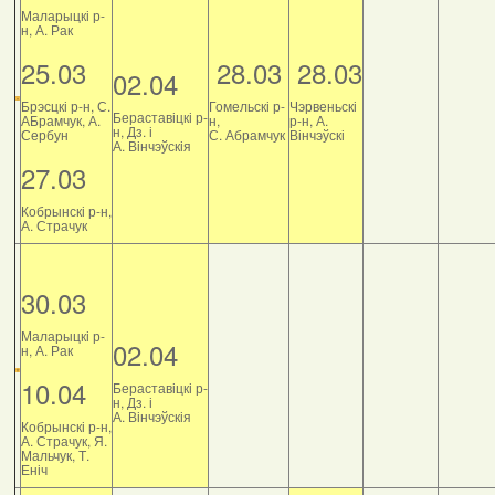
Маларыцкі р-
н, А. Рак
25.03
28.03
28.03
02.04
Брэсцкі р-н, С.
Гомельскі р-
Чэрвеньскі
Бераставіцкі р-
АБрамчук, А.
н,
р-н, А.
н, Дз. і
Сербун
С. Абрамчук
Вінчэўскі
А. Вінчэўскія
27.03
Кобрынскі р-н,
А. Страчук
30.03
Маларыцкі р-
02.04
н, А. Рак
10.04
Бераставіцкі р-
н, Дз. і
А. Вінчэўскія
Кобрынскі р-н,
А. Страчук, Я.
Мальчук, Т.
Еніч