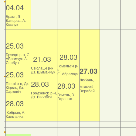
04.04
Брэст, Э.
Данцова, А.
Ківачук
25.03
28.03
Брэсцкі р-н, С.
21.03
АБрамчук, А.
Сербун
Гомельскі р-
Свіслацкі р-н,
27.03
н,
25.03
Дз. Шыманчук
С. Абрамчук
Любань,
28.03
28.03
Пінскі р-н, Дз.
Мікалай
Кіцель, Дз.
Верабей
Харковіч
Гродзенскі р-н,
Гомель, З.
Дз. Вінчэўскі
Гарошка
28.03
Кобрын, А.
Кальчанка