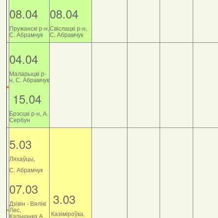
08.04
08.04
Пружанскі р-н,
Свіслацкі р-н,
С. Абрамчук
С. Абрамчук
04.04
Маларыцкі р-
н, С. Абрамчук
15.04
Брэсцкі р-н, А.
Сербун
5.03
Ляхаўцы,
С. Абрамчук
07.03
3.03
Дзiвiн - Вялiкi
Лес,
Казіміроўка,
Кальчанка А.,