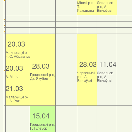
Мінскі р-н,
Лепельскі
Т.
р-н, А.
Раманава
Вінчэўскі
20.03
Маларыцкі р-
н, С. Абрамчук
28.03
11.04
28.03
20.03
Чэрвеньскі
Лепельскі
Гродзенскі р-н,
А. Мініч
р-н, А.
р-н, А.
Дз. Якубовіч
Вінчэўскі
Вінчэўскі
21.03
Маларыцкі р-
н. А. Рак
15.04
Гродзенскі р-н,
Г. Гулеўскі