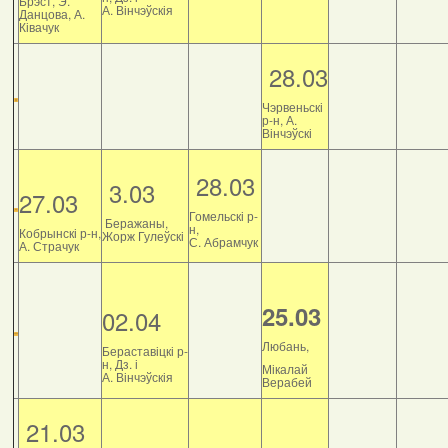
Брэст, Э.
А. Вінчэўскія
Данцова, А.
Ківачук
28.03
Чэрвеньскі
р-н, А.
Вінчэўскі
28.03
3.03
27.03
Гомельскі р-
Беражаны,
н,
Кобрынскі р-н,
Жорж Гулеўскі
С. Абрамчук
А. Страчук
25.03
02.04
Любань,
Бераставіцкі р-
н, Дз. і
Мікалай
А. Вінчэўскія
Верабей
21.03