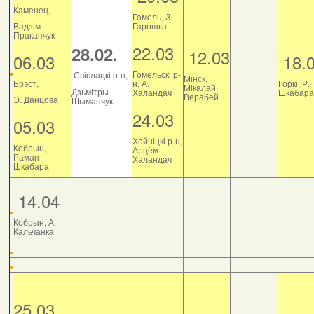
Каменец,
Гомель, З.
Вадзім
Гарошка
Пракапчук
22.03
28.02.
12.03
06.03
18.
Гомельскі р-
Свіслацкі р-н,
Мінск,
Брэст,
н, А.
Горкі, Р.
Мікалай
Дзьмітры
Халандач
Шкабара
Верабей
Э. Данцова
Шыманчук
24.03
05.03
Хойніцкі р-н,
Кобрын,
Арцём
Раман
Халандач
Шкабара
14.04
Кобрын, А.
Кальчанка
25.03