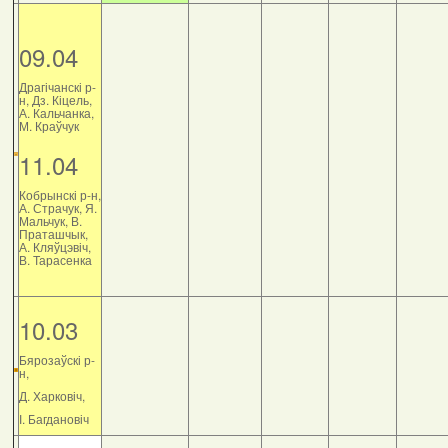
09.04
Драгічанскі р-
н, Дз. Кіцель,
А. Кальчанка,
М. Краўчук
11.04
Кобрынскі р-н,
А. Страчук, Я.
Мальчук, В.
Праташчык,
А. Кляўцэвіч,
В. Тарасенка
10.03
Бярозаўскі р-
н,
Д. Харковіч,
І. Багдановіч