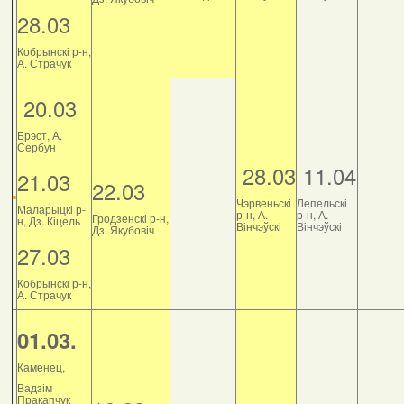
28.03
Кобрынскі р-н,
А. Страчук
20.03
Брэст, А.
Сербун
28.03
11.04
21.03
22.03
Чэрвеньскі
Лепельскі
Маларыцкі р-
р-н, А.
р-н, А.
Гродзенскі р-н,
н, Дз. Кіцель
Вінчэўскі
Вінчэўскі
Дз. Якубовіч
27.03
Кобрынскі р-н,
А. Страчук
01.03.
Каменец,
Вадзім
Пракапчук