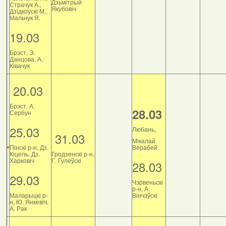
Дзьмітрый
Страчук А.,
Якубовіч
Дзiдкоускi М.,
Мальчук Я.
19.03
Брэст, Э.
Данцова, А.
Ківачук
20.03
Брэст, А.
28.03
Сербун
25.03
Любань,
31.03
Мікалай
Пінскі р-н, Дз.
Верабей
Кіцель, Дз.
Гродзенскі р-н,
Харковіч
Г. Гулеўскі
28.03
29.03
Чэрвеньскі
р-н, А.
Маларыцкі р-
Вінчэўскі
н, Ю. Янкевіч,
А. Рак