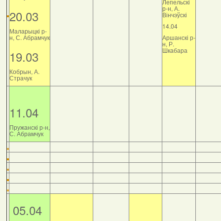
Лепельскі
р-н, А.
20.03
Вінчэўскі
14.04
Маларыцкі р-
н, С. Абрамчук
Аршанскі р-
н, Р.
Шкабара
19.03
Кобрын, А.
Страчук
11.04
Пружанскі р-н,
С. Абрамчук
05.04