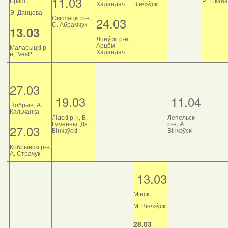
11.03
Брэст,
Р. Шкаб
Халандач
Вінчэўскі
Э. Данцова
Свіслацкі р-н,
24.03
С. Абрамчук
13.03
Лоеўскі р-н,
Арцём
Маларыцкі р-
Халандач
н, VesP
27.03
19.03
11.04
Кобрын, А.
Кальчанка
Лідскі р-н, В.
Лепельскі
Гуменны, Дз.
р-н, А.
27.03
Вінчэўскі
Вінчэўскі
Кобрынскі р-н,
А. Страчук
13.03
Мінск,
М. Вінчэўскі
28.03