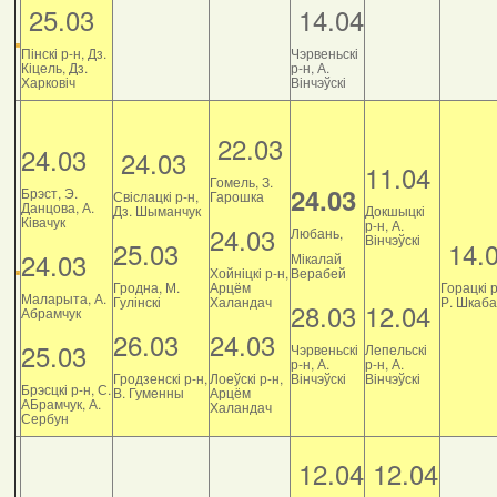
25.03
14.04
Пінскі р-н, Дз.
Чэрвеньскі
Кіцель, Дз.
р-н, А.
Харковіч
Вінчэўскі
22.03
24.03
24.03
11.04
Гомель, З.
24.03
Брэст, Э.
Свіслацкі р-н,
Гарошка
Данцова, А.
Дз. Шыманчук
Докшыцкі
Ківачук
р-н, А.
24.03
Любань,
Вінчэўскі
25.03
14.
24.03
Мікалай
Хойніцкі р-н,
Верабей
Гродна, М.
Арцём
Горацкі р
Маларыта, А.
Гулінскі
Халандач
Р. Шкаб
28.03
12.04
Абрамчук
26.03
24.03
25.03
Чэрвеньскі
Лепельскі
р-н, А.
р-н, А.
Гродзенскі р-н,
Лоеўскі р-н,
Вінчэўскі
Вінчэўскі
Брэсцкі р-н, С.
В. Гуменны
Арцём
АБрамчук, А.
Халандач
Сербун
12.04
12.04