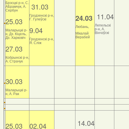
Брэсцкі р-н, С.
31.03
АБрамчук, А.
Сербун
11.04
Гродзенскі р-н,
24.03
25.03
Г. Гулеўскі
Лепельскі
Любань,
9.04
р-н, А.
Маларыцкі р-
Вінчэўскі
Мікалай
н, Дз. Кіцель,
Верабей
Дз. Харковіч
Гродзенскі р-н,
Я. Сліж
27.03
Кобрынскі р-н,
А. Страчук
30.03
Маларыцкі р-
н, А. Рак
14.04
25.03
02.04