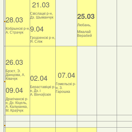
21.03
Свіслацкі р-н,
25.03
28.03
Дз. Шыманчук
Любань,
9.04
Кобрынскі р-н,
Мікалай
А. Страчук
Верабей
Гродзенскі р-н,
Я. Сліж
26.03
Брэст, Э.
07.04
Данцова, А.
02.04
Ківачук
Гомельскі р-
Бераставіцкі р-
09.04
н, З.
н, Дз. і
Гарошка
А. Вінчэўскія
Драгічанскі р-
н, Дз. Кіцель,
А. Кальчанка,
М. Краўчук