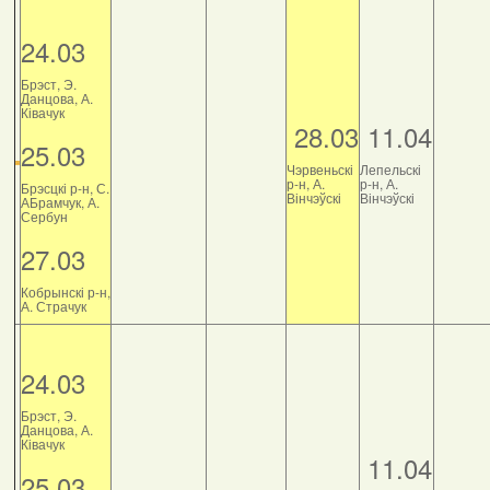
24.03
Брэст, Э.
Данцова, А.
Ківачук
28.03
11.04
25.03
Чэрвеньскі
Лепельскі
р-н, А.
р-н, А.
Брэсцкі р-н, С.
Вінчэўскі
Вінчэўскі
АБрамчук, А.
Сербун
27.03
Кобрынскі р-н,
А. Страчук
24.03
Брэст, Э.
Данцова, А.
Ківачук
11.04
25.03