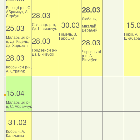
28.03
Брэсцкі р-н, С.
АБрамчук, А.
28.03
Сербун
Любань,
30.03
15.
Свіслацкі р-н,
25.03
Мікалай
Дз. Шыманчук
Верабей
Гомель, З.
Горкі, Р.
Маларыцкі р-
28.03
Гарошка
Шкабара
28.03
н, Дз. Кіцель,
Дз. Харковіч
Гродзенскі р-н,
Чэрвеньскі
Дз. Вінчэўскі
28.03
р-н, А.
Вінчэўскі
Кобрынскі р-н,
А. Страчук
15.04
Маларыцкі р-
н, С. Абрамчук
31.03
Кобрын, А.
Кальчанка