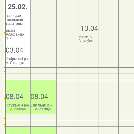
25.02.
заняццё
гнездавой
тэрыторыі,
13.04
Брэст,
Аляксандр
Мінск, А.
Мініч
Вінчэўскі
03.04
Кобрынскі р-н,
А. Страчук
08.04
08.04
Пружанскі р-н,
Свіслацкі р-н,
С. Абрамчук
С. Абрамчук