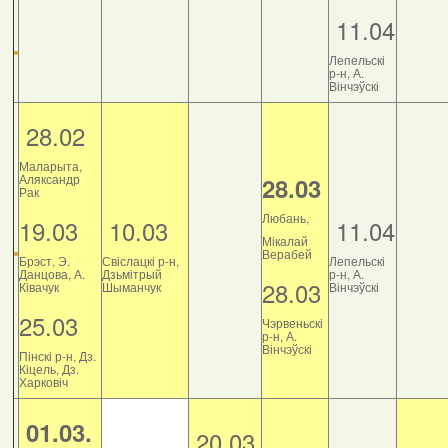
11.04
Лепельскі
р-н, А.
Вінчэўскі
28.02
Маларыта,
Аляксандр
28.03
Рак
Любань,
19.03
10.03
11.04
Мікалай
Верабей
Брэст, Э.
Свіслацкі р-н,
Лепельскі
Данцова, А.
Дзьмітрый
р-н, А.
28.03
Ківачук
Шыманчук
Вінчэўскі
25.03
Чэрвеньскі
р-н, А.
Вінчэўскі
Пінскі р-н, Дз.
Кіцель, Дз.
Харковіч
01.03.
20.03