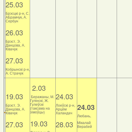
25.03
Брэсцкі р-н, С.
АБрамчук, А.
Сербун
26.03
Брэст, Э.
Данцова, А.
Ківачук
27.03
Кобрынскі р-н,
А. Страчук
2.03
19.03
24.03
Беражаны, М.
Гулінскі, Ж.
Гулеўскі
24.03
Брэст, Э.
Лоеўскі р-н,
(таксама на
Данцова, А.
Арцём
зімоўцы)
Ківачук
Халандач
Любань,
19.03
27.03
28.03
Мікалай
Верабей