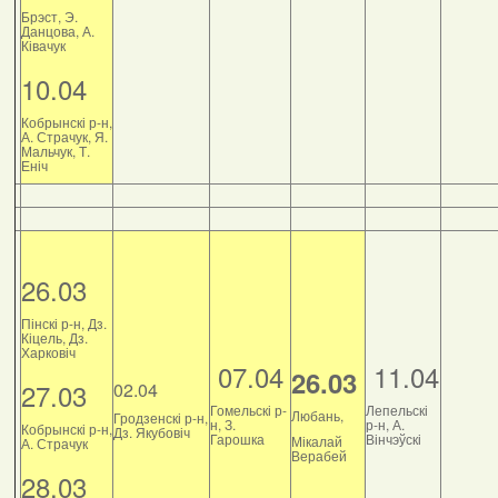
Брэст, Э.
Данцова, А.
Ківачук
10.04
Кобрынскі р-н,
А. Страчук, Я.
Мальчук, Т.
Еніч
26.03
Пінскі р-н, Дз.
Кіцель, Дз.
Харковіч
07.04
11.04
26.03
27.03
02.04
Гомельскі р-
Лепельскі
Любань,
Гродзенскі р-н,
н, З.
р-н, А.
Кобрынскі р-н,
Дз. Якубовіч
Гарошка
Вінчэўскі
Мікалай
А. Страчук
Верабей
28.03