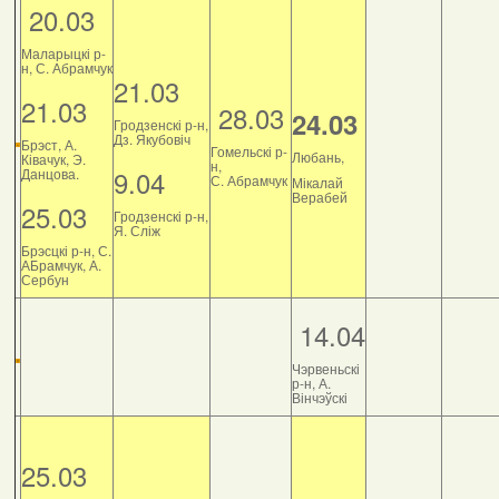
20.03
Маларыцкі р-
н, С. Абрамчук
21.03
21.03
28.03
24.03
Гродзенскі р-н,
Дз. Якубовіч
Брэст, А.
Гомельскі р-
Любань,
Ківачук, Э.
н,
9.04
Данцова.
С. Абрамчук
Мікалай
Верабей
25.03
Гродзенскі р-н,
Я. Сліж
Брэсцкі р-н, С.
АБрамчук, А.
Сербун
14.04
Чэрвеньскі
р-н, А.
Вінчэўскі
25.03