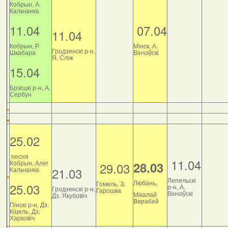
Кобрын, А.
Кальчанка
11.04
07.04
11.04
Кобрын, Р.
Мінск, А.
Гродзенскі р-н,
Шкабара
Вінчэўскі
Я. Сліж
15.04
Брэсцкі р-н, А.
Сербун
25.02
песня
11.04
Кобрын, Алег
28.03
29.03
21.03
Кальчанка
Лепельскі
Любань,
Гомель, З.
25.03
р-н, А.
Гродзенскі р-н,
Гарошка
Вінчэўскі
Мікалай
Дз. Якубовіч
Верабей
Пінскі р-н, Дз.
Кіцель, Дз.
Харковіч