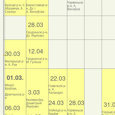
Чэрвеньскі
Брэсцкі р-н, С.
Бераставіцкі р-
р-н, А.
АБрамчук, А.
н, Дз. і
Вінчэўскі
Сербун
А. Вінчэўскія
28.03
Гродзенскі р-н,
Дз. Якубовіч
12.04
30.03
Гродзенскі р-н,
Маларыцкі р-
М. Гулінскі
н, А. Рак
01.03.
22.03
Міхаіл
Гомельскі р-
Краўчук,
н, А.
3.03
Халандач
Драгічынскі р-
н
Казіміроўка,
24.03
28.03
31.
Дзьмітрый
06.03
Якубовіч
Хойніцкі р-н,
Чэрвеньскі
Горацкі р
Арцём
р-н, А.