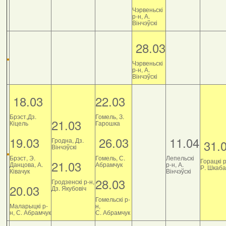
Чэрвеньскі
р-н, А.
Вінчэўскі
28.03
Чэрвеньскі
р-н, А.
Вінчэўскі
18.03
22.03
Брэст,Дз.
Гомель, З.
21.03
Кіцель
Гарошка
19.03
26.03
11.04
Гродна, Дз.
31.
Вінчэўскі
Брэст, Э.
Гомель, С.
Лепельскі
Горацкі р
21.03
Данцова, А.
Абрамчук
р-н, А.
Р. Шкаб
Ківачук
Вінчэўскі
28.03
Гродзенскі р-н,
20.03
Дз. Якубовіч
Гомельскі р-
Маларыцкі р-
н,
н, С. Абрамчук
С. Абрамчук