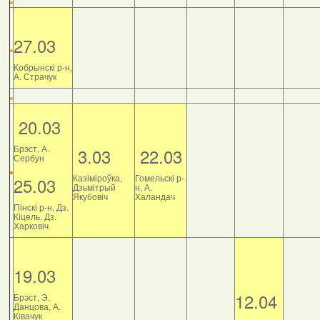
27.03
Кобрынскі р-н,
А. Страчук
20.03
Брэст, А.
3.03
22.03
Сербун
Казіміроўка,
Гомельскі р-
25.03
Дзьмітрый
н, А.
Якубовіч
Халандач
Пінскі р-н, Дз.
Кіцель, Дз.
Харковіч
19.03
12.04
Брэст, Э.
Данцова, А.
Ківачук