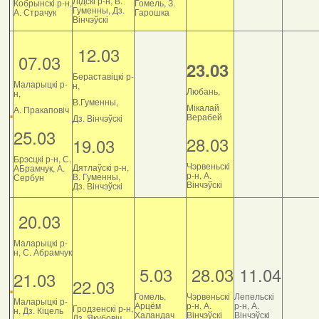
Лідскі р-н, В.
Кобрынскі р-н,
Гомель, З.
Гуменны, Дз.
А. Страчук
Гарошка
Вінчэўскі
12.03
07.03
23.03
Бераставіцкі р-
Маларыцкі р-
н,
Любань,
н,
В.Гуменны,
Мікалай
А. Пракаповіч
Верабей
Дз. Вінчэўскі
25.03
28.03
19.03
Брэсцкі р-н, С.
Чэрвеньскі
Дятлаўскі р-н,
АБрамчук, А.
р-н, А.
В. Гуменны,
Сербун
Вінчэўскі
Дз. Вінчэўскі
20.03
Маларыцкі р-
н, С. Абрамчук
5.03
28.03
11.04
21.03
22.03
Гомель,
Чэрвеньскі
Лепельскі
Маларыцкі р-
Арцём
р-н, А.
р-н, А.
Гродзенскі р-н,
н, Дз. Кіцель
Халандач
Вінчэўскі
Вінчэўскі
Дз. Якубовіч