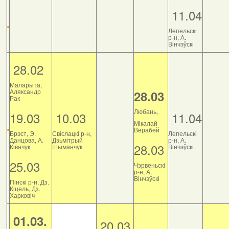
11.04
Лепельскі
р-н, А.
Вінчэўскі
28.02
Маларыта,
Аляксандр
28.03
Рак
Любань,
19.03
10.03
11.04
Мікалай
Верабей
Брэст, Э.
Свіслацкі р-н,
Лепельскі
Данцова, А.
Дзьмітрый
р-н, А.
28.03
Ківачук
Шыманчук
Вінчэўскі
25.03
Чэрвеньскі
р-н, А.
Вінчэўскі
Пінскі р-н, Дз.
Кіцель, Дз.
Харковіч
01.03.
20.03