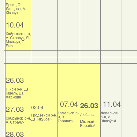
Брэст, Э.
Данцова, А.
Ківачук
10.04
Кобрынскі р-н,
А. Страчук, Я.
Мальчук, Т.
Еніч
26.03
Пінскі р-н, Дз.
Кіцель, Дз.
Харковіч
07.04
11.04
26.03
27.03
02.04
Гомельскі р-
Лепельскі
Любань,
Гродзенскі р-н,
н, З.
р-н, А.
Кобрынскі р-н,
Дз. Якубовіч
Гарошка
Вінчэўскі
Мікалай
А. Страчук
Верабей
28.03