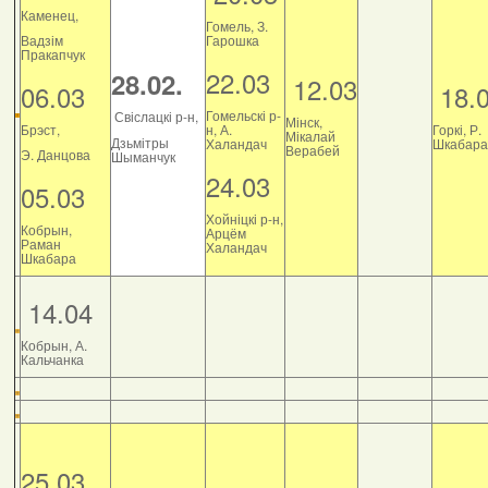
Каменец,
Гомель, З.
Вадзім
Гарошка
Пракапчук
22.03
28.02.
12.03
06.03
18.
Гомельскі р-
Свіслацкі р-н,
Мінск,
Брэст,
н, А.
Горкі, Р.
Мікалай
Дзьмітры
Халандач
Шкабара
Верабей
Э. Данцова
Шыманчук
24.03
05.03
Хойніцкі р-н,
Кобрын,
Арцём
Раман
Халандач
Шкабара
14.04
Кобрын, А.
Кальчанка
25.03