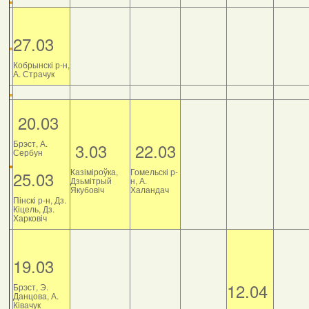
27.03
Кобрынскі р-н,
А. Страчук
20.03
Брэст, А.
3.03
22.03
Сербун
Казіміроўка,
Гомельскі р-
25.03
Дзьмітрый
н, А.
Якубовіч
Халандач
Пінскі р-н, Дз.
Кіцель, Дз.
Харковіч
19.03
12.04
Брэст, Э.
Данцова, А.
Ківачук