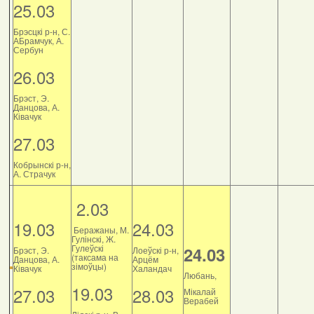
25.03
Брэсцкі р-н, С.
АБрамчук, А.
Сербун
26.03
Брэст, Э.
Данцова, А.
Ківачук
27.03
Кобрынскі р-н,
А. Страчук
2.03
19.03
24.03
Беражаны, М.
Гулінскі, Ж.
Гулеўскі
24.03
Брэст, Э.
Лоеўскі р-н,
(таксама на
Данцова, А.
Арцём
зімоўцы)
Ківачук
Халандач
Любань,
19.03
27.03
28.03
Мікалай
Верабей