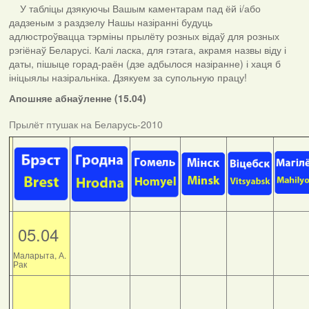
У табліцы дзякуючы Вашым каментарам пад ёй і/або
дадзеным з раздзелу Нашы назіранні будуць
адлюстроўвацца тэрміны прылёту розных відаў для розных
рэгіёнаў Беларусі. Калі ласка, для гэтага, акрамя назвы віду і
даты, пішыце горад-раён (дзе адбылося назіранне) і хаця б
ініцыялы назіральніка. Дзякуем за супольную працу!
Апошняе абнаўленне (15.04)
Прылёт птушак на Беларусь-2010
05.04
Маларыта, А.
Рак