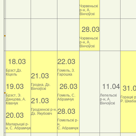
Чэрвеньскі
р-н, А.
Вінчэўскі
28.03
Чэрвеньскі
р-н, А.
Вінчэўскі
18.03
22.03
Брэст,Дз.
Гомель, З.
21.03
Кіцель
Гарошка
19.03
26.03
11.04
Гродна, Дз.
31.
Вінчэўскі
Брэст, Э.
Гомель, С.
Лепельскі
Горацкі р
21.03
Данцова, А.
Абрамчук
р-н, А.
Р. Шкаб
Ківачук
Вінчэўскі
28.03
Гродзенскі р-н,
20.03
Дз. Якубовіч
Гомельскі р-
Маларыцкі р-
н,
н, С. Абрамчук
С. Абрамчук