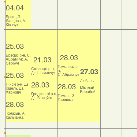
04.04
Брэст, Э.
Данцова, А.
Ківачук
25.03
28.03
Брэсцкі р-н, С.
21.03
АБрамчук, А.
Сербун
Гомельскі р-
Свіслацкі р-н,
27.03
н,
25.03
Дз. Шыманчук
С. Абрамчук
Любань,
28.03
28.03
Пінскі р-н, Дз.
Мікалай
Кіцель, Дз.
Верабей
Харковіч
Гродзенскі р-н,
Гомель, З.
Дз. Вінчэўскі
Гарошка
28.03
Кобрын, А.
Кальчанка