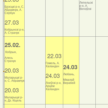
Лепельскі
р-н, А.
Брэсцкі р-н, С.
Вінчэўскі
АБрамчук, А.
Сербун
27.03
Кобрынскі р-н,
А. Страчук
25.02.
Кобрын,
22.03
Алесь
Страчук
Гомель, А.
24.03
Халандач
20.03
24.03
Любань,
Маларыцкі р-
Мікалай
н, С. Абрамчук
Лоеўскі р-н,
Верабей
Арцём
20.03
Халандач
Маларыцкі р-
н, Дз. Кіцель