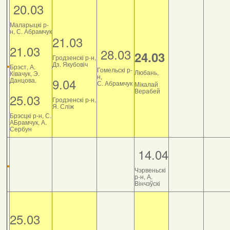
20.03
Маларыцкі р-
н, С. Абрамчук
21.03
21.03
28.03
24.03
Гродзенскі р-н,
Дз. Якубовіч
Брэст, А.
Гомельскі р-
Любань,
Ківачук, Э.
н,
9.04
Данцова.
С. Абрамчук
Мікалай
Верабей
25.03
Гродзенскі р-н,
Я. Сліж
Брэсцкі р-н, С.
АБрамчук, А.
Сербун
14.04
Чэрвеньскі
р-н, А.
Вінчэўскі
25.03