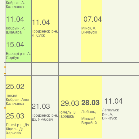
Кобрын, А.
Кальчанка
11.04
07.04
11.04
Кобрын, Р.
Мінск, А.
Гродзенскі р-н,
Шкабара
Вінчэўскі
Я. Сліж
15.04
Брэсцкі р-н, А.
Сербун
25.02
песня
11.04
Кобрын, Алег
28.03
29.03
21.03
Кальчанка
Лепельскі
Любань,
Гомель, З.
25.03
р-н, А.
Гродзенскі р-н,
Гарошка
Вінчэўскі
Мікалай
Дз. Якубовіч
Верабей
Пінскі р-н, Дз.
Кіцель, Дз.
Харковіч