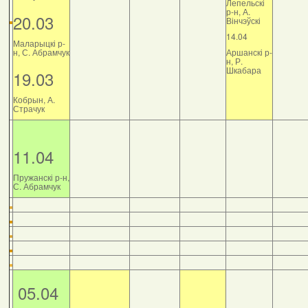
Лепельскі
р-н, А.
20.03
Вінчэўскі
14.04
Маларыцкі р-
н, С. Абрамчук
Аршанскі р-
н, Р.
Шкабара
19.03
Кобрын, А.
Страчук
11.04
Пружанскі р-н,
С. Абрамчук
05.04