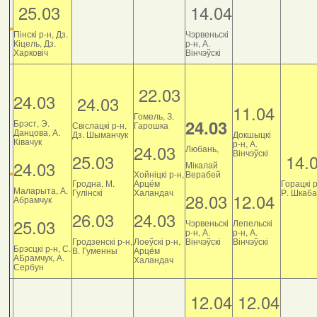
25.03
14.04
Пінскі р-н, Дз.
Чэрвеньскі
Кіцель, Дз.
р-н, А.
Харковіч
Вінчэўскі
22.03
24.03
24.03
11.04
Гомель, З.
24.03
Брэст, Э.
Свіслацкі р-н,
Гарошка
Данцова, А.
Дз. Шыманчук
Докшыцкі
Ківачук
р-н, А.
24.03
Любань,
Вінчэўскі
25.03
14.
24.03
Мікалай
Хойніцкі р-н,
Верабей
Гродна, М.
Арцём
Горацкі р
Маларыта, А.
Гулінскі
Халандач
Р. Шкаб
28.03
12.04
Абрамчук
26.03
24.03
25.03
Чэрвеньскі
Лепельскі
р-н, А.
р-н, А.
Гродзенскі р-н,
Лоеўскі р-н,
Вінчэўскі
Вінчэўскі
Брэсцкі р-н, С.
В. Гуменны
Арцём
АБрамчук, А.
Халандач
Сербун
12.04
12.04