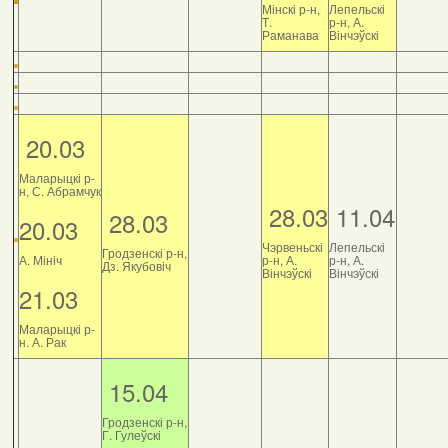
Мінскі р-н,
Лепельскі
Т.
р-н, А.
Раманава
Вінчэўскі
20.03
Маларыцкі р-
н, С. Абрамчук
28.03
11.04
28.03
20.03
Чэрвеньскі
Лепельскі
Гродзенскі р-н,
А. Мініч
р-н, А.
р-н, А.
Дз. Якубовіч
Вінчэўскі
Вінчэўскі
21.03
Маларыцкі р-
н. А. Рак
15.04
Гродзенскі р-н,
Г. Гулеўскі