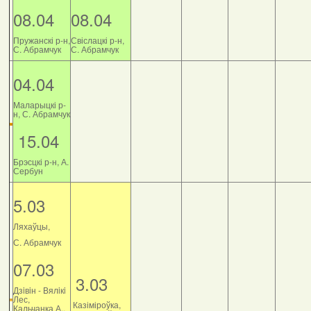
08.04
08.04
Пружанскі р-н,
Свіслацкі р-н,
С. Абрамчук
С. Абрамчук
04.04
Маларыцкі р-
н, С. Абрамчук
15.04
Брэсцкі р-н, А.
Сербун
5.03
Ляхаўцы,
С. Абрамчук
07.03
3.03
Дзiвiн - Вялiкi
Лес,
Казіміроўка,
Кальчанка А.,