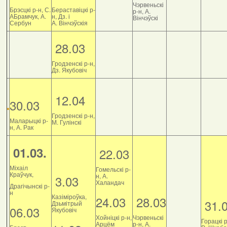
Чэрвеньскі
Брэсцкі р-н, С.
Бераставіцкі р-
р-н, А.
АБрамчук, А.
н, Дз. і
Вінчэўскі
Сербун
А. Вінчэўскія
28.03
Гродзенскі р-н,
Дз. Якубовіч
12.04
30.03
Гродзенскі р-н,
Маларыцкі р-
М. Гулінскі
н, А. Рак
01.03.
22.03
Міхаіл
Гомельскі р-
Краўчук,
н, А.
3.03
Халандач
Драгічынскі р-
н
Казіміроўка,
24.03
28.03
31.
Дзьмітрый
06.03
Якубовіч
Хойніцкі р-н,
Чэрвеньскі
Горацкі р
Арцём
р-н, А.