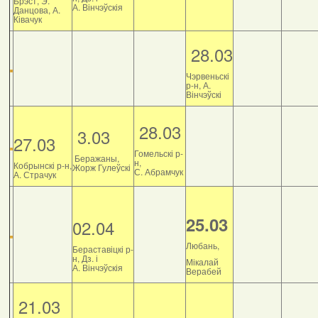
Брэст, Э.
А. Вінчэўскія
Данцова, А.
Ківачук
28.03
Чэрвеньскі
р-н, А.
Вінчэўскі
28.03
3.03
27.03
Гомельскі р-
Беражаны,
н,
Кобрынскі р-н,
Жорж Гулеўскі
С. Абрамчук
А. Страчук
25.03
02.04
Любань,
Бераставіцкі р-
н, Дз. і
Мікалай
А. Вінчэўскія
Верабей
21.03