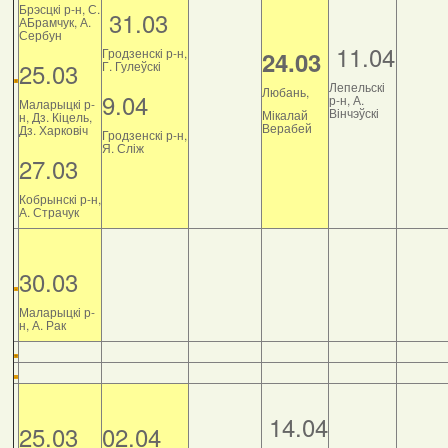
Брэсцкі р-н, С.
31.03
АБрамчук, А.
Сербун
11.04
Гродзенскі р-н,
24.03
25.03
Г. Гулеўскі
Лепельскі
Любань,
9.04
р-н, А.
Маларыцкі р-
Вінчэўскі
Мікалай
н, Дз. Кіцель,
Верабей
Дз. Харковіч
Гродзенскі р-н,
Я. Сліж
27.03
Кобрынскі р-н,
А. Страчук
30.03
Маларыцкі р-
н, А. Рак
14.04
25.03
02.04