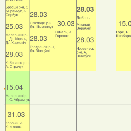
28.03
Брэсцкі р-н, С.
АБрамчук, А.
28.03
Сербун
Любань,
30.03
15.
Свіслацкі р-н,
25.03
Мікалай
Дз. Шыманчук
Верабей
Гомель, З.
Горкі, Р.
Маларыцкі р-
28.03
Гарошка
Шкабара
28.03
н, Дз. Кіцель,
Дз. Харковіч
Гродзенскі р-н,
Чэрвеньскі
Дз. Вінчэўскі
28.03
р-н, А.
Вінчэўскі
Кобрынскі р-н,
А. Страчук
15.04
Маларыцкі р-
н, С. Абрамчук
31.03
Кобрын, А.
Кальчанка