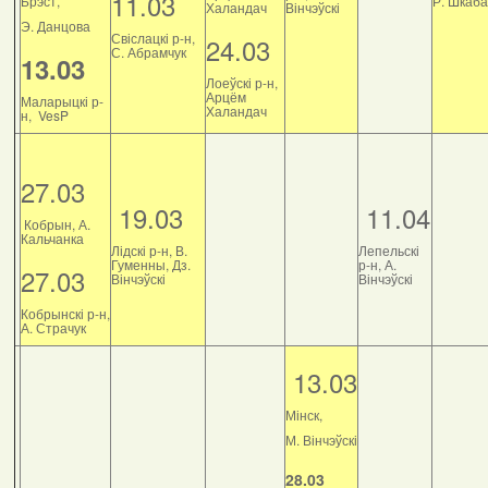
11.03
Брэст,
Р. Шкаб
Халандач
Вінчэўскі
Э. Данцова
Свіслацкі р-н,
24.03
С. Абрамчук
13.03
Лоеўскі р-н,
Арцём
Маларыцкі р-
Халандач
н, VesP
27.03
19.03
11.04
Кобрын, А.
Кальчанка
Лідскі р-н, В.
Лепельскі
Гуменны, Дз.
р-н, А.
27.03
Вінчэўскі
Вінчэўскі
Кобрынскі р-н,
А. Страчук
13.03
Мінск,
М. Вінчэўскі
28.03