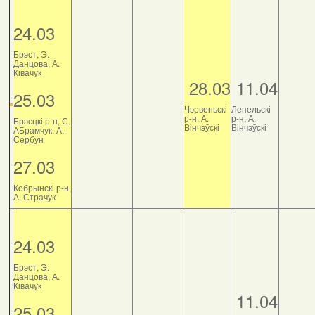
24.03
Брэст, Э.
Данцова, А.
Ківачук
28.03
11.04
25.03
Чэрвеньскі
Лепельскі
р-н, А.
р-н, А.
Брэсцкі р-н, С.
Вінчэўскі
Вінчэўскі
АБрамчук, А.
Сербун
27.03
Кобрынскі р-н,
А. Страчук
24.03
Брэст, Э.
Данцова, А.
Ківачук
11.04
25.03