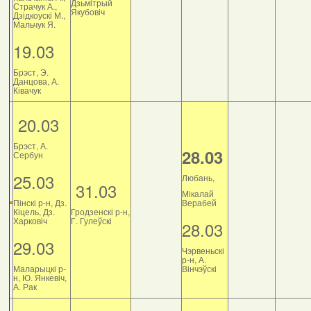
Дзьмітрый
Страчук А.,
Якубовіч
Дзiдкоускi М.,
Мальчук Я.
19.03
Брэст, Э.
Данцова, А.
Ківачук
20.03
Брэст, А.
28.03
Сербун
25.03
Любань,
31.03
Мікалай
Пінскі р-н, Дз.
Верабей
Кіцель, Дз.
Гродзенскі р-н,
Харковіч
Г. Гулеўскі
28.03
29.03
Чэрвеньскі
р-н, А.
Маларыцкі р-
Вінчэўскі
н, Ю. Янкевіч,
А. Рак