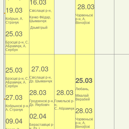
16.03
28.03
19.03
Свіслацкі р-н,
Чэрвеньскі
Качко Фёдар,
Кобрын, А.
р-н, А.
Шыманчук
Страчук
Вінчэўскі
Дзьмітрый
25.03
Брэсцкі р-н, С.
АБрамчук, А.
Сербун
27.03
25.03
Свіслацкі р-н,
25.03
Брэсцкі р-н, С.
Дз. Шыманчук
АБрамчук, А.
Сербун
Любань,
28.03
28.03
27.03
Мікалай
Верабей
Гродзенскі р-н,
Гомельскі р-
Дз. Якубовіч
н,
Кобрынскі р-н,
28.03
С. Абрамчук
А. Страчук
02.04
09.04
Чэрвеньскі
р-н, А.
Бераставіцкі р-
Вінчэўскі
н, Дз. і