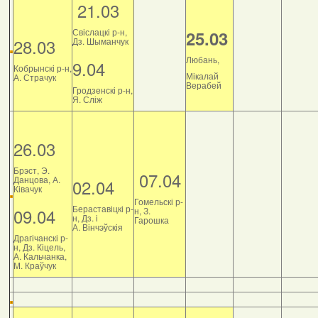
21.03
Свіслацкі р-н,
25.03
28.03
Дз. Шыманчук
Любань,
9.04
Кобрынскі р-н,
Мікалай
А. Страчук
Верабей
Гродзенскі р-н,
Я. Сліж
26.03
Брэст, Э.
07.04
Данцова, А.
02.04
Ківачук
Гомельскі р-
Бераставіцкі р-
09.04
н, З.
н, Дз. і
Гарошка
А. Вінчэўскія
Драгічанскі р-
н, Дз. Кіцель,
А. Кальчанка,
М. Краўчук