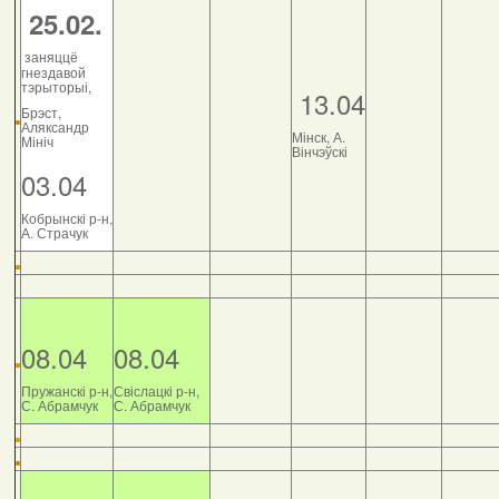
25.02.
заняццё
гнездавой
тэрыторыі,
13.04
Брэст,
Аляксандр
Мінск, А.
Мініч
Вінчэўскі
03.04
Кобрынскі р-н,
А. Страчук
08.04
08.04
Пружанскі р-н,
Свіслацкі р-н,
С. Абрамчук
С. Абрамчук