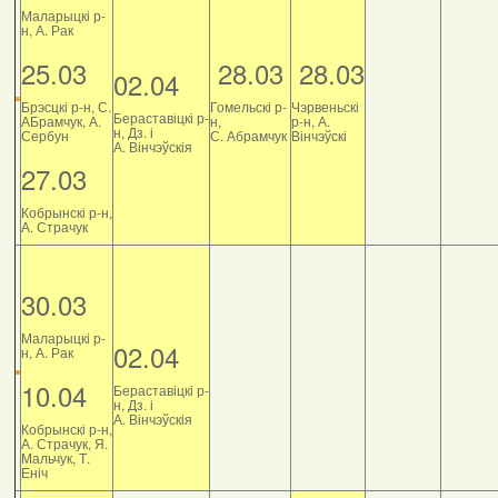
Маларыцкі р-
н, А. Рак
25.03
28.03
28.03
02.04
Брэсцкі р-н, С.
Гомельскі р-
Чэрвеньскі
Бераставіцкі р-
АБрамчук, А.
н,
р-н, А.
н, Дз. і
Сербун
С. Абрамчук
Вінчэўскі
А. Вінчэўскія
27.03
Кобрынскі р-н,
А. Страчук
30.03
Маларыцкі р-
02.04
н, А. Рак
10.04
Бераставіцкі р-
н, Дз. і
А. Вінчэўскія
Кобрынскі р-н,
А. Страчук, Я.
Мальчук, Т.
Еніч