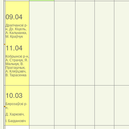
09.04
Драгічанскі р-
н, Дз. Кіцель,
А. Кальчанка,
М. Краўчук
11.04
Кобрынскі р-н,
А. Страчук, Я.
Мальчук, В.
Праташчык,
А. Кляўцэвіч,
В. Тарасенка
10.03
Бярозаўскі р-
н,
Д. Харковіч,
І. Багдановіч