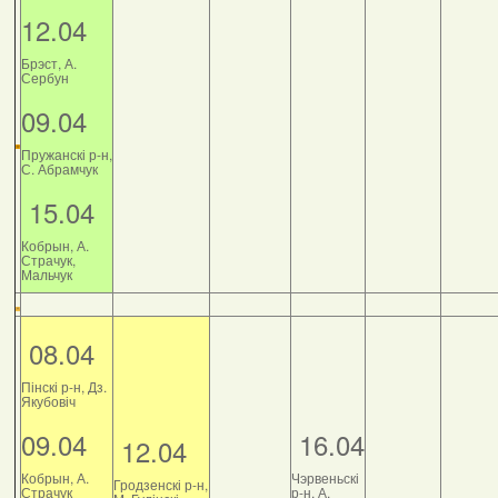
12.04
Брэст, А.
Сербун
09.04
Пружанскі р-н,
С. Абрамчук
15.04
Кобрын, А.
Страчук,
Мальчук
08.04
Пінскі р-н, Дз.
Якубовіч
09.04
16.04
12.04
Кобрын, А.
Чэрвеньскі
Гродзенскі р-н,
Страчук
р-н, А.