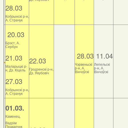
28.03
Кобрынскі р-н,
А. Страчук
20.03
Брэст, А.
Сербун
28.03
11.04
21.03
22.03
Чэрвеньскі
Лепельскі
Маларыцкі р-
р-н, А.
р-н, А.
Гродзенскі р-н,
н, Дз. Кіцель
Вінчэўскі
Вінчэўскі
Дз. Якубовіч
27.03
Кобрынскі р-н,
А. Страчук
01.03.
Каменец,
Вадзім
Пракапчук