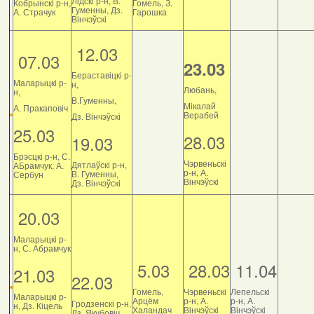
Лідскі р-н, В.
Кобрынскі р-н,
Гомель, З.
Гуменны, Дз.
А. Страчук
Гарошка
Вінчэўскі
12.03
07.03
23.03
Бераставіцкі р-
Маларыцкі р-
н,
Любань,
н,
В.Гуменны,
Мікалай
А. Пракаповіч
Верабей
Дз. Вінчэўскі
25.03
28.03
19.03
Брэсцкі р-н, С.
Чэрвеньскі
Дятлаўскі р-н,
АБрамчук, А.
р-н, А.
В. Гуменны,
Сербун
Вінчэўскі
Дз. Вінчэўскі
20.03
Маларыцкі р-
н, С. Абрамчук
5.03
28.03
11.04
21.03
22.03
Гомель,
Чэрвеньскі
Лепельскі
Маларыцкі р-
Арцём
р-н, А.
р-н, А.
Гродзенскі р-н,
н, Дз. Кіцель
Халандач
Вінчэўскі
Вінчэўскі
Дз. Якубовіч