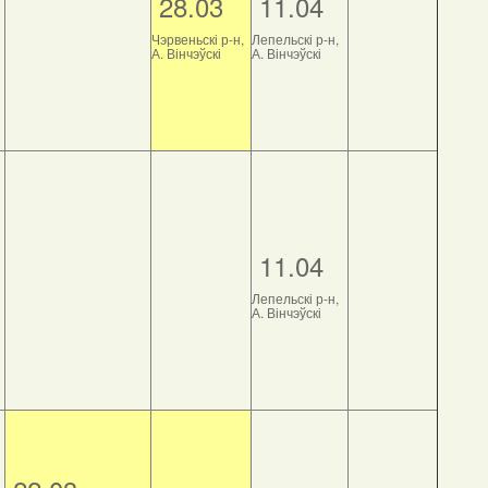
28.03
11.04
Чэрвеньскі р-н,
Лепельскі р-н,
А. Вінчэўскі
А. Вінчэўскі
11.04
Лепельскі р-н,
А. Вінчэўскі