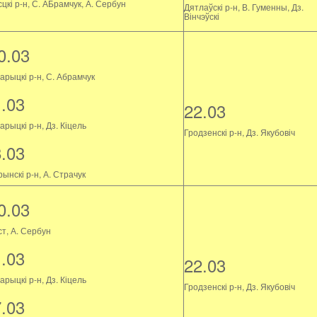
цкі р-н, С. АБрамчук, А. Сербун
Дятлаўскі р-н, В. Гуменны, Дз.
Вінчэўскі
0.03
арыцкі р-н, С. Абрамчук
1.03
22.03
рыцкі р-н, Дз. Кіцель
Гродзенскі р-н, Дз. Якубовіч
8.03
ынскі р-н, А. Страчук
0.03
ст, А. Сербун
1.03
22.03
рыцкі р-н, Дз. Кіцель
Гродзенскі р-н, Дз. Якубовіч
7.03