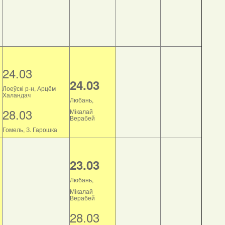
24.03
24.03
Лоеўскі р-н, Арцём
Халандач
Любань,
28.03
Мікалай
Верабей
Гомель, З. Гарошка
23.03
Любань,
Мікалай
Верабей
28.03