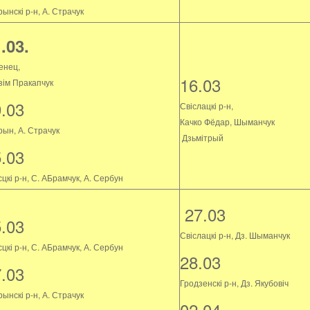
ынскі р-н, А. Страчук
.03.
енец,
16.03
зім Пракапчук
9.03
Свіслацкі р-н,
Качко Фёдар, Шыманчук
рын, А. Страчук
Дзьмітрый
5.03
цкі р-н, С. АБрамчук, А. Сербун
27.03
5.03
Свіслацкі р-н, Дз. Шыманчук
цкі р-н, С. АБрамчук, А. Сербун
28.03
7.03
Гродзенскі р-н, Дз. Якубовіч
ынскі р-н, А. Страчук
02.04