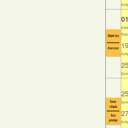
Кобр
01
Кам
Вад
1
Коб
2
Брэс
2
Брэс
2
Кобр