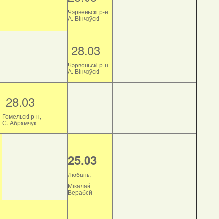
Чэрвеньскі р-н,
А. Вінчэўскі
28.03
Чэрвеньскі р-н,
А. Вінчэўскі
28.03
Гомельскі р-н,
С. Абрамчук
25.03
Любань,
Мікалай
Верабей