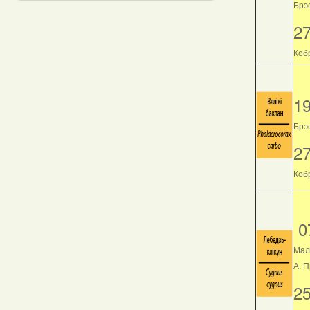
Брэс
2
Кобр
1
Брэс
2
Кобр
0
Мал
А. 
2