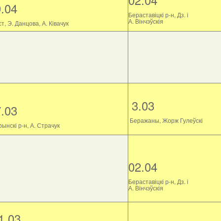
9.04
Бераставіцкі р-н, Дз. і
А. Вінчэўскія
т, Э. Данцова, А. Ківачук
3.03
7.03
Беражаны, Жорж Гулеўскі
ынскі р-н, А. Страчук
02.04
Бераставіцкі р-н, Дз. і
А. Вінчэўскія
1.03