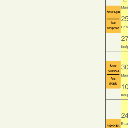
Мала
2
Брэс
2
Кобр
3
Мала
1
Кобр
2
Брэс