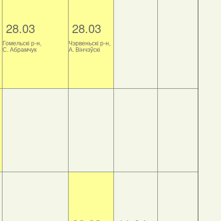
28.03
28.03
Гомельскі р-н,
Чэрвеньскі р-н,
С. Абрамчук
А. Вінчэўскі