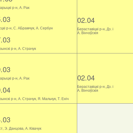
рыцкі р-н, А. Рак
5.03
02.04
цкі р-н, С. АБрамчук, А. Сербун
Бераставіцкі р-н, Дз. і
А. Вінчэўскія
7.03
ынскі р-н, А. Страчук
0.03
02.04
рыцкі р-н, А. Рак
Бераставіцкі р-н, Дз. і
0.04
А. Вінчэўскія
ынскі р-н, А. Страчук, Я. Мальчук, Т. Еніч
4.03
т, Э. Данцова, А. Ківачук