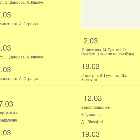
т, Э. Данцова, А. Ківачук
7.03
ынскі р-н, А. Страчук
2.03
9.03
Беражаны, М. Гулінскі, Ж.
Гулеўскі (таксама на зімоўцы)
т, Э. Данцова, А. Ківачук
19.03
7.03
Лідскі р-н, В. Гуменны, Дз.
ынскі р-н, А. Страчук
Вінчэўскі
12.03
7.03
Бераставіцкі р-н,
арыцкі р-н,
В.Гуменны,
Пракаповіч
Дз. Вінчэўскі
5.03
19.03