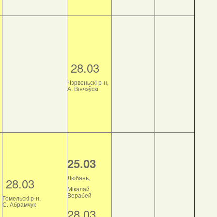
28.03
Чэрвеньскі р-н,
А. Вінчэўскі
25.03
Любань,
28.03
Мікалай
Верабей
Гомельскі р-н,
С. Абрамчук
28.03