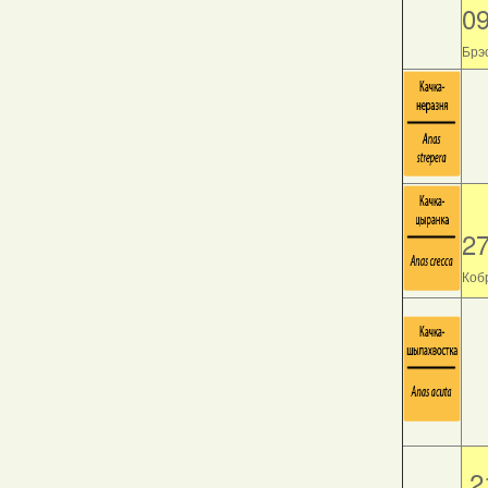
0
Брэс
2
Кобр
2