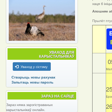
хаця б ініц
Апошняе аб
Прылёт пту
УВАХОД ДЛЯ
КАРЫСТАЛЬНІКАЎ
0
Уваход у сістэму
Мал
Стварыць новы рахунак
Запытаць новы пароль
2
ЗАРАЗ НА САЙЦЕ
Брэс
2
Зараз няма зарэгістраваных
карыстальнікаў онлайн.