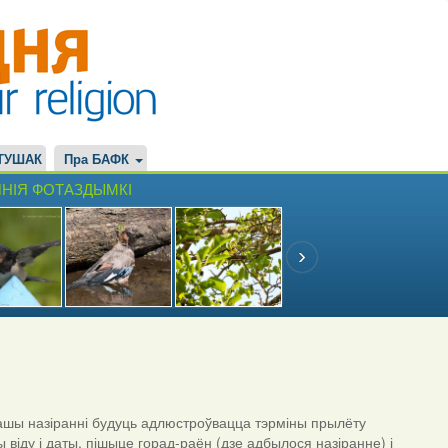
ТУШАК
Пра БАФК
НІЯ ФОТАЗДЫМКІ
шы назіранні будуць адлюстроўвацца тэрміны прылёту
ы віду і даты, пішыце горад-раён (дзе адбылося назіранне) і