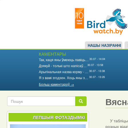
Main
Перайсці
да
navigation
асноўнага
змесціва
НАШЫ НАЗІРАННІ
КАМЕНТАРЫ
30.07 - 14:04
Так, хаця яны ўмеюць лавіць…
30.07 - 13:58
Дзякуй - толькі што напісаў…
30.07 - 13:38
Арыгінальная назва корму - …
30.07 - 13:26
Я з вамі згодзен. Хоць яны з…
Больш каментароў →
Вясн
Пошук
Пошук
ЛЕПШЫЯ ФОТАЗДЫМКІ
У табліцы 
розных віда