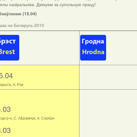
ыялы назіральніка. Дзякуем за супольную працу!
наўленне (15.04)
шак на Беларусь-2010
5.04
арыта, А. Рак
5.03
цкі р-н, С. АБрамчук, А. Сербун
6.03