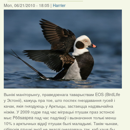
Mon, 06/21/2010 - 18:05
|
Harrier
Вынікі маніторынгу, праведзенага таварыствам EOS (BirdLife
у Эстоніі), кажуць пра тое, што поспех гнездавання гусей і
качак, якія гняздуюць у Арктыцы, застаецца надзвычайна
нізкім. У 2009 годзе пад час міграцыі птушак праз эстонскі
мыс Põõsaspea пад час падлікаў і вызначэння толькі менш
10% з арктычных відаў птушак былі маладымі. Такім чынам,
сібірскія птушкі зноў не змаглі гнездаваць так, каб хаця бы