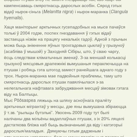
кампенсаваць смяротнасць дарослых асобін. Сярод гэтых
відаў нырок-сіньга (
Melanitta nigra
) і нырок-маранка (
Clangula
hyemalis
).
Хаця маніторынг арктычных гусепадобных на мысе пачаўся
толькі ў 2004 годзе, поспех гнездавання ў гэтых відаў
застаецца нізкім на працягу некалькіх гадоў. Адной з прычын
можа быць знікненне яўных трохгадовых цыклаў у грызуноў
(асабліва ў мышэй) у Заходняй Сібіры, што, ў сваю чаргу,
ёсць следствам кліматычных зменаў. З-за меншай колькасці
грызуноў мясцовыя драпежнікі вымушаныя пераключыцца на
птушак і робяць гэта штогод замест ранейшага аднаго году з
трох. Нырок-маранка мае падвойныя праблемы, таму што
смяротнасць дарослых птушак павялічылася з-за
нелегальнага нафтавага забруджвання месцаў зімовак гэтага
віду на Балтыцы.
Мыс Põõsaspea ляжыць на шляху асноўнага пралёту
арктычных мігрантаў у месцы, дзе яны вымушана збіраюцца
ў т.зв. “рыльцы бутэлькі”. Увосень 2009 году тут былі
налічаны два мільёны вадаплаўных птушак, з іх 20% ляцелі
дастаткова блізка каб быць вызначанымі да віду і катэгорыі
дарослыя/маладыя. Дзякуючы гэтым дадзеным і
атрымалася усталяваць больш-менш правільныя паказчыкі