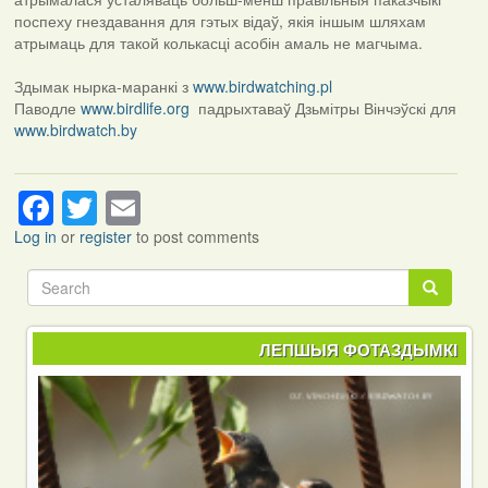
поспеху гнездавання для гэтых відаў, якія іншым шляхам
атрымаць для такой колькасці асобін амаль не магчыма.
Здымак нырка-маранкі з
www.birdwatching.pl
Паводле
www.birdlife.org
падрыхтаваў Дзьмітры Вінчэўскі для
www.birdwatch.by
Facebook
Twitter
Email
Log in
or
register
to post comments
Search
Search
ЛЕПШЫЯ ФОТАЗДЫМКІ