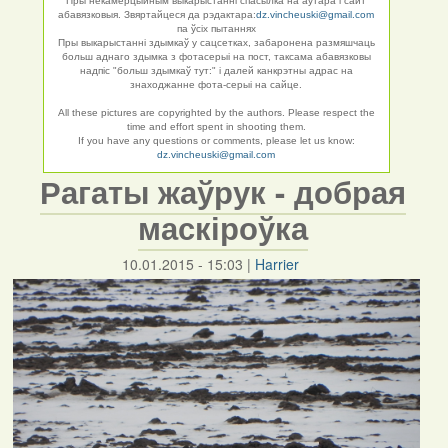
Пры некамерцыйным выкарыстанні спасылка на аўтара і сайт
абавязковыя. Звяртайцеся да рэдактара:
dz.vincheuski@gmail.com
па ўсіх пытаннях
Пры выкарыстанні здымкаў у сацсетках, забаронена размяшчаць
больш аднаго здымка з фотасерыі на пост, таксама абавязковы
надпіс "больш здымкаў тут:" і далей канкрэтны адрас на
знаходжанне фота-серыі на сайце.
All these pictures are copyrighted by the authors. Please respect the
time and effort spent in shooting them.
If you have any questions or comments, please let us know:
dz.vincheuski@gmail.com
Рагаты жаўрук - добрая
маскіроўка
10.01.2015 - 15:03
|
Harrier