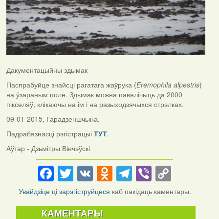
Дакументацыйны здымак
Паспрабуйце знайсці рагатага жаўрука (
Eremophila alpestris
)
на ўзараным поле. Здымак можна павялічыць да 2000
пікселяў, клікаючы на ім і на разыходзячыхся стрэлках.
09-01-2015, Гарадзеншчына.
Падрабязнасці рэгістрацыі
ТУТ
.
Аўтар - Дзьмітры Вінчэўскі
Facebook
Twitter
VK
Odnoklassniki
Telegram
Viber
Copy
Link
Увайдзіце
ці
зарэгіструйцеся
каб пакідаць каментары.
КАМЕНТАРЫ