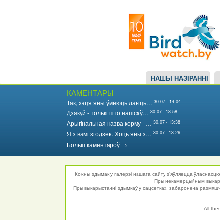
Main
Перайсці
да
navigation
асноўнага
змесціва
НАШЫ НАЗІРАННІ
КАМЕНТАРЫ
30.07 - 14:04
Так, хаця яны ўмеюць лавіць…
30.07 - 13:58
Дзякуй - толькі што напісаў…
30.07 - 13:38
Арыгінальная назва корму - …
30.07 - 13:26
Я з вамі згодзен. Хоць яны з…
Больш каментароў →
Кожны здымак у галерэі нашага сайту з'яўляецца ўласнасцю 
Пры некамерцыйным выкарыс
Пры выкарыстанні здымкаў у сацсетках, забаронена размяшча
All the