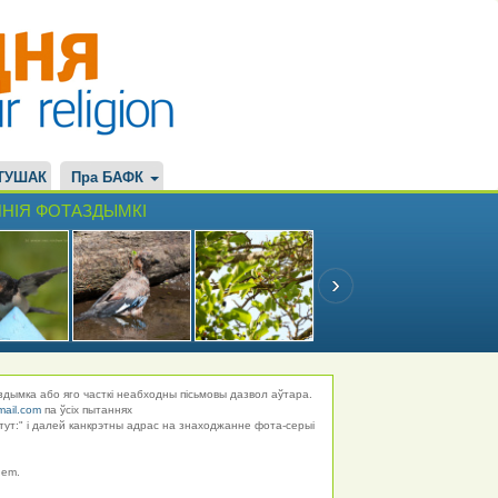
ТУШАК
Пра БАФК
НІЯ ФОТАЗДЫМКІ
здымка або яго часткі неабходны пісьмовы дазвол аўтара.
mail.com
па ўсіх пытаннях
тут:" і далей канкрэтны адрас на знаходжанне фота-серыі
hem.