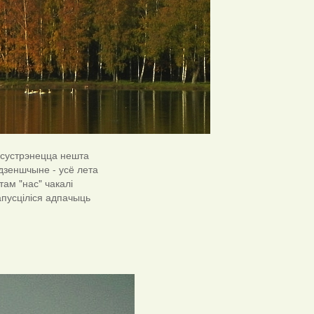
е сустрэнецца нешта
адзеншчыне - усё лета
там "нас" чакалі
 апусціліся адпачыць