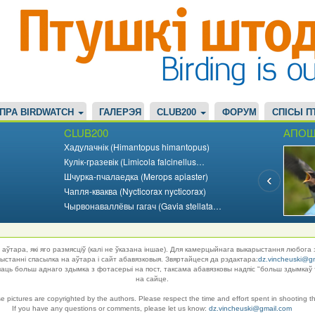
ПРА BIRDWATCH
ГАЛЕРЭЯ
CLUB200
ФОРУМ
СПІСЫ П
CLUB200
АПОШ
Хадулачнік (Himantopus himantopus)
Кулік-гразевік (Limicola falcinellus…
Шчурка-пчалаедка (Merops apiaster)
Чапля-кваква (Nycticorax nycticorax)
Чырвонаваллёвы гагач (Gavia stellata…
аўтара, які яго размясціў (калі не ўказана іншае). Для камерцыйнага выкарыстання любога 
танні спасылка на аўтара і сайт абавязковыя. Звяртайцеся да рэдактара:
dz.vincheuski@g
ць больш аднаго здымка з фотасерыі на пост, таксама абавязковы надпіс "больш здымкаў 
на сайце.
se pictures are copyrighted by the authors. Please respect the time and effort spent in shooting t
If you have any questions or comments, please let us know:
dz.vincheuski@gmail.com