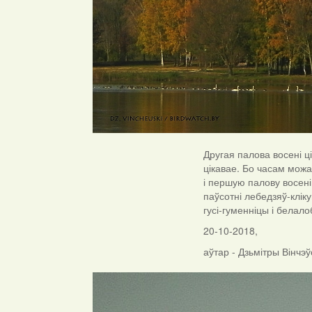
Другая палова восені ц
цікавае. Бо часам можа
і першую палову восені 
паўсотні лебедзяў-кліку
гусі-гуменніцы і белалоб
20-10-2018,
аўтар - Дзьмітры Вінчэў