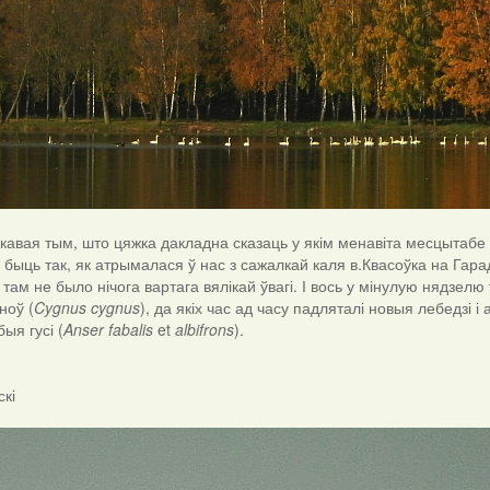
ікавая тым, што цяжка дакладна сказаць у якім менавіта месцытаб
 быць так, як атрымалася ў нас з сажалкай каля в.Квасоўка на Гар
там не было нічога вартага вялікай ўвагі. І вось у мінулую нядзелю 
ноў (
Cygnus cygnus
), да якіх час ад часу падляталі новыя лебедзі і
ыя гусі (
Anser fabalis
et
albifrons
).
скі