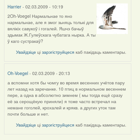
Harrier
- 02.03.2009 - 10:19
2Oh-Voegel Нармальнае то яно
нармальнае, але я змог зьняць толькі для
вялікіх савукоў і гогалей. Яшчэ бачыў
здымак Ж.Гулеўскага чубатага нырка. А ты
ў каго сустракаў?
Увайдзіце
ці
зарэгіструйцеся
каб пакідаць каментары.
Oh-Voegel
- 02.03.2009 - 20:13
а вспомни хотя бы чомгу во время весенних учётов пару
лет назад на заречанке. 10 птиц в нормальном весеннем
пере, а одна в абсолютно зимнем ( мы тогда ещё сразу
её за серощёкую приняли) я тоже часто встречал на
немане гоголей, крохалей и крякв. а других уток там
почти больше и нет.
Увайдзіце
ці
зарэгіструйцеся
каб пакідаць каментары.