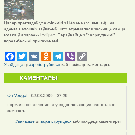
Цяпер праглядаў усе фільмікі з Нёмана (гл. вышэй) і на
адным з апошніх заўважыў, што атрымалася засьняць самца
гогаля ў апярэньні eclipse. Параўнайце з "сапраўднымі"
чорна-белымі прыгажунамі.
Facebook
Twitter
VK
Odnoklassniki
Telegram
Viber
Copy
Link
Увайдзіце
ці
зарэгіструйцеся
каб пакідаць каментары.
КАМЕНТАРЫ
Oh-Voegel
- 02.03.2009 - 07:29
нормальное явление. я у водоплавающих часто такое
замечал.
Увайдзіце
ці
зарэгіструйцеся
каб пакідаць каментары.