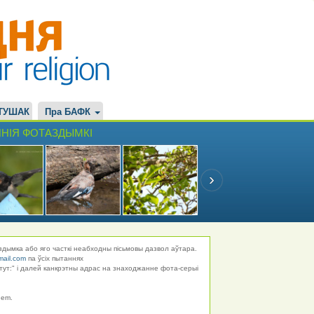
ТУШАК
Пра БАФК
НІЯ ФОТАЗДЫМКІ
здымка або яго часткі неабходны пісьмовы дазвол аўтара.
mail.com
па ўсіх пытаннях
тут:" і далей канкрэтны адрас на знаходжанне фота-серыі
hem.