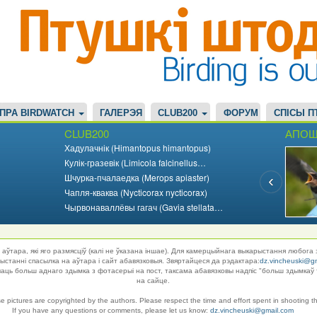
ПРА BIRDWATCH
ГАЛЕРЭЯ
CLUB200
ФОРУМ
СПІСЫ П
CLUB200
АПОШ
Хадулачнік (Himantopus himantopus)
Кулік-гразевік (Limicola falcinellus…
Шчурка-пчалаедка (Merops apiaster)
Чапля-кваква (Nycticorax nycticorax)
Чырвонаваллёвы гагач (Gavia stellata…
аўтара, які яго размясціў (калі не ўказана іншае). Для камерцыйнага выкарыстання любога 
танні спасылка на аўтара і сайт абавязковыя. Звяртайцеся да рэдактара:
dz.vincheuski@g
ць больш аднаго здымка з фотасерыі на пост, таксама абавязковы надпіс "больш здымкаў 
на сайце.
se pictures are copyrighted by the authors. Please respect the time and effort spent in shooting t
If you have any questions or comments, please let us know:
dz.vincheuski@gmail.com