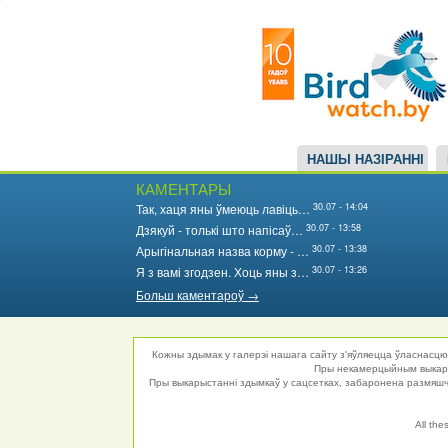
Main
Перайсці
да
navigation
асноўнага
змесціва
НАШЫ НАЗІРАННІ
КАМЕНТАРЫ
30.07 - 14:04
Так, хаця яны ўмеюць лавіць…
30.07 - 13:58
Дзякуй - толькі што напісаў…
30.07 - 13:38
Арыгінальная назва корму - …
30.07 - 13:26
Я з вамі згодзен. Хоць яны з…
Больш каментароў →
Кожны здымак у галерэі нашага сайту з'яўляецца ўласнасцю 
Пры некамерцыйным выкарыс
Пры выкарыстанні здымкаў у сацсетках, забаронена размяшча
All the