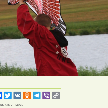
Facebook
Twitter
VK
Odnoklassniki
Telegram
Viber
Copy
Link
аць каментары.