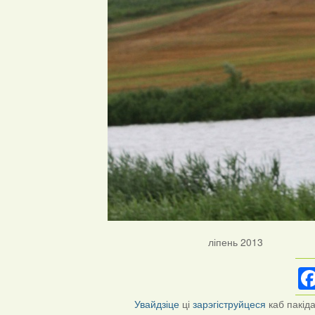
ліпень 2013
Увайдзіце
ці
зарэгіструйцеся
каб пакід